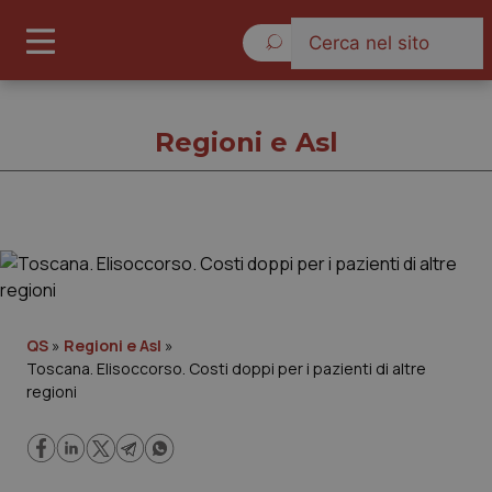
Domenica 9 Agosto 2026
Regioni e Asl
Regioni e Asl
Cronache
QS
»
Regioni e Asl
»
Toscana. Elisoccorso. Costi doppi per i pazienti di altre
Governo e Parlamento
regioni
Regioni e Asl
Lavoro e Professioni