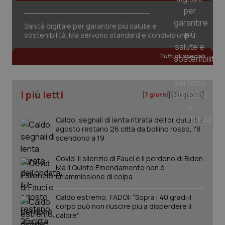
Sanità digitale per garantire più salute e
sostenibilità. Ma servono standard e condivisione
Tutti gli speciali
I più letti
[7 giorni]
[30 giorni]
Caldo, segnali di lenta ritirata dell'ondata: il 7
agosto restano 26 città da bollino rosso, l'8
scendono a 19
Covid. Il silenzio di Fauci e il perdono di Biden.
Ma il Quinto Emendamento non è
un’ammissione di colpa
Caldo estremo, FADOI: “Sopra i 40 gradi il
PHPSESSID
Sessio
PHP.net
corpo può non riuscire più a disperdere il
www.quotidianosanita.it
calore”