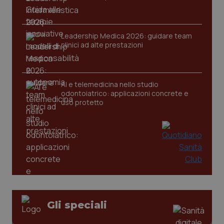
Leadership Medica 2026: guidare team
clinici ad alte prestazioni
tracking-sites-ironfish-
www.quotidianosanita.it
4
tracking-enable
settim
2 gior
AI e telemedicina nello studio
odontoiatrico: applicazioni concrete e
uso protetto
tracking-sites-ironfish-
www.quotidianosanita.it
4
session-id
settim
2 gior
_ga
1 anno
Google LLC
mes
.quotidianosanita.it
Gli speciali