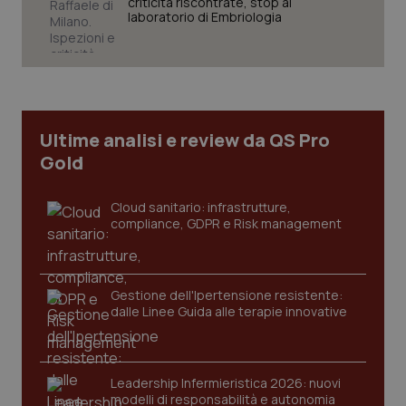
settim
criticità riscontrate, stop al
.youtube.com
laboratorio di Embriologia
Ultime analisi e review da QS Pro
Gold
Cloud sanitario: infrastrutture,
compliance, GDPR e Risk management
CookieScriptConsent
5 mesi
CookieScript
settim
Gestione dell'Ipertensione resistente:
www.quotidianosanita.it
dalle Linee Guida alle terapie innovative
Leadership Infermieristica 2026: nuovi
modelli di responsabilità e autonomia