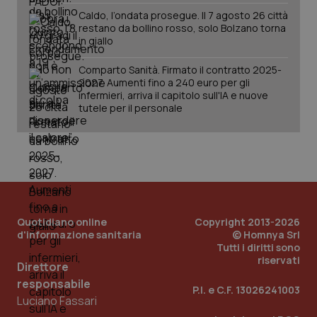
Caldo, l’ondata prosegue. Il 7 agosto 26 città
restano da bollino rosso, solo Bolzano torna
in giallo
Comparto Sanità. Firmato il contratto 2025-
2027. Aumenti fino a 240 euro per gli
infermieri, arriva il capitolo sull'IA e nuove
tutele per il personale
Quotidiano online
Copyright 2013-2026
_ga_KM60CM4NPH
.quotidianosanita.it
1 anno
mes
d'informazione sanitaria
© Homnya Srl
Tutti i diritti sono
riservati
Direttore
responsabile
P.I. e C.F. 13026241003
Luciano Fassari