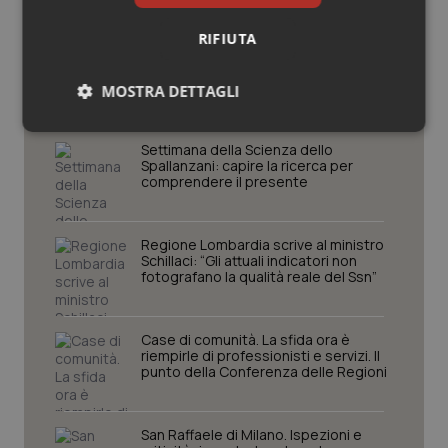
RIFIUTA
Potrebbe interessarti in
Regioni e Asl
MOSTRA DETTAGLI
Necessari
Statistici
Marketing
Settimana della Scienza dello
Spallanzani: capire la ricerca per
comprendere il presente
Regione Lombardia scrive al ministro
Schillaci: “Gli attuali indicatori non
Necessari
Statistici
Marketing
fotografano la qualità reale del Ssn”
I cookie necessari contribuiscono a rendere fruibile il
sito web abilitandone funzionalità di base quali la
Case di comunità. La sfida ora è
navigazione sulle pagine e l'accesso alle aree
riempirle di professionisti e servizi. Il
protette del sito. Il sito web non è in grado di
punto della Conferenza delle Regioni
funzionare correttamente senza questi cookie.
Nome
Fornitore
/
Dominio
Scaden
San Raffaele di Milano. Ispezioni e
VISITOR_PRIVACY_METADATA
5 mesi
YouTube