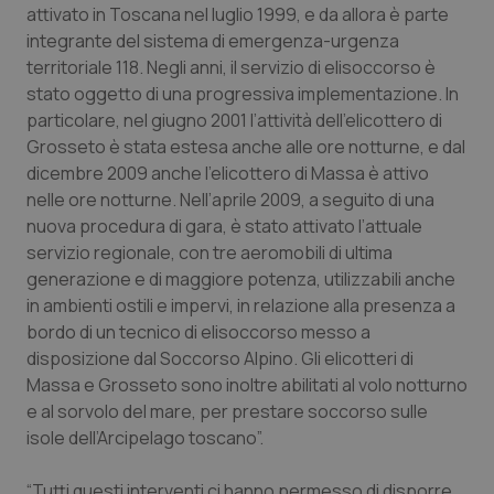
attivato in Toscana nel luglio 1999, e da allora è parte
Piemonte
HIV
integrante del sistema di emergenza-urgenza
territoriale 118. Negli anni, il servizio di elisoccorso è
stato oggetto di una progressiva implementazione. In
Provincia Autonoma di Bolzano
Infezioni & Febbre
particolare, nel giugno 2001 l’attività dell’elicottero di
Grosseto è stata estesa anche alle ore notturne, e dal
Provincia Autonoma di Trento
Ipertensione & Scompenso
dicembre 2009 anche l’elicottero di Massa è attivo
nelle ore notturne. Nell’aprile 2009, a seguito di una
Puglia
Malattie rare
nuova procedura di gara, è stato attivato l’attuale
servizio regionale, con tre aeromobili di ultima
Sardegna
Malattia di Crohn & Rettocolite Ulcerosa
generazione e di maggiore potenza, utilizzabili anche
in ambienti ostili e impervi, in relazione alla presenza a
Sicilia
Neuroscienze & patologie neurodegenerative
bordo di un tecnico di elisoccorso messo a
disposizione dal Soccorso Alpino. Gli elicotteri di
Toscana
Obesità
Massa e Grosseto sono inoltre abilitati al volo notturno
e al sorvolo del mare, per prestare soccorso sulle
isole dell’Arcipelago toscano”.
Umbria
Oftalmologia
“Tutti questi interventi ci hanno permesso di disporre