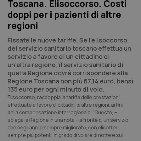
Toscana. Elisoccorso. Costi
doppi per i pazienti di altre
Scienza e Farmaci
regioni
Studi e Analisi
Fissate le nuove tariffe. Se l’elisoccorso
Lettere al direttore
del servizio sanitario toscano effettua un
servizio a favore di un cittadino di
Edizioni Regionali
un’altra regione, il servizio sanitario di
quella Regione dovrà corrispondere alla
QS Pro
Regione Toscana non più 67,14 euro, bensì
135 euro per ogni minuto di volo.
Professionisti Sanitari.AI
Elisoccorso, raddoppia la tariffa delle prestazioni
effettuate a favore di cittadini di altre regioni, ai fini
della compensazione interregionale. “Questo, –
Abruzzo
QS Pro Gold
spiega la Regione in una nota – a fronte di un servizio
QS Club
Newsletter
che negli anni è sempre migliorato, con elicotteri
Basilicata
Artrite & artrosi
sempre più potenti, in grado di volare di notte e sul