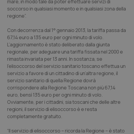
mare, in modo tale da poter effettuare servizi di
Calabria
Asma & BPCO
soccorso in qualsiasi momento e in qualsiasi zona della
regione”.
Campania
Car-T
Con decorrenza dal 1° gennaio 2013, la tariffa passa da
Emilia-Romagna
Colesterolo & coronaropatie
67,14 euro a 135 euro per ogni minuto di volo.
L’aggiornamento è stato deliberato dalla giunta
Friuli Venezia Giulia
Dermatite Atopica
regionale, per adeguare una tariffa fissata nel 2000 e
rimasta invariata per 13 anni. In sostanza, se
l’elisoccorso del servizio sanitario toscano effettua un
Lazio
Diabete & glucometri
servizio a favore di un cittadino di un’altra regione, il
servizio sanitario di quella Regione dovrà
Liguria
Disturbi dell’umore
corrispondere alla Regione Toscana non più 67,14
euro, bensì 135 euro per ogni minuto di volo.
Lombardia
Dolore
Ovviamente, per i cittadini, sia toscani che delle altre
regioni, il servizio di elisoccorso è e resta
Marche
Donna & Salute
completamente gratuito.
Molise
Epatiti
“Il servizio di elisoccorso – ricorda la Regione – è stato