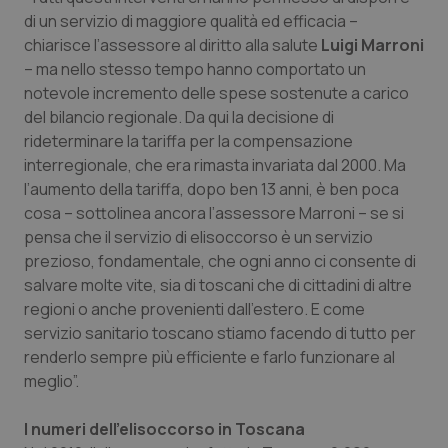
Valle D’Aosta
Oncodermatologia
di un servizio di maggiore qualità ed efficacia –
chiarisce l’assessore al diritto alla salute
Luigi Marroni
Veneto
Oncoematologia
– ma nello stesso tempo hanno comportato un
notevole incremento delle spese sostenute a carico
Oncologia & Nutrizione
del bilancio regionale. Da qui la decisione di
rideterminare la tariffa per la compensazione
Psoriasi & pelle
interregionale, che era rimasta invariata dal 2000. Ma
l’aumento della tariffa, dopo ben 13 anni, è ben poca
Quotidiano Cardiologia
cosa – sottolinea ancora l’assessore Marroni – se si
pensa che il servizio di elisoccorso è un servizio
prezioso, fondamentale, che ogni anno ci consente di
Quotidiano Chirurgia
salvare molte vite, sia di toscani che di cittadini di altre
regioni o anche provenienti dall’estero. E come
Quotidiano Oncologia
servizio sanitario toscano stiamo facendo di tutto per
renderlo sempre più efficiente e farlo funzionare al
Quotidiano Pediatria
meglio”.
Rene & patologie urogenitali
I numeri dell’elisoccorso in Toscana