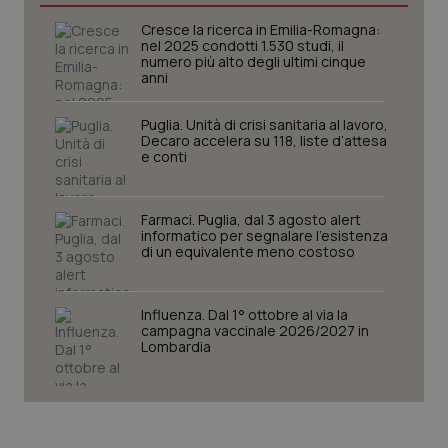
CookieScriptConsent
5 mesi
CookieScript
Cresce la ricerca in Emilia-Romagna:
settim
www.quotidianosanita.it
nel 2025 condotti 1.530 studi, il
numero più alto degli ultimi cinque
anni
Puglia. Unità di crisi sanitaria al lavoro,
Decaro accelera su 118, liste d’attesa
e conti
Farmaci. Puglia, dal 3 agosto alert
informatico per segnalare l’esistenza
di un equivalente meno costoso
tracking-sites-ironfish-
www.quotidianosanita.it
4
tracking-enable
settim
2 gior
Influenza. Dal 1° ottobre al via la
campagna vaccinale 2026/2027 in
Lombardia
tracking-sites-ironfish-
www.quotidianosanita.it
4
session-id
settim
2 gior