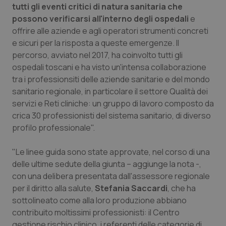
tutti gli eventi critici di natura sanitaria che
Piemonte
HIV
possono verificarsi all'interno degli ospedali
e
offrire alle aziende e agli operatori strumenti concreti
e sicuri per la risposta a queste emergenze. Il
Provincia Autonoma di Bolzano
Infezioni & Febbre
percorso, avviato nel 2017, ha coinvolto tutti gli
ospedali toscani e ha visto un'intensa collaborazione
Provincia Autonoma di Trento
Ipertensione & Scompenso
tra i professionsiti delle aziende sanitarie e del mondo
sanitario regionale, in particolare il settore Qualità dei
Puglia
Malattie rare
servizi e Reti cliniche: un gruppo di lavoro composto da
crica 30 professionisti del sistema sanitario, di diverso
Sardegna
Malattia di Crohn & Rettocolite Ulcerosa
profilo professionale".
Sicilia
Neuroscienze & patologie neurodegenerative
"Le linee guida sono state approvate, nel corso di una
delle ultime sedute della giunta – aggiunge la nota -,
Toscana
Obesità
con una delibera presentata dall'assessore regionale
per il diritto alla salute,
Stefania Saccardi
, che ha
sottolineato come alla loro produzione abbiano
Umbria
Oftalmologia
contribuito moltissimi professionisti: il Centro
gestione rischio clinico, i referenti delle categorie di