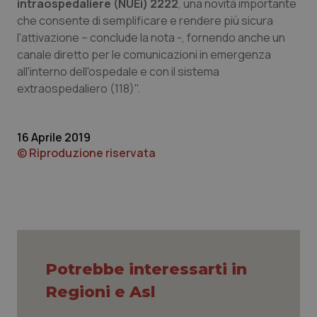
intraospedaliere (NUEi) 2222
, una novità importante
che consente di semplificare e rendere più sicura
I cookie necessari contribuiscono a rendere fruibile il
sito web abilitandone funzionalità di base quali la
l'attivazione – conclude la nota -, fornendo anche un
navigazione sulle pagine e l'accesso alle aree
canale diretto per le comunicazioni in emergenza
protette del sito. Il sito web non è in grado di
funzionare correttamente senza questi cookie.
all'interno dell'ospedale e con il sistema
Nome
Fornitore
/
Dominio
Scaden
extraospedaliero (118)".
VISITOR_PRIVACY_METADATA
5 mesi
YouTube
settim
.youtube.com
16 Aprile 2019
© Riproduzione riservata
Potrebbe interessarti in
Regioni e Asl