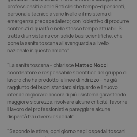
Valle D’Aosta
Oncodermatologia
professionsiti e delle Reti cliniche tempo-dipendenti,
personale tecnico a vario livello e il msistema di
Veneto
Oncoematologia
emergenza preospedaliero; con l'obiettivo di produrre
contenuti di qualità e nello stesso tempo attuabili. Si
Oncologia & Nutrizione
tratta di un sistema con solide basi scientifiche, che
pone la sanità toscana all'avanguardia a livello
Psoriasi & pelle
nazionale in questo ambito".
Quotidiano Cardiologia
"La sanità toscana – chiarisce
Matteo Nocci
,
coordinatore e responsabile scientifico del gruppo di
lavoro che ha prodotto le linee di indirizzo – ha già
Quotidiano Chirurgia
raggiunto dei buoni standard al riguardo e il nuovo
intende migliorare ancora di più il sistema garantendo
Quotidiano Oncologia
maggiore sicurezza, risolvere alcune criticità, favorire
il lavoro dei professionisti e pareggiare alcune
Quotidiano Pediatria
disparità tra i diversi ospedali".
Rene & patologie urogenitali
"Secondo le stime, ogni giorno negli ospedali toscani