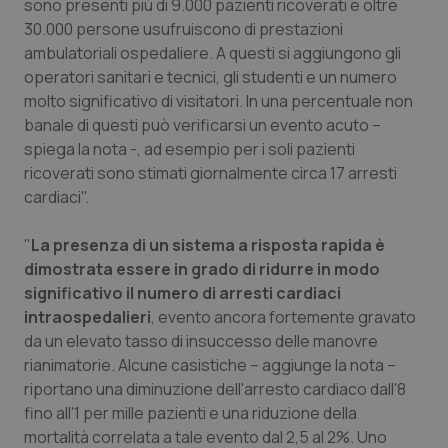
sono presenti più di 9.000 pazienti ricoverati e oltre
Salute orale & impianti
30.000 persone usufruiscono di prestazioni
ambulatoriali ospedaliere. A questi si aggiungono gli
Sangue & coagulazione
operatori sanitari e tecnici, gli studenti e un numero
molto significativo di visitatori. In una percentuale non
banale di questi può verificarsi un evento acuto –
Tiroide
spiega la nota -, ad esempio per i soli pazienti
ricoverati sono stimati giornalmente circa 17 arresti
Tumore al seno
cardiaci".
Tumore ovarico
"
La presenza di un sistema a risposta rapida è
dimostrata essere in grado di ridurre in modo
Tumori del Polmone & Testa Collo
significativo il numero di arresti cardiaci
intraospedalieri
, evento ancora fortemente gravato
Tumori gastrointestinali
da un elevato tasso di insuccesso delle manovre
rianimatorie. Alcune casistiche – aggiunge la nota –
Ulcera & Reflusso
riportano una diminuzione dell'arresto cardiaco dall'8
fino all'1 per mille pazienti e una riduzione della
mortalità correlata a tale evento dal 2,5 al 2%. Uno
Vaccini