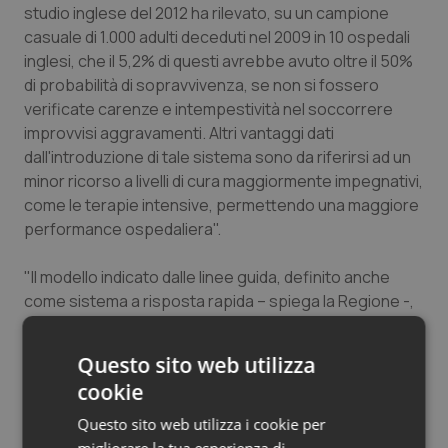
studio inglese del 2012 ha rilevato, su un campione
casuale di 1.000 adulti deceduti nel 2009 in 10 ospedali
inglesi, che il 5,2% di questi avrebbe avuto oltre il 50%
di probabilità di sopravvivenza, se non si fossero
verificate carenze e intempestività nel soccorrere
improvvisi aggravamenti. Altri vantaggi dati
dall'introduzione di tale sistema sono da riferirsi ad un
minor ricorso a livelli di cura maggiormente impegnativi,
come le terapie intensive, permettendo una maggiore
performance ospedaliera".
"Il modello indicato dalle linee guida, definito anche
come sistema a risposta rapida – spiega la Regione -,
è teso a
potenziare gli standard di sicurezza
ospedalieri, con particolare attenzione ai
Questo sito web utilizza
pazienti, agli operatori e ai visitatori
, garantendo
cookie
risposte efficaci e appropriate in tutti i casi di
emergenza-urgenza. Rientrano tra questi anche i
Questo sito web utilizza i cookie per
percorsi di cura complessi che possono richiedere la
migliorare la tua esperienza di