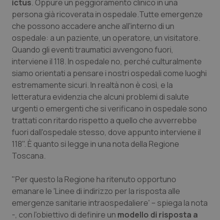
ictus
. Oppure un peggioramento clinico in una
Calabria
Asma & BPCO
persona già ricoverata in ospedale.Tutte emergenze
che possono accadere anche all'interno di un
Campania
Car-T
ospedale: a un paziente, un operatore, un visitatore.
Quando gli eventi traumatici avvengono fuori,
Emilia-Romagna
Colesterolo & coronaropatie
interviene il 118. In ospedale no, perché culturalmente
siamo orientati a pensare i nostri ospedali come luoghi
Friuli Venezia Giulia
Dermatite Atopica
estremamente sicuri. In realtà non è così, e la
letteratura evidenzia che alcuni problemi di salute
urgenti o emergenti che si verificano in ospedale sono
Lazio
Diabete & glucometri
trattati con ritardo rispetto a quello che avverrebbe
fuori dall'ospedale stesso, dove appunto interviene il
Liguria
Disturbi dell’umore
118". È quanto si legge in una nota della Regione
Toscana.
Lombardia
Dolore
"Per questo la Regione ha ritenuto opportuno
Marche
Donna & Salute
emanare le 'Linee di indirizzo per la risposta alle
emergenze sanitarie intraospedaliere' – spiega la nota
Molise
Epatiti
-, con l'obiettivo di definire un
modello di risposta a