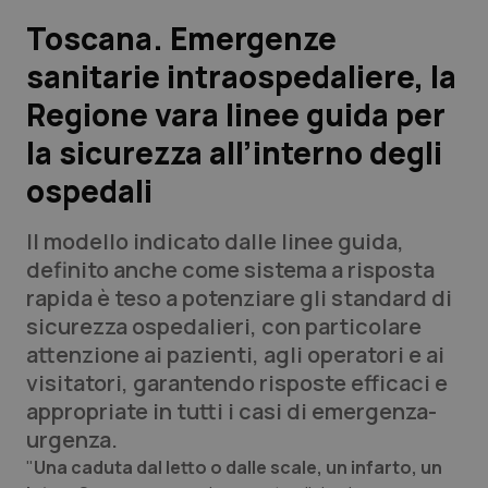
Toscana. Emergenze
Scienza e Farmaci
sanitarie intraospedaliere, la
Regione vara linee guida per
Studi e Analisi
la sicurezza all’interno degli
Lettere al direttore
ospedali
Edizioni Regionali
Il modello indicato dalle linee guida,
definito anche come sistema a risposta
QS Pro
rapida è teso a potenziare gli standard di
sicurezza ospedalieri, con particolare
Professionisti Sanitari.AI
attenzione ai pazienti, agli operatori e ai
visitatori, garantendo risposte efficaci e
Abruzzo
QS Pro Gold
appropriate in tutti i casi di emergenza-
urgenza.
QS Club
Newsletter
Basilicata
Artrite & artrosi
"
Una caduta dal letto o dalle scale, un infarto, un