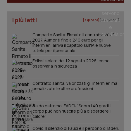
_ga_KM60CM4NPH
.quotidianosanita.it
1 anno
mes
I più letti
[7 giorni]
[30 giorni]
Comparto Sanità. Firmato il contratto 2025-
2027. Aumenti fino a 240 euro per gli
infermieri, arriva il capitolo sull'IA e nuove
tutele per il personale
Eclissi solare del 12 agosto 2026, come
Fornitore
/
osservarla in sicurezza
Nome
Scadenza
Descrizion
Dominio
Nome
Fornitore
/
Dominio
Scadenza
Des
_ga_0VMQEQKQ1N
.quotidianosanita.it
1 anno 1
Questo
mese
cookie
Contratto sanità, valorizzati gli infermieri ma
VISITOR_INFO1_LIVE
5 mesi 4
Que
Google LLC
viene
settimane
imp
.youtube.com
penalizzate le altre professioni
utilizzato
You
da Google
ten
Analytics
pre
per
del
Caldo estremo, FADOI: “Sopra i 40 gradi il
mantener
vid
corpo può non riuscire più a disperdere il
lo stato
inco
della
può
calore”
sessione.
det
vis
Covid. Il silenzio di Fauci e il perdono di Biden.
web