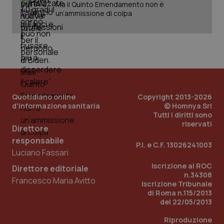
uti
Ma il Quinto Emendamento non è
nuo
un’ammissione di colpa
ver
dell
You
__Secure-YNID
.youtube.com
5 mesi 4
Que
settimane
imp
You
ten
pre
del
vid
inco
Quotidiano online
Copyright 2013-2026
può
d'informazione sanitaria
© Homnya Srl
det
Tutti i diritti sono
vis
web
riservati
Direttore
uti
nuo
responsabile
ver
P.I. e C.F. 13026241003
dell
Luciano Fassari
You
Iscrizione al ROC
Direttore editoriale
YSC
Sessione
Que
Google LLC
n.34308
imp
.youtube.com
Francesco Maria Avitto
Iscrizione Tribunale
You
ten
di Roma n.115/2013
vis
del 22/05/2013
vid
Riproduzione
__Secure-
.youtube.com
5 mesi 4
Que