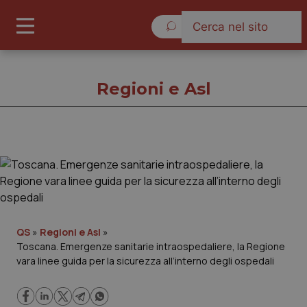
Giovedì 6 Agosto 2026
Regioni e Asl
Regioni e Asl
Cronache
Governo e Parlamento
QS
»
Regioni e Asl
»
Toscana. Emergenze sanitarie intraospedaliere, la Regione
vara linee guida per la sicurezza all’interno degli ospedali
Regioni e Asl
Lavoro e Professioni