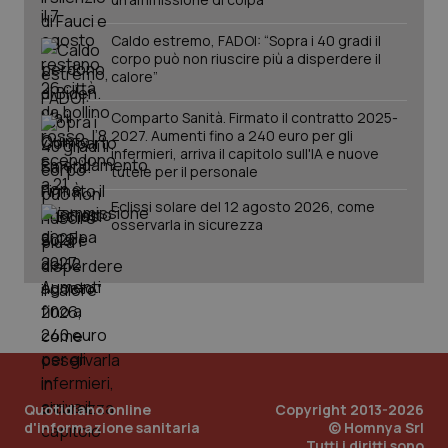
Caldo estremo, FADOI: “Sopra i 40 gradi il
tracking-sites-ironfish-
www.quotidianosanita.it
4
corpo può non riuscire più a disperdere il
session-id
settim
calore”
2 gior
Comparto Sanità. Firmato il contratto 2025-
2027. Aumenti fino a 240 euro per gli
infermieri, arriva il capitolo sull'IA e nuove
_ga
1 anno
Google LLC
tutele per il personale
mes
.quotidianosanita.it
Eclissi solare del 12 agosto 2026, come
osservarla in sicurezza
Quotidiano online
Copyright 2013-2026
d'informazione sanitaria
© Homnya Srl
Tutti i diritti sono