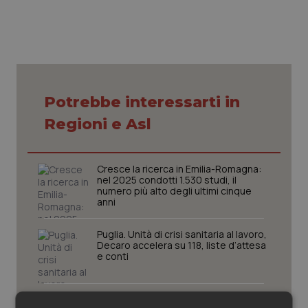
Piemonte
HIV
Provincia Autonoma di Bolzano
Infezioni & Febbre
Provincia Autonoma di Trento
Ipertensione & Scompenso
Potrebbe interessarti in
Regioni e Asl
Puglia
Malattie rare
Sardegna
Malattia di Crohn & Rettocolite Ulcerosa
Cresce la ricerca in Emilia-Romagna:
nel 2025 condotti 1.530 studi, il
numero più alto degli ultimi cinque
Sicilia
Neuroscienze & patologie neurodegenerative
anni
Puglia. Unità di crisi sanitaria al lavoro,
Toscana
Obesità
Decaro accelera su 118, liste d’attesa
e conti
Umbria
Oftalmologia
Farmaci. Puglia, dal 3 agosto alert