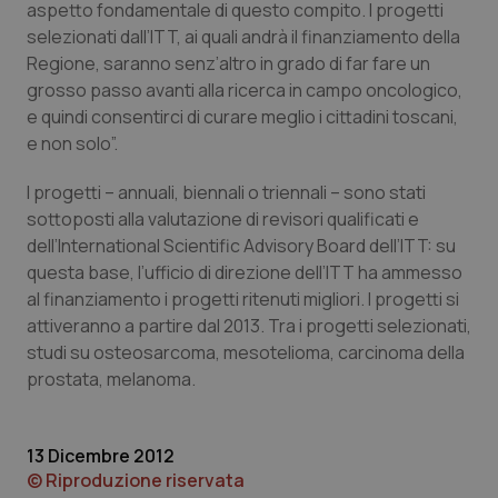
aspetto fondamentale di questo compito. I progetti
Calabria
Asma & BPCO
selezionati dall’ITT, ai quali andrà il finanziamento della
Regione, saranno senz’altro in grado di far fare un
Campania
Car-T
grosso passo avanti alla ricerca in campo oncologico,
e quindi consentirci di curare meglio i cittadini toscani,
Emilia-Romagna
Colesterolo & coronaropatie
e non solo”.
Friuli Venezia Giulia
Dermatite Atopica
I progetti – annuali, biennali o triennali – sono stati
sottoposti alla valutazione di revisori qualificati e
dell’International Scientific Advisory Board dell’ITT: su
Lazio
Diabete & glucometri
questa base, l’ufficio di direzione dell’ITT ha ammesso
al finanziamento i progetti ritenuti migliori. I progetti si
Liguria
Disturbi dell’umore
attiveranno a partire dal 2013. Tra i progetti selezionati,
studi su osteosarcoma, mesotelioma, carcinoma della
Lombardia
Dolore
prostata, melanoma.
Marche
Donna & Salute
13 Dicembre 2012
Molise
Epatiti
© Riproduzione riservata