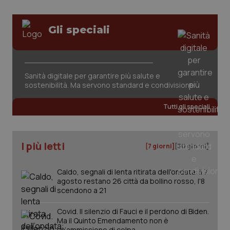
Gli speciali
CookieScriptConsent
5 mesi
CookieScript
Sanità digitale per garantire più salute e
settim
www.quotidianosanita.it
sostenibilità. Ma servono standard e condivisione
Tutti gli speciali
I più letti
[7 giorni]
[30 giorni]
Caldo, segnali di lenta ritirata dell'ondata: il 7
agosto restano 26 città da bollino rosso, l'8
scendono a 21
tracking-sites-ironfish-
www.quotidianosanita.it
4
tracking-enable
settim
Covid. Il silenzio di Fauci e il perdono di Biden.
2 gior
Ma il Quinto Emendamento non è
un’ammissione di colpa