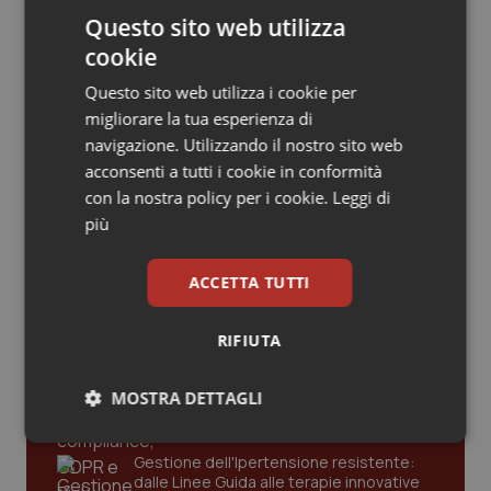
Valle D’Aosta
Oncodermatologia
informatico per segnalare l’esistenza
di un equivalente meno costoso
Questo sito web utilizza
cookie
Veneto
Oncoematologia
Influenza. Dal 1° ottobre al via la
Questo sito web utilizza i cookie per
campagna vaccinale 2026/2027 in
Oncologia & Nutrizione
migliorare la tua esperienza di
Lombardia
navigazione. Utilizzando il nostro sito web
acconsenti a tutti i cookie in conformità
Psoriasi & pelle
con la nostra policy per i cookie.
Leggi di
più
Quotidiano Cardiologia
Ultime analisi e review da QS Pro
ACCETTA TUTTI
Quotidiano Chirurgia
Gold
RIFIUTA
Quotidiano Oncologia
Cloud sanitario: infrastrutture,
compliance, GDPR e Risk management
MOSTRA DETTAGLI
Quotidiano Pediatria
Necessari
Statistici
Marketing
Rene & patologie urogenitali
Gestione dell'Ipertensione resistente:
dalle Linee Guida alle terapie innovative