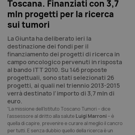
Toscana. Finanziati con 3,7
mln progetti per la ricerca
Scienza e Farmaci
sui tumori
Studi e Analisi
La Giunta ha deliberato ieri la
Lettere al direttore
destinazione dei fondi per il
finanziamento dei progetti di ricerca in
Edizioni Regionali
campo oncologico pervenuti in risposta
al bando ITT 2010. Su 146 proposte
QS Pro
progettuali, sono stati selezionati 26
progetti, ai quali nel triennio 2013-2015
Professionisti Sanitari.AI
verrà destinato l’importo di 3,7 mln di
euro.
Abruzzo
QS Pro Gold
“La missione dell’Istituto Toscano Tumori – dice
l’assessore al diritto alla salute
Luigi Marroni
– è
QS Club
Newsletter
quella di capire, prevenire e curare al meglio il cancro
Basilicata
Artrite & artrosi
per tutti. E senza dubbio quello della ricerca è un