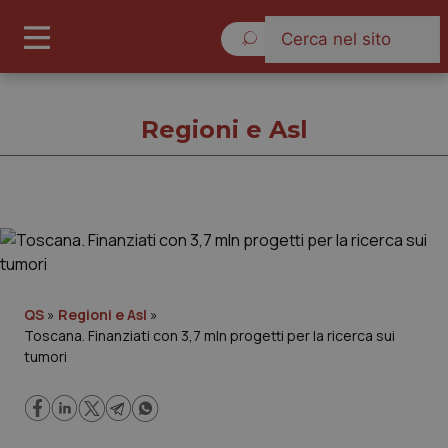
Venerdì 7 Agosto 2026
Regioni e Asl
Regioni e Asl
Cronache
QS
»
Regioni e Asl
»
Toscana. Finanziati con 3,7 mln progetti per la ricerca sui
Governo e Parlamento
tumori
Regioni e Asl
Lavoro e Professioni