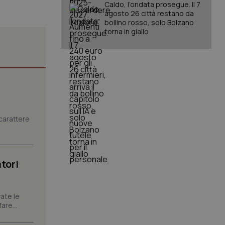
Caldo, l’ondata prosegue. Il 7
agosto 26 città restano da
bollino rosso, solo Bolzano
torna in giallo
igazione sulle pagine
kie.
er memorizzare le
utente per la loro
 dati sul consenso
carattere
itiche e
tendo che le loro
ssioni future.
l servizio Cookie-
erenze di consenso
tori
sario che il banner
funzioni
pplicazione per
ate le
nonimo.
are...
pplicazione per