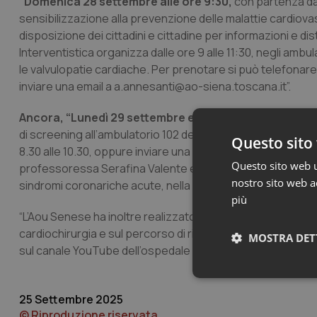
“Domenica 28 settembre alle ore 9:30,
con partenza da 
sensibilizzazione alla prevenzione delle malattie cardiova
disposizione dei cittadini e cittadine per informazioni e d
Interventistica organizza dalle ore 9 alle 11:30, negli amb
le valvulopatie cardiache. Per prenotare si può telefonare a
inviare una email a
a.annesanti@ao-siena.toscana.it
”.
Ancora, “Lunedì 29 settembre e mercoledì 1° ottobre
di screening all’ambulatorio 102 del lotto 1 piano 3. Per pr
Questo sito 
8.30 alle 10.30, oppure inviare una mail a
a.annesanti@ao-s
Questo sito web ut
professoressa Serafina Valente e le dottoresse Frances
nostro sito web ac
sindromi coronariche acute, nella biblioteca della Cardiologi
più
“L’Aou Senese ha inoltre realizzato dei video divulgativi su
cardiochirurgia e sul percorso di riabilitazione per interve
MOSTRA DET
sul canale YouTube dell’ospedale Santa Maria alle Scott
Neces
25 Settembre 2025
© Riproduzione riservata