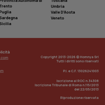
Provincia Autonoma di
Toscana
i Youtube incorporati
tics per mantenere
tore del sito web sta
Trento
Umbria
ell'interfaccia di
Puglia
Valle D’Aosta
Sardegna
Veneto
 tenere traccia
i Youtube incorporati
Sicilia
tore del sito web sta
ell'interfaccia di
 tenere traccia
r la gestione
one dell’esperienza
icità
Copyright 2013-2026 © Homnya Srl
.com
Tutti i diritti sono riservati
e per abilitare il
loggato con identity
om
P.I. e C.F. 13026241003
Iscrizione al ROC n.34308
Iscrizione Tribunale di Roma n.115/2013
del 22/05/2013
Riproduzione riservata