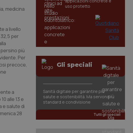
applicazioni concrete e
uso protetto
ia, medicina
 a livello
e 32,5 per
lla
 persino più
vidente. Per
Gli speciali
gnosi precoce,
ione
Sanità digitale per garantire più
sente a
salute e sostenibilità. Ma servono
10 alle 13 e
standard e condivisione
 e salute di
domenica 28
Tutti gli speciali