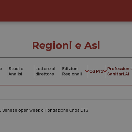
Regioni e Asl
e
Studi e
Lettere al
Edizioni
Professionis
QS Pro
Analisi
direttore
Regionali
Sanitari.AI
Aou Senese open week di Fondazione Onda ETS