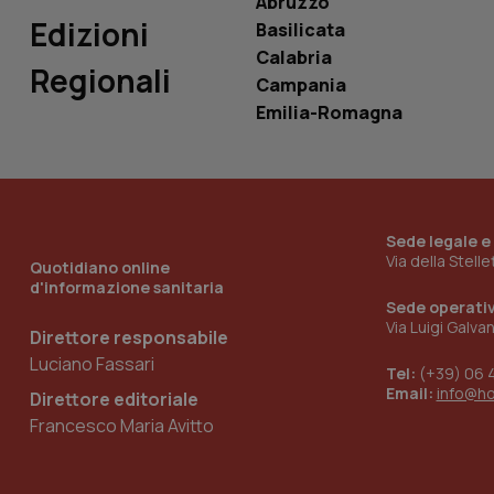
Abruzzo
_ga_0VMQEQKQ1N
Edizioni
Basilicata
Calabria
Regionali
Campania
__Secure-YNID
Emilia-Romagna
YSC
__Secure-
Sede legale e
ROLLOUT_TOKEN
Via della Stell
Quotidiano online
d'informazione sanitaria
tracking-sites-
ironfish-tracking-
Sede operati
named-enable
Via Luigi Galva
Direttore responsabile
Luciano Fassari
Tel:
(+39) 06 
Email:
info@h
Direttore editoriale
Francesco Maria Avitto