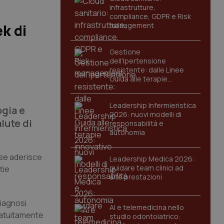
infrastrutture,
compliance, GDPR e Risk
management
k di
Gestione
dell'Ipertensione
resistente: dalle Linee
Guida alle terapie
innovative
Leadership Infermieristica
ogia e
2026: nuovi modelli di
lute di
responsabilità e
autonomia
ese aderisce
Leadership Medica 2026:
guidare team clinici ad
tie
alte prestazioni
diagnosi
AI e telemedicina nello
gratuitamente
studio odontoiatrico: