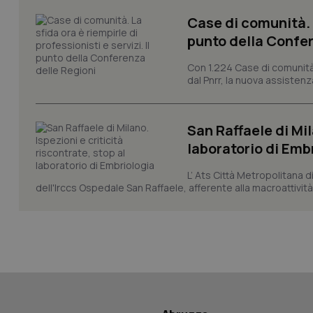
session-id
Case di comunità. L
_ga
punto della Confer
Con 1.224 Case di comunità a
dal Pnrr, la nuova assistenza
San Raffaele di Mil
PHPSESSID
laboratorio di Emb
L’ Ats Città Metropolitana d
dell'Irccs Ospedale San Raffaele, afferente alla macroattività 
_ga_KM60CM4NPH
Nome
Nome
VISITOR_INFO1_LIV