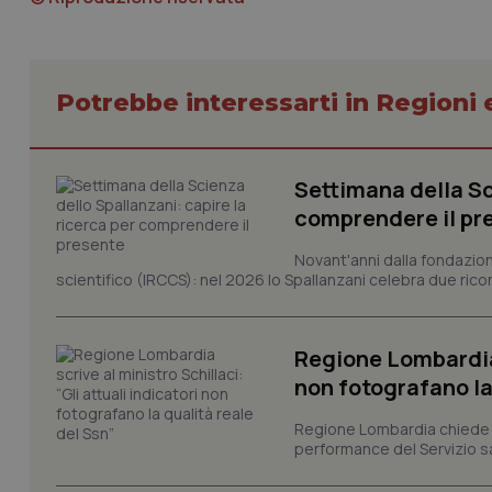
Potrebbe interessarti in Regioni 
I cookie necessari con
e l'accesso alle aree 
Settimana della Sc
Nome
comprendere il pr
VISITOR_PRIVACY_
Novant'anni dalla fondazion
scientifico (IRCCS): nel 2026 lo Spallanzani celebra due rico
CookieScriptConse
Regione Lombardia s
non fotografano la
tracking-sites-ironf
Regione Lombardia chiede al
tracking-enable
performance del Servizio san
tracking-sites-ironf