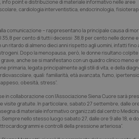
, info point e distribuzione di materiale informativo nelle aree
ascolare, cardiologia interventistica, endocrinologia, fisioterap
lla comunicazione – rappresentano la principale causa di morte
el 35,8 per cento di tutti i decessi: 38,8 per cento nelle donne 
 ritardo di almeno dieci anni rispetto agli uomini, infatti fino a
rogeni. Dopo la menopausa, però, le donne risultano colpite
iù grave, anche se si manifestano con un quadro clinico meno e
ne primaria, legata principalmente agli stili di vita, e della dia
ardiovascolare, quali: familiarità, età avanzata, fumo, ipertens
rappeso, obesità, stress”.
ese in collaborazione con l’Associazione Siena Cuore sarà pre
 visite gratuite. In particolare, sabato 27 settembre, dalle ore 
consegna di materiale informativo organizzati dal centro Medicina
. Sempre nello stesso luogo sabato 27, dalle ore 9 alle 18, e 
ettrocardiogrammi e controlli della pressione arteriosa”.