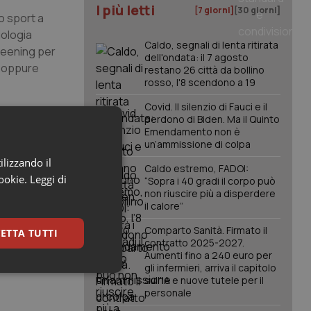
I più letti
[7 giorni]
[30 giorni]
o sport a
iologia
Caldo, segnali di lenta ritirata
creening per
dell'ondata: il 7 agosto
, oppure
restano 26 città da bollino
rosso, l'8 scendono a 19
Covid. Il silenzio di Fauci e il
olordoppler
perdono di Biden. Ma il Quinto
 dalle ore
Emendamento non è
un’ammissione di colpa
ilizzando il
mento sulle
Caldo estremo, FADOI:
cookie.
Leggi di
“Sopra i 40 gradi il corpo può
non riuscire più a disperdere
il calore”
in
imi giorni,
Comparto Sanità. Firmato il
ETTA TUTTI
contratto 2025-2027.
Aumenti fino a 240 euro per
gli infermieri, arriva il capitolo
keting
sull'IA e nuove tutele per il
personale