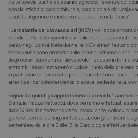
visite specialistiche ed esami diagnostici, eventi e colloqui
specialistiche di cardiochirurgia, cardiologia e chirurgia v
e salute di genere e medicina dello sport e riabilitativa”.
“Le malattie cardiovascolari (MCV) –
si legge ancora da
mondiale. Più nello specifico, in Italia, sono responsabili d
cento negli uomini. Nelle donne, le MCV si manifestano con un
menopausa sono protette dallo “scudo” ormonale degli est
degli uomini da eventi cardiovascolari, spesso in forma p
entrambi i sessi resta però cruciale il ruolo della prevenzio
in particolare in coloro che presentano fattori di rischio c
arteriosa, ipercolesterolemia, diabete, sedentarietà, sov
Riguardo quindi gli appuntamento previsti
, “l’Aou Sen
Siena, in Piazza Matteotti, dove verranno effettuati esami e
dalle 14 alle 18 si terranno visite, consulenze, colloqui e 
genere, con screening per l’obesità, con gli endocrinologi
settembre, dalle ore 9 alle 13, la Cardiologia effettuerà el