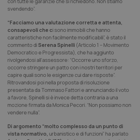
con tutte le garanzie che si richiedono. Non stiamo
svendendo”.
“Facciamo una valutazione corretta e attenta,
consapevoli che c
i sono immobili che hanno
caratteristiche non facilmente modificabili”, è stato il
commento di
Serena Spinelli
(Articolo 1 – Movimento
Democratico e Progressista), che ha aggiunto
rivolgendosi all’assessore: “Occorre uno sforzo,
occorre stringere un patto con i nostri territori per
capire quali sono le esigenze cui dare risposte”.
Ritrovandosi poi nella proposta di risoluzione
CookieScriptConsent
5 mesi
CookieScript
presentata da Tommaso Fattori e annunciando il voto
settim
www.quotidianosanita.it
a favore, Spinelli si è invece detta contraria a una
mozione firmata da Monica Pecori. “Non possiamo non
vendere nulla”.
Di argomento “molto complesso da un punto di
vista normativo,
urbanistico e di funzioni” ha parlato