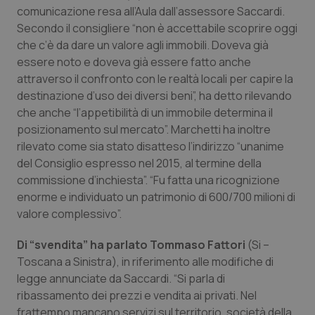
comunicazione resa all’Aula dall’assessore Saccardi.
Secondo il consigliere “non è accettabile scoprire oggi
che c’è da dare un valore agli immobili. Doveva già
essere noto e doveva già essere fatto anche
attraverso il confronto con le realtà locali per capire la
destinazione d’uso dei diversi beni”, ha detto rilevando
che anche “l’appetibilità di un immobile determina il
posizionamento sul mercato”. Marchetti ha inoltre
rilevato come sia stato disatteso l’indirizzo “unanime
del Consiglio espresso nel 2015, al termine della
commissione d’inchiesta”. “Fu fatta una ricognizione
enorme e individuato un patrimonio di 600/700 milioni di
valore complessivo”.
Di “svendita” ha parlato Tommaso Fattori
(Si –
Toscana a Sinistra), in riferimento alle modifiche di
legge annunciate da Saccardi. “Si parla di
ribassamento dei prezzi e vendita ai privati. Nel
frattempo mancano servizi sul territorio, società della