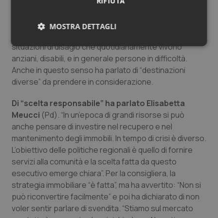
beni e riferendosi ai tanti di immobili di pregio, ha
RIFIUTA
chiarito quanto sia alto il rischio che possano diventare
“patrimoni di macerie”. “Valutiamo se ci sono fondi
MOSTRA DETTAGLI
europei da sfruttare”, ha chiesto ricordando le
situazioni di disagio che quotidianamente vivono
Necessari
Statistici
Marketing
anziani, disabili, e in generale persone in difficoltà.
Anche in questo senso ha parlato di “destinazioni
diverse” da prendere in considerazione.
Di “scelta responsabile” ha parlato Elisabetta
Meucci
(Pd). “In un’epoca di grandi risorse si può
Necessari
Statistici
Marketing
anche pensare di investire nel recupero e nel
I cookie necessari contribuiscono a rendere fruibile il
mantenimento degli immobili. In tempo di crisi è diverso.
sito web abilitandone funzionalità di base quali la
L’obiettivo delle politiche regionali è quello di fornire
navigazione sulle pagine e l'accesso alle aree
protette del sito. Il sito web non è in grado di
servizi alla comunità e la scelta fatta da questo
funzionare correttamente senza questi cookie.
esecutivo emerge chiara”. Per la consigliera, la
Nome
Fornitore
/
Dominio
Scaden
strategia immobiliare “è fatta”, ma ha avvertito: “Non si
VISITOR_PRIVACY_METADATA
5 mesi
YouTube
può riconvertire facilmente” e poi ha dichiarato di non
settim
.youtube.com
voler sentir parlare di svendita. “Stiamo sul mercato