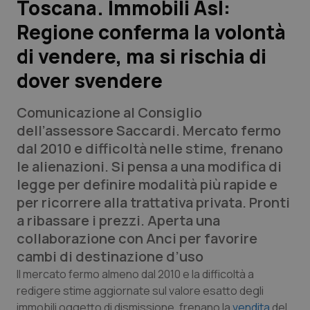
Toscana. Immobili Asl:
Regione conferma la volontà
Scienza e Farmaci
di vendere, ma si rischia di
Studi e Analisi
dover svendere
Lettere al direttore
Comunicazione al Consiglio
dell’assessore Saccardi. Mercato fermo
Edizioni Regionali
dal 2010 e difficoltà nelle stime, frenano
le alienazioni. Si pensa a una modifica di
QS Pro
legge per definire modalità più rapide e
per ricorrere alla trattativa privata. Pronti
Professionisti Sanitari.AI
a ribassare i prezzi. Aperta una
collaborazione con Anci per favorire
Abruzzo
QS Pro Gold
cambi di destinazione d’uso
Il mercato fermo almeno dal 2010 e la difficoltà a
QS Club
Newsletter
Basilicata
Artrite & artrosi
redigere stime aggiornate sul valore esatto degli
immobili oggetto di dismissione, frenano la
vendita
del