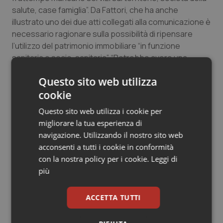
salute, case famiglia”. Da Fattori, che ha anche
illustrato uno dei due atti collegati alla comunicazione è
necessario ragionare sulla possibilità di ripensare
l’utilizzo del patrimonio immobiliare “in funzione
sanitaria o socio-sanitaria”. “Potrebbe avere una
funzione strategica nell’ambito della domanda legata
Questo sito web utilizza
all’integrazione tra assistenza ospedaliera e
territoriale”. “La crisi del mercato – ha concluso – ha
cookie
frenato il progetto di alienazione ma non c’è stato un
Questo sito web utilizza i cookie per
ripensamento della strategia”.
migliorare la tua esperienza di
navigazione. Utilizzando il nostro sito web
“Il tema è complesso. Gli immobili non più utilizzati
acconsenti a tutti i cookie in conformità
sono un problema
. Capisco e riconosco le difficoltà
con la nostra policy per i cookie.
Leggi di
ma dobbiamo lavorare ad una progettualità definitiva”,
più
ha detto
Jacopo Alberti
(Lega). Parlando dei
sopralluoghi fatti quando era presidente della
ACCETTA TUTTI
commissione controllo, il consigliere ha ricordato le
tante risorse spese per la messa in sicurezza di alcuni