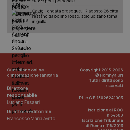
tutele per il personale
Caldo, l’ondata prosegue. Il 7 agosto 26 città
restano da bollino rosso, solo Bolzano torna
in giallo
Quotidiano online
Copyright 2013-2026
d'informazione sanitaria
© Homnya Srl
Tutti i diritti sono
riservati
Direttore
responsabile
P.I. e C.F. 13026241003
Luciano Fassari
Iscrizione al ROC
Direttore editoriale
n.34308
Francesco Maria Avitto
Iscrizione Tribunale
di Roma n.115/2013