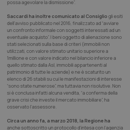
possa agevolare la dismissione”.
Salute orale & impianti
Saccardi ha inoltre comunicato al Consiglio
gli esiti
Sangue & coagulazione
dell’avviso pubblicato nel 2016, finalizzato ad “avviare
un confronto informale con soggetti interessati ad un
Tiroide
eventuale acquisto”. I beni oggetto di alienazione sono
stati selezionati sulla base di criteri (immobili non
utilizzati, con valore stimato unitario superiore a
Tumore al seno
1millione e con valore indicato nel bilancio inferiore a
quello stimato dalla Asl, immobili appartenenti al
Tumore ovarico
patrimonio di tutte le aziende) e ne è scaturito un
elenco di 26 stabili su cui le manifestazioni di interesse
Tumori del Polmone & Testa Collo
“sono state numerose”, ma tuttavia non risolutive. Non
si è conclusa infatti alcuna vendita, “a conferma della
Tumori gastrointestinali
grave crisi che investe il mercato immobiliare”, ha
osservato l’assessore.
Ulcera & Reflusso
Circa un anno fa, a marzo 2018, la Regione ha
Vaccini
anche sottoscritto un protocollo d’intesa con l’agenzia