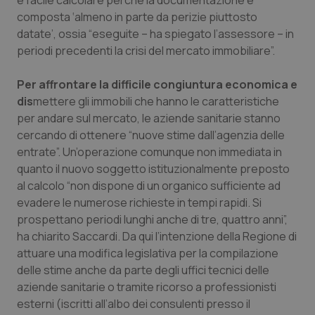
è facile calcolare perché la documentazione è
composta ‘almeno in parte da perizie piuttosto
Piemonte
HIV
datate’, ossia “eseguite – ha spiegato l’assessore – in
periodi precedenti la crisi del mercato immobiliare”.
Provincia Autonoma di Bolzano
Infezioni & Febbre
Per affrontare la difficile congiuntura economica e
Provincia Autonoma di Trento
Ipertensione & Scompenso
dis
mettere gli immobili che hanno le caratteristiche
per andare sul mercato, le aziende sanitarie stanno
Puglia
Malattie rare
cercando di ottenere “nuove stime dall’agenzia delle
entrate”. Un’operazione comunque non immediata in
quanto il nuovo soggetto istituzionalmente preposto
Sardegna
Malattia di Crohn & Rettocolite Ulcerosa
al calcolo “non dispone di un organico sufficiente ad
evadere le numerose richieste in tempi rapidi. Si
Sicilia
Neuroscienze & patologie neurodegenerative
prospettano periodi lunghi anche di tre, quattro anni”,
ha chiarito Saccardi. Da qui l’intenzione della Regione di
Toscana
Obesità
attuare una modifica legislativa per la compilazione
delle stime anche da parte degli uffici tecnici delle
Umbria
Oftalmologia
aziende sanitarie o tramite ricorso a professionisti
esterni (iscritti all’albo dei consulenti presso il