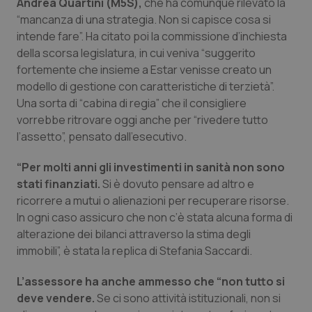
Andrea Quartini (M5S),
che ha comunque rilevato la
“mancanza di una strategia. Non si capisce cosa si
intende fare”. Ha citato poi la commissione d’inchiesta
della scorsa legislatura, in cui veniva “suggerito
tracking-sites-ironfish-
www.quotidianosanita.it
4
tracking-enable
settim
fortemente che insieme a Estar venisse creato un
2 gior
modello di gestione con caratteristiche di terzietà”.
Una sorta di “cabina di regia” che il consigliere
vorrebbe ritrovare oggi anche per “rivedere tutto
tracking-sites-ironfish-
www.quotidianosanita.it
4
l’assetto”, pensato dall’esecutivo.
session-id
settim
2 gior
“Per molti anni gli investimenti in sanità non sono
stati finanziati.
Si è dovuto pensare ad altro e
ricorrere a mutui o alienazioni per recuperare risorse.
_ga
1 anno
Google LLC
In ogni caso assicuro che non c’è stata alcuna forma di
mes
.quotidianosanita.it
alterazione dei bilanci attraverso la stima degli
immobili”, è stata la replica di Stefania Saccardi.
L’assessore ha anche ammesso che “non tutto si
deve vendere.
Se ci sono attività istituzionali, non si