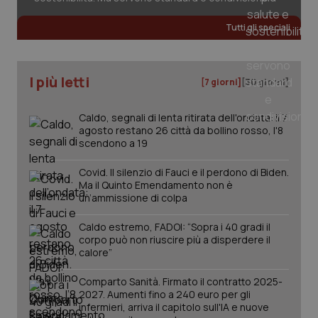
sol
ute
ide
Tutti gli speciali
Wel
I più letti
[7 giorni]
[30 giorni]
Caldo, segnali di lenta ritirata dell'ondata: il 7
agosto restano 26 città da bollino rosso, l'8
scendono a 19
Covid. Il silenzio di Fauci e il perdono di Biden.
Ma il Quinto Emendamento non è
un’ammissione di colpa
Caldo estremo, FADOI: “Sopra i 40 gradi il
corpo può non riuscire più a disperdere il
calore”
Comparto Sanità. Firmato il contratto 2025-
2027. Aumenti fino a 240 euro per gli
infermieri, arriva il capitolo sull'IA e nuove