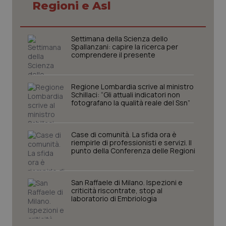
Regioni e Asl
Settimana della Scienza dello
Spallanzani: capire la ricerca per
comprendere il presente
Regione Lombardia scrive al ministro
Schillaci: “Gli attuali indicatori non
fotografano la qualità reale del Ssn”
Case di comunità. La sfida ora è
_ga_KM60CM4NPH
.quotidianosanita.it
1 anno
riempirle di professionisti e servizi. Il
mes
punto della Conferenza delle Regioni
San Raffaele di Milano. Ispezioni e
criticità riscontrate, stop al
laboratorio di Embriologia