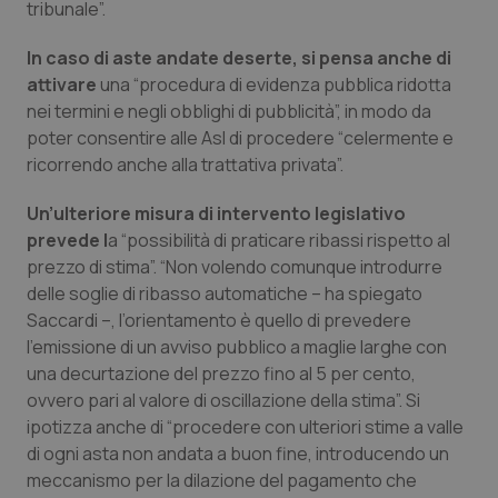
Valle D’Aosta
Oncodermatologia
tribunale”.
In caso di aste andate deserte, si pensa anche di
Veneto
Oncoematologia
attivare
una “procedura di evidenza pubblica ridotta
nei termini e negli obblighi di pubblicità”, in modo da
Oncologia & Nutrizione
poter consentire alle Asl di procedere “celermente e
ricorrendo anche alla trattativa privata”.
Psoriasi & pelle
Un’ulteriore misura di intervento legislativo
Quotidiano Cardiologia
prevede l
a “possibilità di praticare ribassi rispetto al
prezzo di stima”. “Non volendo comunque introdurre
Quotidiano Chirurgia
delle soglie di ribasso automatiche – ha spiegato
Saccardi –, l’orientamento è quello di prevedere
l’emissione di un avviso pubblico a maglie larghe con
Quotidiano Oncologia
una decurtazione del prezzo fino al 5 per cento,
ovvero pari al valore di oscillazione della stima”. Si
Quotidiano Pediatria
ipotizza anche di “procedere con ulteriori stime a valle
di ogni asta non andata a buon fine, introducendo un
Rene & patologie urogenitali
meccanismo per la dilazione del pagamento che