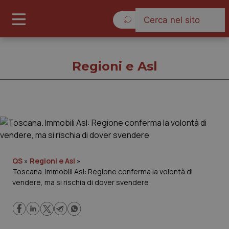
Sabato 8 Agosto 2026
Regioni e Asl
Regioni e Asl
Cronache
QS
»
Regioni e Asl
»
Toscana. Immobili Asl: Regione conferma la volontà di
Governo e Parlamento
vendere, ma si rischia di dover svendere
Regioni e Asl
Lavoro e Professioni