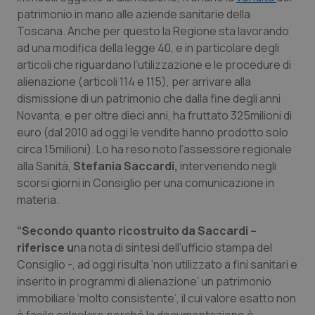
Calabria
Asma & BPCO
patrimonio in mano alle aziende sanitarie della
Toscana. Anche per questo la Regione sta lavorando
Campania
Car-T
ad una modifica della legge 40, e in particolare degli
articoli che riguardano l’utilizzazione e le procedure di
alienazione (articoli 114 e 115), per arrivare alla
Emilia-Romagna
Colesterolo & coronaropatie
dismissione di un patrimonio che dalla fine degli anni
Novanta, e per oltre dieci anni, ha fruttato 325milioni di
Friuli Venezia Giulia
Dermatite Atopica
euro (dal 2010 ad oggi le vendite hanno prodotto solo
circa 15milioni). Lo ha reso noto l’assessore regionale
Lazio
Diabete & glucometri
alla Sanità,
Stefania Saccardi,
intervenendo negli
scorsi giorni in Consiglio per una comunicazione in
Liguria
Disturbi dell’umore
materia.
Lombardia
Dolore
“Secondo quanto ricostruito da Saccardi –
riferisce u
na nota di sintesi dell’ufficio stampa del
Consiglio -, ad oggi risulta ‘non utilizzato a fini sanitari e
Marche
Donna & Salute
inserito in programmi di alienazione’ un patrimonio
immobiliare ‘molto consistente’, il cui valore esatto non
Molise
Epatiti