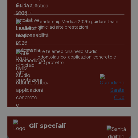
Leadership Medica 2026: guidare team
CookieScriptConsent
5 mesi
CookieScript
clinici ad alte prestazioni
settim
www.quotidianosanita.it
AI e telemedicina nello studio
odontoiatrico: applicazioni concrete e
uso protetto
tracking-sites-ironfish-
www.quotidianosanita.it
4
tracking-enable
settim
2 gior
Gli speciali