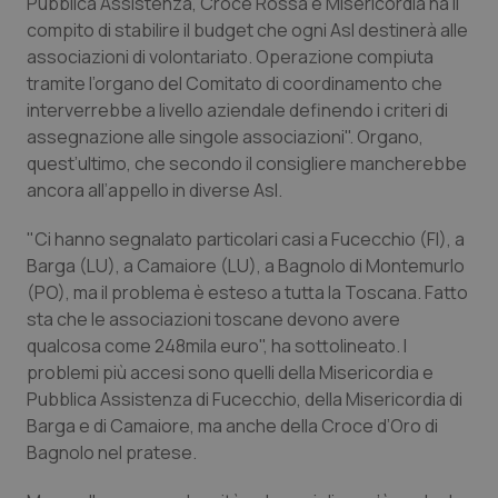
Pubblica Assistenza, Croce Rossa e Misericordia ha il
compito di stabilire il budget che ogni Asl destinerà alle
Piemonte
HIV
associazioni di volontariato. Operazione compiuta
tramite l’organo del Comitato di coordinamento che
Provincia Autonoma di Bolzano
Infezioni & Febbre
interverrebbe a livello aziendale definendo i criteri di
assegnazione alle singole associazioni". Organo,
Provincia Autonoma di Trento
Ipertensione & Scompenso
quest’ultimo, che secondo il consigliere mancherebbe
ancora all’appello in diverse Asl.
Puglia
Malattie rare
"Ci hanno segnalato particolari casi a Fucecchio (FI), a
Barga (LU), a Camaiore (LU), a Bagnolo di Montemurlo
Sardegna
Malattia di Crohn & Rettocolite Ulcerosa
(PO), ma il problema è esteso a tutta la Toscana. Fatto
sta che le associazioni toscane devono avere
Sicilia
Neuroscienze & patologie neurodegenerative
qualcosa come 248mila euro", ha sottolineato. I
problemi più accesi sono quelli della Misericordia e
Toscana
Obesità
Pubblica Assistenza di Fucecchio, della Misericordia di
Barga e di Camaiore, ma anche della Croce d’Oro di
Umbria
Oftalmologia
Bagnolo nel pratese.