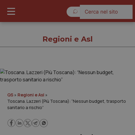
Sabato 8 Agosto 2026
Regioni e Asl
Regioni e Asl
Cronache
QS
»
Regioni e Asl
»
Toscana. Lazzeri (Più Toscana): “Nessun budget, trasporto
Governo e Parlamento
sanitario a rischio”
Regioni e Asl
Lavoro e Professioni