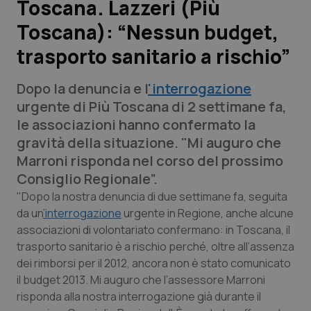
Toscana. Lazzeri (Più
Toscana): “Nessun budget,
Scienza e Farmaci
trasporto sanitario a rischio”
Studi e Analisi
Dopo la denuncia e l
'interrogazione
Lettere al direttore
urgente di Più Toscana di 2 settimane fa,
le associazioni hanno confermato la
Edizioni Regionali
gravità della situazione. "Mi auguro che
Marroni risponda nel corso del prossimo
QS Pro
Consiglio Regionale”.
"Dopo la nostra denuncia di due settimane fa, seguita
Professionisti Sanitari.AI
da un
’interrogazione
urgente in Regione, anche alcune
associazioni di volontariato confermano: in Toscana, il
trasporto sanitario è a rischio perché, oltre all’assenza
Abruzzo
QS Pro Gold
dei rimborsi per il 2012, ancora non è stato comunicato
il budget 2013. Mi auguro che l’assessore Marroni
QS Club
Newsletter
Basilicata
Artrite & artrosi
risponda alla nostra interrogazione già durante il