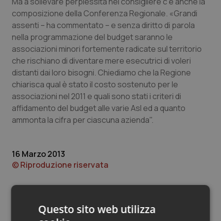
Valle D’Aosta
Oncodermatologia
Ma a sollevare perplessità nel consigliere c’è anche la
composizione della Conferenza Regionale. «Grandi
assenti – ha commentato – e senza diritto di parola
Veneto
Oncoematologia
nella programmazione del budget saranno le
associazioni minori fortemente radicate sul territorio
Oncologia & Nutrizione
che rischiano di diventare mere esecutrici di voleri
distanti dai loro bisogni. Chiediamo che la Regione
Psoriasi & pelle
chiarisca qual è stato il costo sostenuto per le
associazioni nel 2011 e quali sono stati i criteri di
Quotidiano Cardiologia
affidamento del budget alle varie Asl ed a quanto
ammonta la cifra per ciascuna azienda".
Quotidiano Chirurgia
16 Marzo 2013
Quotidiano Oncologia
© Riproduzione riservata
Quotidiano Pediatria
Rene & patologie urogenitali
Questo sito web utilizza