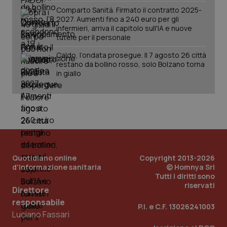
Comparto Sanità. Firmato il contratto 2025-
2027. Aumenti fino a 240 euro per gli
infermieri, arriva il capitolo sull'IA e nuove
tutele per il personale
Caldo, l’ondata prosegue. Il 7 agosto 26 città
restano da bollino rosso, solo Bolzano torna
in giallo
PHPSESSID
Sessio
PHP.net
www.quotidianosanita.it
Quotidiano online
Copyright 2013-2026
d'informazione sanitaria
© Homnya Srl
Tutti i diritti sono
riservati
Direttore
responsabile
P.I. e C.F. 13026241003
Luciano Fassari