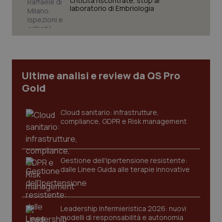
criticità riscontrate, stop al
laboratorio di Embriologia
Necessari
Statistici
Marketing
I cookie necessari contribuiscono a rendere fruibile il
sito web abilitandone funzionalità di base quali la
navigazione sulle pagine e l'accesso alle aree
protette del sito. Il sito web non è in grado di
Ultime analisi e review da QS Pro
funzionare correttamente senza questi cookie.
Gold
Nome
Fornitore
/
Dominio
Scaden
VISITOR_PRIVACY_METADATA
5 mesi
YouTube
settim
.youtube.com
Cloud sanitario: infrastrutture,
compliance, GDPR e Risk management
Gestione dell'Ipertensione resistente:
dalle Linee Guida alle terapie innovative
Leadership Infermieristica 2026: nuovi
modelli di responsabilità e autonomia