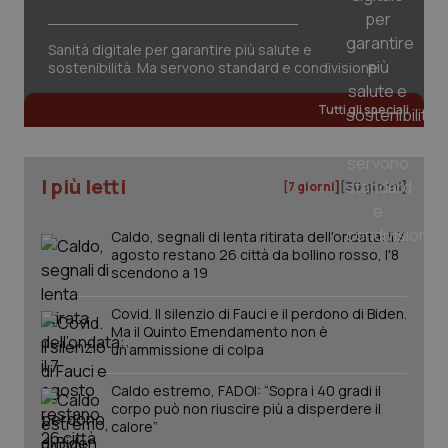
tracking-sites-ironfish-
www.quotidianosanita.it
4
session-id
settim
2 gior
Sanità digitale per garantire più salute e
sostenibilità. Ma servono standard e condivisione
Tutti gli speciali
_ga
1 anno
Google LLC
mes
.quotidianosanita.it
I più letti
[7 giorni]
[30 giorni]
Caldo, segnali di lenta ritirata dell'ondata: il 7
agosto restano 26 città da bollino rosso, l'8
scendono a 19
Covid. Il silenzio di Fauci e il perdono di Biden.
Ma il Quinto Emendamento non è
un’ammissione di colpa
Caldo estremo, FADOI: “Sopra i 40 gradi il
corpo può non riuscire più a disperdere il
calore”