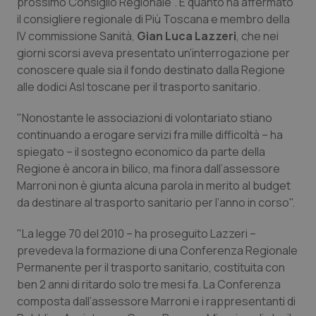
prossimo Consiglio Regionale". È quanto ha affermato
Calabria
Asma & BPCO
il consigliere regionale di Più Toscana e membro della
IV commissione Sanità,
Gian Luca Lazzeri
, che nei
Campania
Car-T
giorni scorsi aveva presentato un’interrogazione per
conoscere quale sia il fondo destinato dalla Regione
Emilia-Romagna
Colesterolo & coronaropatie
alle dodici Asl toscane per il trasporto sanitario.
"Nonostante le associazioni di volontariato stiano
Friuli Venezia Giulia
Dermatite Atopica
continuando a erogare servizi fra mille difficoltà – ha
spiegato – il sostegno economico da parte della
Lazio
Diabete & glucometri
Regione è ancora in bilico, ma finora dall’assessore
Marroni non è giunta alcuna parola in merito al budget
Liguria
Disturbi dell’umore
da destinare al trasporto sanitario per l’anno in corso".
Lombardia
Dolore
"La legge 70 del 2010 – ha proseguito Lazzeri –
prevedeva la formazione di una Conferenza Regionale
Marche
Donna & Salute
Permanente per il trasporto sanitario, costituita con
ben 2 anni di ritardo solo tre mesi fa. La Conferenza
composta dall’assessore Marroni e i rappresentanti di
Molise
Epatiti