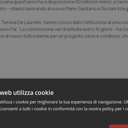
scana quest’anno ha a disposizione 60 milioni in meno, e l’an
to – stiamo lavorando al nuovo Piano Sanitario e Sociale Integ
ria Teresa De Lauretis, hanno concordato l’istituzione di una 
nuovo Pal. “La commissione verrà istituita entro 10 giorni – ha 
e di nuovo tutti insieme per un progetto serio e condiviso, ch
web utilizza cookie
e Asl
ilizza i cookie per migliorare la tua esperienza di navigazione. Ut
consenti a tutti i cookie in conformità con la nostra policy per i 
ienza dello Spallanzani: capire la ricerca per
esente