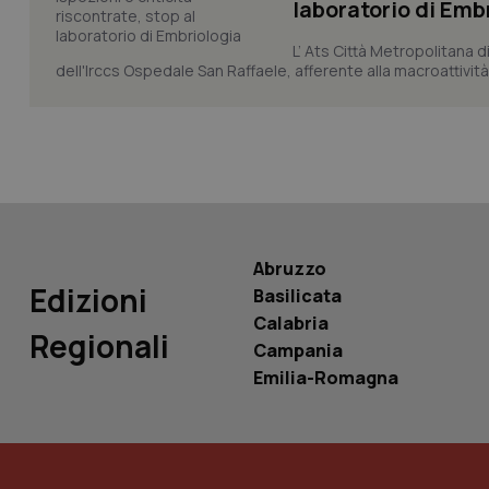
laboratorio di Emb
L’ Ats Città Metropolitana d
tracking-sites-ironf
dell'Irccs Ospedale San Raffaele, afferente alla macroattività 
tracking-enable
tracking-sites-ironf
session-id
_ga
Abruzzo
Edizioni
Basilicata
Calabria
Regionali
PHPSESSID
Campania
Emilia-Romagna
_ga_KM60CM4NPH