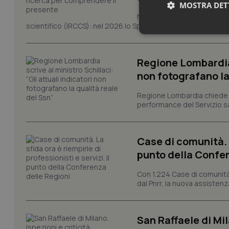
MOSTRA DET
Novant'anni dalla fondazion
scientifico (IRCCS): nel 2026 lo Spallanzani celebra due rico
Neces
Regione Lombardia s
non fotografano la
Regione Lombardia chiede al
performance del Servizio san
I cookie necessari con
e l'accesso alle aree 
Case di comunità. L
Nome
punto della Confer
VISITOR_PRIVACY_
Con 1.224 Case di comunità a
dal Pnrr, la nuova assistenza
CookieScriptConse
San Raffaele di Mil