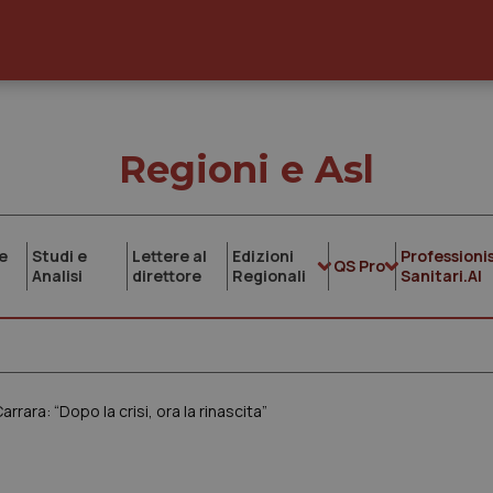
Regioni e Asl
e
Studi e
Lettere al
Edizioni
Professionis
QS Pro
Analisi
direttore
Regionali
Sanitari.AI
rara: “Dopo la crisi, ora la rinascita”