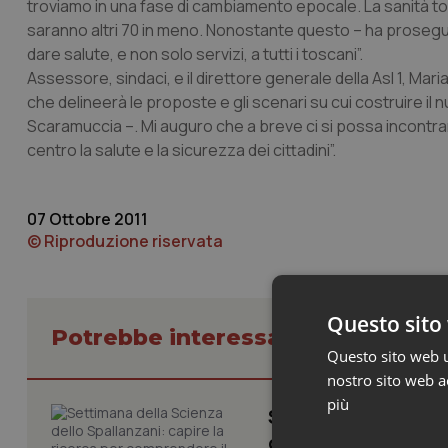
troviamo in una fase di cambiamento epocale. La sanità to
saranno altri 70 in meno. Nonostante questo – ha prosegui
dare salute, e non solo servizi, a tutti i toscani”.
Assessore, sindaci, e il direttore generale della Asl 1, Ma
che delineerà le proposte e gli scenari su cui costruire il 
Scaramuccia –. Mi auguro che a breve ci si possa incontrar
centro la salute e la sicurezza dei cittadini”.
07 Ottobre 2011
© Riproduzione riservata
Questo sito 
Potrebbe interessarti in Regioni 
Questo sito web ut
nostro sito web ac
più
Settimana della Sc
comprendere il pr