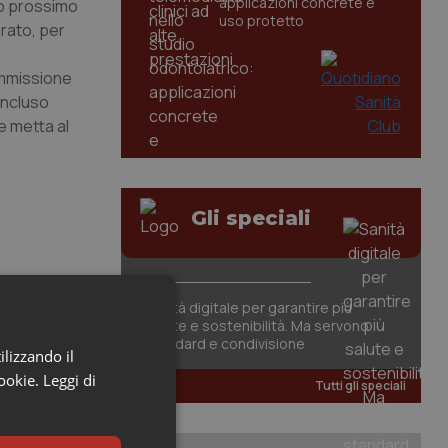
applicazioni concrete e
no prossimo
uso protetto
rato, per
commissione
concluso
e metta al
Gli speciali
Sanità digitale per garantire più
salute e sostenibilità. Ma servono
standard e condivisione
ilizzando il
cookie.
Leggi di
Tutti gli speciali