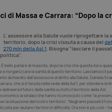
i di Massa e Carrara: “Dopo la cr
L' assessore alla Salute vuole riprogettare la 
territorio, dopo la crisi vissuta a causa del
def
270 mln della Asl 1
. Bisogna “lasciare il passat
politica”.
 È bello parlare di rinascita, dopo la crisi che questa Asl e ques
e riorganizzare la sanità di questo territorio. Lasciamoci il pa
quanto dichiarato dall’assessore al diritto alla Salute, Daniela S
arrara, che si è tenuta nella sede della Asl 1, per stendere le l
ineerà il futuro della sanità su tutto il territorio della Asl.
 economico ai sindaci che hanno riconosciuto come “la presen
r la situazione del nostro territorio”. “Negli anni passati il Fon
ata per aiutare i territori in difficoltà. Ora non è più così – ha