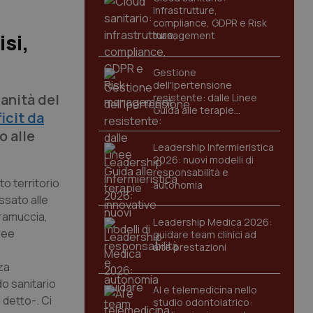
infrastrutture,
compliance, GDPR e Risk
management
isi,
Gestione
dell'Ipertensione
sanità del
resistente: dalle Linee
Guida alle terapie
icit da
innovative
o alle
Leadership Infermieristica
2026: nuovi modelli di
responsabilità e
to territorio
autonomia
ssato alle
caramuccia,
Leadership Medica 2026:
inee
guidare team clinici ad
alte prestazioni
za
do sanitario
AI e telemedicina nello
 detto-. Ci
studio odontoiatrico: