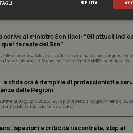
RIFIUTA
TAGLI
ACC
e e trent'anni dal riconoscimento come Istituto di ricovero e cura a 
rrenze che rappresentano l'occasione per riflettere sul...
sari
Statistici
Mar
crive al ministro Schillaci: “Gli attuali indica
 qualità reale del Ssn”
 Ministero della Salute di rivedere il sistema con cui vengono misur
itario nazionale. Lo fa con una lettera firmata dall'assessore al Welf
Necessari
Statistici
Marketing
tribuiscono a rendere fruibile il sito web abilitandone funzionalità di base quali la nav
protette del sito. Il sito web non è in grado di funzionare correttamente senza questi coo
a sfida ora è riempirle di professionisti e serviz
Fornitore
/
Dominio
Scadenza
Descrizione
enza delle Regioni
METADATA
5 mesi 4
Questo cookie viene utilizzato p
YouTube
settimane
scelte di consenso e privacy dell'
.youtube.com
ttive al 30 giugno 2026, 186 in più rispetto al target minimo di 1.038
interazione con il sito. Registra i
 territoriale entra nella fase decisiva:...
del visitatore riguardo a varie pol
impostazioni sulla privacy, garan
preferenze siano onorate nelle se
nt
5 mesi 3
Questo cookie viene utilizzato da
CookieScript
ano. Ispezioni e criticità riscontrate, stop al
settimane
Script.com per ricordare le pref
www.quotidianosanita.it