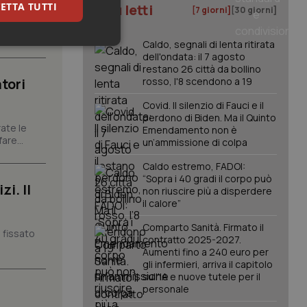
ETTA TUTTI
I più letti
[7 giorni]
[30 giorni]
carattere
Caldo, segnali di lenta ritirata
keting
dell'ondata: il 7 agosto
restano 26 città da bollino
tori
rosso, l'8 scendono a 19
Covid. Il silenzio di Fauci e il
perdono di Biden. Ma il Quinto
ate le
Emendamento non è
are...
un’ammissione di colpa
Caldo estremo, FADOI:
igazione sulle pagine
“Sopra i 40 gradi il corpo può
kie.
i. Il
non riuscire più a disperdere
il calore”
er memorizzare le
Comparto Sanità. Firmato il
utente per la loro
 fissato
contratto 2025-2027.
 dati sul consenso
itiche e
Aumenti fino a 240 euro per
tendo che le loro
gli infermieri, arriva il capitolo
ssioni future.
sull'IA e nuove tutele per il
personale
l servizio Cookie-
erenze di consenso