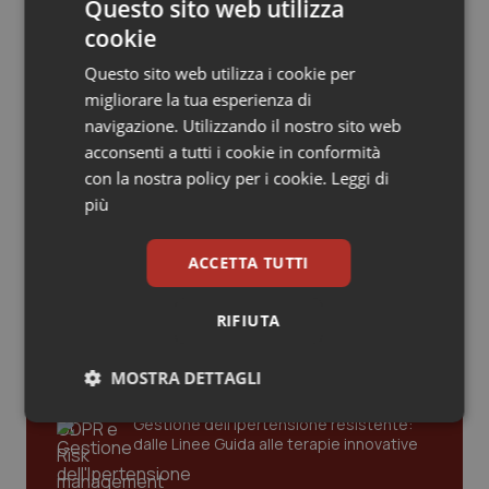
Valle D’Aosta
Oncodermatologia
Questo sito web utilizza
cookie
Influenza. Dal 1° ottobre al via la
Veneto
Oncoematologia
campagna vaccinale 2026/2027 in
Questo sito web utilizza i cookie per
Lombardia
migliorare la tua esperienza di
Oncologia & Nutrizione
navigazione. Utilizzando il nostro sito web
acconsenti a tutti i cookie in conformità
Psoriasi & pelle
con la nostra policy per i cookie.
Leggi di
più
Quotidiano Cardiologia
Ultime analisi e review da QS Pro
Gold
ACCETTA TUTTI
Quotidiano Chirurgia
Cloud sanitario: infrastrutture,
RIFIUTA
compliance, GDPR e Risk management
Quotidiano Oncologia
MOSTRA DETTAGLI
Quotidiano Pediatria
Gestione dell'Ipertensione resistente:
Necessari
Statistici
Marketing
dalle Linee Guida alle terapie innovative
Rene & patologie urogenitali