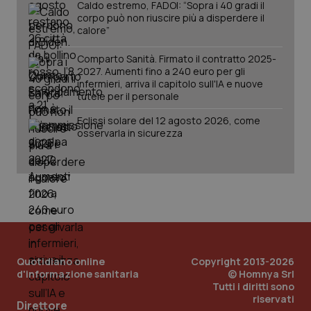
Caldo estremo, FADOI: “Sopra i 40 gradi il
corpo può non riuscire più a disperdere il
tracking-sites-ironfish-
www.quotidianosanita.it
4
calore”
session-id
settim
2 gior
Comparto Sanità. Firmato il contratto 2025-
2027. Aumenti fino a 240 euro per gli
infermieri, arriva il capitolo sull'IA e nuove
tutele per il personale
_ga
1 anno
Google LLC
mes
.quotidianosanita.it
Eclissi solare del 12 agosto 2026, come
osservarla in sicurezza
Quotidiano online
Copyright 2013-2026
d'informazione sanitaria
© Homnya Srl
Tutti i diritti sono
riservati
Direttore