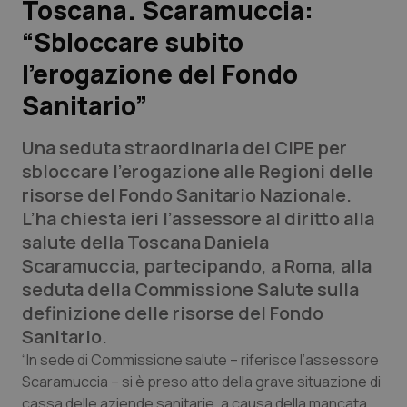
Toscana. Scaramuccia:
“Sbloccare subito
Scienza e Farmaci
l’erogazione del Fondo
Studi e Analisi
Sanitario”
Lettere al direttore
Una seduta straordinaria del CIPE per
sbloccare l’erogazione alle Regioni delle
Edizioni Regionali
risorse del Fondo Sanitario Nazionale.
L’ha chiesta ieri l’assessore al diritto alla
QS Pro
salute della Toscana Daniela
Scaramuccia, partecipando, a Roma, alla
Professionisti Sanitari.AI
seduta della Commissione Salute sulla
definizione delle risorse del Fondo
Abruzzo
QS Pro Gold
Sanitario.
“In sede di Commissione salute – riferisce l’assessore
QS Club
Newsletter
Basilicata
Artrite & artrosi
Scaramuccia – si è preso atto della grave situazione di
cassa delle aziende sanitarie, a causa della mancata