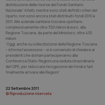
Calabria
Asma & BPCO
distribuzione delle risorse del Fondo Sanitario
Nazionale”. Infatti, mentre sono stati definiti i criteri del
Campania
Car-T
riparto, non sono ancora stati distribuiti i fondi 2010 e
2011. Alle aziende sanitarie toscane spettano
complessivamente oltre 350 milioni di euro; alla
Emilia-Romagna
Colesterolo & coronaropatie
Regione Toscana, da parte del Ministero, oltre 430
milioni.
Friuli Venezia Giulia
Dermatite Atopica
“Oggi, anche su sollecitazione della Regione Toscana
– informa l’assessore – si è convenuto di chiedere ai
Lazio
Diabete & glucometri
presidenti che domani parteciperanno alla
Conferenza Stato-Regioni una seduta straordinaria
Liguria
Disturbi dell’umore
del CIPE, per sbloccare l’erogazione dei fondi e farli
finalmente arrivare alle Regioni”.
Lombardia
Dolore
22 Settembre 2011
Marche
Donna & Salute
© Riproduzione riservata
Molise
Epatiti