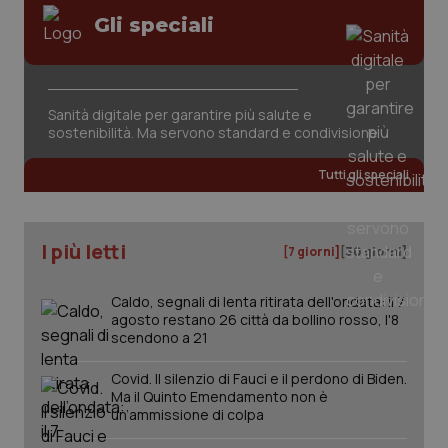
Gli speciali
Sanità digitale per garantire più salute e
CookieScriptConsent
5 mesi
CookieScript
sostenibilità. Ma servono standard e condivisione
settim
www.quotidianosanita.it
Tutti gli speciali
I più letti
[7 giorni]
[30 giorni]
Caldo, segnali di lenta ritirata dell'ondata: il 7
agosto restano 26 città da bollino rosso, l'8
scendono a 21
tracking-sites-ironfish-
www.quotidianosanita.it
4
Covid. Il silenzio di Fauci e il perdono di Biden.
tracking-enable
settim
Ma il Quinto Emendamento non è
2 gior
un’ammissione di colpa