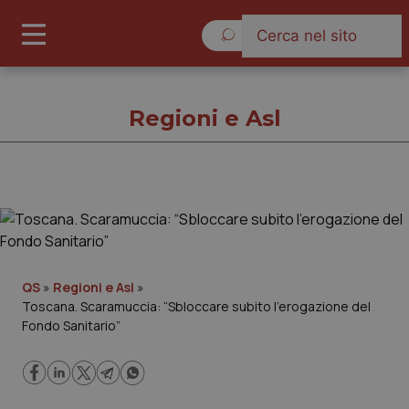
Venerdì 7 Agosto 2026
Regioni e Asl
Regioni e Asl
Cronache
QS
»
Regioni e Asl
»
Toscana. Scaramuccia: “Sbloccare subito l’erogazione del
Governo e Parlamento
Fondo Sanitario”
Regioni e Asl
Lavoro e Professioni