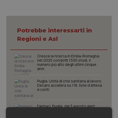
Piemonte
HIV
Provincia Autonoma di Bolzano
Infezioni & Febbre
Potrebbe interessarti in
Provincia Autonoma di Trento
Ipertensione & Scompenso
Regioni e Asl
Puglia
Malattie rare
Cresce la ricerca in Emilia-Romagna:
nel 2025 condotti 1.530 studi, il
Sardegna
Malattia di Crohn & Rettocolite Ulcerosa
numero più alto degli ultimi cinque
anni
Sicilia
Neuroscienze & patologie neurodegenerative
Puglia. Unità di crisi sanitaria al lavoro,
Decaro accelera su 118, liste d’attesa
e conti
Toscana
Obesità
Umbria
Oftalmologia
Farmaci. Puglia, dal 3 agosto alert
informatico per segnalare l’esistenza
di un equivalente meno costoso