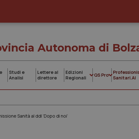
ovincia Autonoma di Bolz
e
Studi e
Lettere al
Edizioni
Professionis
QS Pro
Analisi
direttore
Regionali
Sanitari.AI
issione Sanità al ddl ‘Dopo di noi’