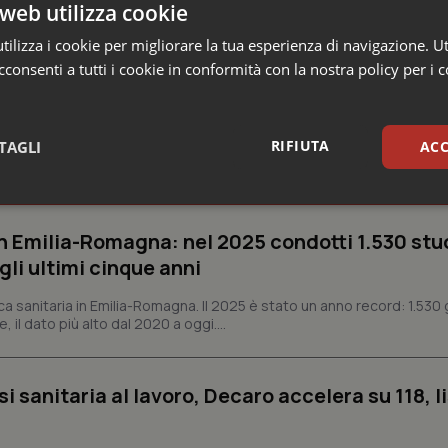
web utilizza cookie
ilizza i cookie per migliorare la tua esperienza di navigazione. Ut
consenti a tutti i cookie in conformità con la nostra policy per i 
RIFIUTA
TAGLI
ACC
ia Autonoma di Bolzano
sari
Statistici
Mar
n Emilia-Romagna: nel 2025 condotti 1.530 studi
gli ultimi cinque anni
ca sanitaria in Emilia-Romagna. Il 2025 è stato un anno record: 1.530 g
, il dato più alto dal 2020 a oggi....
Necessari
Statistici
Marketing
tribuiscono a rendere fruibile il sito web abilitandone funzionalità di base quali la nav
si sanitaria al lavoro, Decaro accelera su 118, l
protette del sito. Il sito web non è in grado di funzionare correttamente senza questi coo
Fornitore
/
Dominio
Scadenza
Descrizione