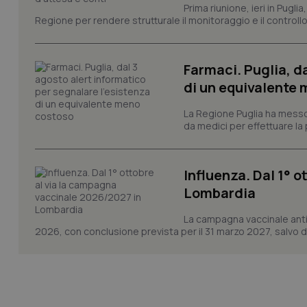
Prima riunione, ieri in Pugli
VISITOR_PRIVACY_
Regione per rendere strutturale il monitoraggio e il controllo 
Farmaci. Puglia, d
CookieScriptConse
di un equivalente
La Regione Puglia ha messo 
da medici per effettuare la 
tracking-sites-ironf
tracking-enable
Influenza. Dal 1° 
tracking-sites-ironf
session-id
Lombardia
_ga
La campagna vaccinale anti
2026, con conclusione prevista per il 31 marzo 2027, salvo div