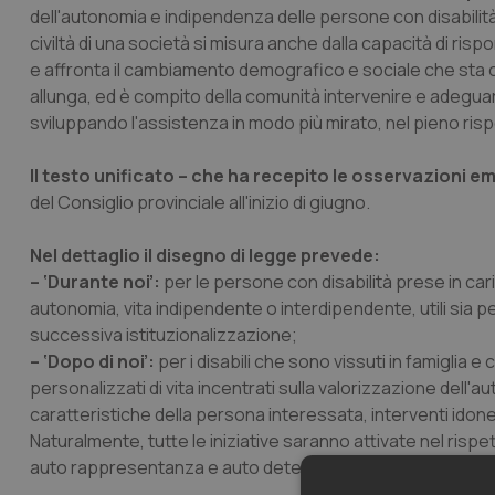
dell'autonomia e indipendenza delle persone con disabilità, 
civiltà di una società si misura anche dalla capacità di ris
e affronta il cambiamento demografico e sociale che sta cara
allunga, ed è compito della comunità intervenire e adeguare l
sviluppando l'assistenza in modo più mirato, nel pieno rispe
Il testo unificato – che ha recepito le osservazioni e
del Consiglio provinciale all'inizio di giugno.
Nel dettaglio il disegno di legge prevede:
– ‘Durante noi’:
per le persone con disabilità prese in caric
autonomia, vita indipendente o interdipendente, utili sia per la
successiva istituzionalizzazione;
– ‘Dopo di noi’:
per i disabili che sono vissuti in famiglia
personalizzati di vita incentrati sulla valorizzazione dell'
caratteristiche della persona interessata, interventi idonei
Naturalmente, tutte le iniziative saranno attivate nel rispett
auto rappresentanza e auto determinazione della perso