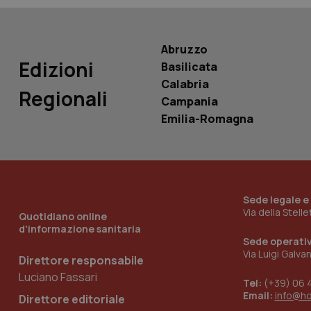
PHPSESSID
Abruzzo
Edizioni
Basilicata
Calabria
_ga_KM60CM4NPH
Regionali
Campania
Emilia-Romagna
Nome
Nome
VISITOR_INFO1_LIV
_ga_0VMQEQKQ1N
Sede legale e
Via della Stell
Quotidiano online
d'informazione sanitaria
__Secure-YNID
Sede operati
Via Luigi Galva
Direttore responsabile
Luciano Fassari
Tel:
(+39) 06 
YSC
Email:
info@h
Direttore editoriale