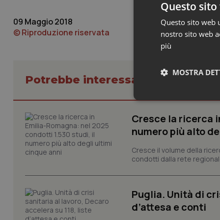
Questo sito 
09 Maggio 2018
Questo sito web ut
© Riproduzione riservata
nostro sito web ac
più
MOSTRA DET
Potrebbe interessarti in Provinc
Neces
Cresce la ricerca i
numero più alto de
Cresce il volume della ricer
condotti dalla rete regionale
I cookie necessari con
Puglia. Unità di cri
e l'accesso alle aree 
d’attesa e conti
Nome