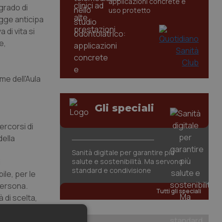
applicazioni concrete e
 grado di
uso protetto
egge anticipa
di vita si
e,
me dell'Aula
Gli speciali
ercorsi di
della
Sanità digitale per garantire più
i
salute e sostenibilità. Ma servono
standard e condivisione
ile, per le
 persona.
Tutti gli speciali
à di scelta,