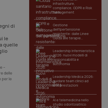
infrastrutture,
compliance, GDPR e Risk
management
egni di
Gestione
dell'Ipertensione
resistente: dalle Linee
i le
Guida alle terapie
innovative
a quelle
glio
Leadership Infermieristica
2026: nuovi modelli di
responsabilità e
autonomia
he –
re delle
Leadership Medica 2026:
 per le
guidare team clinici ad
alte prestazioni
AI e telemedicina nello
studio odontoiatrico: