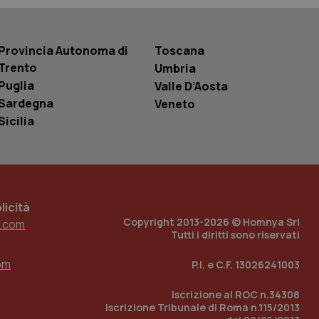
basate sul
entificatore
le variabili di
è un numero
o in cui viene
Provincia Autonoma di
Toscana
r il sito, ma un
tato di accesso per
Trento
Umbria
Puglia
Valle D’Aosta
a Google Analytics
Sardegna
Veneto
sione.
Sicilia
 tenere traccia
i Youtube incorporati
tics per mantenere
tore del sito web sta
icità
ell'interfaccia di
Copyright 2013-2026 © Homnya Srl
.com
Tutti i diritti sono riservati
 tenere traccia
i Youtube incorporati
tore del sito web sta
om
P.I. e C.F. 13026241003
ell'interfaccia di
Iscrizione al ROC n.34308
 tenere traccia
Iscrizione Tribunale di Roma n.115/2013