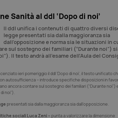
e Sanità al ddl ‘Dopo di noi’
Il ddl unifica i contenuti di quattro diversi dis
legge presentati sia dalla maggioranza sia
dall’opposizione e norma sia le situazioni in cu
e sul sostegno dei familiari (“Durante noi”) si
i”). Il testo andrà all'esame dell'Aula del Consi
enziato ieri pomeriggio il ddl ‘Dopo di noi’, il testo unificato c
e non autosufficienza – introduce specifiche disposizioni in favo
sano ancora contare sul sostegno dei familiari (“Durante noi”) e
i noi”).
egge
presentati sia dalla maggioranza sia dall’opposizione.
itiche sociali Luca Zeni –
punta a valorizzare la dimensione