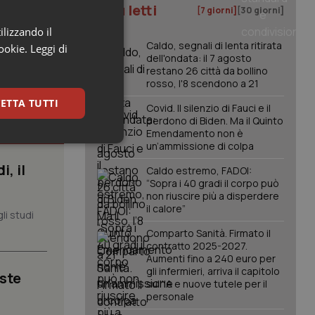
I più letti
[7 giorni]
[30 giorni]
ilizzando il
Caldo, segnali di lenta ritirata
cookie.
Leggi di
dell'ondata: il 7 agosto
restano 26 città da bollino
rosso, l'8 scendono a 21
ETTA TUTTI
Covid. Il silenzio di Fauci e il
perdono di Biden. Ma il Quinto
Emendamento non è
keting
un’ammissione di colpa
, il
Caldo estremo, FADOI:
“Sopra i 40 gradi il corpo può
non riuscire più a disperdere
il calore”
li studi
Comparto Sanità. Firmato il
contratto 2025-2027.
Aumenti fino a 240 euro per
gli infermieri, arriva il capitolo
igazione sulle pagine
iste
kie.
sull'IA e nuove tutele per il
personale