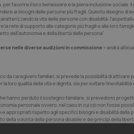
per favorire il loro benessere e la piena inclusione sociale. Il
pondere ai bisogni delle persone più fragili. Questo disegno di l
tterizzando la vita delle persone con disabilità: l'aspettativa 
a rete di supporto alle categorie più fragili e alle loro famigli
tto dell'autonomia e della libertà della persona”.
merse nelle diverse audizioni in commissione –
andrà all'esa
o da caregivers familiari, si prevede la possibilità di attivare p
 loro qualità della vita e dignità, sia per evitare l’inevitabilità 
 e che hanno perduto il sostegno familiare, si prevedono progett
autonomia personale ovvero, nel caso in cui ciò non fosse possib
 e appropriati rispetto agli specifici bisogni e disabilità della
o della volontà della persona disabile e dei principi della libert
na.