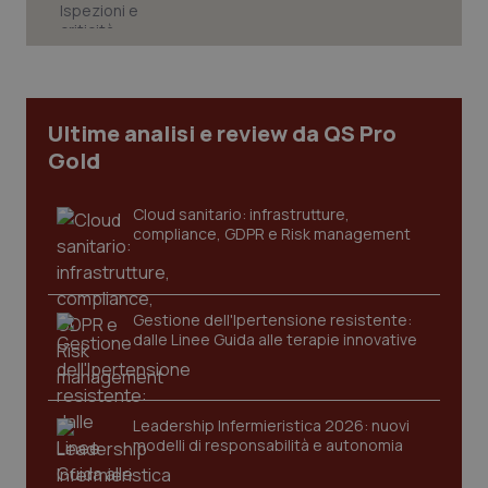
Necessari
Statistici
Marketing
I cookie necessari contribuiscono a rendere fruibile il
sito web abilitandone funzionalità di base quali la
navigazione sulle pagine e l'accesso alle aree
Ultime analisi e review da QS Pro
protette del sito. Il sito web non è in grado di
funzionare correttamente senza questi cookie.
Gold
Nome
Fornitore
/
Dominio
Scaden
VISITOR_PRIVACY_METADATA
5 mesi
Cloud sanitario: infrastrutture,
YouTube
settim
.youtube.com
compliance, GDPR e Risk management
Gestione dell'Ipertensione resistente:
dalle Linee Guida alle terapie innovative
Leadership Infermieristica 2026: nuovi
modelli di responsabilità e autonomia