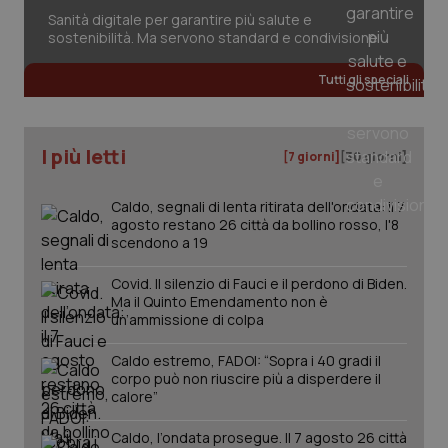
session-id
settim
2 gior
Sanità digitale per garantire più salute e
sostenibilità. Ma servono standard e condivisione
Tutti gli speciali
_ga
1 anno
Google LLC
mes
.quotidianosanita.it
I più letti
[7 giorni]
[30 giorni]
Caldo, segnali di lenta ritirata dell'ondata: il 7
agosto restano 26 città da bollino rosso, l'8
scendono a 19
Covid. Il silenzio di Fauci e il perdono di Biden.
Ma il Quinto Emendamento non è
un’ammissione di colpa
Caldo estremo, FADOI: “Sopra i 40 gradi il
corpo può non riuscire più a disperdere il
calore”
Caldo, l’ondata prosegue. Il 7 agosto 26 città