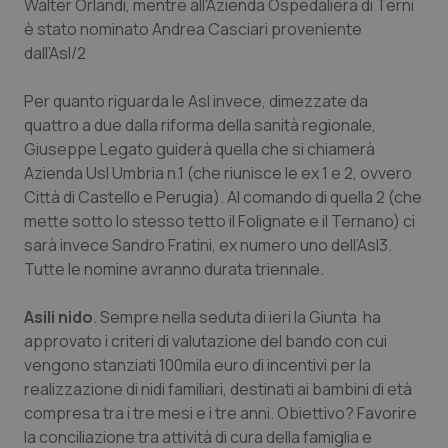
Walter Orlandi, mentre all'Azienda Ospedaliera di Terni
Calabria
Asma & BPCO
è stato nominato Andrea Casciari proveniente
dall’Asl/2
Campania
Car-T
Per quanto riguarda le Asl invece, dimezzate da
Emilia-Romagna
Colesterolo & coronaropatie
quattro a due dalla riforma della sanità regionale,
Giuseppe Legato guiderà quella che si chiamerà
Friuli Venezia Giulia
Dermatite Atopica
Azienda Usl Umbria n.1 (che riunisce le ex 1 e 2, ovvero
Città di Castello e Perugia). Al comando di quella 2 (che
mette sotto lo stesso tetto il Folignate e il Ternano) ci
Lazio
Diabete & glucometri
sarà invece Sandro Fratini, ex numero uno dell’Asl3.
Tutte le nomine avranno durata triennale.
Liguria
Disturbi dell’umore
Asili nido
. Sempre nella seduta di ieri la Giunta ha
Lombardia
Dolore
approvato i criteri di valutazione del bando con cui
vengono stanziati 100mila euro di incentivi per la
Marche
Donna & Salute
realizzazione di nidi familiari, destinati ai bambini di età
compresa tra i tre mesi e i tre anni. Obiettivo? Favorire
Molise
Epatiti
la conciliazione tra attività di cura della famiglia e