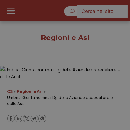
Domenica 9 Agosto 2026
Regioni e Asl
Regioni e Asl
Cronache
QS
»
Regioni e Asl
»
Umbria. Giunta nomina i Dg delle Aziende ospedaliere e
Governo e Parlamento
delle Ausl
Regioni e Asl
Lavoro e Professioni