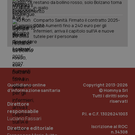
restano da bollino rosso, solo Bolzano torna
in giallo
Comparto Sanità. Firmato il contratto 2025-
2027. Aumenti fino a 240 euro per gli
infermieri, arriva il capitolo sull'IA e nuove
tutele per il personale
PHPSESSID
Sessio
PHP.net
www.quotidianosanita.it
Quotidiano online
Copyright 2013-2026
d'informazione sanitaria
© Homnya Srl
Tutti i diritti sono
riservati
Direttore
responsabile
P.I. e C.F. 13026241003
Luciano Fassari
Iscrizione al ROC
Direttore editoriale
n.34308