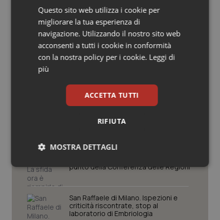
Potrebbe interessarti in
Questo sito web utilizza i cookie per
Salute orale & impianti
migliorare la tua esperienza di
Regioni e Asl
navigazione. Utilizzando il nostro sito web
Sangue & coagulazione
acconsenti a tutti i cookie in conformità
con la nostra policy per i cookie.
Leggi di
Settimana della Scienza dello
Tiroide
Spallanzani: capire la ricerca per
più
comprendere il presente
Tumore al seno
ACCETTA TUTTI
Regione Lombardia scrive al ministro
Tumore ovarico
Schillaci: “Gli attuali indicatori non
fotografano la qualità reale del Ssn”
RIFIUTA
Tumori del Polmone & Testa Collo
MOSTRA DETTAGLI
Case di comunità. La sfida ora è
riempirle di professionisti e servizi. Il
Tumori gastrointestinali
punto della Conferenza delle Regioni
Necessari
Statistici
Marketing
Ulcera & Reflusso
San Raffaele di Milano. Ispezioni e
criticità riscontrate, stop al
laboratorio di Embriologia
Vaccini