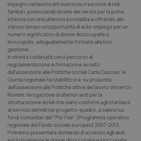
impegno nel lavoro attraverso la creazione di nidi
Piemonte
HIV
familiari, potenziando la rete dei servizi per la prima
infanzia con una ulteriore possibilità e offrendo allo
stesso tempo un'opportunità di auto-impiego per un
Provincia Autonoma di Bolzano
Infezioni & Febbre
numero significativo di donne disoccupate o
inoccupate, adeguatamente formate alla loro
Provincia Autonoma di Trento
Ipertensione & Scompenso
gestione.
In stretta continuità con il percorso di
Puglia
Malattie rare
regolamentazione e formazione avviato
dall'assessore alle Politiche sociali Carla Casciari, la
Sardegna
Malattia di Crohn & Rettocolite Ulcerosa
Giunta regionale ha stabilito ora, su proposta
dell'assessore alle Politiche attive del lavoro Vincenzo
Sicilia
Neuroscienze & patologie neurodegenerative
Riommi, l'erogazione di ulteriori aiuti per la
strutturazione di nidi che siano conformi agli standard
Toscana
Obesità
di servizio definiti nel progetto-quadro, a valere sui
fondi comunitari del "Por Fse" (Programma operativo
regionale del Fondo sociale europeo) 2007-2013.
Umbria
Oftalmologia
Potranno presentare domanda di accesso agli aiuti
esclusivamente le donne disoccupate e inoccupate