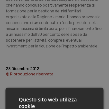
Valle D’Aosta
Oncodermatologia
che hanno concluso positivamente l'esperienza di
formazione per la gestione dei nidi familiari
Veneto
Oncoematologia
organizzata dalla Regione Umbria. Il bando prevede la
concessione di un contributo a fondo perduto, nella
Oncologia & Nutrizione
misura massima di 5mila euro, per il finanziamento fino
a un massimo dell'80 per cento delle spese da
Psoriasi & pelle
sostenere per l'attività, compresi eventuali
investimenti per la riduzione dell'impatto ambientale.
Quotidiano Cardiologia
Quotidiano Chirurgia
28 Dicembre 2012
© Riproduzione riservata
Quotidiano Oncologia
Quotidiano Pediatria
Questo sito web utilizza
Rene & patologie urogenitali
cookie