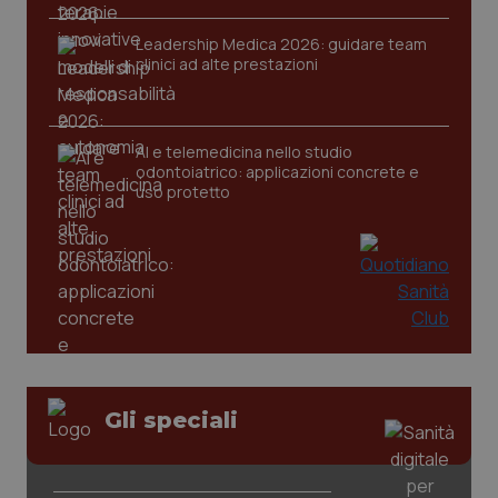
Leadership Medica 2026: guidare team
clinici ad alte prestazioni
CookieScriptConsent
5 mesi
CookieScript
settim
www.quotidianosanita.it
AI e telemedicina nello studio
odontoiatrico: applicazioni concrete e
uso protetto
tracking-sites-ironfish-
www.quotidianosanita.it
4
tracking-enable
settim
2 gior
Gli speciali
tracking-sites-ironfish-
www.quotidianosanita.it
4