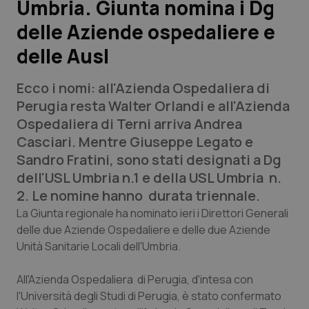
Umbria. Giunta nomina i Dg
delle Aziende ospedaliere e
Scienza e Farmaci
delle Ausl
Studi e Analisi
Ecco i nomi: all'Azienda Ospedaliera di
Lettere al direttore
Perugia resta Walter Orlandi e all'Azienda
Ospedaliera di Terni arriva Andrea
Edizioni Regionali
Casciari. Mentre Giuseppe Legato e
Sandro Fratini, sono stati designati a Dg
QS Pro
dell'USL Umbria n.1 e della USL Umbria n.
2. Le nomine hanno durata triennale.
Professionisti Sanitari.AI
La Giunta regionale ha nominato ieri i Direttori Generali
delle due Aziende Ospedaliere e delle due Aziende
Unità Sanitarie Locali dell'Umbria.
Abruzzo
QS Pro Gold
QS Club
Newsletter
All'Azienda Ospedaliera di Perugia, d'intesa con
Basilicata
Artrite & artrosi
l'Università degli Studi di Perugia, è stato confermato