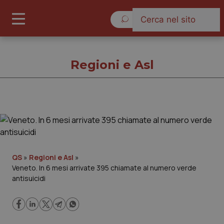
Venerdì 7 Agosto 2026
Regioni e Asl
Regioni e Asl
Cronache
QS
»
Regioni e Asl
»
Veneto. In 6 mesi arrivate 395 chiamate al numero verde
Governo e Parlamento
antisuicidi
Regioni e Asl
Lavoro e Professioni