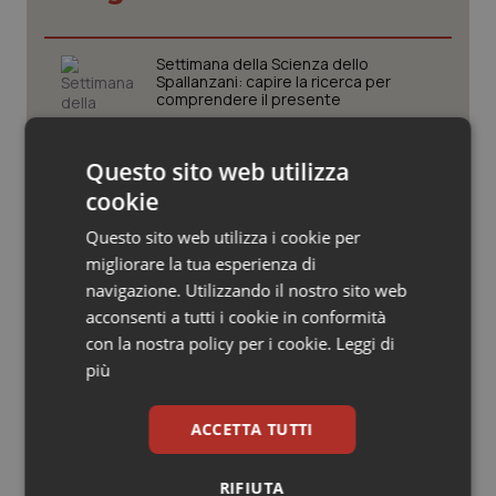
Valle D’Aosta
Oncodermatologia
Veneto
Oncoematologia
Settimana della Scienza dello
Spallanzani: capire la ricerca per
comprendere il presente
Oncologia & Nutrizione
Questo sito web utilizza
Regione Lombardia scrive al ministro
Psoriasi & pelle
Schillaci: “Gli attuali indicatori non
cookie
fotografano la qualità reale del Ssn”
Quotidiano Cardiologia
Questo sito web utilizza i cookie per
migliorare la tua esperienza di
Case di comunità. La sfida ora è
Quotidiano Chirurgia
navigazione. Utilizzando il nostro sito web
riempirle di professionisti e servizi. Il
punto della Conferenza delle Regioni
acconsenti a tutti i cookie in conformità
con la nostra policy per i cookie.
Leggi di
Quotidiano Oncologia
più
San Raffaele di Milano. Ispezioni e
criticità riscontrate, stop al
Quotidiano Pediatria
laboratorio di Embriologia
ACCETTA TUTTI
Rene & patologie urogenitali
RIFIUTA