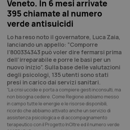
Veneto. In 6 mesi arrivate
395 chiamate al numero
Scienza e Farmaci
verde antisuicidi
Studi e Analisi
Lo ha reso noto il governatore, Luca Zaia,
Lettere al direttore
lanciando un appello: “Comporre
l’800334343 può voler dire fermarsi prima
Edizioni Regionali
dell’irreparabile e porre le basi per un
nuovo inizio”. Sulla base delle valutazioni
QS Pro
degli psicologi, 135 utenti sono stati
presi in carico dai servizi sanitari.
Professionisti Sanitari.AI
“La crisi uccide e porta a compiere gesti inconsulti, ma
non bisogna cedere. Come Regione abbiamo messo
in campo tutte le energie e le risorse disponibili,
Abruzzo
QS Pro Gold
ricordo che abbiamo attivato anche un servizio di
QS Club
Newsletter
assistenza psicologica e di accompagnamento
Basilicata
Artrite & artrosi
terapeutico con il Progetto InOltre ed il numero verde