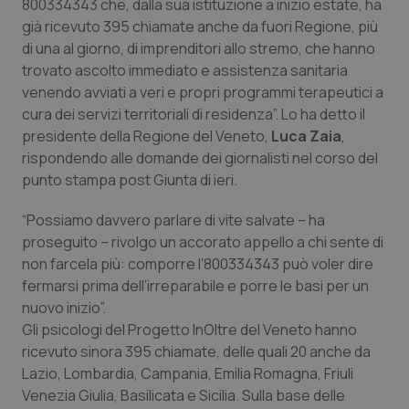
800334343 che, dalla sua istituzione a inizio estate, ha
Calabria
Asma & BPCO
già ricevuto 395 chiamate anche da fuori Regione, più
di una al giorno, di imprenditori allo stremo, che hanno
Campania
Car-T
trovato ascolto immediato e assistenza sanitaria
venendo avviati a veri e propri programmi terapeutici a
Emilia-Romagna
Colesterolo & coronaropatie
cura dei servizi territoriali di residenza”. Lo ha detto il
presidente della Regione del Veneto,
Luca Zaia
,
Friuli Venezia Giulia
Dermatite Atopica
rispondendo alle domande dei giornalisti nel corso del
punto stampa post Giunta di ieri.
Lazio
Diabete & glucometri
“Possiamo davvero parlare di vite salvate – ha
proseguito – rivolgo un accorato appello a chi sente di
Liguria
Disturbi dell’umore
non farcela più: comporre l’800334343 può voler dire
fermarsi prima dell’irreparabile e porre le basi per un
Lombardia
Dolore
nuovo inizio”.
Gli psicologi del Progetto InOltre del Veneto hanno
Marche
Donna & Salute
ricevuto sinora 395 chiamate, delle quali 20 anche da
Lazio, Lombardia, Campania, Emilia Romagna, Friuli
Molise
Epatiti
Venezia Giulia, Basilicata e Sicilia. Sulla base delle