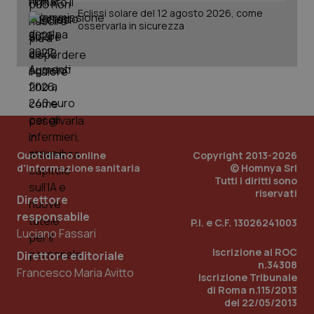
Eclissi solare del 12 agosto 2026, come
osservarla in sicurezza
Quotidiano online
Copyright 2013-2026
d'informazione sanitaria
© Homnya Srl
Tutti i diritti sono
riservati
Direttore
responsabile
P.I. e C.F. 13026241003
Luciano Fassari
PHPSESSID
Sessio
PHP.net
Iscrizione al ROC
Direttore editoriale
www.quotidianosanita.it
n.34308
Francesco Maria Avitto
Iscrizione Tribunale
di Roma n.115/2013
del 22/05/2013