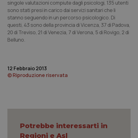
singole valutazioni compiute dagli psicologi, 135 utenti
sono stati presi in carico dai servizi sanitari che li
Piemonte
HIV
stanno seguendo in un percorso psicologico. Di
questi, 43 sono della provincia di Vicenza, 37 di Padova,
Provincia Autonoma di Bolzano
Infezioni & Febbre
20 di Treviso, 21 di Venezia, 7 di Verona, 5 di Rovigo, 2 di
Belluno.
Provincia Autonoma di Trento
Ipertensione & Scompenso
Puglia
Malattie rare
12 Febbraio 2013
Sardegna
Malattia di Crohn & Rettocolite Ulcerosa
© Riproduzione riservata
Sicilia
Neuroscienze & patologie neurodegenerative
Toscana
Obesità
Umbria
Oftalmologia
Potrebbe interessarti in
Regioni e Asl