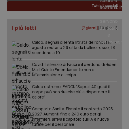
Tutti gli speciali
tracking-sites-ironfish-
www.quotidianosanita.it
4
tracking-enable
settim
I più letti
[7 giorni]
[30 giorni]
2 gior
Caldo, segnali di lenta ritirata dell'ondata: il 7
agosto restano 26 città da bollino rosso, l'8
scendono a 19
tracking-sites-ironfish-
www.quotidianosanita.it
4
session-id
settim
2 gior
Covid. Il silenzio di Fauci e il perdono di Biden.
Ma il Quinto Emendamento non è
un’ammissione di colpa
_ga
1 anno
Google LLC
Caldo estremo, FADOI: “Sopra i 40 gradi il
mes
.quotidianosanita.it
corpo può non riuscire più a disperdere il
calore”
Comparto Sanità. Firmato il contratto 2025-
2027. Aumenti fino a 240 euro per gli
infermieri, arriva il capitolo sull'IA e nuove
tutele per il personale