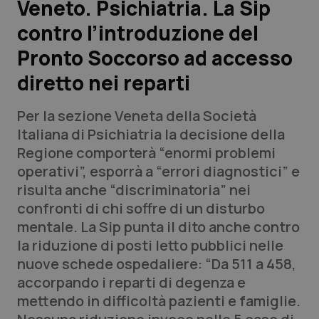
Veneto. Psichiatria. La Sip
contro l’introduzione del
Scienza e Farmaci
Pronto Soccorso ad accesso
Studi e Analisi
diretto nei reparti
Lettere al direttore
Per la sezione Veneta della Società
Italiana di Psichiatria la decisione della
Edizioni Regionali
Regione comporterà “enormi problemi
operativi”, esporrà a “errori diagnostici” e
QS Pro
risulta anche “discriminatoria” nei
confronti di chi soffre di un disturbo
Professionisti Sanitari.AI
mentale. La Sip punta il dito anche contro
la riduzione di posti letto pubblici nelle
Abruzzo
QS Pro Gold
nuove schede ospedaliere: “Da 511 a 458,
accorpando i reparti di degenza e
QS Club
Newsletter
Basilicata
Artrite & artrosi
mettendo in difficoltà pazienti e famiglie.