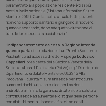
parametrato alla popolazione residente è tra i più
Salute orale & impianti
bassi a livello nazionale (Sistema Informativo Salute
Mentale, 2015). Con l’assetto attuale tutti i pazienti
Sangue & coagulazione
ricevono supporto sanitario e giungono al ricovero,
quando necessario, dopo adeguata valutazione di
Tiroide
tutte le loro necessità assistenziali”.
Tumore al seno
“Indipendentemente da cosa la Regione intenda
quando parla
di introduzione di un ‘Pronto Soccorso
Tumore ovarico
Psichiatrico ad accesso diretto’ – spieg
a Lodovico
Cappellari
, presidente della Sezione Veneta della
Tumori del Polmone & Testa Collo
Società Italiana di Psichiatria (Psi.Ve) e già Direttore del
Dipartimento di Salute Mentale ex ULSS 15 Alta
Padovana – questa misura finirebbe per introdurre
Tumori gastrointestinali
numerosi rischi sul piano clinico per i pazienti,
andrebbe a minare le garanzie di tutela della salute e
Ulcera & Reflusso
contribuirebbe ad aumentare lo stigma delle persone
con disturbi mentali. Insomma finirebbe con il
Vaccini