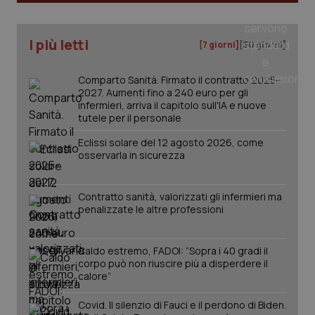
uti
nuo
ver
dell
You
I più letti
[7 giorni]
[30 giorni]
__Secure-YNID
.youtube.com
5 mesi 4
Que
settimane
imp
Comparto Sanità. Firmato il contratto 2025-
You
ten
2027. Aumenti fino a 240 euro per gli
pre
infermieri, arriva il capitolo sull'IA e nuove
del
tutele per il personale
vid
inco
può
Eclissi solare del 12 agosto 2026, come
det
osservarla in sicurezza
vis
web
uti
nuo
Contratto sanità, valorizzati gli infermieri ma
ver
penalizzate le altre professioni
dell
You
YSC
Sessione
Que
Google LLC
imp
.youtube.com
Caldo estremo, FADOI: “Sopra i 40 gradi il
You
corpo può non riuscire più a disperdere il
ten
calore”
vis
vid
Covid. Il silenzio di Fauci e il perdono di Biden.
__Secure-
.youtube.com
5 mesi 4
Que