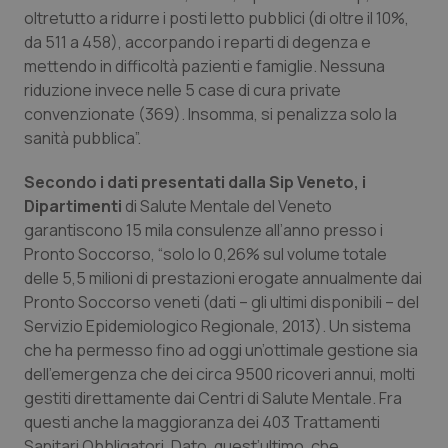
Valle D’Aosta
Oncodermatologia
oltretutto a ridurre i posti letto pubblici (di oltre il 10%,
da 511 a 458), accorpando i reparti di degenza e
Veneto
Oncoematologia
mettendo in difficoltà pazienti e famiglie. Nessuna
riduzione invece nelle 5 case di cura private
Oncologia & Nutrizione
convenzionate (369). Insomma, si penalizza solo la
sanità pubblica”.
Psoriasi & pelle
Secondo i dati presentati dalla Sip Veneto, i
Dipartimenti
di Salute Mentale del Veneto
Quotidiano Cardiologia
garantiscono 15 mila consulenze all’anno presso i
Pronto Soccorso, “solo lo 0,26% sul volume totale
Quotidiano Chirurgia
delle 5,5 milioni di prestazioni erogate annualmente dai
Pronto Soccorso veneti (dati – gli ultimi disponibili – del
Quotidiano Oncologia
Servizio Epidemiologico Regionale, 2013). Un sistema
che ha permesso fino ad oggi un’ottimale gestione sia
Quotidiano Pediatria
dell’emergenza che dei circa 9500 ricoveri annui, molti
gestiti direttamente dai Centri di Salute Mentale. Fra
Rene & patologie urogenitali
questi anche la maggioranza dei 403 Trattamenti
Sanitari Obbligatori. Dato, quest’ultimo, che