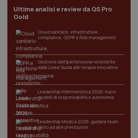
Ultime analisi e review da QS Pro
Gold
Cloud sanitario: infrastrutture,
PHPSESSID
Sessio
PHP.net
compliance, GDPR e Risk management
www.quotidianosanita.it
Gestione dell'Ipertensione resistente:
dalle Linee Guida alle terapie innovative
Leadership Infermieristica 2026: nuovi
modelli di responsabilità e autonomia
Leadership Medica 2026: guidare team
clinici ad alte prestazioni