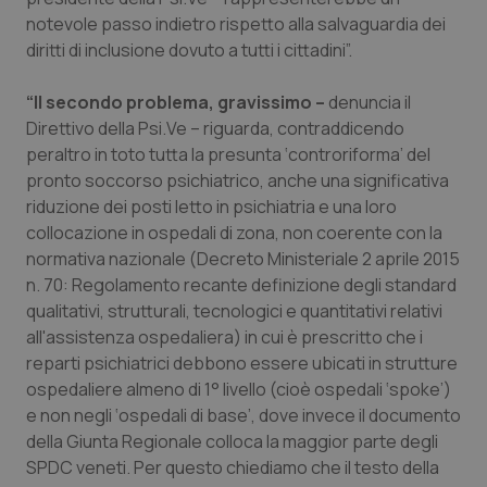
notevole passo indietro rispetto alla salvaguardia dei
I cookie necessari contribuiscono a rendere fruibile il
sito web abilitandone funzionalità di base quali la
diritti di inclusione dovuto a tutti i cittadini”.
navigazione sulle pagine e l'accesso alle aree
protette del sito. Il sito web non è in grado di
funzionare correttamente senza questi cookie.
“Il secondo problema, gravissimo –
denuncia il
Direttivo della Psi.Ve – riguarda, contraddicendo
Nome
Fornitore
/
Dominio
Scaden
peraltro in toto tutta la presunta ‘controriforma’ del
VISITOR_PRIVACY_METADATA
5 mesi
YouTube
settim
pronto soccorso psichiatrico, anche una significativa
.youtube.com
riduzione dei posti letto in psichiatria e una loro
collocazione in ospedali di zona, non coerente con la
normativa nazionale (Decreto Ministeriale 2 aprile 2015
n. 70: Regolamento recante definizione degli standard
qualitativi, strutturali, tecnologici e quantitativi relativi
all'assistenza ospedaliera) in cui è prescritto che i
reparti psichiatrici debbono essere ubicati in strutture
ospedaliere almeno di 1° livello (cioè ospedali ‘spoke’)
e non negli ‘ospedali di base’, dove invece il documento
della Giunta Regionale colloca la maggior parte degli
SPDC veneti. Per questo chiediamo che il testo della