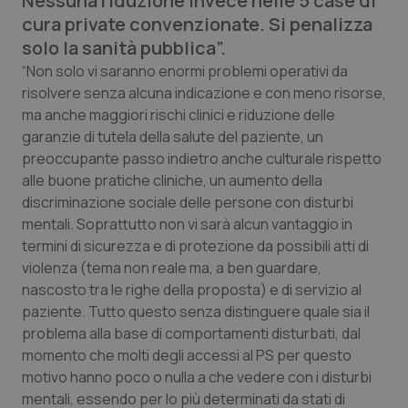
Nessuna riduzione invece nelle 5 case di
Calabria
Asma & BPCO
cura private convenzionate. Si penalizza
solo la sanità pubblica”.
Campania
Car-T
“Non solo vi saranno enormi problemi operativi da
risolvere senza alcuna indicazione e con meno risorse,
Emilia-Romagna
Colesterolo & coronaropatie
ma anche maggiori rischi clinici e riduzione delle
garanzie di tutela della salute del paziente, un
Friuli Venezia Giulia
Dermatite Atopica
preoccupante passo indietro anche culturale rispetto
alle buone pratiche cliniche, un aumento della
discriminazione sociale delle persone con disturbi
Lazio
Diabete & glucometri
mentali. Soprattutto non vi sarà alcun vantaggio in
termini di sicurezza e di protezione da possibili atti di
Liguria
Disturbi dell’umore
violenza (tema non reale ma, a ben guardare,
nascosto tra le righe della proposta) e di servizio al
Lombardia
Dolore
paziente. Tutto questo senza distinguere quale sia il
problema alla base di comportamenti disturbati, dal
Marche
Donna & Salute
momento che molti degli accessi al PS per questo
motivo hanno poco o nulla a che vedere con i disturbi
Molise
Epatiti
mentali, essendo per lo più determinati da stati di