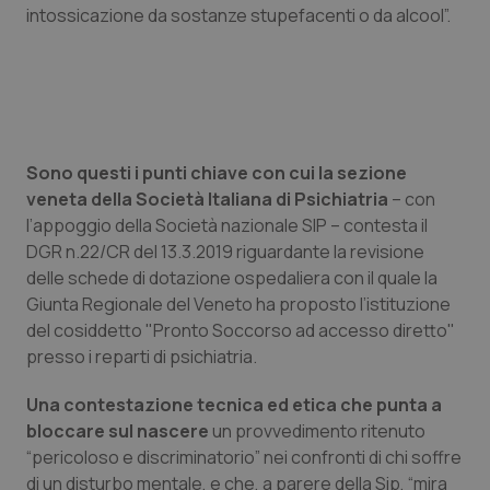
intossicazione da sostanze stupefacenti o da alcool”.
Piemonte
HIV
Provincia Autonoma di Bolzano
Infezioni & Febbre
Provincia Autonoma di Trento
Ipertensione & Scompenso
Sono questi i punti chiave con cui la sezione
veneta della Società Italiana di Psichiatria
– con
Puglia
Malattie rare
l’appoggio della Società nazionale SIP – contesta il
DGR n.22/CR del 13.3.2019 riguardante la revisione
Sardegna
Malattia di Crohn & Rettocolite Ulcerosa
delle schede di dotazione ospedaliera con il quale la
Giunta Regionale del Veneto ha proposto l’istituzione
Sicilia
Neuroscienze & patologie neurodegenerative
del cosiddetto "Pronto Soccorso ad accesso diretto"
presso i reparti di psichiatria.
Toscana
Obesità
Una contestazione tecnica ed etica che punta a
bloccare sul nascere
un provvedimento ritenuto
Umbria
Oftalmologia
“pericoloso e discriminatorio” nei confronti di chi soffre
di un disturbo mentale, e che, a parere della Sip, “mira