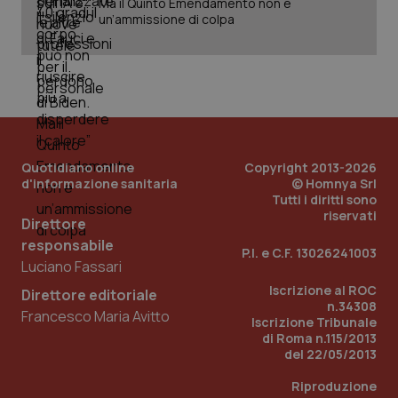
Ma il Quinto Emendamento non è
ROLLOUT_TOKEN
settimane
imp
You
un’ammissione di colpa
ges
del
e d
per
del
ute
tracking-sites-
www.quotidianosanita.it
4
Que
ironfish-tracking-
settimane
imp
named-enable
2 giorni
dal
per 
Quotidiano online
Copyright 2013-2026
sis
sol
d'informazione sanitaria
© Homnya Srl
ute
Tutti i diritti sono
ide
riservati
Wel
Direttore
responsabile
P.I. e C.F. 13026241003
Luciano Fassari
Iscrizione al ROC
Direttore editoriale
n.34308
Francesco Maria Avitto
Iscrizione Tribunale
di Roma n.115/2013
del 22/05/2013
Riproduzione