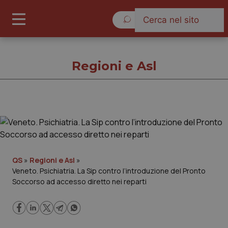
Venerdì 7 Agosto 2026
Regioni e Asl
Regioni e Asl
Cronache
QS
»
Regioni e Asl
»
Veneto. Psichiatria. La Sip contro l’introduzione del Pronto
Governo e Parlamento
Soccorso ad accesso diretto nei reparti
Regioni e Asl
Lavoro e Professioni