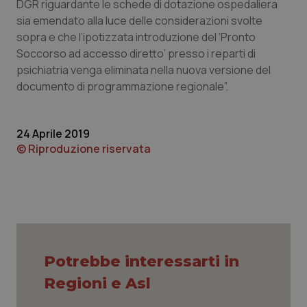
DGR riguardante le schede di dotazione ospedaliera
CookieScriptConsent
5 mesi
CookieScript
sia emendato alla luce delle considerazioni svolte
settim
www.quotidianosanita.it
sopra e che l’ipotizzata introduzione del ‘Pronto
Soccorso ad accesso diretto’ presso i reparti di
psichiatria venga eliminata nella nuova versione del
documento di programmazione regionale”.
24 Aprile 2019
© Riproduzione riservata
tracking-sites-ironfish-
www.quotidianosanita.it
4
tracking-enable
settim
2 gior
Potrebbe interessarti in
tracking-sites-ironfish-
www.quotidianosanita.it
4
session-id
settim
Regioni e Asl
2 gior