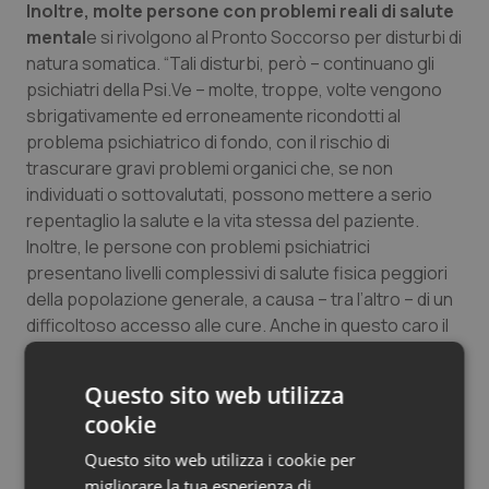
Inoltre, molte persone con problemi reali di salute
mental
e si rivolgono al Pronto Soccorso per disturbi di
natura somatica. “Tali disturbi, però – continuano gli
psichiatri della Psi.Ve – molte, troppe, volte vengono
sbrigativamente ed erroneamente ricondotti al
problema psichiatrico di fondo, con il rischio di
trascurare gravi problemi organici che, se non
individuati o sottovalutati, possono mettere a serio
repentaglio la salute e la vita stessa del paziente.
Inoltre, le persone con problemi psichiatrici
presentano livelli complessivi di salute fisica peggiori
della popolazione generale, a causa – tra l’altro – di un
difficoltoso accesso alle cure. Anche in questo caro il
DGR otterrebbe l’effetto contrario rispetto a quanto
propone”.
Questo sito web utilizza
cookie
Infine, la Sip Veneto fa notale come “non risulta
che modalità
di gestione delle emergenze
Questo sito web utilizza i cookie per
psichiatriche ‘ad accesso diretto’ siano state adottate
migliorare la tua esperienza di