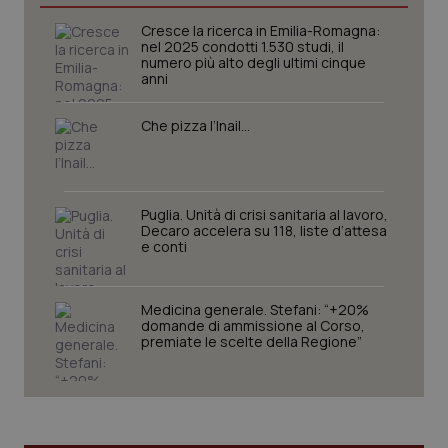
Cresce la ricerca in Emilia-Romagna:
nel 2025 condotti 1.530 studi, il
_ga
1 anno
Google LLC
numero più alto degli ultimi cinque
mes
.quotidianosanita.it
anni
Che pizza l’Inail…
Puglia. Unità di crisi sanitaria al lavoro,
Decaro accelera su 118, liste d’attesa
e conti
Medicina generale. Stefani: “+20%
domande di ammissione al Corso,
premiate le scelte della Regione”