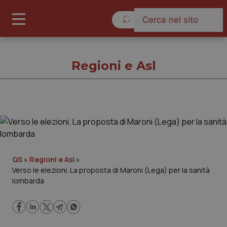
Giovedì 6 Agosto 2026
Regioni e Asl
Regioni e Asl
Cronache
QS
»
Regioni e Asl
»
Verso le elezioni. La proposta di Maroni (Lega) per la sanità
Governo e Parlamento
lombarda
Regioni e Asl
Lavoro e Professioni