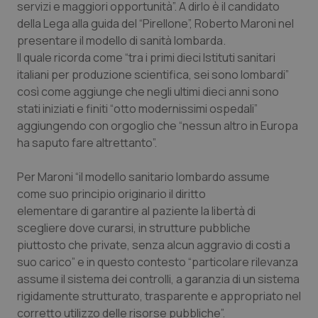
servizi e maggiori opportunità”. A dirlo è il candidato
Calabria
Asma & BPCO
della Lega alla guida del “Pirellone”, Roberto Maroni nel
presentare il modello di sanità lombarda.
Campania
Car-T
Il quale ricorda come “tra i primi dieci Istituti sanitari
italiani per produzione scientifica, sei sono lombardi”
Emilia-Romagna
Colesterolo & coronaropatie
così come aggiunge che negli ultimi dieci anni sono
stati iniziati e finiti “otto modernissimi ospedali”
Friuli Venezia Giulia
Dermatite Atopica
aggiungendo con orgoglio che “nessun altro in Europa
ha saputo fare altrettanto”.
Lazio
Diabete & glucometri
Per Maroni “il modello sanitario lombardo assume
come suo principio originario il diritto
Liguria
Disturbi dell’umore
elementare di garantire al paziente la libertà di
scegliere dove curarsi, in strutture pubbliche
Lombardia
Dolore
piuttosto che private, senza alcun aggravio di costi a
suo carico” e in questo contesto “particolare rilevanza
Marche
Donna & Salute
assume il sistema dei controlli, a garanzia di un sistema
rigidamente strutturato, trasparente e appropriato nel
Molise
Epatiti
corretto utilizzo delle risorse pubbliche”.