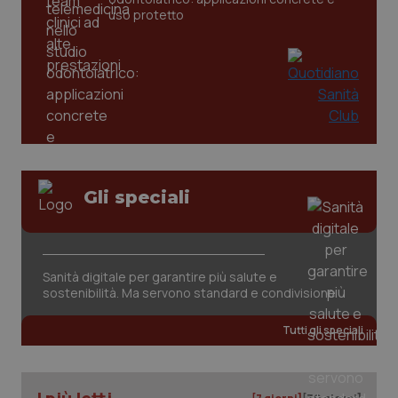
uso protetto
PHPSESSID
Sessio
PHP.net
www.quotidianosanita.it
Gli speciali
Sanità digitale per garantire più salute e
sostenibilità. Ma servono standard e condivisione
Tutti gli speciali
_ga_KM60CM4NPH
.quotidianosanita.it
1 anno