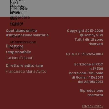
dell
You
__Secure-YNID
.youtube.com
5 mesi 4
Que
settimane
imp
You
ten
pre
Quotidiano online
Copyright 2013-2026
del
vid
d'informazione sanitaria
© Homnya Srl
inco
Tutti i diritti sono
può
riservati
det
Direttore
vis
web
responsabile
P.I. e C.F. 13026241003
uti
Luciano Fassari
nuo
ver
Iscrizione al ROC
dell
Direttore editoriale
You
n.34308
Francesco Maria Avitto
Iscrizione Tribunale
YSC
Sessione
Que
Google LLC
di Roma n.115/2013
imp
.youtube.com
del 22/05/2013
You
ten
vis
Riproduzione
vid
riservata
__Secure-
.youtube.com
5 mesi 4
Que
ROLLOUT_TOKEN
settimane
imp
Privacy Policy
You