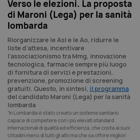
Verso le elezioni. La proposta
di Maroni (Lega) per la sanità
Scienza e Farmaci
lombarda
Studi e Analisi
Riorganizzare le Asl e le Ao, ridurre le
Lettere al direttore
liste d’attesa, incentivare
l’associazionismo tra Mmg, innovazione
Edizioni Regionali
tecnologica, farmacie sempre più luogo
di fornitura di servizi e prestazioni,
QS Pro
prevenzione, promozione di screening
gratuiti. Questo, in sintesi,
il programma
Professionisti Sanitari.AI
del candidato Maroni (Lega) per la sanità
lombarda
Abruzzo
QS Pro Gold
“In Lombardia è stato creato un sistema sanitario
capace di competere con i più elevati standard
QS Club
Newsletter
internazionali di qualità ed efficienza, che costa ai suoi
Basilicata
Artrite & artrosi
cittadini meno di tutti gli altri ma che sa offrire migliori