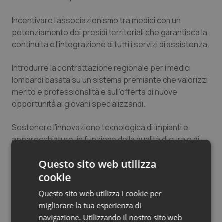
Incentivare l’associazionismo tra medici con un
potenziamento dei presidi territoriali che garantisca la
continuità e l’integrazione di tutti i servizi di assistenza.
Introdurre la contrattazione regionale per i medici
lombardi basata su un sistema premiante che valorizzi
merito e professionalità e sull’offerta di nuove
opportunità ai giovani specializzandi.
Sostenere l’innovazione tecnologica di impianti e
apparecchiature, in funzione della qualità di cura e di
riduzione delle liste di attesa, potenziare telemedicina
Questo sito web utilizza
e integrazione home-hospital valorizzando le funzioni
della CRS.
cookie
Questo sito web utilizza i cookie per
Potenziare il ruolo delle Farmacie quale luogo di
migliorare la tua esperienza di
fornitura di servizi e prestazioni a bassa intensità.
navigazione. Utilizzando il nostro sito web