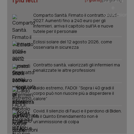
I più letti
[7 giorni]
[30 giorni]
mes
Comparto Sanità. Firmato il contratto 2025-
2027. Aumenti fino a 240 euro per gli
infermieri, arriva il capitolo sull'IA e nuove
tutele per il personale
Eclissi solare del 12 agosto 2026, come
osservarla in sicurezza
Fornitore
/
Nome
Scadenza
Descrizion
Dominio
Contratto sanità, valorizzati gli infermieri ma
Nome
Fornitore
/
Dominio
Scadenza
Des
penalizzate le altre professioni
_ga_0VMQEQKQ1N
.quotidianosanita.it
1 anno 1
Questo
mese
cookie
VISITOR_INFO1_LIVE
5 mesi 4
Que
Google LLC
viene
settimane
imp
.youtube.com
utilizzato
You
da Google
ten
Caldo estremo, FADOI: “Sopra i 40 gradi il
Analytics
pre
corpo può non riuscire più a disperdere il
per
del
calore”
mantener
vid
lo stato
inco
della
può
Covid. Il silenzio di Fauci e il perdono di Biden.
sessione.
det
Ma il Quinto Emendamento non è
vis
web
un’ammissione di colpa
uti
nuo
ver