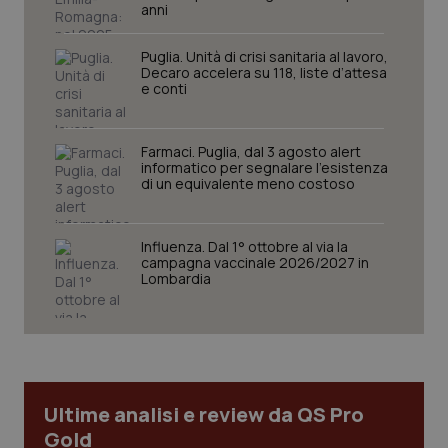
settim
www.quotidianosanita.it
anni
Puglia. Unità di crisi sanitaria al lavoro,
Decaro accelera su 118, liste d’attesa
e conti
Farmaci. Puglia, dal 3 agosto alert
informatico per segnalare l’esistenza
di un equivalente meno costoso
tracking-sites-ironfish-
www.quotidianosanita.it
4
Influenza. Dal 1° ottobre al via la
tracking-enable
settim
campagna vaccinale 2026/2027 in
2 gior
Lombardia
tracking-sites-ironfish-
www.quotidianosanita.it
4
session-id
settim
2 gior
Ultime analisi e review da QS Pro
Gold