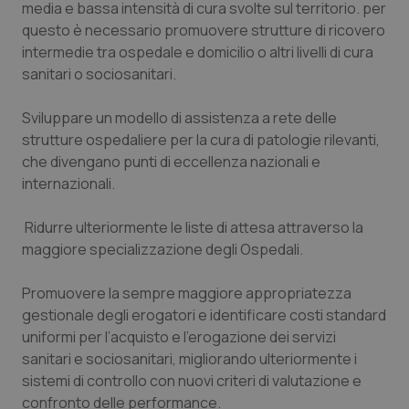
media e bassa intensità di cura svolte sul territorio. per
Salute orale & impianti
questo è necessario promuovere strutture di ricovero
intermedie tra ospedale e domicilio o altri livelli di cura
Sangue & coagulazione
sanitari o sociosanitari.
Tiroide
Sviluppare un modello di assistenza a rete delle
strutture ospedaliere per la cura di patologie rilevanti,
che divengano punti di eccellenza nazionali e
Tumore al seno
internazionali.
Tumore ovarico
Ridurre ulteriormente le liste di attesa attraverso la
maggiore specializzazione degli Ospedali.
Tumori del Polmone & Testa Collo
Promuovere la sempre maggiore appropriatezza
Tumori gastrointestinali
gestionale degli erogatori e identificare costi standard
uniformi per l’acquisto e l’erogazione dei servizi
Ulcera & Reflusso
sanitari e sociosanitari, migliorando ulteriormente i
sistemi di controllo con nuovi criteri di valutazione e
Vaccini
confronto delle performance.