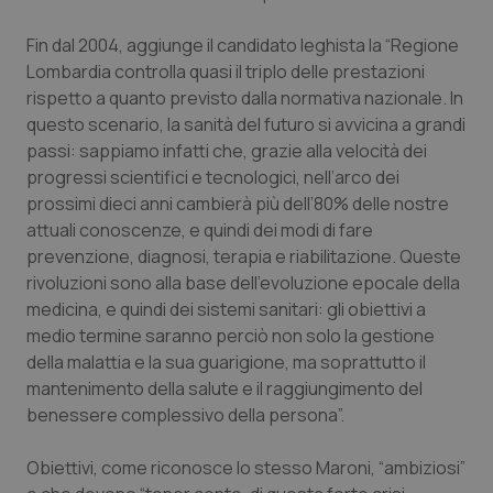
Piemonte
HIV
Fin dal 2004, aggiunge il candidato leghista la “Regione
Lombardia controlla quasi il triplo delle prestazioni
Provincia Autonoma di Bolzano
Infezioni & Febbre
rispetto a quanto previsto dalla normativa nazionale. In
questo scenario, la sanità del futuro si avvicina a grandi
passi: sappiamo infatti che, grazie alla velocità dei
Provincia Autonoma di Trento
Ipertensione & Scompenso
progressi scientifici e tecnologici, nell’arco dei
prossimi dieci anni cambierà più dell’80% delle nostre
Puglia
Malattie rare
attuali conoscenze, e quindi dei modi di fare
prevenzione, diagnosi, terapia e riabilitazione. Queste
Sardegna
Malattia di Crohn & Rettocolite Ulcerosa
rivoluzioni sono alla base dell’evoluzione epocale della
medicina, e quindi dei sistemi sanitari: gli obiettivi a
Sicilia
Neuroscienze & patologie neurodegenerative
medio termine saranno perciò non solo la gestione
della malattia e la sua guarigione, ma soprattutto il
Toscana
Obesità
mantenimento della salute e il raggiungimento del
benessere complessivo della persona”.
Umbria
Oftalmologia
Obiettivi, come riconosce lo stesso Maroni, “ambiziosi”