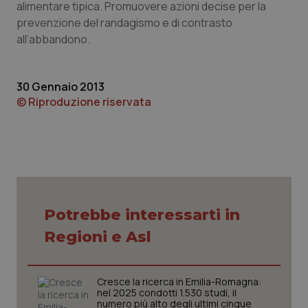
alimentare tipica. Promuovere azioni decise per la
sito web abilitandone funzionalità di base quali la
navigazione sulle pagine e l'accesso alle aree
prevenzione del randagismo e di contrasto
protette del sito. Il sito web non è in grado di
all’abbandono.
funzionare correttamente senza questi cookie.
Nome
Fornitore
/
Dominio
Scaden
VISITOR_PRIVACY_METADATA
5 mesi
YouTube
30 Gennaio 2013
settim
.youtube.com
© Riproduzione riservata
Potrebbe interessarti in
Regioni e Asl
Cresce la ricerca in Emilia-Romagna:
nel 2025 condotti 1.530 studi, il
CookieScriptConsent
5 mesi
numero più alto degli ultimi cinque
CookieScript