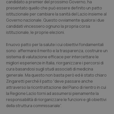
candidato a premier del prossimo Governo, ha
Calabria
Asma & BPCO
presentato quello che può essere definito un patto
istituzionale per cambiare la sanità del Lazio insieme al
Campania
Car-T
Governo nazionale. Questo ovviamente qualora i due
candidati vincessero ognuno la propria corsa
Emilia-Romagna
Colesterolo & coronaropatie
istituzionale, le proprie elezioni.
Friuli Venezia Giulia
Dermatite Atopica
Il nuovo patto per la salute i cui obiettivi fondamentali
sono: affermare il merito e la trasparenza, costruire un
Lazio
Diabete & glucometri
sistema di valutazione efficace per intercettare le
migliori esperienze in Italia, riorganizzare i percorsi di
cura basandosi sugli studi associati di medicina
Liguria
Disturbi dell’umore
generale. Ma questo non basta però ed è stato chiaro
Zingaretti perché il patto “deve passare anche
Lombardia
Dolore
attraverso la ricontrattazione del Piano di rientro in cui
la Regione Lazio torni ad assumersi pienamente la
Marche
Donna & Salute
responsabilità di riorganizzare le funzioni e gli obiettivi
della struttura commissariale”.
Molise
Epatiti