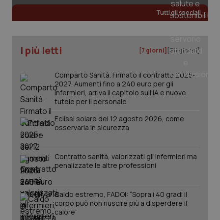
Fornitore
/
Nome
Scadenza
Descrizion
Tutti gli speciali
Dominio
Nome
Fornitore
/
Dominio
Scadenza
Des
_ga_0VMQEQKQ1N
.quotidianosanita.it
1 anno 1
Questo
mese
cookie
VISITOR_INFO1_LIVE
5 mesi 4
Que
Google LLC
viene
settimane
imp
.youtube.com
I più letti
[7 giorni]
[30 giorni]
utilizzato
You
da Google
ten
Analytics
pre
per
del
Comparto Sanità. Firmato il contratto 2025-
mantener
vid
2027. Aumenti fino a 240 euro per gli
lo stato
inco
della
infermieri, arriva il capitolo sull'IA e nuove
può
sessione.
det
tutele per il personale
vis
web
Eclissi solare del 12 agosto 2026, come
uti
osservarla in sicurezza
nuo
ver
dell
You
Contratto sanità, valorizzati gli infermieri ma
__Secure-YNID
.youtube.com
5 mesi 4
Que
penalizzate le altre professioni
settimane
imp
You
ten
pre
Caldo estremo, FADOI: “Sopra i 40 gradi il
del
corpo può non riuscire più a disperdere il
vid
inco
calore”
può