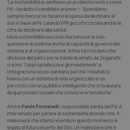
“La sostenibilità la sentiamo un problema nostro come
Salute orale & impianti
Pd – ha detto il candidato premier –. Spendiamo
sempre meno e se tariamo la spesa da destinare al
Sangue & coagulazione
Ssn in base al Pil, calando il Pil giocoforza cala anche la
cifra da destinare alla sanità”.
Tiroide
Ma la sostenibilità secondo Bersani non è solo
questione di soldi ma anche di capacità di governo del
sistema e di organizzazione. Infine ha ricordato che
Tumore al seno
alla base del patto per la Salute illustrato da Zingaretti
ci sono “l’appropriatezza e gli investimenti”, e
Tumore ovarico
l’integrazione socio-sanitaria perché “i risultati si
hanno con un sistema di rete organizzato in un
Tumori del Polmone & Testa Collo
percorso con un pubblico intelligente che si fa aiutare
da quel privato sociale che conosce le tematiche”.
Tumori gastrointestinali
Anche
Paolo Fontanelli
, responsabile sanità del Pd, è
Ulcera & Reflusso
intervenuto per parlare di sostenibilità dicendo che “il
malessere che stiamo vivendo in questo momento è
Vaccini
legato al futuro incerto del Ssn. Un malessere che è