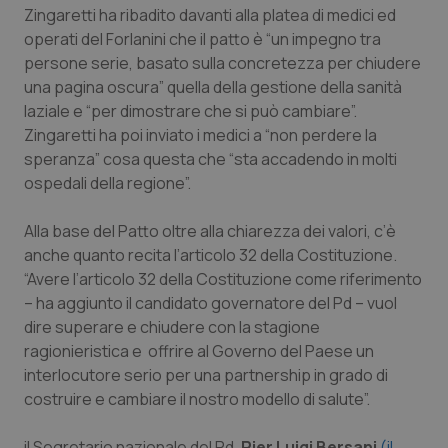
Zingaretti ha ribadito davanti alla platea di medici ed
Piemonte
HIV
operati del Forlanini che il patto è “un impegno tra
persone serie, basato sulla concretezza per chiudere
Provincia Autonoma di Bolzano
Infezioni & Febbre
una pagina oscura” quella della gestione della sanità
laziale e “per dimostrare che si può cambiare”.
Zingaretti ha poi inviato i medici a “non perdere la
Provincia Autonoma di Trento
Ipertensione & Scompenso
speranza” cosa questa che “sta accadendo in molti
ospedali della regione”.
Puglia
Malattie rare
Alla base del Patto oltre alla chiarezza dei valori, c’è
Sardegna
Malattia di Crohn & Rettocolite Ulcerosa
anche quanto recita l’articolo 32 della Costituzione.
“Avere l’articolo 32 della Costituzione come riferimento
Sicilia
Neuroscienze & patologie neurodegenerative
– ha aggiunto il candidato governatore del Pd – vuol
dire superare e chiudere con la stagione
Toscana
Obesità
ragionieristica e offrire al Governo del Paese un
interlocutore serio per una partnership in grado di
Umbria
Oftalmologia
costruire e cambiare il nostro modello di salute”.
il Segretario nazionale del Pd,
Pier Luigi Bersani
(il