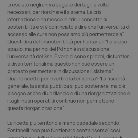
cresciuto negli anni a seguito dei tagli, a volte
necessari, per riordinare il sistema. La crisi
internazionale ha messo in crisi il concetto di
sostenibilità e si è cominciato a dire che l’universalità di
accesso alle cure non possiamo più permettercela”.
Quest’idea dell’insostenibilità per Fontanelli “ha preso
spazio, ma per noi del Pd non è in discussione
l’universalità del Ssn. È vero ci sono sprechi, disfunzioni
e divari territoriali ma questo non può essere un
pretesto per mettere in discussione il sistema”.
Quali le ricette per invertire la tendenza? “La fiscalità
generale, la sanità pubblica si può sostenere, ma c’è
bisogno anche di un rilancio e di una riorganizzazione e
i tagli lineari operati di continuo non permettono
questa riorganizzazione”.
La ricetta più territorio e meno ospedale secondo
Fontanelli “non può funzionare senza risorse” così
come “prima della riforma del Titolo V c’è bisogno di