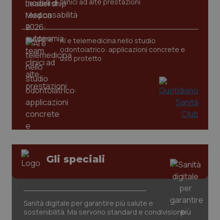
clinici ad alte prestazioni
AI e telemedicina nello studio
odontoiatrico: applicazioni concrete e
uso protetto
_ga_KM60CM4NPH
.quotidianosanita.it
1 anno
mes
Gli speciali
Sanità digitale per garantire più salute e
sostenibilità. Ma servono standard e condivisione