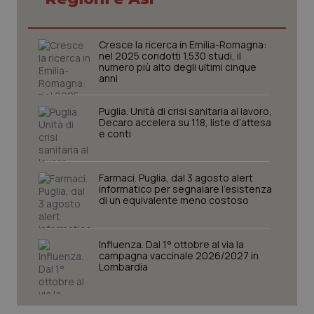
Cresce la ricerca in Emilia-Romagna:
tracking-sites-ironfish-
www.quotidianosanita.it
4
nel 2025 condotti 1.530 studi, il
tracking-enable
settim
numero più alto degli ultimi cinque
2 gior
anni
Puglia. Unità di crisi sanitaria al lavoro,
Decaro accelera su 118, liste d’attesa
tracking-sites-ironfish-
www.quotidianosanita.it
4
e conti
session-id
settim
2 gior
Farmaci. Puglia, dal 3 agosto alert
informatico per segnalare l’esistenza
di un equivalente meno costoso
_ga
1 anno
Google LLC
mes
.quotidianosanita.it
Influenza. Dal 1° ottobre al via la
campagna vaccinale 2026/2027 in
Lombardia