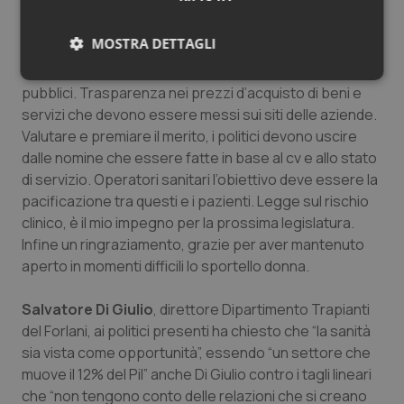
Marino ha ricordato l’operazione trasparenza in sanità
MOSTRA DETTAGLI
messa in atto dal Pd “per cui diciamo no ai tagli lineari, sì
alla valutazione dei risultati di cura che devono essere
Necessari
Statistici
Marketing
pubblici. Trasparenza nei prezzi d’acquisto di beni e
servizi che devono essere messi sui siti delle aziende.
Valutare e premiare il merito, i politici devono uscire
dalle nomine che essere fatte in base al cv e allo stato
di servizio. Operatori sanitari l’obiettivo deve essere la
pacificazione tra questi e i pazienti. Legge sul rischio
Necessari
Statistici
Marketing
clinico, è il mio impegno per la prossima legislatura.
Infine un ringraziamento, grazie per aver mantenuto
I cookie necessari contribuiscono a rendere fruibile il
sito web abilitandone funzionalità di base quali la
aperto in momenti difficili lo sportello donna.
navigazione sulle pagine e l'accesso alle aree
protette del sito. Il sito web non è in grado di
funzionare correttamente senza questi cookie.
Salvatore Di Giulio
, direttore Dipartimento Trapianti
Nome
Fornitore
/
Dominio
Scaden
del Forlani, ai politici presenti ha chiesto che “la sanità
sia vista come opportunità”, essendo “un settore che
VISITOR_PRIVACY_METADATA
5 mesi
YouTube
settim
.youtube.com
muove il 12% del Pil” anche Di Giulio contro i tagli lineari
che “non tengono conto delle relazioni che si creano