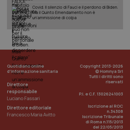
det
vis
Covid. Il silenzio di Fauci e il perdono di Biden.
web
Ma il Quinto Emendamento non è
uti
un’ammissione di colpa
nuo
ver
dell
You
YSC
Sessione
Que
Google LLC
imp
.youtube.com
You
ten
vis
vid
Quotidiano online
Copyright 2013-2026
__Secure-
.youtube.com
5 mesi 4
Que
d'informazione sanitaria
© Homnya Srl
ROLLOUT_TOKEN
settimane
imp
You
Tutti i diritti sono
ges
riservati
Direttore
del
e d
responsabile
per
P.I. e C.F. 13026241003
del
Luciano Fassari
ute
Iscrizione al ROC
Direttore editoriale
tracking-sites-
www.quotidianosanita.it
4
Que
n.34308
ironfish-tracking-
settimane
imp
Francesco Maria Avitto
Iscrizione Tribunale
named-enable
2 giorni
dal
per 
di Roma n.115/2013
sis
del 22/05/2013
sol