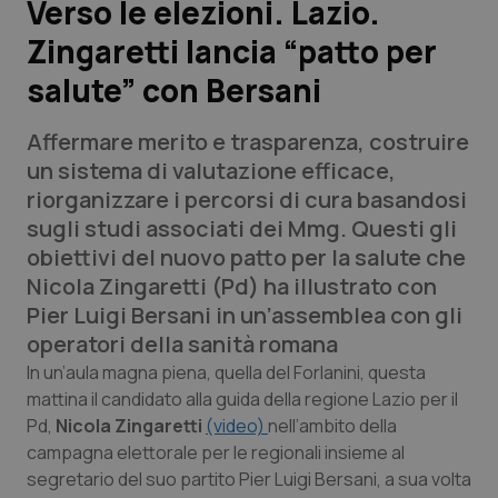
Verso le elezioni. Lazio.
Zingaretti lancia “patto per
Scienza e Farmaci
salute” con Bersani
Studi e Analisi
Affermare merito e trasparenza, costruire
Lettere al direttore
un sistema di valutazione efficace,
riorganizzare i percorsi di cura basandosi
Edizioni Regionali
sugli studi associati dei Mmg. Questi gli
obiettivi del nuovo patto per la salute che
QS Pro
Nicola Zingaretti (Pd) ha illustrato con
Pier Luigi Bersani in un’assemblea con gli
Professionisti Sanitari.AI
operatori della sanità romana
In un’aula magna piena, quella del Forlanini, questa
Abruzzo
QS Pro Gold
mattina il candidato alla guida della regione Lazio per il
Pd,
Nicola Zingaretti
(video)
nell’ambito della
QS Club
Newsletter
campagna elettorale per le regionali insieme al
Basilicata
Artrite & artrosi
segretario del suo partito Pier Luigi Bersani, a sua volta