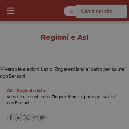
Venerdì 7 Agosto 2026
Regioni e Asl
Regioni e Asl
Cronache
QS
»
Regioni e Asl
»
Verso le elezioni. Lazio. Zingaretti lancia “patto per salute”
Governo e Parlamento
con Bersani
Regioni e Asl
Lavoro e Professioni