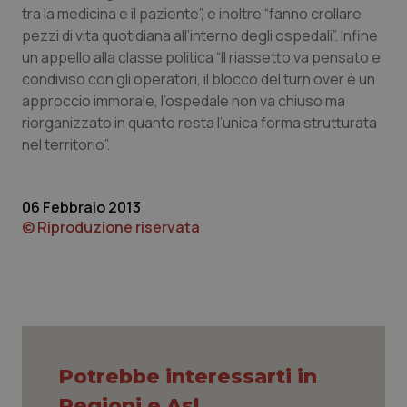
tra la medicina e il paziente”, e inoltre “fanno crollare
pezzi di vita quotidiana all’interno degli ospedali”. Infine
un appello alla classe politica “Il riassetto va pensato e
condiviso con gli operatori, il blocco del turn over è un
approccio immorale, l’ospedale non va chiuso ma
riorganizzato in quanto resta l’unica forma strutturata
nel territorio”.
06 Febbraio 2013
© Riproduzione riservata
CookieScriptConsent
5 mesi
CookieScript
settim
www.quotidianosanita.it
Potrebbe interessarti in
Regioni e Asl