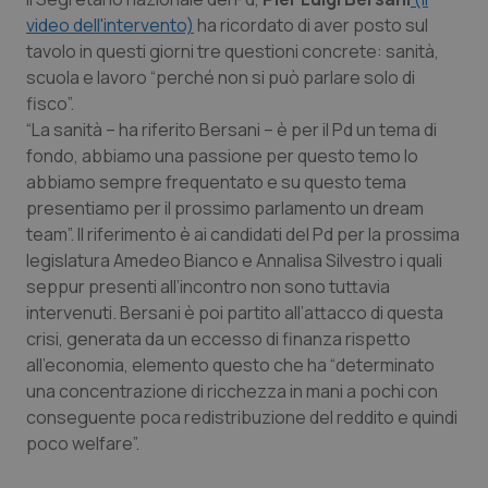
Valle D’Aosta
Oncodermatologia
video dell'intervento)
ha ricordato di aver posto sul
tavolo in questi giorni tre questioni concrete: sanità,
Veneto
Oncoematologia
scuola e lavoro “perché non si può parlare solo di
fisco”.
Oncologia & Nutrizione
“La sanità – ha riferito Bersani – è per il Pd un tema di
fondo, abbiamo una passione per questo temo lo
Psoriasi & pelle
abbiamo sempre frequentato e su questo tema
presentiamo per il prossimo parlamento un
dream
Quotidiano Cardiologia
team
”. Il riferimento è ai candidati del Pd per la prossima
legislatura Amedeo Bianco e Annalisa Silvestro i quali
Quotidiano Chirurgia
seppur presenti all’incontro non sono tuttavia
intervenuti. Bersani è poi partito all’attacco di questa
crisi, generata da un eccesso di finanza rispetto
Quotidiano Oncologia
all’economia, elemento questo che ha “determinato
una concentrazione di ricchezza in mani a pochi con
Quotidiano Pediatria
conseguente poca redistribuzione del reddito e quindi
poco welfare”.
Rene & patologie urogenitali