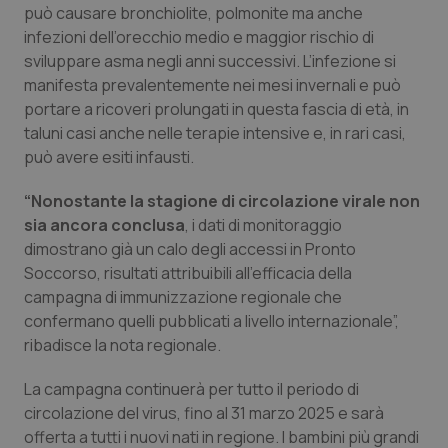
Valle D’Aosta
Oncodermatologia
può causare bronchiolite, polmonite ma anche
infezioni dell’orecchio medio e maggior rischio di
Veneto
Oncoematologia
sviluppare asma negli anni successivi. L’infezione si
manifesta prevalentemente nei mesi invernali e può
Oncologia & Nutrizione
portare a ricoveri prolungati in questa fascia di età, in
taluni casi anche nelle terapie intensive e, in rari casi,
può avere esiti infausti.
Psoriasi & pelle
“Nonostante la stagione di circolazione virale non
Quotidiano Cardiologia
sia ancora conclusa
, i dati di monitoraggio
dimostrano già un calo degli accessi in Pronto
Quotidiano Chirurgia
Soccorso, risultati attribuibili all’efficacia della
campagna di immunizzazione regionale che
Quotidiano Oncologia
confermano quelli pubblicati a livello internazionale”,
ribadisce la nota regionale.
Quotidiano Pediatria
La campagna continuerà per tutto il periodo di
circolazione del virus, fino al 31 marzo 2025 e sarà
Rene & patologie urogenitali
offerta a tutti i nuovi nati in regione. I bambini più grandi