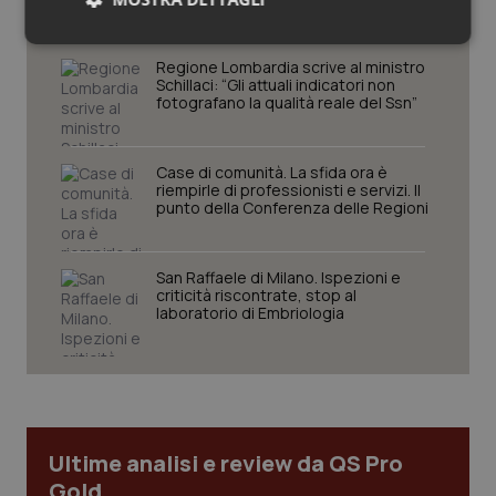
Necessari
Statistici
Marketing
Regione Lombardia scrive al ministro
Schillaci: “Gli attuali indicatori non
fotografano la qualità reale del Ssn”
Case di comunità. La sfida ora è
riempirle di professionisti e servizi. Il
Necessari
Statistici
Marketing
punto della Conferenza delle Regioni
I cookie necessari contribuiscono a rendere fruibile il
sito web abilitandone funzionalità di base quali la
San Raffaele di Milano. Ispezioni e
navigazione sulle pagine e l'accesso alle aree
criticità riscontrate, stop al
protette del sito. Il sito web non è in grado di
laboratorio di Embriologia
funzionare correttamente senza questi cookie.
Nome
Fornitore
/
Dominio
Scaden
VISITOR_PRIVACY_METADATA
5 mesi
YouTube
settim
.youtube.com
Ultime analisi e review da QS Pro
Gold