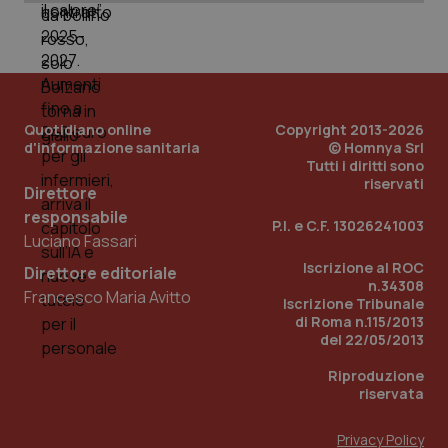
Quotidiano online
Copyright 2013-2026
d'informazione sanitaria
© Homnya Srl
Tutti i diritti sono
riservati
Direttore
responsabile
_ga_KM60CM4NPH
.quotidianosanita.it
1 anno
P.I. e C.F. 13026241003
mes
Luciano Fassari
Iscrizione al ROC
Direttore editoriale
n.34308
Francesco Maria Avitto
Iscrizione Tribunale
di Roma n.115/2013
del 22/05/2013
Riproduzione
riservata
Fornitore
/
Nome
Scadenza
Descrizion
Dominio
Privacy Policy
Nome
Fornitore
/
Dominio
Scadenza
Des