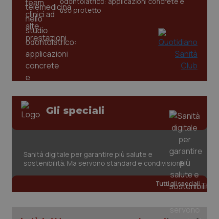
odontoiatrico: applicazioni concrete e
uso protetto
tracking-sites-ironfish-
www.quotidianosanita.it
4
tracking-enable
settim
2 gior
tracking-sites-ironfish-
www.quotidianosanita.it
4
session-id
settim
2 gior
Gli speciali
_ga
1 anno
Google LLC
mes
.quotidianosanita.it
Sanità digitale per garantire più salute e
sostenibilità. Ma servono standard e condivisione
Tutti gli speciali