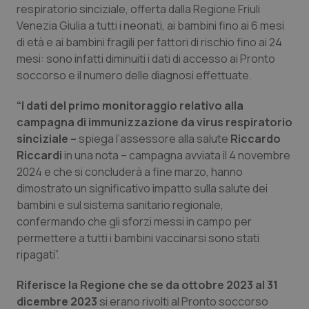
respiratorio sinciziale, offerta dalla Regione Friuli
Calabria
Asma & BPCO
Venezia Giulia a tutti i neonati, ai bambini fino ai 6 mesi
di età e ai bambini fragili per fattori di rischio fino ai 24
Campania
Car-T
mesi: sono infatti diminuiti i dati di accesso ai Pronto
soccorso e il numero delle diagnosi effettuate.
Emilia-Romagna
Colesterolo & coronaropatie
“I dati del primo monitoraggio relativo alla
Friuli Venezia Giulia
Dermatite Atopica
campagna di immunizzazione da virus respiratorio
sinciziale –
spiega l’assessore alla salute
Riccardo
Lazio
Diabete & glucometri
Riccardi
in una nota – campagna avviata il 4 novembre
2024 e che si concluderà a fine marzo, hanno
dimostrato un significativo impatto sulla salute dei
Liguria
Disturbi dell’umore
bambini e sul sistema sanitario regionale,
confermando che gli sforzi messi in campo per
Lombardia
Dolore
permettere a tutti i bambini vaccinarsi sono stati
ripagati”.
Marche
Donna & Salute
Riferisce la Regione che se da ottobre 2023 al 31
Molise
Epatiti
dicembre 2023
si erano rivolti al Pronto soccorso