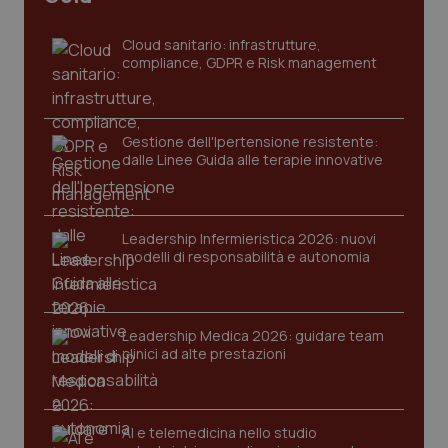
Cloud sanitario: infrastrutture,
compliance, GDPR e Risk management
Gestione dell'Ipertensione resistente:
dalle Linee Guida alle terapie innovative
CookieScriptConsent
5 mesi
CookieScript
settim
www.quotidianosanita.it
Leadership Infermieristica 2026: nuovi
modelli di responsabilità e autonomia
Leadership Medica 2026: guidare team
clinici ad alte prestazioni
AI e telemedicina nello studio