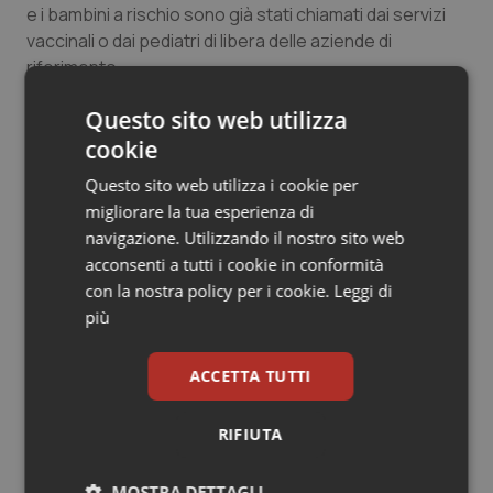
e i bambini a rischio sono già stati chiamati dai servizi
Salute orale & impianti
vaccinali o dai pediatri di libera delle aziende di
riferimento.
Sangue & coagulazione
Questo sito web utilizza
Tiroide
05 Febbraio 2025
cookie
© Riproduzione riservata
Questo sito web utilizza i cookie per
Tumore al seno
migliorare la tua esperienza di
navigazione. Utilizzando il nostro sito web
Tumore ovarico
acconsenti a tutti i cookie in conformità
con la nostra policy per i cookie.
Leggi di
Tumori del Polmone & Testa Collo
più
Potrebbe interessarti in
Tumori gastrointestinali
ACCETTA TUTTI
Friuli Venezia Giulia
Ulcera & Reflusso
RIFIUTA
Settimana della Scienza dello
Spallanzani: capire la ricerca per
Vaccini
comprendere il presente
MOSTRA DETTAGLI