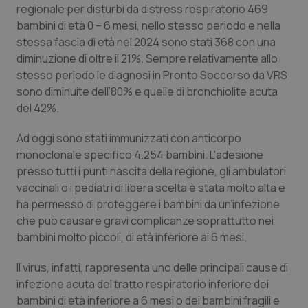
regionale per disturbi da distress respiratorio 469
Piemonte
HIV
bambini di età 0 – 6 mesi, nello stesso periodo e nella
stessa fascia di età nel 2024 sono stati 368 con una
diminuzione di oltre il 21%. Sempre relativamente allo
Provincia Autonoma di Bolzano
Infezioni & Febbre
stesso periodo le diagnosi in Pronto Soccorso da VRS
sono diminuite dell’80% e quelle di bronchiolite acuta
Provincia Autonoma di Trento
Ipertensione & Scompenso
del 42%.
Puglia
Malattie rare
Ad oggi sono stati immunizzati con anticorpo
monoclonale specifico 4.254 bambini. L’adesione
Sardegna
Malattia di Crohn & Rettocolite Ulcerosa
presso tutti i punti nascita della regione, gli ambulatori
vaccinali o i pediatri di libera scelta è stata molto alta e
Sicilia
Neuroscienze & patologie neurodegenerative
ha permesso di proteggere i bambini da un’infezione
che può causare gravi complicanze soprattutto nei
bambini molto piccoli, di età inferiore ai 6 mesi.
Toscana
Obesità
Il virus, infatti, rappresenta uno delle principali cause di
Umbria
Oftalmologia
infezione acuta del tratto respiratorio inferiore dei
bambini di età inferiore a 6 mesi o dei bambini fragili e