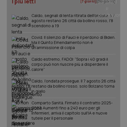
I più letti
[7 giorni]
[30 giorni]
Caldo, segnali di lenta ritirata dell'ondata: il 7
agosto restano 26 città da bollino rosso, l'8
scendono a 19
Covid. Il silenzio di Fauci e il perdono di Biden.
Ma il Quinto Emendamento non è
un’ammissione di colpa
Caldo estremo, FADOI: “Sopra i 40 gradi il
corpo può non riuscire più a disperdere il
calore”
Caldo, l’ondata prosegue. Il 7 agosto 26 città
restano da bollino rosso, solo Bolzano torna
PHPSESSID
Sessio
PHP.net
in giallo
www.quotidianosanita.it
Comparto Sanità. Firmato il contratto 2025-
2027. Aumenti fino a 240 euro per gli
infermieri, arriva il capitolo sull'IA e nuove
tutele per il personale