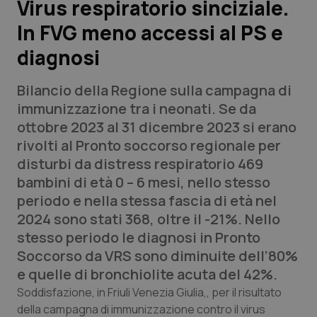
Virus respiratorio sinciziale.
In FVG meno accessi al PS e
Scienza e Farmaci
diagnosi
Studi e Analisi
Bilancio della Regione sulla campagna di
Lettere al direttore
immunizzazione tra i neonati. Se da
ottobre 2023 al 31 dicembre 2023 si erano
Edizioni Regionali
rivolti al Pronto soccorso regionale per
disturbi da distress respiratorio 469
QS Pro
bambini di età 0 – 6 mesi, nello stesso
periodo e nella stessa fascia di età nel
Professionisti Sanitari.AI
2024 sono stati 368, oltre il -21%. Nello
stesso periodo le diagnosi in Pronto
Abruzzo
QS Pro Gold
Soccorso da VRS sono diminuite dell’80%
e quelle di bronchiolite acuta del 42%.
QS Club
Newsletter
Basilicata
Artrite & artrosi
Soddisfazione, in Friuli Venezia Giulia,, per il risultato
della campagna di immunizzazione contro il virus