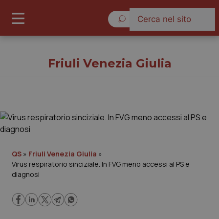
Domenica 9 Agosto 2026
Friuli Venezia Giulia
Friuli Venezia Giulia
Cronache
QS
»
Friuli Venezia Giulia
»
Virus respiratorio sinciziale. In FVG meno accessi al PS e
Governo e Parlamento
diagnosi
Regioni e Asl
Lavoro e Professioni