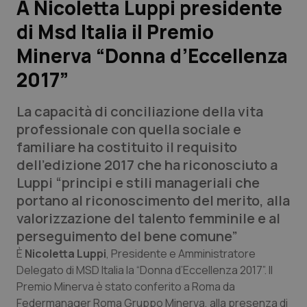
A Nicoletta Luppi presidente
di Msd Italia il Premio
Scienza e Farmaci
Minerva “Donna d’Eccellenza
Studi e Analisi
2017”
Lettere al direttore
La capacità di conciliazione della vita
professionale con quella sociale e
Edizioni Regionali
familiare ha costituito il requisito
dell'edizione 2017 che ha riconosciuto a
QS Pro
Luppi “principi e stili manageriali che
portano al riconoscimento del merito, alla
Professionisti Sanitari.AI
valorizzazione del talento femminile e al
perseguimento del bene comune”
Abruzzo
QS Pro Gold
È
Nicoletta Luppi
, Presidente e Amministratore
Delegato di MSD Italia la “Donna d’Eccellenza 2017”. Il
QS Club
Newsletter
Basilicata
Artrite & artrosi
Premio Minerva è stato conferito a Roma da
Federmanager Roma Gruppo Minerva, alla presenza di