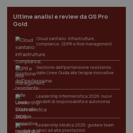
I cookie necessari contribuiscono a rendere fruibile il
sito web abilitandone funzionalità di base quali la
Ultime analisi e review da QS Pro
navigazione sulle pagine e l'accesso alle aree
Gold
protette del sito. Il sito web non è in grado di
funzionare correttamente senza questi cookie.
Nome
Fornitore
/
Dominio
Scaden
Cloud sanitario: infrastrutture,
compliance, GDPR e Risk management
VISITOR_PRIVACY_METADATA
5 mesi
YouTube
settim
.youtube.com
Gestione dell'Ipertensione resistente:
dalle Linee Guida alle terapie innovative
Leadership Infermieristica 2026: nuovi
modelli di responsabilità e autonomia
Leadership Medica 2026: guidare team
clinici ad alte prestazioni