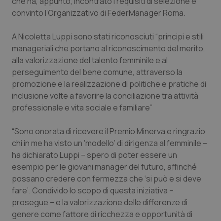
che ha, appunto, incontrato i requisiti di selezione e
convinto l’Organizzativo di FederManager Roma.
Piemonte
HIV
A Nicoletta Luppi sono stati riconosciuti “principi e stili
Provincia Autonoma di Bolzano
Infezioni & Febbre
manageriali che portano al riconoscimento del merito,
alla valorizzazione del talento femminile e al
Provincia Autonoma di Trento
Ipertensione & Scompenso
perseguimento del bene comune, attraverso la
promozione e la realizzazione di politiche e pratiche di
Puglia
Malattie rare
inclusione volte a favorire la conciliazione tra attività
professionale e vita sociale e familiare”
Sardegna
Malattia di Crohn & Rettocolite Ulcerosa
“Sono onorata di ricevere il Premio Minerva e ringrazio
chi in me ha visto un ‘modello’ di dirigenza al femminile –
Sicilia
Neuroscienze & patologie neurodegenerative
ha dichiarato Luppi – spero di poter essere un
esempio per le giovani manager del futuro, affinché
Toscana
Obesità
possano credere con fermezza che ‘si può e si deve
fare’. Condivido lo scopo di questa iniziativa –
Umbria
Oftalmologia
prosegue – e la valorizzazione delle differenze di
genere come fattore di ricchezza e opportunità di