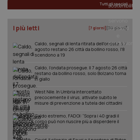
Tutti gli speciali
_ga
1 anno
Google LLC
mes
.quotidianosanita.it
I più letti
[7 giorni]
[30 giorni]
Caldo, segnali di lenta ritirata dell'ondata: il 7
agosto restano 26 città da bollino rosso, l'8
scendono a 19
Caldo, l’ondata prosegue. Il 7 agosto 26 città
restano da bollino rosso, solo Bolzano torna
in giallo
West Nile. In Umbria intercettato
precocemente il virus, attivate subito le
misure di prevenzione a tutela dei cittadini
Caldo estremo, FADOI: “Sopra i 40 gradi il
corpo può non riuscire più a disperdere il
calore”
Covid. Il silenzio di Fauci e il perdono di Biden.