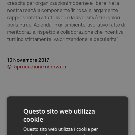
Valle D’Aosta
Oncodermatologia
crescita per organizzazioni moderne e libere. Nella
nostra realtà la componente ‘in rosa’ è largamente
Veneto
Oncoematologia
rappresentata a tutti i livelli e la diversity è tra i valori
portanti dell’Azienda, in un ambiente lavorativo fatto di
meritocrazia, rispetto e collaborazione che incentiva
Oncologia & Nutrizione
tutti indistintamente, valorizzandone le peculiarità”.
Psoriasi & pelle
10 Novembre 2017
Quotidiano Cardiologia
© Riproduzione riservata
Quotidiano Chirurgia
Quotidiano Oncologia
Quotidiano Pediatria
Questo sito web utilizza
Potrebbe interessarti in
cookie
Scienza e Farmaci
Rene & patologie urogenitali
Questo sito web utilizza i cookie per