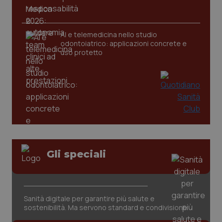
CookieScriptConsent
5 mesi
CookieScript
settim
www.quotidianosanita.it
AI e telemedicina nello studio
odontoiatrico: applicazioni concrete e
uso protetto
tracking-sites-ironfish-
www.quotidianosanita.it
4
tracking-enable
settim
Gli speciali
2 gior
tracking-sites-ironfish-
www.quotidianosanita.it
4
Sanità digitale per garantire più salute e
session-id
settim
sostenibilità. Ma servono standard e condivisione
2 gior