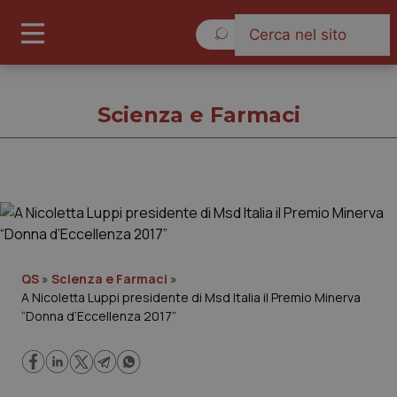
Lunedì 10 Agosto 2026
Scienza e Farmaci
Scienza e Farmaci
Cronache
QS
»
Scienza e Farmaci
»
A Nicoletta Luppi presidente di Msd Italia il Premio Minerva
Governo e Parlamento
“Donna d’Eccellenza 2017”
Regioni e Asl
Lavoro e Professioni