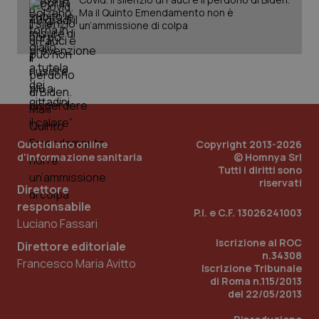
Ma il Quinto Emendamento non è
un’ammissione di colpa
PHPSESSID
Sessio
PHP.net
www.quotidianosanita.it
Quotidiano online
Copyright 2013-2026
d'informazione sanitaria
© Homnya Srl
Tutti i diritti sono
riservati
Direttore
responsabile
P.I. e C.F. 13026241003
Luciano Fassari
Iscrizione al ROC
Direttore editoriale
n.34308
Francesco Maria Avitto
Iscrizione Tribunale
di Roma n.115/2013
del 22/05/2013