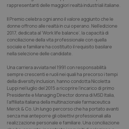
Calabria
Asma & BPCO
rappresentanti delle maggiori realtà industriali italiane.
Il Premio celebra ogni anno il valore aggiunto che le
Campania
Car-T
donne offrono alle realtà in cui operano. Nell’edizione
2017, dedicata al ‘Work life balance’, la capacità di
Emilia-Romagna
Colesterolo & coronaropatie
conciliazione della vita professionale con quella
sociale e familiare ha costituito il requisito basilare
Friuli Venezia Giulia
Dermatite Atopica
nella selezione delle candidate.
Lazio
Diabete & glucometri
Una carriera avviata nel 1991 con responsabilità
sempre crescenti e ruoli nei quali ha precorso i tempi
Liguria
Disturbi dell’umore
della diversity inclusion, hanno condotta Nicoletta
Luppi nel luglio del 2015 a ricoprire l’incarico di primo
Lombardia
Dolore
Presidente e Managing Director donna di MSD Italia,
l’affiliata italiana della multinazionale farmaceutica
Merck & Co. Un lungo percorso che ha portato avanti
Marche
Donna & Salute
senza mai anteporre gli obiettivi professionali alla
realizzazione personale e familiare. Una conciliazione
Molise
Epatiti