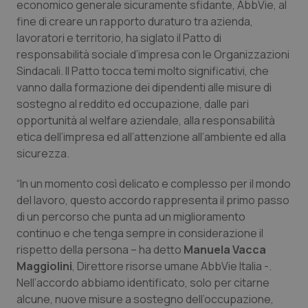
economico generale sicuramente sfidante, AbbVie, al
Calabria
Asma & BPCO
fine di creare un rapporto duraturo tra azienda,
lavoratori e territorio, ha siglato il Patto di
Campania
Car-T
responsabilità sociale d’impresa con le Organizzazioni
Sindacali. Il Patto tocca temi molto significativi, che
Emilia-Romagna
Colesterolo & coronaropatie
vanno dalla formazione dei dipendenti alle misure di
sostegno al reddito ed occupazione, dalle pari
Friuli Venezia Giulia
Dermatite Atopica
opportunità al welfare aziendale, alla responsabilità
etica dell’impresa ed all’attenzione all’ambiente ed alla
Lazio
Diabete & glucometri
sicurezza.
“In un momento così delicato e complesso per il mondo
Liguria
Disturbi dell’umore
del lavoro, questo accordo rappresenta il primo passo
di un percorso che punta ad un miglioramento
Lombardia
Dolore
continuo e che tenga sempre in considerazione il
rispetto della persona – ha detto
Manuela Vacca
Marche
Donna & Salute
Maggiolini
, Direttore risorse umane AbbVie Italia -.
Nell’accordo abbiamo identificato, solo per citarne
Molise
Epatiti
alcune, nuove misure a sostegno dell’occupazione,