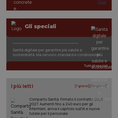
Gli speciali
tracking-sites-ironfish-
www.quotidianosanita.it
4
Sanità digitale per garantire più salute e
tracking-enable
settim
sostenibilità. Ma servono standard e condivisione
2 gior
Tutti gli speciali
tracking-sites-ironfish-
www.quotidianosanita.it
4
session-id
settim
I più letti
2 gior
[7 giorni]
[30 giorni]
Comparto Sanità. Firmato il contratto 2025-
2027. Aumenti fino a 240 euro per gli
_ga
1 anno
Google LLC
infermieri, arriva il capitolo sull'IA e nuove
mes
.quotidianosanita.it
tutele per il personale