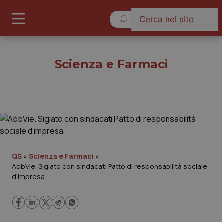
Giovedì 6 Agosto 2026
Scienza e Farmaci
Scienza e Farmaci
Cronache
QS
»
Scienza e Farmaci
»
AbbVie. Siglato con sindacati Patto di responsabilità sociale
Governo e Parlamento
d’impresa
Regioni e Asl
Lavoro e Professioni