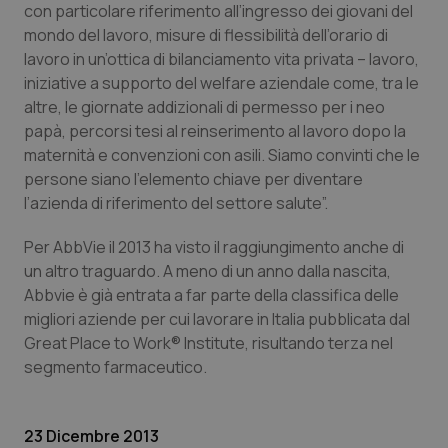
con particolare riferimento all’ingresso dei giovani del
Piemonte
HIV
mondo del lavoro, misure di flessibilità dell’orario di
lavoro in un’ottica di bilanciamento vita privata – lavoro,
iniziative a supporto del welfare aziendale come, tra le
Provincia Autonoma di Bolzano
Infezioni & Febbre
altre, le giornate addizionali di permesso per i neo
papà, percorsi tesi al reinserimento al lavoro dopo la
Provincia Autonoma di Trento
Ipertensione & Scompenso
maternità e convenzioni con asili. Siamo convinti che le
persone siano l’elemento chiave per diventare
Puglia
Malattie rare
l’azienda di riferimento del settore salute”.
Sardegna
Malattia di Crohn & Rettocolite Ulcerosa
Per AbbVie il 2013 ha visto il raggiungimento anche di
un altro traguardo. A meno di un anno dalla nascita,
Sicilia
Neuroscienze & patologie neurodegenerative
Abbvie è già entrata a far parte della classifica delle
migliori aziende per cui lavorare in Italia pubblicata dal
Great Place to Work® Institute, risultando terza nel
Toscana
Obesità
segmento farmaceutico.
Umbria
Oftalmologia
23 Dicembre 2013