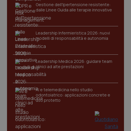
Gestione dell'Ipertensione resistente:
Nome
Fornitore
/
Dominio
Scaden
dalle Linee Guida alle terapie innovative
VISITOR_PRIVACY_METADATA
5 mesi
YouTube
settim
.youtube.com
Leadership Infermieristica 2026: nuovi
modelli di responsabilità e autonomia
Leadership Medica 2026: guidare team
clinici ad alte prestazioni
AI e telemedicina nello studio
odontoiatrico: applicazioni concrete e
uso protetto
CookieScriptConsent
5 mesi
CookieScript
settim
www.quotidianosanita.it