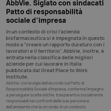
AbbVie. Siglato con sindacati
Patto di responsabilità
Scienza e Farmaci
sociale d’impresa
Studi e Analisi
In un contesto di crisi l’azienda
Lettere al direttore
biofarmaceutica si è impegnata in questo
modo a “creare un rapporto duraturo con i
Edizioni Regionali
lavoratori e il territorio”. AbbVie, inoltre, è
entrata nella classifica delle migliori
QS Pro
aziende per cui lavorare in Italia
pubblicata dal Great Place to Work
Professionisti Sanitari.AI
Institute.
AbbVie, con la sigla dell’accordo sul Patto di
Abruzzo
QS Pro Gold
Responsabilità Sociale d’Impresa, conferma l’impegno
a perseguire scelte etiche, trasparenti e socialmente
QS Club
Newsletter
responsabili nei confronti delle sue persone e
Basilicata
Artrite & artrosi
dell’ambiente che la circonda. In un contesto