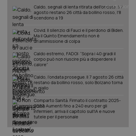
tracking-sites-ironfish-
www.quotidianosanita.it
4
tracking-enable
settim
Caldo, segnali di lenta ritirata dell'ondata: il 7
2 gior
agosto restano 26 città da bollino rosso, l'8
scendono a 19
Covid. Il silenzio di Fauci e il perdono di Biden.
Ma il Quinto Emendamento non è
tracking-sites-ironfish-
www.quotidianosanita.it
4
session-id
settim
un’ammissione di colpa
2 gior
Caldo estremo, FADOI: “Sopra i 40 gradi il
corpo può non riuscire più a disperdere il
calore”
_ga
1 anno
Google LLC
mes
.quotidianosanita.it
Caldo, l’ondata prosegue. Il 7 agosto 26 città
restano da bollino rosso, solo Bolzano torna
in giallo
Comparto Sanità. Firmato il contratto 2025-
2027. Aumenti fino a 240 euro per gli
infermieri, arriva il capitolo sull'IA e nuove
tutele per il personale