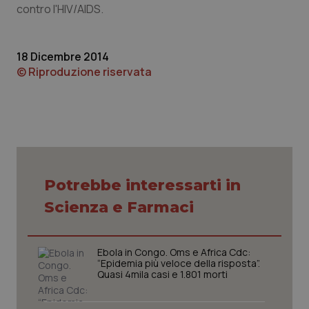
contro l'HIV/AIDS.
Piemonte
HIV
18 Dicembre 2014
Provincia Autonoma di Bolzano
Infezioni & Febbre
© Riproduzione riservata
Provincia Autonoma di Trento
Ipertensione & Scompenso
Puglia
Malattie rare
Sardegna
Malattia di Crohn & Rettocolite Ulcerosa
Potrebbe interessarti in
Sicilia
Neuroscienze & patologie neurodegenerative
Scienza e Farmaci
Toscana
Obesità
Ebola in Congo. Oms e Africa Cdc:
“Epidemia più veloce della risposta”.
Umbria
Oftalmologia
Quasi 4mila casi e 1.801 morti