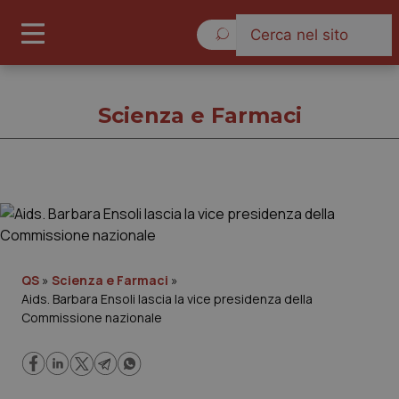
Lunedì 10 Agosto 2026
Scienza e Farmaci
Scienza e Farmaci
Cronache
QS
»
Scienza e Farmaci
»
Aids. Barbara Ensoli lascia la vice presidenza della
Governo e Parlamento
Commissione nazionale
Regioni e Asl
Lavoro e Professioni