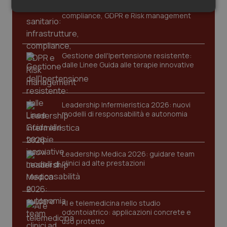
Cloud sanitario: infrastrutture,
Salute orale & impianti
Necessari
Statistici
Marketing
compliance, GDPR e Risk management
Sangue & coagulazione
Gestione dell'Ipertensione resistente:
Tiroide
dalle Linee Guida alle terapie innovative
Necessari
Statistici
Marketing
Tumore al seno
I cookie necessari contribuiscono a rendere fruibile il
Leadership Infermieristica 2026: nuovi
sito web abilitandone funzionalità di base quali la
modelli di responsabilità e autonomia
Tumore ovarico
navigazione sulle pagine e l'accesso alle aree
protette del sito. Il sito web non è in grado di
funzionare correttamente senza questi cookie.
Tumori del Polmone & Testa Collo
Nome
Fornitore
/
Dominio
Scaden
Leadership Medica 2026: guidare team
clinici ad alte prestazioni
VISITOR_PRIVACY_METADATA
5 mesi
YouTube
Tumori gastrointestinali
settim
.youtube.com
Ulcera & Reflusso
AI e telemedicina nello studio
odontoiatrico: applicazioni concrete e
Vaccini
uso protetto