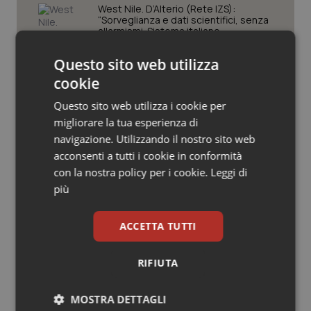
Valle D’Aosta
Oncodermatologia
West Nile. D’Alterio (Rete IZS):
“Sorveglianza e dati scientifici, senza
allarmismi. Sistema italiano
Veneto
Oncoematologia
preparato”
Questo sito web utilizza
Oncologia & Nutrizione
La spesa farmaceutica sale a 39,3
cookie
miliardi (+6%). Prosegue il boom dei
farmaci per diabete e obesità e cala
Questo sito web utilizza i cookie per
uso antibiotici. Ecco il Rapporto
Psoriasi & pelle
OsMed 2025
migliorare la tua esperienza di
navigazione. Utilizzando il nostro sito web
Quotidiano Cardiologia
Aifa. Rivisto il Programma attività 2026
acconsenti a tutti i cookie in conformità
dopo le richieste delle Regioni. Dalla
con la nostra policy per i cookie.
Leggi di
revisione del prontuario alla
Quotidiano Chirurgia
governance, ecco le novità
più
Quotidiano Oncologia
ACCETTA TUTTI
Quotidiano Pediatria
RIFIUTA
Ultime analisi e review da QS Pro
Gold
Rene & patologie urogenitali
MOSTRA DETTAGLI