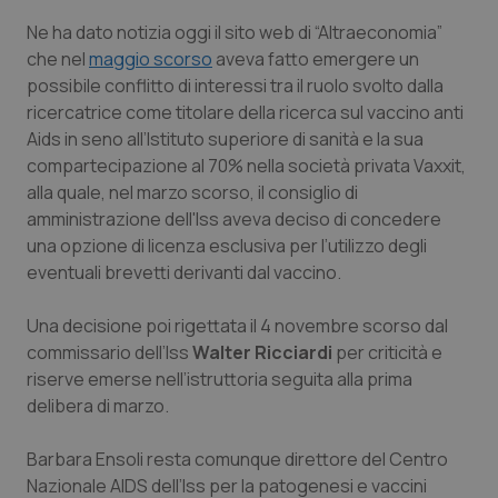
Calabria
Asma & BPCO
Ne ha dato notizia oggi il sito web di “Altraeconomia”
che nel
maggio scorso
aveva fatto emergere un
Campania
Car-T
possibile conflitto di interessi tra il ruolo svolto dalla
ricercatrice come titolare della ricerca sul vaccino anti
Emilia-Romagna
Colesterolo & coronaropatie
Aids in seno all’Istituto superiore di sanità e la sua
compartecipazione al 70% nella società privata Vaxxit,
Friuli Venezia Giulia
Dermatite Atopica
alla quale, nel marzo scorso, il consiglio di
amministrazione dell'Iss aveva deciso di concedere
una opzione di licenza esclusiva per l’utilizzo degli
Lazio
Diabete & glucometri
eventuali brevetti derivanti dal vaccino.
Liguria
Disturbi dell’umore
Una decisione poi rigettata il 4 novembre scorso dal
commissario dell’Iss
Walter Ricciardi
per criticità e
Lombardia
Dolore
riserve emerse nell’istruttoria seguita alla prima
delibera di marzo.
Marche
Donna & Salute
Barbara Ensoli resta comunque direttore del Centro
Molise
Epatiti
Nazionale AIDS dell’Iss per la patogenesi e vaccini