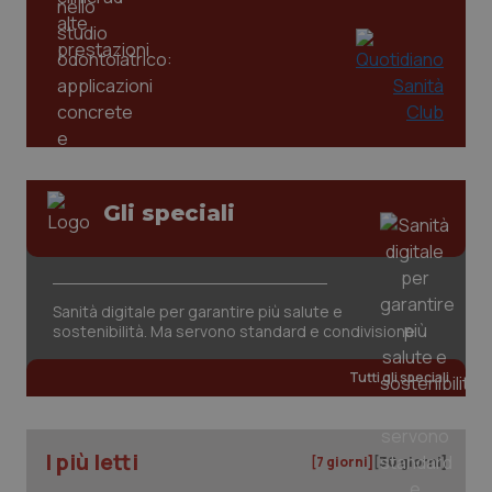
Gli speciali
CookieScriptConsent
5 mesi
CookieScript
settim
www.quotidianosanita.it
Sanità digitale per garantire più salute e
sostenibilità. Ma servono standard e condivisione
Tutti gli speciali
I più letti
[7 giorni]
[30 giorni]