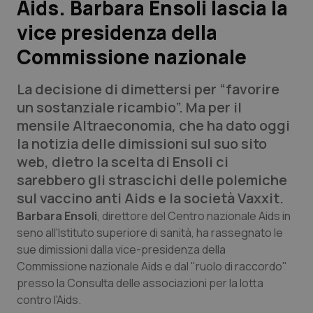
Aids. Barbara Ensoli lascia la
vice presidenza della
Scienza e Farmaci
Commissione nazionale
Studi e Analisi
La decisione di dimettersi per “favorire
Lettere al direttore
un sostanziale ricambio”. Ma per il
mensile
Altraeconomia
, che ha dato oggi
Edizioni Regionali
la notizia delle dimissioni sul suo sito
web, dietro la scelta di Ensoli ci
QS Pro
sarebbero gli strascichi delle polemiche
sul vaccino anti Aids e la società Vaxxit.
Professionisti Sanitari.AI
Barbara Ensoli
, direttore del Centro nazionale Aids in
seno all'Istituto superiore di sanità, ha rassegnato le
sue dimissioni dalla vice-presidenza della
Abruzzo
QS Pro Gold
Commissione nazionale Aids e dal "ruolo di raccordo"
QS Club
Newsletter
presso la Consulta delle associazioni per la lotta
Basilicata
Artrite & artrosi
contro l'Aids.