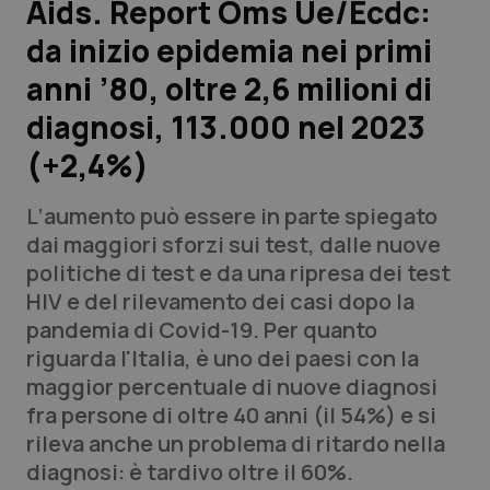
Aids. Report Oms Ue/Ecdc:
da inizio epidemia nei primi
Scienza e Farmaci
anni ’80, oltre 2,6 milioni di
Studi e Analisi
diagnosi, 113.000 nel 2023
(+2,4%)
Lettere al direttore
L‘aumento può essere in parte spiegato
Edizioni Regionali
dai maggiori sforzi sui test, dalle nuove
politiche di test e da una ripresa dei test
QS Pro
HIV e del rilevamento dei casi dopo la
pandemia di Covid-19. Per quanto
Professionisti Sanitari.AI
riguarda l'Italia, è uno dei paesi con la
maggior percentuale di nuove diagnosi
Abruzzo
QS Pro Gold
fra persone di oltre 40 anni (il 54%) e si
rileva anche un problema di ritardo nella
QS Club
Newsletter
Basilicata
Artrite & artrosi
diagnosi: è tardivo oltre il 60%.