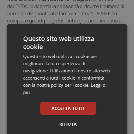
dell’ECDC, evidenzia la necessità di ridurre il numero di
persone diagnosticate tardivamente: “L’UE/SEE ha
compiuto grandi progressi nel migliorare l’accesso ai
test e nel ridurre il numero di persone che vivono
inconsapevolmente con l’HIV, ma abbiamo ancora
Questo sito web utilizza
molto lavoro da fare. Con oltre la metà delle diagnosi
cookie
ancora tardive, è fondamentale che ci concentriamo
Questo sito web utilizza i cookie per
sul coinvolgimento delle popolazioni chiave e di coloro
migliorare la tua esperienza di
che sono più vulnerabili per garantire che possano
navigazione. Utilizzando il nostro sito web
essere diagnosticati precocemente e accedere alla
acconsenti a tutti i cookie in conformità
prevenzione, al trattamento e alle cure di cui hanno
con la nostra policy per i cookie.
Leggi di
bisogno per vivere una vita lunga e appagante”.
più
La via più comune di trasmissione dell’HIV in Europa è la
trasmissione sessuale. Nelle parti orientali della
ACCETTA TUTTI
regione, la maggior parte della trasmissione è dovuta
al sesso eterosessuale. Nell’Occidente, nel Centro e
RIFIUTA
nell’UE, una quota significativa di trasmissione avviene