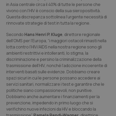
in Asia centrale circa il 40% di tutte le persone che
Salute orale & impianti
vivono con l’HIV è conscio della sua sieropositività.
Questa discrepanza sottolinea l’urgente necessità di
Sangue & coagulazione
rinnovate strategie di test in tutta la regione.
Tiroide
Secondo
Hans Henri P. Kluge
, direttore regionale
dell’OMS per l’Europa, “i maggiori ostacoli rimasti nella
Tumore al seno
lotta contro l’HIV/AIDS nella nostra regione sono gli
ambienti restrittivi e intolleranti, lo stigma, la
discriminazione e persino la criminalizzazione della
Tumore ovarico
trasmissione dell’HIV, nonché l’adozione incoerente di
interventi basati sulle evidenze. Dobbiamo creare
Tumori del Polmone & Testa Collo
spazi sicuri in cui le persone possano accedere ai
servizi sanitari, normalizzare i test e garantire che le
Tumori gastrointestinali
politiche siano compassionevoli, non punitive.
Dobbiamo anche aumentare i finanziamenti per la
Ulcera & Reflusso
prevenzione, impedendo in primo luogo che si
verifichino nuove infezioni da HIV e bloccando la
Vaccini
trasmissione”.
Pamela Rendi-Wagner
, direttrice