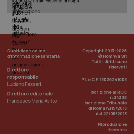
un’ammissione di colpa
Dominio
Nome
Fornitore
/
Dominio
Scadenza
Des
_ga_0VMQEQKQ1N
.quotidianosanita.it
1 anno 1
Questo
mese
cookie
VISITOR_INFO1_LIVE
5 mesi 4
Que
Google LLC
viene
settimane
imp
.youtube.com
utilizzato
You
da Google
ten
Analytics
pre
per
del
mantener
vid
lo stato
inco
della
può
Quotidiano online
Copyright 2013-2026
sessione.
det
d'informazione sanitaria
© Homnya Srl
vis
web
Tutti i diritti sono
uti
riservati
nuo
Direttore
ver
responsabile
dell
P.I. e C.F. 13026241003
You
Luciano Fassari
__Secure-YNID
.youtube.com
5 mesi 4
Que
Iscrizione al ROC
Direttore editoriale
settimane
imp
n.34308
You
Francesco Maria Avitto
Iscrizione Tribunale
ten
pre
di Roma n.115/2013
del
del 22/05/2013
vid
inco
può
Riproduzione
det
riservata
vis