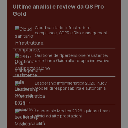
Ultime analisi e review da QS Pro
Gold
tracking-sites-ironfish-
www.quotidianosanita.it
4
tracking-enable
settim
2 gior
Cloud sanitario: infrastrutture,
compliance, GDPR e Risk management
tracking-sites-ironfish-
www.quotidianosanita.it
4
session-id
settim
2 gior
Gestione dell'Ipertensione resistente:
dalle Linee Guida alle terapie innovative
_ga
1 anno
Google LLC
mes
.quotidianosanita.it
Leadership Infermieristica 2026: nuovi
modelli di responsabilità e autonomia
Leadership Medica 2026: guidare team
clinici ad alte prestazioni