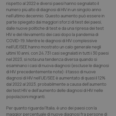
rispetto al 2022 e diversi paesi hanno segnalato il
Piemonte
HIV
numero più alto di diagnosi di HIV in un singolo anno
nell’ultimo decennio. Questo aumento può essere in
parte spiegato dai maggiori sforzi di test dei paesi,
Provincia Autonoma di Bolzano
Infezioni & Febbre
dalle nuove politiche di test e da una ripresa dei test
HIV e del rilevamento dei casi dopo la pandemia di
Provincia Autonoma di Trento
Ipertensione & Scompenso
COVID-19. Mentre le diagnosi di HIV complessive
nell’UE/SEE hanno mostrato un calo generale negli
Puglia
Malattie rare
ultimi 10 anni, con 24.731 casi segnalati in tutti i 30 paesi
nel 2023, si nota una tendenza diversa quando si
Sardegna
Malattia di Crohn & Rettocolite Ulcerosa
esaminano i casi di nuova diagnosi (escluse le diagnosi
di HIV precedentemente note): il tasso di nuove
Sicilia
Neuroscienze & patologie neurodegenerative
diagnosi di HIV nell’UE/SEE è aumentato di quasi il 12%
dal 2022 al 2023, probabilmente a causa dell’aumento
Toscana
Obesità
dei test HIV e dell’aumento delle diagnosi di HIV nelle
popolazioni migranti.
Umbria
Oftalmologia
Per quanto riguarda l’Italia, è uno dei paesi con la
maggior percentuale di nuove diagnosi fra persone di