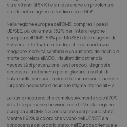
Valle D’Aosta
Oncodermatologia
oltre 40 anni (il 54%) e si rileva anche un problema di
ritardo nella diagnosi: è tardivo oltre il 60%.
Veneto
Oncoematologia
Nella regione europea dell’OMS, compresi i paesi
Oncologia & Nutrizione
UE/SEE, più della metà (52% per l’intera regione
europea dell’OMS, 53% per UE/SEE) delle diagnosi di
HIV viene effettuata in ritardo, il che comporta una
Psoriasi & pelle
maggiore morbilità sanitaria e un aumento del rischio di
morte correlata all’AIDS. I risultati dimostrano la
Quotidiano Cardiologia
necessità di prevenzione, test precoci, diagnosi e
accesso al trattamento per migliorare i risultati di
Quotidiano Chirurgia
salute delle persone e ridurre la trasmissione, nonché
l’urgente necessità di ridurre lo stigma intorno all’HIV.
Quotidiano Oncologia
Le stime mostrano che complessivamente solo il 70%
Quotidiano Pediatria
di tutte le persone che vivono con l’HIV nella regione
europea dell’OMS è a conoscenza del proprio stato.
Mentre il 92% di coloro che vivono nell’UE/SEE è a
Rene & patologie urogenitali
conoscenza del proprio stato, nell’Europa orientale e