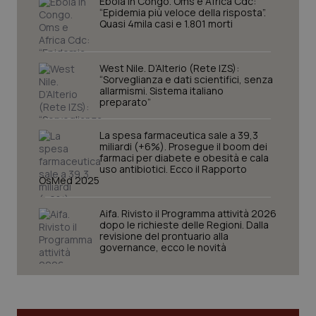
Ebola in Congo. Oms e Africa Cdc:
“Epidemia più veloce della risposta”.
Quasi 4mila casi e 1.801 morti
West Nile. D’Alterio (Rete IZS):
“Sorveglianza e dati scientifici, senza
allarmismi. Sistema italiano
preparato”
La spesa farmaceutica sale a 39,3
miliardi (+6%). Prosegue il boom dei
farmaci per diabete e obesità e cala
CookieScriptConsent
5 mesi
uso antibiotici. Ecco il Rapporto
CookieScript
settim
www.quotidianosanita.it
OsMed 2025
Aifa. Rivisto il Programma attività 2026
dopo le richieste delle Regioni. Dalla
revisione del prontuario alla
governance, ecco le novità