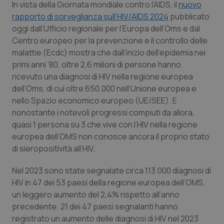
In vista della Giornata mondiale contro l’AIDS, il
nuovo
Calabria
Asma & BPCO
rapporto di sorveglianza sull’HIV/AIDS 2024
pubblicato
oggi dall’Ufficio regionale per l’Europa dell’Oms e dal
Campania
Car-T
Centro europeo per la prevenzione e il controllo delle
malattie (Ecdc) mostra che dall’inizio dell’epidemia nei
Emilia-Romagna
Colesterolo & coronaropatie
primi anni ’80, oltre 2,6 milioni di persone hanno
ricevuto una diagnosi di HIV nella regione europea
Friuli Venezia Giulia
Dermatite Atopica
dell’Oms, di cui oltre 650.000 nell’Unione europea e
nello Spazio economico europeo (UE/SEE). E
Lazio
Diabete & glucometri
nonostante i notevoli progressi compiuti da allora,
quasi 1 persona su 3 che vive con l’HIV nella regione
europea dell’OMS non conosce ancora il proprio stato
Liguria
Disturbi dell’umore
di sieropositività all’HIV.
Lombardia
Dolore
Nel 2023 sono state segnalate circa 113.000 diagnosi di
HIV in 47 dei 53 paesi della regione europea dell’OMS,
Marche
Donna & Salute
un leggero aumento del 2,4% rispetto all’anno
precedente: 21 dei 47 paesi segnalanti hanno
Molise
Epatiti
registrato un aumento delle diagnosi di HIV nel 2023