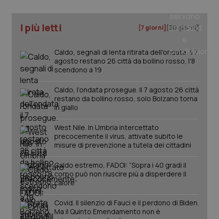
I più letti
[7 giorni]
[30 giorni]
Caldo, segnali di lenta ritirata dell'ondata: il 7
agosto restano 26 città da bollino rosso, l'8
scendono a 19
Caldo, l’ondata prosegue. Il 7 agosto 26 città
restano da bollino rosso, solo Bolzano torna
in giallo
_ga_KM60CM4NPH
.quotidianosanita.it
1 anno
mes
West Nile. In Umbria intercettato
precocemente il virus, attivate subito le
misure di prevenzione a tutela dei cittadini
Caldo estremo, FADOI: “Sopra i 40 gradi il
corpo può non riuscire più a disperdere il
calore”
Covid. Il silenzio di Fauci e il perdono di Biden.
Ma il Quinto Emendamento non è
Fornitore
/
Nome
Scadenza
Descrizion