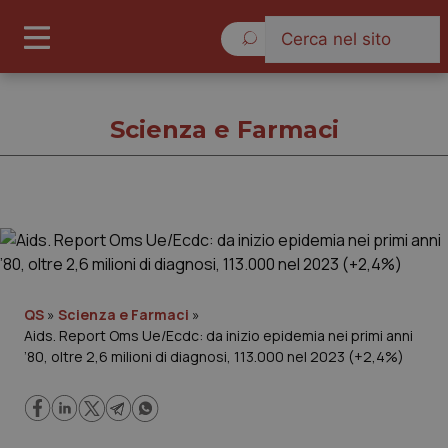
Lunedì 10 Agosto 2026
Scienza e Farmaci
Scienza e Farmaci
Cronache
QS
»
Scienza e Farmaci
»
Aids. Report Oms Ue/Ecdc: da inizio epidemia nei primi anni
Governo e Parlamento
’80, oltre 2,6 milioni di diagnosi, 113.000 nel 2023 (+2,4%)
Regioni e Asl
Lavoro e Professioni