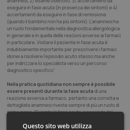
anamnesi, 2) esame obiettivo, 3) accertamenti da
eseguire in fase acuta (in presenza dei sintomi) e 4)
accertamenti da eseguire in fase di remissione
(quando il bambino non ha più sintomi). L’anamnesi ha
un ruolo fondamentale nella diagnostica allergologica
in generale e in quella delle reazioni avverse ai farmaci
in particolare. Visitare il paziente in fase acuta è
indubbiamente importante per prescrivere i farmaci
idonei a risolvere l’episodio acuto stesso ma anche
per indirizzare lo specialista verso un percorso
diagnostico specifico”.
Nella pratica quotidiana non sempre è possibile
essere presenti durante la fase acuta
di una
reazione avversa a farmaco, pertanto una corretta e
dettagliata anamnesi riveste sempre di più un ruolo di
primo piano. “Durante la fase acuta, a seconda del
quadro clinico presente, possono essere eseguiti
Questo sito web utilizza
esami di tipo generale fra i quali – ricorda Bernardini –