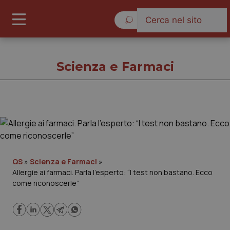
Giovedì 6 Agosto 2026
Scienza e Farmaci
Scienza e Farmaci
Cronache
QS
»
Scienza e Farmaci
»
Allergie ai farmaci. Parla l’esperto: “I test non bastano. Ecco
Governo e Parlamento
come riconoscerle”
Regioni e Asl
Lavoro e Professioni