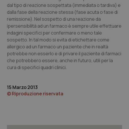
dal tipo di reazione sospettata (immediata o tardiva) e
dalla fase della reazione stessa (fase acuta o fase di
Necessari
Statistici
Marketing
remissione). Nel sospetto di una reazione da
ipersensibilità ad un farmaco è sempre utile effettuare
I cookie necessari contribuiscono a rendere fruibile il
indagini specifici per confermare o meno tale
sito web abilitandone funzionalità di base quali la
navigazione sulle pagine e l'accesso alle aree protette
sospetto. In tal modo si evita di etichettare come
del sito. Il sito web non è in grado di funzionare
allergico ad un farmaco un paziente che in realtà
correttamente senza questi cookie.
potrebbe non esserlo e di privare il paziente di farmaci
Nome
Fornitore
/
Dominio
Scaden
che potrebbero essere, anche in futuro, utili per la
VISITOR_PRIVACY_METADATA
5 mesi
YouTube
cura di specifici quadri clinici.
settim
.youtube.com
15 Marzo 2013
© Riproduzione riservata