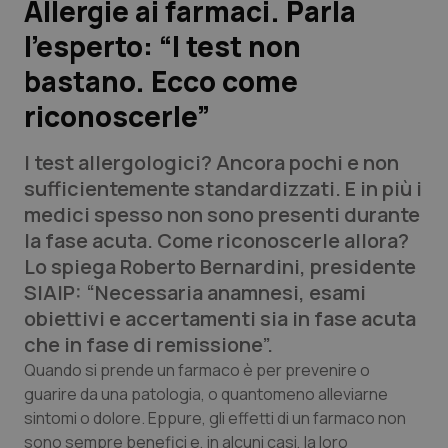
Allergie ai farmaci. Parla
l’esperto: “I test non
Scienza e Farmaci
bastano. Ecco come
Studi e Analisi
riconoscerle”
Lettere al direttore
I test allergologici? Ancora pochi e non
sufficientemente standardizzati. E in più i
Edizioni Regionali
medici spesso non sono presenti durante
la fase acuta. Come riconoscerle allora?
QS Pro
Lo spiega Roberto Bernardini, presidente
SIAIP: “Necessaria anamnesi, esami
Professionisti Sanitari.AI
obiettivi e accertamenti sia in fase acuta
che in fase di remissione”.
Abruzzo
QS Pro Gold
Quando si prende un farmaco è per prevenire o
guarire da una patologia, o quantomeno alleviarne
QS Club
Newsletter
Basilicata
Artrite & artrosi
sintomi o dolore. Eppure, gli effetti di un farmaco non
sono sempre benefici e, in alcuni casi, la loro