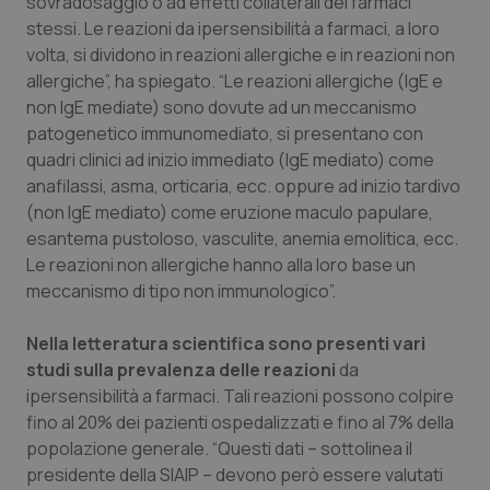
sovradosaggio o ad effetti collaterali dei farmaci
stessi. Le reazioni da ipersensibilità a farmaci, a loro
Piemonte
HIV
volta, si dividono in reazioni allergiche e in reazioni non
allergiche”, ha spiegato. “Le reazioni allergiche (IgE e
Provincia Autonoma di Bolzano
Infezioni & Febbre
non IgE mediate) sono dovute ad un meccanismo
patogenetico immunomediato, si presentano con
Provincia Autonoma di Trento
Ipertensione & Scompenso
quadri clinici ad inizio immediato (IgE mediato) come
anafilassi, asma, orticaria, ecc. oppure ad inizio tardivo
Puglia
Malattie rare
(non IgE mediato) come eruzione maculo papulare,
esantema pustoloso, vasculite, anemia emolitica, ecc.
Le reazioni non allergiche hanno alla loro base un
Sardegna
Malattia di Crohn & Rettocolite Ulcerosa
meccanismo di tipo non immunologico”.
Sicilia
Neuroscienze & patologie neurodegenerative
Nella letteratura scientifica sono presenti vari
studi sulla prevalenza delle reazioni
da
Toscana
Obesità
ipersensibilità a farmaci. Tali reazioni possono colpire
fino al 20% dei pazienti ospedalizzati e fino al 7% della
Umbria
Oftalmologia
popolazione generale. “Questi dati – sottolinea il
presidente della SIAIP – devono però essere valutati