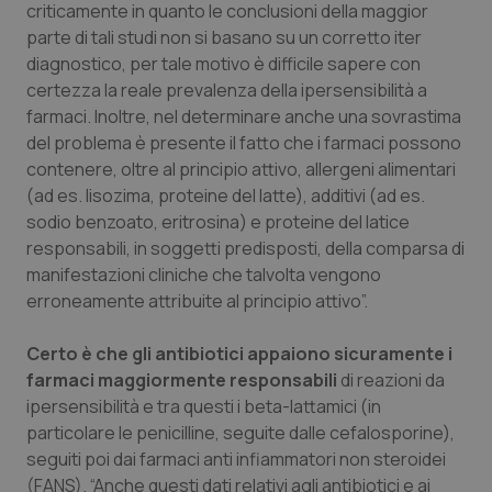
Valle D’Aosta
Oncodermatologia
criticamente in quanto le conclusioni della maggior
parte di tali studi non si basano su un corretto iter
Veneto
Oncoematologia
diagnostico, per tale motivo è difficile sapere con
certezza la reale prevalenza della ipersensibilità a
farmaci. Inoltre, nel determinare anche una sovrastima
Oncologia & Nutrizione
del problema è presente il fatto che i farmaci possono
contenere, oltre al principio attivo, allergeni alimentari
Psoriasi & pelle
(ad es. lisozima, proteine del latte), additivi (ad es.
sodio benzoato, eritrosina) e proteine del latice
Quotidiano Cardiologia
responsabili, in soggetti predisposti, della comparsa di
manifestazioni cliniche che talvolta vengono
Quotidiano Chirurgia
erroneamente attribuite al principio attivo”.
Quotidiano Oncologia
Certo è che gli antibiotici appaiono sicuramente i
farmaci maggiormente responsabili
di reazioni da
Quotidiano Pediatria
ipersensibilità e tra questi i beta-lattamici (in
particolare le penicilline, seguite dalle cefalosporine),
seguiti poi dai farmaci anti infiammatori non steroidei
Rene & patologie urogenitali
(FANS). “Anche questi dati relativi agli antibiotici e ai