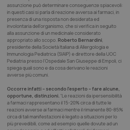
Calabria
Asma & BPCO
assunzione può determinare conseguenze spiacevoli:
in questi casi si parla di reazione avversa ai farmaci, in
presenza di una risposta non desiderata ed
Campania
Car-T
involontaria dell’organismo, che si verifica in seguito
alla assunzione di un medicinale considerato
Emilia-Romagna
Colesterolo & coronaropatie
appropriato allo scopo.
Roberto Bernardini
,
presidente della Società Italiana di Allergologia e
Friuli Venezia Giulia
Dermatite Atopica
Immunologia Pediatrica (SIAIP) e direttore della UOC
Pediatria presso l’Ospedale San Giuseppe di Empoli, ci
Lazio
Diabete & glucometri
spiega quali sono e da cosa derivano le reazioni
avverse più comuni.
Liguria
Disturbi dell’umore
Occorre infatti – secondo l’esperto – fare alcune,
Lombardia
Dolore
opportune, distinzioni.
“Le reazioni da ipersensibilità
a farmaci rappresentano il 15-20% circa di tutte le
reazioni avverse ai farmaci mentre il rimanente 80-85%
Marche
Donna & Salute
circa di tali manifestazioni è legato a situazioni per lo
più prevedibili, come ad esempio quelle dovute ad un
Molise
Epatiti