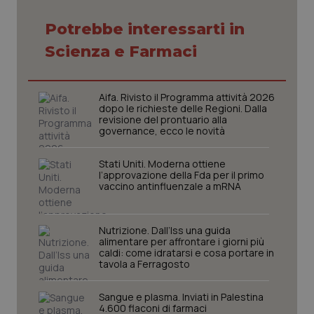
Potrebbe interessarti in
Scienza e Farmaci
CookieScriptConsent
5 mesi
CookieScript
settim
www.quotidianosanita.it
Aifa. Rivisto il Programma attività 2026
dopo le richieste delle Regioni. Dalla
revisione del prontuario alla
governance, ecco le novità
Stati Uniti. Moderna ottiene
l’approvazione della Fda per il primo
vaccino antinfluenzale a mRNA
Nutrizione. Dall’Iss una guida
alimentare per affrontare i giorni più
tracking-sites-ironfish-
www.quotidianosanita.it
4
caldi: come idratarsi e cosa portare in
tracking-enable
settim
tavola a Ferragosto
2 gior
Sangue e plasma. Inviati in Palestina
4.600 flaconi di farmaci