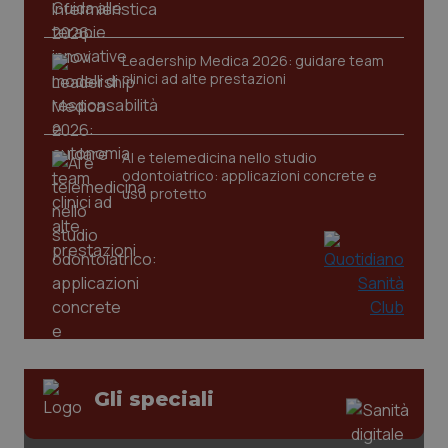
Leadership Medica 2026: guidare team
clinici ad alte prestazioni
AI e telemedicina nello studio
odontoiatrico: applicazioni concrete e
PHPSESSID
Sessio
PHP.net
uso protetto
www.quotidianosanita.it
Gli speciali