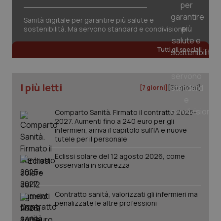
Sanità digitale per garantire più salute e
sostenibilità. Ma servono standard e condivisione
_ga_KM60CM4NPH
.quotidianosanita.it
Tutti gli speciali
1 anno
mes
I più letti
[7 giorni]
[30 giorni]
Comparto Sanità. Firmato il contratto 2025-
2027. Aumenti fino a 240 euro per gli
infermieri, arriva il capitolo sull'IA e nuove
tutele per il personale
Fornitore
/
Nome
Scadenza
Descrizio
Nome
Dominio
Fornitore
/
Dominio
Scadenza
Des
Eclissi solare del 12 agosto 2026, come
osservarla in sicurezza
_ga_0VMQEQKQ1N
VISITOR_INFO1_LIVE
.quotidianosanita.it
1 anno 1
5 mesi 4
Questo
Que
Google LLC
mese
settimane
cookie
imp
.youtube.com
viene
You
utilizzato
ten
Contratto sanità, valorizzati gli infermieri ma
da Google
pre
Analytics
del
penalizzate le altre professioni
per
vid
mantener
inco