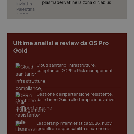
plasmaderivati nella zona di Nablus
tracking-sites-ironfish-
www.quotidianosanita.it
4
session-id
settim
2 gior
_ga
1 anno
Google LLC
Ultime analisi e review da QS Pro
mes
.quotidianosanita.it
Gold
Cloud sanitario: infrastrutture,
compliance, GDPR e Risk management
Gestione dell'Ipertensione resistente:
dalle Linee Guida alle terapie innovative
Leadership Infermieristica 2026: nuovi
modelli di responsabilità e autonomia