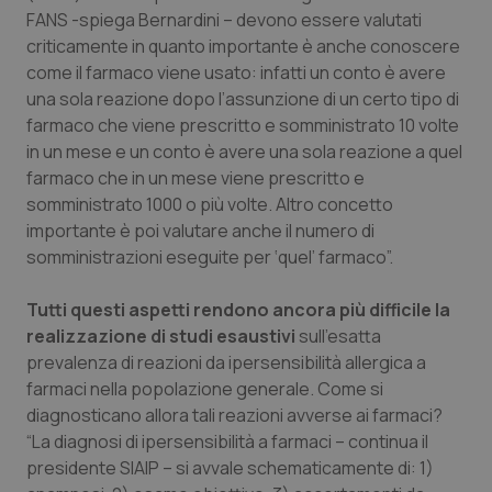
FANS -spiega Bernardini – devono essere valutati
Salute orale & impianti
criticamente in quanto importante è anche conoscere
come il farmaco viene usato: infatti un conto è avere
Sangue & coagulazione
una sola reazione dopo l’assunzione di un certo tipo di
farmaco che viene prescritto e somministrato 10 volte
Tiroide
in un mese e un conto è avere una sola reazione a quel
farmaco che in un mese viene prescritto e
Tumore al seno
somministrato 1000 o più volte. Altro concetto
importante è poi valutare anche il numero di
Tumore ovarico
somministrazioni eseguite per ‘quel’ farmaco”.
Tutti questi aspetti rendono ancora più difficile la
Tumori del Polmone & Testa Collo
realizzazione di studi esaustivi
sull’esatta
prevalenza di reazioni da ipersensibilità allergica a
Tumori gastrointestinali
farmaci nella popolazione generale. Come si
diagnosticano allora tali reazioni avverse ai farmaci?
Ulcera & Reflusso
“La diagnosi di ipersensibilità a farmaci – continua il
presidente SIAIP – si avvale schematicamente di: 1)
Vaccini