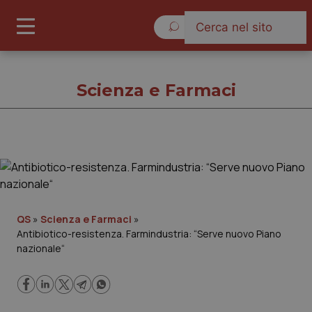
Sabato 8 Agosto 2026
Scienza e Farmaci
Scienza e Farmaci
Cronache
QS
»
Scienza e Farmaci
»
Antibiotico-resistenza. Farmindustria: “Serve nuovo Piano
Governo e Parlamento
nazionale“
Regioni e Asl
Lavoro e Professioni