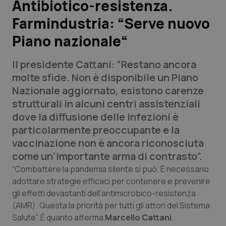
Antibiotico-resistenza.
Farmindustria: “Serve nuovo
Scienza e Farmaci
Piano nazionale“
Studi e Analisi
Il presidente Cattani: “Restano ancora
Lettere al direttore
molte sfide. Non è disponibile un Piano
Nazionale aggiornato, esistono carenze
Edizioni Regionali
strutturali in alcuni centri assistenziali
dove la diffusione delle infezioni è
QS Pro
particolarmente preoccupante e la
vaccinazione non è ancora riconosciuta
Professionisti Sanitari.AI
come un’importante arma di contrasto”.
“Combattere la pandemia silente si può. È necessario
Abruzzo
QS Pro Gold
adottare strategie efficaci per contenere e prevenire
gli effetti devastanti dell’antimicrobico-resistenza
QS Club
Newsletter
(AMR). Questa la priorità per tutti gli attori del Sistema
Basilicata
Artrite & artrosi
Salute”. È quanto afferma
Marcello Cattani
,