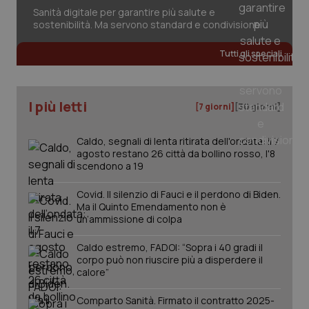
session-id
settim
2 gior
Sanità digitale per garantire più salute e
sostenibilità. Ma servono standard e condivisione
Tutti gli speciali
_ga
1 anno
Google LLC
mes
.quotidianosanita.it
I più letti
[7 giorni]
[30 giorni]
Caldo, segnali di lenta ritirata dell'ondata: il 7
agosto restano 26 città da bollino rosso, l'8
scendono a 19
Covid. Il silenzio di Fauci e il perdono di Biden.
Ma il Quinto Emendamento non è
un’ammissione di colpa
Caldo estremo, FADOI: “Sopra i 40 gradi il
corpo può non riuscire più a disperdere il
calore”
Comparto Sanità. Firmato il contratto 2025-