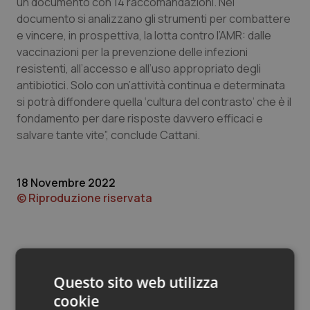
Valle D’Aosta
Oncodermatologia
un documento con 14 raccomandazioni. Nel
documento si analizzano gli strumenti per combattere
e vincere, in prospettiva, la lotta contro l’AMR: dalle
Veneto
Oncoematologia
vaccinazioni per la prevenzione delle infezioni
resistenti, all’accesso e all’uso appropriato degli
Oncologia & Nutrizione
antibiotici. Solo con un’attività continua e determinata
si potrà diffondere quella ‘cultura del contrasto’ che è il
Psoriasi & pelle
fondamento per dare risposte davvero efficaci e
salvare tante vite”, conclude Cattani.
Quotidiano Cardiologia
Quotidiano Chirurgia
18 Novembre 2022
© Riproduzione riservata
Quotidiano Oncologia
Quotidiano Pediatria
Questo sito web utilizza
Rene & patologie urogenitali
cookie