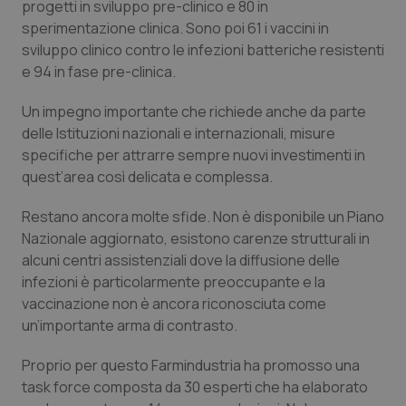
progetti in sviluppo pre-clinico e 80 in
sperimentazione clinica. Sono poi 61 i vaccini in
Piemonte
HIV
sviluppo clinico contro le infezioni batteriche resistenti
e 94 in fase pre-clinica.
Provincia Autonoma di Bolzano
Infezioni & Febbre
Un impegno importante che richiede anche da parte
Provincia Autonoma di Trento
Ipertensione & Scompenso
delle Istituzioni nazionali e internazionali, misure
specifiche per attrarre sempre nuovi investimenti in
Puglia
Malattie rare
quest’area così delicata e complessa.
Restano ancora molte sfide. Non è disponibile un Piano
Sardegna
Malattia di Crohn & Rettocolite Ulcerosa
Nazionale aggiornato, esistono carenze strutturali in
alcuni centri assistenziali dove la diffusione delle
Sicilia
Neuroscienze & patologie neurodegenerative
infezioni è particolarmente preoccupante e la
vaccinazione non è ancora riconosciuta come
Toscana
Obesità
un’importante arma di contrasto.
Umbria
Oftalmologia
Proprio per questo Farmindustria ha promosso una
task force composta da 30 esperti che ha elaborato