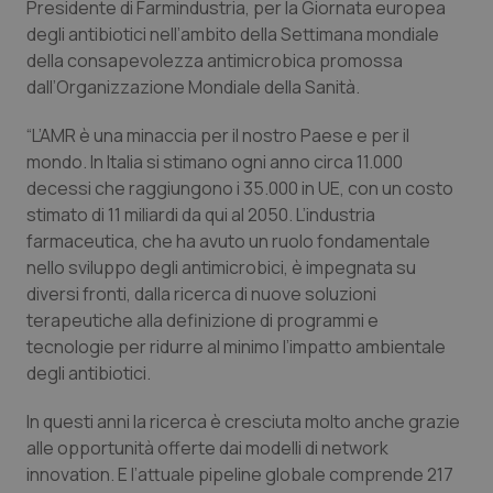
Presidente di Farmindustria, per la Giornata europea
Calabria
Asma & BPCO
degli antibiotici nell’ambito della Settimana mondiale
della consapevolezza antimicrobica promossa
Campania
Car-T
dall’Organizzazione Mondiale della Sanità.
Emilia-Romagna
Colesterolo & coronaropatie
“L’AMR è una minaccia per il nostro Paese e per il
mondo. In Italia si stimano ogni anno circa 11.000
Friuli Venezia Giulia
Dermatite Atopica
decessi che raggiungono i 35.000 in UE, con un costo
stimato di 11 miliardi da qui al 2050. L’industria
farmaceutica, che ha avuto un ruolo fondamentale
Lazio
Diabete & glucometri
nello sviluppo degli antimicrobici, è impegnata su
diversi fronti, dalla ricerca di nuove soluzioni
Liguria
Disturbi dell’umore
terapeutiche alla definizione di programmi e
tecnologie per ridurre al minimo l’impatto ambientale
Lombardia
Dolore
degli antibiotici.
Marche
Donna & Salute
In questi anni la ricerca è cresciuta molto anche grazie
alle opportunità offerte dai modelli di network
Molise
Epatiti
innovation. E l’attuale pipeline globale comprende 217