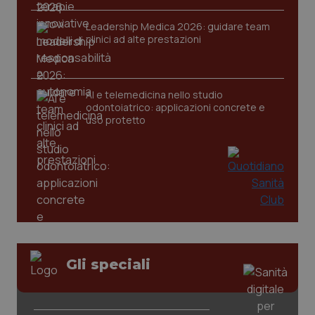
Leadership Medica 2026: guidare team
clinici ad alte prestazioni
CookieScriptConsent
5 mesi
CookieScript
settim
www.quotidianosanita.it
AI e telemedicina nello studio
odontoiatrico: applicazioni concrete e
uso protetto
tracking-sites-ironfish-
www.quotidianosanita.it
4
tracking-enable
settim
2 gior
Gli speciali
tracking-sites-ironfish-
www.quotidianosanita.it
4