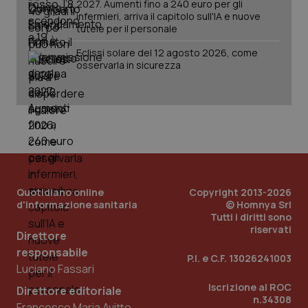
2027. Aumenti fino a 240 euro per gli
infermieri, arriva il capitolo sull'IA e nuove
tutele per il personale
Eclissi solare del 12 agosto 2026, come
osservarla in sicurezza
PHPSESSID
Sessio
PHP.net
www.quotidianosanita.it
Quotidiano online
Copyright 2013-2026
d'informazione sanitaria
© Homnya Srl
Tutti i diritti sono
riservati
Direttore
responsabile
P.I. e C.F. 13026241003
Luciano Fassari
Iscrizione al ROC
Direttore editoriale
n.34308
Francesco Maria Avitto