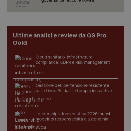
governance, ecco le novità
Necessari
Statistici
Marketing
I cookie necessari contribuiscono a rendere fruibile il
sito web abilitandone funzionalità di base quali la
navigazione sulle pagine e l'accesso alle aree
Ultime analisi e review da QS Pro
protette del sito. Il sito web non è in grado di
funzionare correttamente senza questi cookie.
Gold
Nome
Fornitore
/
Dominio
Scaden
Cloud sanitario: infrastrutture,
VISITOR_PRIVACY_METADATA
5 mesi
YouTube
settim
.youtube.com
compliance, GDPR e Risk management
Gestione dell'Ipertensione resistente:
dalle Linee Guida alle terapie innovative
Leadership Infermieristica 2026: nuovi
modelli di responsabilità e autonomia