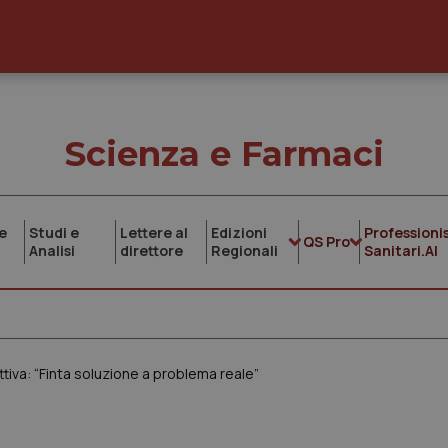
Scienza e Farmaci
e
Studi e
Lettere al
Edizioni
Professionis
QS Pro
Analisi
direttore
Regionali
Sanitari.AI
iva: “Finta soluzione a problema reale”