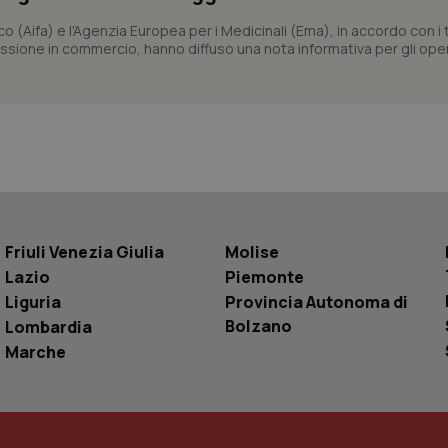
sui cookie dei visitatori. È neces
dei cookie di Cookie-Script.com 
co (Aifa) e l'Agenzia Europea per i Medicinali (Ema), in accordo con i t
correttamente.
issione in commercio, hanno diffuso una nota informativa per gli opera
ish-
www.quotidianosanita.it
4
Questo cookie è impostato dall'a
settimane
abilitare il sistema di tracking a
2 giorni
ish-
www.quotidianosanita.it
4
Questo cookie è impostato dall'a
settimane
assegnare un identificatore generi
2 giorni
1 anno 1
Questo nome di cookie è associa
Google LLC
mese
Universal Analytics, che è un a
.quotidianosanita.it
significativo del servizio di ana
utilizzato da Google. Questo cook
per distinguere utenti unici as
generato in modo casuale come i
Friuli Venezia Giulia
Molise
cliente. È incluso in ogni richiest
Lazio
Piemonte
sito e utilizzato per calcolare i dat
sessioni e campagne per i rapporti 
Liguria
Provincia Autonoma di
Sessione
Cookie generato da applicazioni 
PHP.net
Bolzano
Lombardia
linguaggio PHP. Si tratta di un id
www.quotidianosanita.it
generico utilizzato per mantenere 
Marche
sessione utente. Normalmente 
generato in modo casuale, il mod
utilizzato può essere specifico pe
buon esempio è mantenere uno s
un utente tra le pagine.
.quotidianosanita.it
1 anno 1
Questo cookie viene utilizzato d