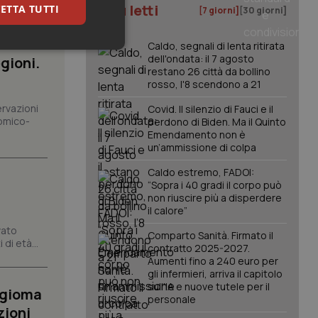
I più letti
ETTA TUTTI
[7 giorni]
[30 giorni]
Caldo, segnali di lenta ritirata
keting
dell'ondata: il 7 agosto
gioni.
restano 26 città da bollino
rosso, l'8 scendono a 21
ervazioni
Covid. Il silenzio di Fauci e il
omico-
perdono di Biden. Ma il Quinto
Emendamento non è
un’ammissione di colpa
Caldo estremo, FADOI:
igazione sulle pagine
“Sopra i 40 gradi il corpo può
kie.
non riuscire più a disperdere
il calore”
vato
er memorizzare le
Comparto Sanità. Firmato il
utente per la loro
di età...
contratto 2025-2027.
 dati sul consenso
Aumenti fino a 240 euro per
itiche e
tendo che le loro
gli infermieri, arriva il capitolo
ssioni future.
sull'IA e nuove tutele per il
ngioma
personale
l servizio Cookie-
zioni
erenze di consenso