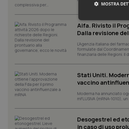
MOSTRA DET
complessiva per...
Neces
Aifa. Rivisto il Pr
Dalla revisione de
L’Agenzia italiana del farma
formulate dal Coordinamen
finanziaria delle Regioni. Il
I cookie necessari con
Stati Uniti. Modern
e l'accesso alle aree 
vaccino antinflue
Nome
Moderna ha annunciato oggi
VISITOR_PRIVACY_
mFLUSIVA (mRNA-1010), un nuo
Desogestrel ed et
CookieScriptConse
in caso di uso pro