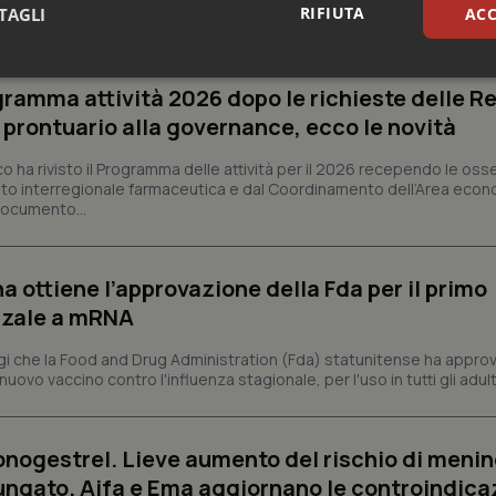
RIFIUTA
TAGLI
ACC
sari
Statistici
Mar
ogramma attività 2026 dopo le richieste delle Re
l prontuario alla governance, ecco le novità
co ha rivisto il Programma delle attività per il 2026 recependo le oss
to interregionale farmaceutica e dal Coordinamento dell’Area econ
 documento...
Necessari
Statistici
Marketing
tribuiscono a rendere fruibile il sito web abilitandone funzionalità di base quali la nav
a ottiene l’approvazione della Fda per il primo
protette del sito. Il sito web non è in grado di funzionare correttamente senza questi coo
nzale a mRNA
Fornitore
/
Dominio
Scadenza
Descrizione
 che la Food and Drug Administration (Fda) statunitense ha appro
METADATA
5 mesi 4
Questo cookie viene utilizzato p
YouTube
settimane
scelte di consenso e privacy dell'
vo vaccino contro l'influenza stagionale, per l'uso in tutti gli adulti 
.youtube.com
interazione con il sito. Registra i
del visitatore riguardo a varie pol
impostazioni sulla privacy, garan
preferenze siano onorate nelle se
onogestrel. Lieve aumento del rischio di meni
nt
5 mesi 3
Questo cookie viene utilizzato da
CookieScript
lungato. Aifa e Ema aggiornano le controindica
settimane
Script.com per ricordare le pref
www.quotidianosanita.it