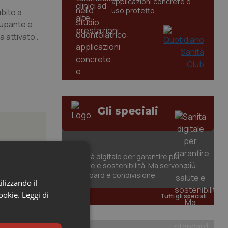
applicazioni concrete e
uso protetto
bito a
ccupante e
 attivato”.
Gli speciali
Sanità digitale per garantire più
salute e sostenibilità. Ma servono
om dei
standard e condivisione
ilizzando il
orto
cookie.
Leggi di
Tutti gli speciali
arrivo di
spesa