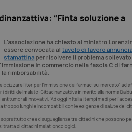
inanzattiva: “Finta soluzione a
L’associazione ha chiesto al ministro Lorenzin
essere convocata al
tavolo di lavoro annunci
stamattina
per risolvere il problema sollevato
’immissione in commercio nella fascia C di far
la rimborsabilità.
elocizzare l’iter per l’immissione dei farmaci sul mercato” ad a
 diritti del malato-Cittadinanzattiva in merito alla norma Baldu
itumorali innovativi. “Ad oggi in Italia i tempi medi per l’acce
 troppo lunghi e incompatibili con le esigenze di salute dei cit
 soprattutto crea disuguaglianze tra cittadini che possono p
tratta di cittadini malati oncologici.