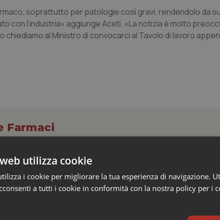
farmaco, soprattutto per patologie così gravi, rendendolo da su
Stato con l'industria» aggiunge Aceti. «La notizia è molto preo
 chiediamo al Ministro di convocarci al Tavolo di lavoro appena
 e Farmaci
web utilizza cookie
ica sale a 39,3 miliardi (+6%). Prosegue il bo
ilizza i cookie per migliorare la tua esperienza di navigazione. Ut
 e obesità e cala uso antibiotici. Ecco il Rapp
consenti a tutti i cookie in conformità con la nostra policy per i 
ntinua a crescere, spinta dall'invecchiamento della popolazione, dall'
sione dei trattamenti per diabete e gestione del peso. Nel 2025 la 