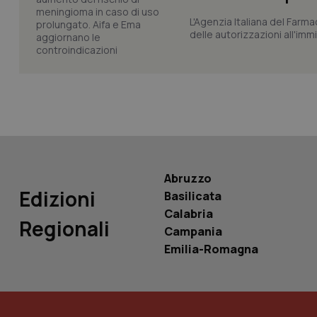
L'Agenzia Italiana del Farma
delle autorizzazioni all'imm
tracking-sites-ironf
tracking-enable
tracking-sites-ironf
session-id
_ga
Abruzzo
Edizioni
Basilicata
Calabria
Regionali
PHPSESSID
Campania
Emilia-Romagna
_ga_KM60CM4NPH