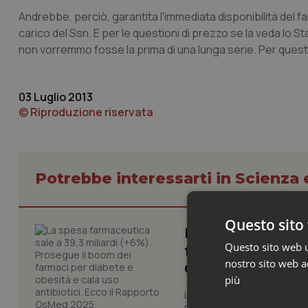
Andrebbe, perciò, garantita l'immediata disponibilità del 
carico del Ssn. E per le questioni di prezzo se la veda lo 
non vorremmo fosse la prima di una lunga serie. Per questo
03 Luglio 2013
© Riproduzione riservata
Potrebbe interessarti in Scienza
Questo sito 
La spesa farmaceut
Questo sito web ut
farmaci per diabete
nostro sito web ac
OsMed 2025
più
La farmaceutica italiana co
nuove terapie e dall'espan