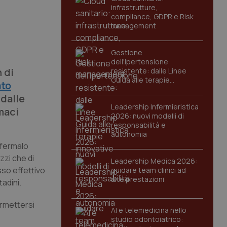
infrastrutture,
compliance, GDPR e Risk
management
Gestione
dell'Ipertensione
 di
resistente: dalle Linee
Guida alle terapie
ato
innovative
 dalle
Leadership Infermieristica
maci
2026: nuovi modelli di
responsabilità e
autonomia
ffermalo
zzi che di
Leadership Medica 2026:
sso effettivo
guidare team clinici ad
alte prestazioni
tadini.
ermettersi
AI e telemedicina nello
studio odontoiatrico: