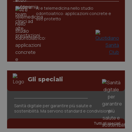
AI e telemedicina nello studio
odontoiatrico: applicazioni concrete e
uso protetto
_ga_KM60CM4NPH
.quotidianosanita.it
1 anno
mes
Gli speciali
Sanità digitale per garantire più salute e
sostenibilità. Ma servono standard e condivisione
Tutti gli speciali
Fornitore
/
Nome
Scadenza
Descrizion