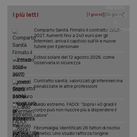
Dominio
Nome
Fornitore
/
Dominio
Scadenza
Des
_ga_0VMQEQKQ1N
.quotidianosanita.it
1 anno 1
Questo
I più letti
[7 giorni]
mese
[30 giorni]
cookie
VISITOR_INFO1_LIVE
5 mesi 4
Que
Google LLC
viene
settimane
imp
.youtube.com
utilizzato
You
da Google
ten
Comparto Sanità. Firmato il contratto 2025-
Analytics
pre
2027. Aumenti fino a 240 euro per gli
per
del
mantener
infermieri, arriva il capitolo sull'IA e nuove
vid
lo stato
inco
tutele per il personale
della
può
sessione.
det
Eclissi solare del 12 agosto 2026, come
vis
osservarla in sicurezza
web
uti
nuo
ver
dell
Contratto sanità, valorizzati gli infermieri ma
You
penalizzate le altre professioni
__Secure-YNID
.youtube.com
5 mesi 4
Que
settimane
imp
You
Caldo estremo, FADOI: “Sopra i 40 gradi il
ten
corpo può non riuscire più a disperdere il
pre
del
calore”
vid
inco
può
Fibromialgia. Identificati 26 fattori di rischio
det
genetici. Uno studio rafforza l’origine
vis