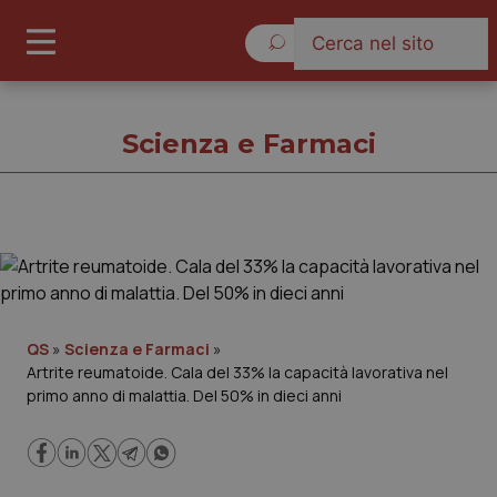
Giovedì 6 Agosto 2026
Scienza e Farmaci
Scienza e Farmaci
Cronache
QS
»
Scienza e Farmaci
»
Artrite reumatoide. Cala del 33% la capacità lavorativa nel
Governo e Parlamento
primo anno di malattia. Del 50% in dieci anni
Regioni e Asl
Lavoro e Professioni