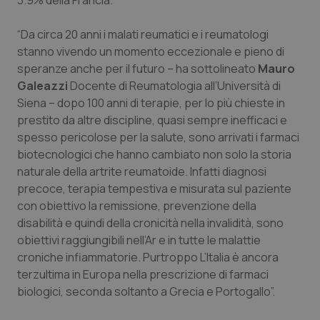
3.9% della Francia.
Salute orale & impianti
“Da circa 20 anni i malati reumatici e i reumatologi
stanno vivendo un momento eccezionale e pieno di
Sangue & coagulazione
speranze anche per il futuro – ha sottolineato
Mauro
Galeazzi
Docente di Reumatologia all’Università di
Tiroide
Siena – dopo 100 anni di terapie, per lo più chieste in
prestito da altre discipline, quasi sempre inefficaci e
Tumore al seno
spesso pericolose per la salute, sono arrivati i farmaci
biotecnologici che hanno cambiato non solo la storia
Tumore ovarico
naturale della artrite reumatoide. Infatti diagnosi
precoce, terapia tempestiva e misurata sul paziente
Tumori del Polmone & Testa Collo
con obiettivo la remissione, prevenzione della
disabilità e quindi della cronicità nella invalidità, sono
Tumori gastrointestinali
obiettivi raggiungibili nell’Ar e in tutte le malattie
croniche infiammatorie. Purtroppo L’Italia è ancora
terzultima in Europa nella prescrizione di farmaci
Ulcera & Reflusso
biologici, seconda soltanto a Grecia e Portogallo”.
Vaccini