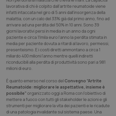
Non perdona la malattia che ti leva le mani. La capacità
Calabria
Asma & BPCO
lavorativa di chi è colpito dall’artrite reumatoide viene
infatti intaccata nel giro di 5 anni dall’insorgenza della
Campania
Car-T
malattia, con un calo del 33% già dal primo anno, fino ad
arrivare ad una perdita del 50% in 10 anni. Sono 39
Emilia-Romagna
Colesterolo & coronaropatie
giorni lavorativi persi in media in un anno da ogni
paziente e circa 11mila euro l’anno la perdita stimata in
media per paziente dovuta a ritardi al lavoro, permessi,
Friuli Venezia Giulia
Dermatite Atopica
presenteismo. E i costi diretti ammontano a circa 1
miliardo 400 milioni l’anno mentre quelli indiretti
Lazio
Diabete & glucometri
riconducibili alla perdita di produttività sono pari a 981
milioni di euro.
Liguria
Disturbi dell’umore
È quanto emerso nel corso del
Convegno “Artrite
Lombardia
Dolore
Reumatoide: migliorare le aspettative, insieme è
possibile”
organizzato oggi a Roma con l’obiettivo di
Marche
Donna & Salute
mettere a fuoco con tutti gli stakeholder le azioni e gli
strumenti per migliorare la vita dei pazienti e le ricadute
Molise
Epatiti
di una patologia invalidante sul sistema paese. Una