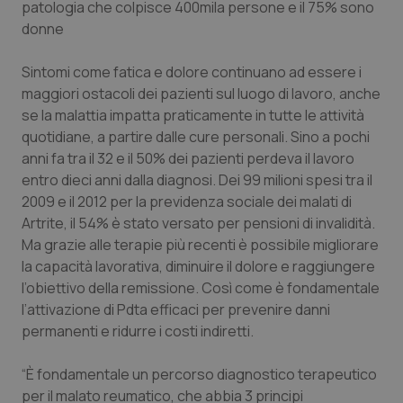
patologia che colpisce 400mila persone e il 75% sono
donne
Piemonte
HIV
Sintomi come fatica e dolore continuano ad essere i
Provincia Autonoma di Bolzano
Infezioni & Febbre
maggiori ostacoli dei pazienti sul luogo di lavoro, anche
se la malattia impatta praticamente in tutte le attività
Provincia Autonoma di Trento
Ipertensione & Scompenso
quotidiane, a partire dalle cure personali. Sino a pochi
anni fa tra il 32 e il 50% dei pazienti perdeva il lavoro
Puglia
Malattie rare
entro dieci anni dalla diagnosi. Dei 99 milioni spesi tra il
2009 e il 2012 per la previdenza sociale dei malati di
Sardegna
Malattia di Crohn & Rettocolite Ulcerosa
Artrite, il 54% è stato versato per pensioni di invalidità.
Ma grazie alle terapie più recenti è possibile migliorare
Sicilia
Neuroscienze & patologie neurodegenerative
la capacità lavorativa, diminuire il dolore e raggiungere
l’obiettivo della remissione. Così come è fondamentale
l’attivazione di Pdta efficaci per prevenire danni
Toscana
Obesità
permanenti e ridurre i costi indiretti.
Umbria
Oftalmologia
“È fondamentale un percorso diagnostico terapeutico
per il malato reumatico, che abbia 3 principi