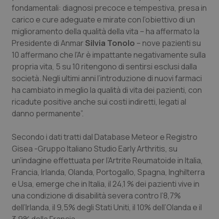
Valle D’Aosta
Oncodermatologia
fondamentali: diagnosi precoce e tempestiva, presa in
carico e cure adeguate e mirate con l’obiettivo di un
Veneto
Oncoematologia
miglioramento della qualità della vita – ha affermato la
Presidente di Anmar
Silvia Tonolo
– nove pazienti su
Oncologia & Nutrizione
10 affermano che l'Ar è impattante negativamente sulla
propria vita, 5 su 10 ritengono di sentirsi esclusi dalla
Psoriasi & pelle
società. Negli ultimi anni l’introduzione di nuovi farmaci
ha cambiato in meglio la qualità di vita dei pazienti, con
ricadute positive anche sui costi indiretti, legati al
Quotidiano Cardiologia
danno permanente”.
Quotidiano Chirurgia
Secondo i dati tratti dal Database Meteor e Registro
Gisea -Gruppo Italiano Studio Early Arthritis, su
Quotidiano Oncologia
un’indagine effettuata per l’Artrite Reumatoide in Italia,
Francia, Irlanda, Olanda, Portogallo, Spagna, Inghilterra
Quotidiano Pediatria
e Usa, emerge che in Italia, il 24,1 % dei pazienti vive in
una condizione di disabilità severa contro l’8,7%
Rene & patologie urogenitali
dell’Irlanda, il 9,5% degli Stati Uniti, il 10% dell’Olanda e il