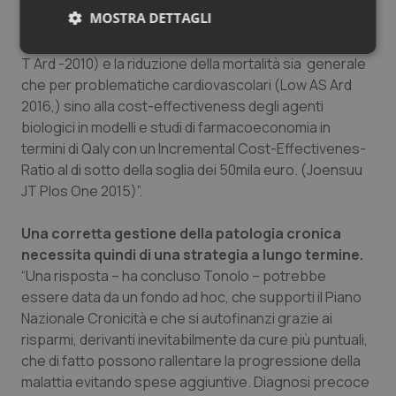
frequente recupero dell’attività lavorativa per
MOSTRA DETTAGLI
riacquisizione dell’abilità a compiere il lavoro (work
ability), la riduzione degli interventi di protesi (Olofson
Necessari
Statistici
Marketing
T Ard -2010) e la riduzione della mortalità sia generale
che per problematiche cardiovascolari (Low AS Ard
2016,) sino alla cost-effectiveness degli agenti
biologici in modelli e studi di farmacoeconomia in
termini di Qaly con un Incremental Cost-Effectivenes-
Ratio al di sotto della soglia dei 50mila euro. (Joensuu
Necessari
Statistici
Marketing
JT Plos One 2015)”.
I cookie necessari contribuiscono a rendere fruibile il
sito web abilitandone funzionalità di base quali la
Una corretta gestione della patologia cronica
navigazione sulle pagine e l'accesso alle aree
necessita quindi di una strategia a lungo termine.
protette del sito. Il sito web non è in grado di
funzionare correttamente senza questi cookie.
“Una risposta – ha concluso Tonolo – potrebbe
essere data da un fondo ad hoc, che supporti il Piano
Nome
Fornitore
/
Dominio
Scaden
Nazionale Cronicità e che si autofinanzi grazie ai
VISITOR_PRIVACY_METADATA
5 mesi
YouTube
settim
.youtube.com
risparmi, derivanti inevitabilmente da cure più puntuali,
che di fatto possono rallentare la progressione della
malattia evitando spese aggiuntive. Diagnosi precoce