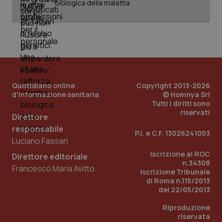
biologica della malattia
web
uti
nuo
ver
dell
You
YSC
Sessione
Que
Google LLC
imp
.youtube.com
You
ten
vis
Quotidiano online
Copyright 2013-2026
vid
d'informazione sanitaria
© Homnya Srl
__Secure-
.youtube.com
5 mesi 4
Que
Tutti i diritti sono
ROLLOUT_TOKEN
settimane
imp
riservati
Direttore
You
ges
responsabile
del
P.I. e C.F. 13026241003
e d
Luciano Fassari
per
del
Iscrizione al ROC
Direttore editoriale
ute
n.34308
Francesco Maria Avitto
Iscrizione Tribunale
tracking-sites-
www.quotidianosanita.it
4
Que
ironfish-tracking-
settimane
imp
di Roma n.115/2013
named-enable
2 giorni
dal
del 22/05/2013
per 
sis
Riproduzione
sol
ute
riservata
ide