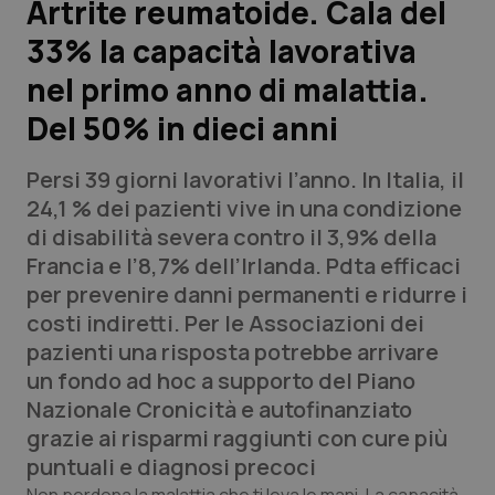
Artrite reumatoide. Cala del
33% la capacità lavorativa
Scienza e Farmaci
nel primo anno di malattia.
Studi e Analisi
Del 50% in dieci anni
Lettere al direttore
Persi 39 giorni lavorativi l’anno. In Italia, il
24,1 % dei pazienti vive in una condizione
Edizioni Regionali
di disabilità severa contro il 3,9% della
Francia e l’8,7% dell’Irlanda. Pdta efficaci
QS Pro
per prevenire danni permanenti e ridurre i
costi indiretti. Per le Associazioni dei
Professionisti Sanitari.AI
pazienti una risposta potrebbe arrivare
un fondo ad hoc a supporto del Piano
Abruzzo
QS Pro Gold
Nazionale Cronicità e autofinanziato
grazie ai risparmi raggiunti con cure più
QS Club
Newsletter
Basilicata
Artrite & artrosi
puntuali e diagnosi precoci