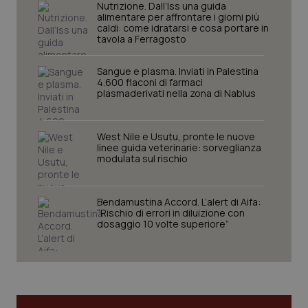
Nutrizione. Dall’Iss una guida
alimentare per affrontare i giorni più
caldi: come idratarsi e cosa portare in
tracking-sites-ironfish-
www.quotidianosanita.it
4
tavola a Ferragosto
tracking-enable
settim
2 gior
Sangue e plasma. Inviati in Palestina
4.600 flaconi di farmaci
plasmaderivati nella zona di Nablus
tracking-sites-ironfish-
www.quotidianosanita.it
4
session-id
settim
2 gior
West Nile e Usutu, pronte le nuove
linee guida veterinarie: sorveglianza
modulata sul rischio
_ga
1 anno
Google LLC
mes
.quotidianosanita.it
Bendamustina Accord. L’alert di Aifa:
“Rischio di errori in diluizione con
dosaggio 10 volte superiore”