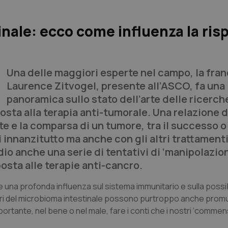
nale: ecco come influenza la ris
Una delle maggiori esperte nel campo, la fra
Laurence Zitvogel, presente all’ASCO, fa una
panoramica sullo stato dell’arte delle ricerch
sposta alla terapia anti-tumorale. Una relazione 
ute e la comparsa di un tumore, tra il successo o 
 innanzitutto ma anche con gli altri trattament
io anche una serie di tentativi di ‘manipolazio
osta alle terapie anti-cancro.
e una profonda influenza sul sistema immunitario e sulla possibi
tteri del microbioma intestinale possono purtroppo anche prom
ante, nel bene o nel male, fare i conti che i nostri ‘commens