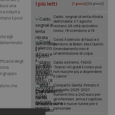
I più letti
[7 giorni]
[30 giorni]
oduce una
e indurli a
Caldo, segnali di lenta ritirata
tano il pool
dell'ondata: il 7 agosto
restano 26 città da bollino
rosso, l'8 scendono a 19
ta agli
Covid. Il silenzio di Fauci e il
a determinato
perdono di Biden. Ma il Quinto
Emendamento non è
un’ammissione di colpa
fficacia degli
Caldo estremo, FADOI:
bioma
“Sopra i 40 gradi il corpo può
non riuscire più a disperdere
del gruppo
il calore”
Comparto Sanità. Firmato il
natore che
contratto 2025-2027.
Aumenti fino a 240 euro per
gli infermieri, arriva il capitolo
sull'IA e nuove tutele per il
personale
fferma la