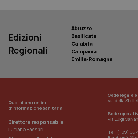
__Secure-
ROLLOUT_TOKEN
tracking-sites-
Abruzzo
ironfish-tracking-
Edizioni
named-enable
Basilicata
Calabria
Regionali
Campania
Emilia-Romagna
Sede legale e
Via della Stell
Quotidiano online
d'informazione sanitaria
Sede operati
Via Luigi Galva
Direttore responsabile
Luciano Fassari
Tel:
(+39) 06 
Email:
info@h