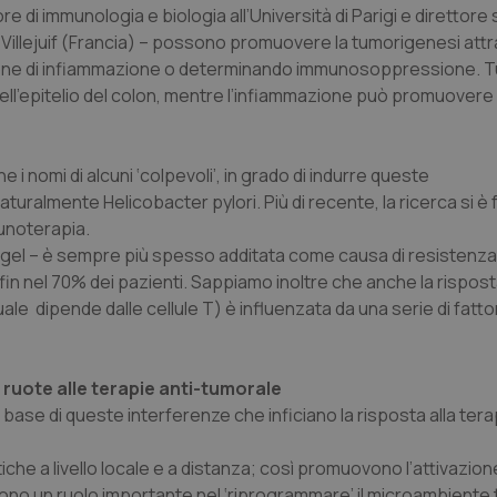
re di immunologia e biologia all’Università di Parigi e direttore 
Villejuif (Francia) – possono promuovere la tumorigenesi att
duzione di infiammazione o determinando immunosoppressione. T
ell’epitelio del colon, mentre l’infiammazione può promuovere 
 i nomi di alcuni ‘colpevoli’, in grado di indurre queste
naturalmente
Helicobacter pylori
. Più di recente, la ricerca si è
munoterapia.
ogel – è sempre più spesso additata come causa di resistenza 
in nel 70% dei pazienti. Sappiamo inoltre che anche la rispost
e dipende dalle cellule T) è influenzata da una serie di fattori
e ruote alle terapie anti-tumorale
base di queste interferenze che inficiano la risposta alla tera
tiche a livello locale e a distanza; così promuovono l’attivazion
volgono un ruolo importante nel ‘riprogrammare’ il microambiente 