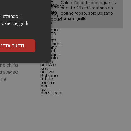
reggerla con
Caldo, l’ondata prosegue. Il 7
agosto 26 città restano da
donare sano
bollino rosso, solo Bolzano
bilità di
ilizzando il
torna in giallo
psula di
cookie.
Leggi di
one di
ETTA TUTTI
keting
re chi fa
ttraverso
ire
igazione sulle pagine
kie.