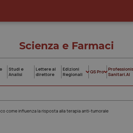
Scienza e Farmaci
e
Studi e
Lettere al
Edizioni
Professionis
QS Pro
Analisi
direttore
Regionali
Sanitari.AI
o come influenza la risposta alla terapia anti-tumorale