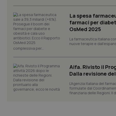
PHPSESSID
La spesa farmaceut
farmaci per diabete
OsMed 2025
_ga_KM60CM4NPH
La farmaceutica italiana co
nuove terapie e dall'espan
complessiva per...
Nome
Nome
Aifa. Rivisto il Pr
VISITOR_INFO1_LIV
_ga_0VMQEQKQ1N
Dalla revisione de
L’Agenzia italiana del farma
formulate dal Coordinamen
__Secure-YNID
finanziaria delle Regioni. Il
YSC