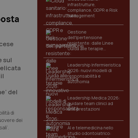
infrastrutture,
compliance, GDPR e Risk
management
posta
Gestione
dell'Ipertensione
ncese
resistente: dalle Linee
Guida alle terapie
innovative
e sul
Leadership Infermieristica
delicata
2026: nuovi modelli di
il
responsabilità e
autonomia
i
ne’ del
Leadership Medica 2026:
guidare team clinici ad
alte prestazioni
lità di
uovere dei
ali’.
AI e telemedicina nello
studio odontoiatrico: