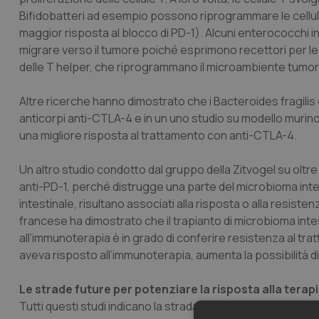
Bifidobatteri ad esempio possono riprogrammare le cellule
maggior risposta al blocco di PD-1). Alcuni enterococchi i
migrare verso il tumore poiché esprimono recettori per le
delle T helper, che riprogrammano il microambiente tumor
Altre ricerche hanno dimostrato che i
Bacteroides fragilis
anticorpi anti-CTLA-4 e in un uno studio su modello murino
una migliore risposta al trattamento con anti-CTLA-4.
Un altro studio condotto dal gruppo della Zitvogel su oltre 
anti-PD-1, perché distrugge una parte del microbioma inte
intestinale, risultano associati alla risposta o alla resist
francese ha dimostrato che il trapianto di microbioma int
all’immunoterapia è in grado di conferire resistenza al tra
aveva risposto all’immunoterapia, aumenta la possibilità di
Le strade future per potenziare la risposta alla tera
Tutti questi studi indicano la strada da percorrere in futu