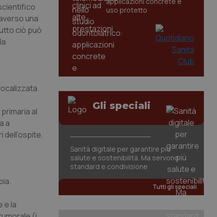
applicazioni concrete e
scientifico
uso protetto
raverso una
utto ciò può
la
 focalizzata
Gli speciali
primaria al
a a
 dell’ospite,
Sanità digitale per garantire più
salute e sostenibilità. Ma servono
standard e condivisione
pia.
Tutti gli speciali
e e la
tumorale (i