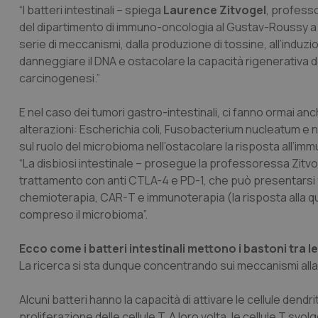
“I batteri intestinali – spiega
Laurence Zitvogel
, professo
del dipartimento di immuno-oncologia al Gustav-Roussy a 
serie di meccanismi, dalla produzione di tossine, all’in
danneggiare il DNA e ostacolare la capacità rigenerativa d
carcinogenesi.”
E nel caso dei tumori gastro-intestinali, ci fanno ormai anche
alterazioni:
Escherichia coli
,
Fusobacterium nucleatum
e 
sul ruolo del microbioma nell’ostacolare la risposta all’im
“La disbiosi intestinale – prosegue la professoressa Zitv
trattamento con anti CTLA-4 e PD-1, che può presentarsi f
chemioterapia, CAR-T e immunoterapia (la risposta alla qual
compreso il microbioma”.
Ecco come i batteri intestinali mettono i bastoni tra l
La ricerca si sta dunque concentrando sui meccanismi alla 
Alcuni batteri hanno la capacità di attivare le cellule dendri
proliferazione delle cellule T. A loro volta, le cellule T s