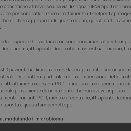
 dendritiche attraverso una via di segnale IFNR tipo 1 che pr
nvece possono influenzare direttamente i T-helper 17 patogeni 
 chemochine appropriati. In questo modo, questi batteri aumen
ale.
e delle specie
thetaiotamicron
sono fondamentali per la rispos
 di melanoma, il trapianto di microbioma intestinale umano, h
300 pazienti, ha dimostrato che la terapia antibiotica riduce l’e
stinale. Due pattern particolari della composizione del micro
enza al trattamento con anti-PD-1. Infine, un altro esperimento 
estinale proveniente da un paziente che non aveva risposto
ttamento con anti-PD-1, mentre al contrario, il trapianto da do
 risposta a questi farmaci nel topo.
pia, modulando il microbioma
ro. “Prima di iniziare un trattamento con un immunoterapico – a