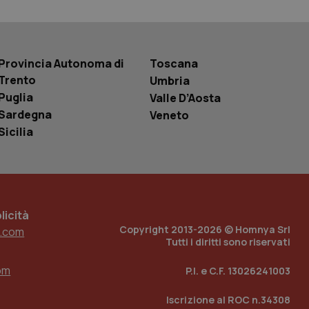
r la gestione
one dell’esperienza
e per abilitare il
Provincia Autonoma di
Toscana
loggato con identity
Trento
Umbria
Puglia
Valle D’Aosta
Sardegna
Veneto
Sicilia
icità
Copyright 2013-2026 © Homnya Srl
.com
Tutti i diritti sono riservati
om
P.I. e C.F. 13026241003
Iscrizione al ROC n.34308