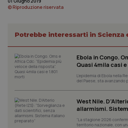
01 Giugno 2019
© Riproduzione riservata
VISITOR_PRIVACY_
Potrebbe interessarti in Scienza
CookieScriptConse
Ebola in Congo. Om
tracking-sites-ironf
tracking-enable
Quasi 4mila casi e
L’epidemia di Ebola nella R
tracking-sites-ironf
session-id
del Paese, sta avanzando pi
_ga
West Nile. D’Alteri
allarmismi. Sistem
“La stagione 2026 conferma
territorio nazionale, con un