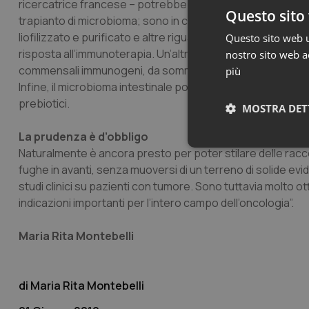
ricercatrice francese – potrebbe essere necessario testa
Questo sito 
trapianto di microbioma; sono in corso anche ricerche mira
liofilizzato e purificato e altre riguardanti la supplementaz
Questo sito web ut
risposta all’immunoterapia. Un’altra linea di ricerca mira a
nostro sito web ac
commensali immunogeni, da somministrare prima di iniziar
più
Infine, il microbioma intestinale potrebbe essere modulato
prebiotici.
MOSTRA DET
La prudenza è d’obbligo
Neces
Naturalmente è ancora presto per poter stilare delle racco
fughe in avanti, senza muoversi di un terreno di solide ev
studi clinici su pazienti con tumore. Sono tuttavia molto o
indicazioni importanti per l’intero campo dell’oncologia”.
Maria Rita Montebelli
I cookie necessari con
Maria Rita Montebelli
e l'accesso alle aree 
Nome