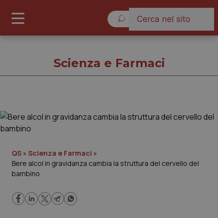
Lunedì 10 Agosto 2026
Scienza e Farmaci
Scienza e Farmaci
Cronache
QS
»
Scienza e Farmaci
»
Bere alcol in gravidanza cambia la struttura del cervello del
Governo e Parlamento
bambino
Regioni e Asl
Lavoro e Professioni