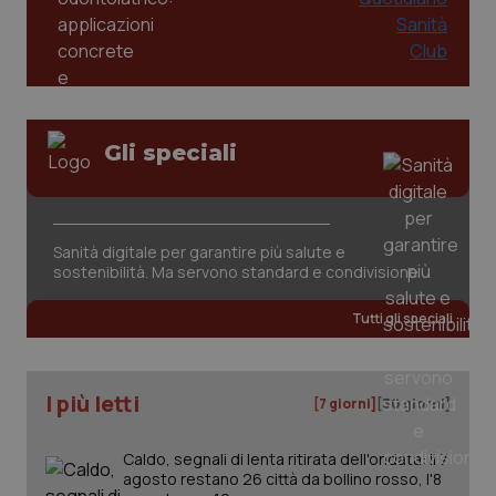
Gli speciali
tracking-sites-ironfish-
www.quotidianosanita.it
4
tracking-enable
settim
2 gior
Sanità digitale per garantire più salute e
sostenibilità. Ma servono standard e condivisione
Tutti gli speciali
tracking-sites-ironfish-
www.quotidianosanita.it
4
session-id
settim
2 gior
I più letti
[7 giorni]
[30 giorni]
Caldo, segnali di lenta ritirata dell'ondata: il 7
_ga
1 anno
Google LLC
agosto restano 26 città da bollino rosso, l'8
mes
.quotidianosanita.it