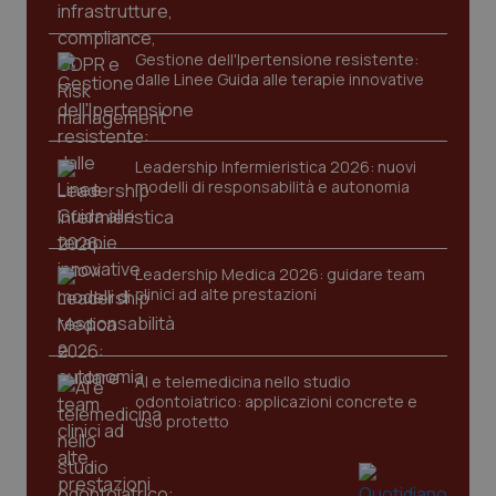
funzionare correttamente senza questi cookie.
Nome
Fornitore
/
Dominio
Scaden
Gestione dell'Ipertensione resistente:
VISITOR_PRIVACY_METADATA
5 mesi
YouTube
dalle Linee Guida alle terapie innovative
settim
.youtube.com
Leadership Infermieristica 2026: nuovi
modelli di responsabilità e autonomia
Leadership Medica 2026: guidare team
clinici ad alte prestazioni
AI e telemedicina nello studio
odontoiatrico: applicazioni concrete e
uso protetto
CookieScriptConsent
5 mesi
CookieScript
settim
www.quotidianosanita.it