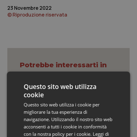
Valle D’Aosta
Oncodermatologia
23 Novembre 2022
© Riproduzione riservata
Veneto
Oncoematologia
Oncologia & Nutrizione
Psoriasi & pelle
Quotidiano Cardiologia
Potrebbe interessarti in
Scienza e Farmaci
Quotidiano Chirurgia
Questo sito web utilizza
cookie
Ebola in Congo. Oms e Africa Cdc:
Quotidiano Oncologia
“Epidemia più veloce della risposta”.
Questo sito web utilizza i cookie per
Quasi 4mila casi e 1.801 morti
Quotidiano Pediatria
migliorare la tua esperienza di
navigazione. Utilizzando il nostro sito web
West Nile. D’Alterio (Rete IZS):
acconsenti a tutti i cookie in conformità
Rene & patologie urogenitali
“Sorveglianza e dati scientifici, senza
allarmismi. Sistema italiano
con la nostra policy per i cookie.
Leggi di