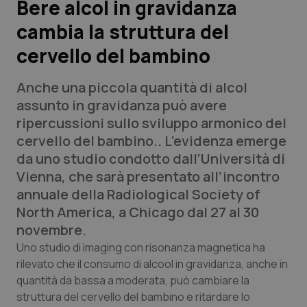
Bere alcol in gravidanza
cambia la struttura del
Scienza e Farmaci
cervello del bambino
Studi e Analisi
Anche una piccola quantità di alcol
Lettere al direttore
assunto in gravidanza può avere
ripercussioni sullo sviluppo armonico del
Edizioni Regionali
cervello del bambino.. L’evidenza emerge
da uno studio condotto dall’Università di
QS Pro
Vienna, che sarà presentato all’incontro
annuale della Radiological Society of
Professionisti Sanitari.AI
North America, a Chicago dal 27 al 30
novembre.
Abruzzo
QS Pro Gold
Uno studio di imaging con risonanza magnetica ha
rilevato che il consumo di alcool in gravidanza, anche in
QS Club
Newsletter
quantità da bassa a moderata, può cambiare la
Basilicata
Artrite & artrosi
struttura del cervello del bambino e ritardare lo