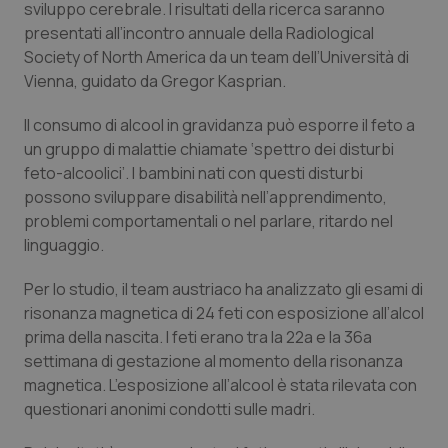
sviluppo cerebrale. I risultati della ricerca saranno
Calabria
Asma & BPCO
presentati all’incontro annuale della Radiological
Society of North America da un team dell’Università di
Campania
Car-T
Vienna, guidato da Gregor Kasprian.
Emilia-Romagna
Colesterolo & coronaropatie
Il consumo di alcool in gravidanza può esporre il feto a
un gruppo di malattie chiamate ‘spettro dei disturbi
Friuli Venezia Giulia
Dermatite Atopica
feto-alcoolici’. I bambini nati con questi disturbi
possono sviluppare disabilità nell’apprendimento,
problemi comportamentali o nel parlare, ritardo nel
Lazio
Diabete & glucometri
linguaggio.
Liguria
Disturbi dell’umore
Per lo studio, il team austriaco ha analizzato gli esami di
risonanza magnetica di 24 feti con esposizione all’alcol
Lombardia
Dolore
prima della nascita. I feti erano tra la 22a e la 36a
settimana di gestazione al momento della risonanza
Marche
Donna & Salute
magnetica. L’esposizione all’alcool è stata rilevata con
questionari anonimi condotti sulle madri.
Molise
Epatiti