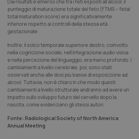
Dai risultati è emerso che tra i feti esposti all’alcool, il
punteggio di maturazione totale del feto (fTMS – fetal
Piemonte
HIV
total maturation score) era significativamente
inferiore rispetto ai controlli della stessa età
Provincia Autonoma di Bolzano
Infezioni & Febbre
gestazionale.
Provincia Autonoma di Trento
Ipertensione & Scompenso
Inoltre, il solco temporale superiore destro, coinvolto
nella cognizione sociale, nell’integrazione audio visiva
Puglia
Malattie rare
e nella percezione del linguaggio, era meno profondo. I
cambiamenti a livello cerebrale, poi, sono stati
osservati anche alle dosi più basse di esposizione ad
Sardegna
Malattia di Crohn & Rettocolite Ulcerosa
alcool. Tuttavia, non è chiaro in che modo questi
cambiamenti a livello strutturale andranno ad avere un
Sicilia
Neuroscienze & patologie neurodegenerative
impatto sullo sviluppo futuro del cervello dopo la
nascita, come evidenziano gli stessi autori.
Toscana
Obesità
Fonte: Radiological Society of North America
Umbria
Oftalmologia
Annual Meeting