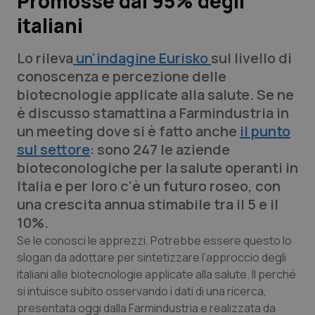
Promosse dal 95% degli
italiani
Scienza e Farmaci
Lo rileva
un'indagine Eurisko
sul livello di
Studi e Analisi
conoscenza e percezione delle
biotecnologie applicate alla salute. Se ne
Lettere al direttore
è discusso stamattina a Farmindustria in
un meeting dove si è fatto anche
il punto
Edizioni Regionali
sul settore
: sono 247 le aziende
bioteconologiche per la salute operanti in
QS Pro
Italia e per loro c'è un futuro roseo, con
una crescita annua stimabile tra il 5 e il
Professionisti Sanitari.AI
10%.
Se le conosci le apprezzi. Potrebbe essere questo lo
Abruzzo
QS Pro Gold
slogan da adottare per sintetizzare l’approccio degli
italiani alle biotecnologie applicate alla salute. Il perché
QS Club
Newsletter
Basilicata
Artrite & artrosi
si intuisce subito osservando i dati di una ricerca,
presentata oggi dalla Farmindustria e realizzata da