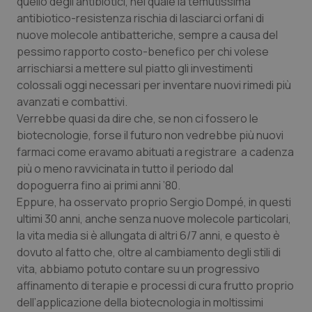
quello degli antibiotici, nel quale la temutissima
Valle D’Aosta
Oncodermatologia
antibiotico-resistenza rischia di lasciarci orfani di
nuove molecole antibatteriche, sempre a causa del
Veneto
Oncoematologia
pessimo rapporto costo-benefico per chi volese
arrischiarsi a mettere sul piatto gli investimenti
Oncologia & Nutrizione
colossali oggi necessari per inventare nuovi rimedi più
avanzati e combattivi.
Psoriasi & pelle
Verrebbe quasi da dire che, se non ci fossero le
biotecnologie, forse il futuro non vedrebbe più nuovi
Quotidiano Cardiologia
farmaci come eravamo abituati a registrare a cadenza
più o meno ravvicinata in tutto il periodo dal
Quotidiano Chirurgia
dopoguerra fino ai primi anni ’80.
Eppure, ha osservato proprio Sergio Dompé, in questi
ultimi 30 anni, anche senza nuove molecole particolari,
Quotidiano Oncologia
la vita media si è allungata di altri 6/7 anni, e questo è
dovuto al fatto che, oltre al cambiamento degli stili di
Quotidiano Pediatria
vita, abbiamo potuto contare su un progressivo
affinamento di terapie e processi di cura frutto proprio
Rene & patologie urogenitali
dell’applicazione della biotecnologia in moltissimi