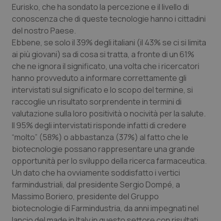
Eurisko, che ha sondato la percezione e il livello di
Calabria
Asma & BPCO
conoscenza che di queste tecnologie hanno i cittadini
del nostro Paese.
Campania
Car-T
Ebbene, se solo il 39% degli italiani (il 43% se ci si limita
ai più giovani) sa di cosa si tratta, a fronte di un 61%
Emilia-Romagna
Colesterolo & coronaropatie
che ne ignora il significato, una volta che i ricercatori
hanno provveduto a informare correttamente gli
Friuli Venezia Giulia
Dermatite Atopica
intervistati sul significato e lo scopo del termine, si
raccoglie un risultato sorprendente in termini di
Lazio
Diabete & glucometri
valutazione sulla loro positività o nocività per la salute.
Il 95% degli intervistati risponde infatti di credere
Liguria
Disturbi dell’umore
“molto” (58%) o abbastanza (37%) al fatto che le
biotecnologie possano rappresentare una grande
opportunità per lo sviluppo della ricerca farmaceutica.
Lombardia
Dolore
Un dato che ha ovviamente soddisfatto i vertici
farmindustriali, dal presidente Sergio Dompé, a
Marche
Donna & Salute
Massimo Boriero, presidente del Gruppo
biotecnologie di Farmindustria, da anni impegnati nel
Molise
Epatiti
lancio del made in Italy in questo settore con risultati