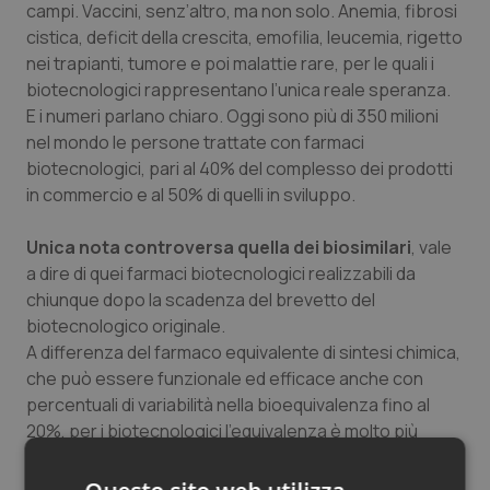
campi. Vaccini, senz’altro, ma non solo. Anemia, fibrosi
Salute orale & impianti
cistica, deficit della crescita, emofilia, leucemia, rigetto
nei trapianti, tumore e poi malattie rare, per le quali i
Sangue & coagulazione
biotecnologici rappresentano l’unica reale speranza.
E i numeri parlano chiaro. Oggi sono più di 350 milioni
Tiroide
nel mondo le persone trattate con farmaci
biotecnologici, pari al 40% del complesso dei prodotti
in commercio e al 50% di quelli in sviluppo.
Tumore al seno
Unica nota controversa quella dei biosimilari
, vale
Tumore ovarico
a dire di quei farmaci biotecnologici realizzabili da
chiunque dopo la scadenza del brevetto del
Tumori del Polmone & Testa Collo
biotecnologico originale.
A differenza del farmaco equivalente di sintesi chimica,
Tumori gastrointestinali
che può essere funzionale ed efficace anche con
percentuali di variabilità nella bioequivalenza fino al
Ulcera & Reflusso
20%, per i biotecnologici l’equivalenza è molto più
complessa. E questo perché occorre tener conto di
Vaccini
una molteplicità di fattori, dal complesso delle