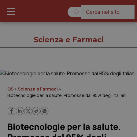
Domenica 9 Agosto 2026
Scienza e Farmaci
Scienza e Farmaci
Cronache
QS
»
Scienza e Farmaci
»
Biotecnologie per la salute. Promosse dal 95% degli italiani
Governo e Parlamento
Regioni e Asl
Biotecnologie per la salute.
Lavoro e Professioni