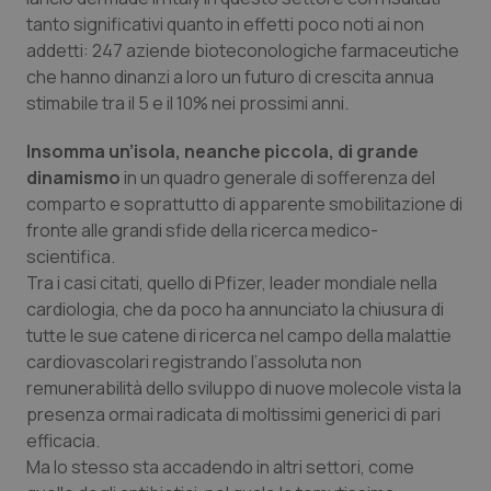
tanto significativi quanto in effetti poco noti ai non
Piemonte
HIV
addetti: 247 aziende bioteconologiche farmaceutiche
che hanno dinanzi a loro un futuro di crescita annua
Provincia Autonoma di Bolzano
Infezioni & Febbre
stimabile tra il 5 e il 10% nei prossimi anni.
Insomma un’isola, neanche piccola, di grande
Provincia Autonoma di Trento
Ipertensione & Scompenso
dinamismo
in un quadro generale di sofferenza del
comparto e soprattutto di apparente smobilitazione di
Puglia
Malattie rare
fronte alle grandi sfide della ricerca medico-
scientifica.
Sardegna
Malattia di Crohn & Rettocolite Ulcerosa
Tra i casi citati, quello di Pfizer, leader mondiale nella
cardiologia, che da poco ha annunciato la chiusura di
Sicilia
Neuroscienze & patologie neurodegenerative
tutte le sue catene di ricerca nel campo della malattie
cardiovascolari registrando l’assoluta non
Toscana
Obesità
remunerabilità dello sviluppo di nuove molecole vista la
presenza ormai radicata di moltissimi generici di pari
Umbria
Oftalmologia
efficacia.
Ma lo stesso sta accadendo in altri settori, come