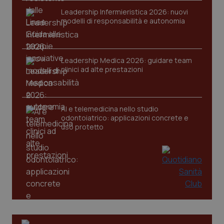
Leadership Infermieristica 2026: nuovi
tracking-sites-ironfish-
www.quotidianosanita.it
4
modelli di responsabilità e autonomia
session-id
settim
2 gior
Leadership Medica 2026: guidare team
clinici ad alte prestazioni
_ga
1 anno
Google LLC
mes
.quotidianosanita.it
AI e telemedicina nello studio
odontoiatrico: applicazioni concrete e
uso protetto