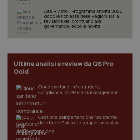
Aifa. Rivisto il Programma attività 2026
dopo le richieste delle Regioni. Dalla
revisione del prontuario alla
governance, ecco le novità
CookieScriptConsent
5 mesi
CookieScript
settim
www.quotidianosanita.it
Ultime analisi e review da QS Pro
Gold
Cloud sanitario: infrastrutture,
compliance, GDPR e Risk management
tracking-sites-ironfish-
www.quotidianosanita.it
4
Gestione dell'Ipertensione resistente:
tracking-enable
settim
dalle Linee Guida alle terapie innovative
2 gior