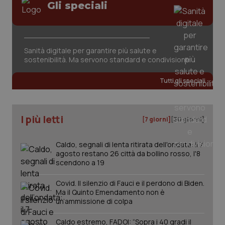
Gli speciali
Sanità digitale per garantire più salute e
sostenibilità. Ma servono standard e condivisione
Tutti gli speciali
PHPSESSID
Sessio
PHP.net
www.quotidianosanita.it
I più letti
[7 giorni]
[30 giorni]
Caldo, segnali di lenta ritirata dell'ondata: il 7
agosto restano 26 città da bollino rosso, l'8
scendono a 19
Covid. Il silenzio di Fauci e il perdono di Biden.
Ma il Quinto Emendamento non è
un’ammissione di colpa
Caldo estremo, FADOI: “Sopra i 40 gradi il