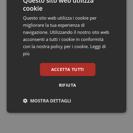
Questo sito web utilizza
procedure di isolamento e fabbricazione, dal livello di
cookie
purificazione, al ceppo di partenza e alla stessa
Questo sito web utilizza i cookie per
dislocazione territoriale dell’azienda, che rendono
migliorare la tua esperienza di
molto difficile la riproduzione di farmaci equivalenti
navigazione. Utilizzando il nostro sito web
come per i tradizionali generici “chimici”.
acconsenti a tutti i cookie in conformità
Porte chiuse ai biosimilari, quindi? No, spiega sempre
con la nostra policy per i cookie.
Leggi di
Dompé, ma certamente si dovranno adottare da parte
più
delle autorità competenti molti più livelli di verifica per
essere certi di avere a disposizione un prodotto
efficace e sicuro.
ACCETTA TUTTI
RIFIUTA
MOSTRA DETTAGLI
19 Maggio 2011
© Riproduzione riservata
Necessari
Statistici
Marketing