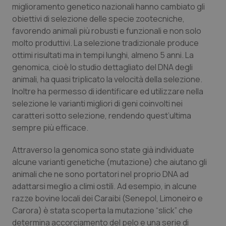
miglioramento genetico nazionali hanno cambiato gli
Salute orale & impianti
obiettivi di selezione delle specie zootecniche,
favorendo animali più robusti e funzionali e non solo
Sangue & coagulazione
molto produttivi. La selezione tradizionale produce
ottimi risultati ma in tempi lunghi, almeno 5 anni. La
Tiroide
genomica, cioè lo studio dettagliato del DNA degli
animali, ha quasi triplicato la velocità della selezione.
Tumore al seno
Inoltre ha permesso di identificare ed utilizzare nella
selezione le varianti migliori di geni coinvolti nei
caratteri sotto selezione, rendendo quest’ultima
Tumore ovarico
sempre più efficace.
Tumori del Polmone & Testa Collo
Attraverso la genomica sono state già individuate
alcune varianti genetiche (mutazione) che aiutano gli
Tumori gastrointestinali
animali che ne sono portatori nel proprio DNA ad
adattarsi meglio a climi ostili. Ad esempio, in alcune
Ulcera & Reflusso
razze bovine locali dei Caraibi (Senepol, Limoneiro e
Carora) è stata scoperta la mutazione “slick” che
Vaccini
determina accorciamento del pelo e una serie di