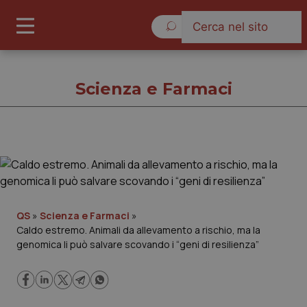
Venerdì 7 Agosto 2026
Scienza e Farmaci
Scienza e Farmaci
Cronache
QS
»
Scienza e Farmaci
»
Caldo estremo. Animali da allevamento a rischio, ma la
Governo e Parlamento
genomica li può salvare scovando i “geni di resilienza”
Regioni e Asl
Lavoro e Professioni