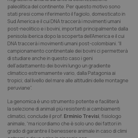
settim
.youtube.com
paleolitica del continente. Per questo motivo sono
stati presi come riferimento il fagiolo, domesticato in
Sud America e il cui DNA traccerà i movimenti umani
post-neolitico e i bovini, importati principalmente dalla
penisola iberica dopo la scoperta dell’America e il cui
DNA traccerà i movimenti umani post-colombiani. “Il
campionamento continentale dei bovini ci permetterà
di studiare anche in questo caso i geni
dell’adattamento dei bovini lungo un gradiente
climatico estremamente vario, dalla Patagonia ai
tropici; dal livello del mare alle altitudini delle montagne
peruviane”.
CookieScriptConsent
5 mesi
CookieScript
La genomica è uno strumento potente e faciliterà
settim
www.quotidianosanita.it
la selezione di animali più resistenti ai cambiamenti
climatici, conclude il prof.
Erminio Trevisi
, fisiologo
animale, “ma ricordiamo che è solo uno dei fattori in
grado di garantire il benessere animale in caso di climi