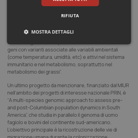
aveva come obiettivo primario la caratterizzazione e
valorizzazione delle biobanche di DNA e di seme e
RIFIUTA
ovociti animali delle specie zootecniche – racconta il
professor Ajmone Marsan – il nostro gruppo è stato
MOSTRA DETTAGLI
incaricato di identificare geni associati all’adattamento
al clima negli ovini europei. Sono stati identificati diversi
Necessari
Statistici
Marketing
geni con varianti associate alle variabili ambientali
(come temperatura, umidità, etc) e attivi nel sistema
immunitario e nel metabolismo, soprattutto nel
metabolismo dei grassi”.
Un ultimo progetto da menzionare, finanziato dal MIUR
Necessari
Statistici
Marketing
nell’ambito dei progetti di interesse nazionale PRIN, è
“
A multi-species genomic approach to assess pre-
I cookie necessari contribuiscono a rendere fruibile il
sito web abilitandone funzionalità di base quali la
and post-Columbian population dynamics in South
navigazione sulle pagine e l'accesso alle aree
America
”, che studia in parallelo il genoma di uomo
protette del sito. Il sito web non è in grado di
funzionare correttamente senza questi cookie.
fagiolo e bovini del continente sud-americano.
Nome
Fornitore
/
Dominio
Scaden
L’obiettivo principale è la ricostruzione delle vie di
migrazione umana durante la colonizzazione
VISITOR_PRIVACY_METADATA
5 mesi
YouTube