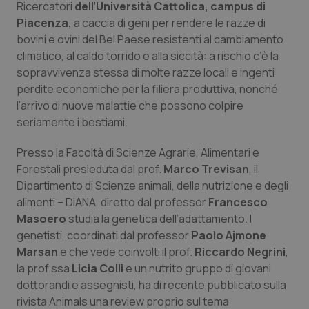
Ricercatori
dell’Università Cattolica,
campus di
Calabria
Asma & BPCO
Piacenza,
a caccia di geni per rendere le razze di
bovini e ovini del Bel Paese resistenti al cambiamento
Campania
Car-T
climatico, al caldo torrido e alla siccità: a rischio c’è la
sopravvivenza stessa di molte razze locali e ingenti
Emilia-Romagna
Colesterolo & coronaropatie
perdite economiche per la filiera produttiva, nonché
l’arrivo di nuove malattie che possono colpire
Friuli Venezia Giulia
Dermatite Atopica
seriamente i bestiami.
Presso la Facoltà di Scienze Agrarie, Alimentari e
Lazio
Diabete & glucometri
Forestali presieduta dal prof.
Marco Trevisan
, il
Dipartimento di Scienze animali, della nutrizione e degli
Liguria
Disturbi dell’umore
alimenti – DiANA, diretto dal professor
Francesco
Masoero
studia la genetica dell’adattamento. I
Lombardia
Dolore
genetisti, coordinati dal professor
Paolo Ajmone
Marsan
e che vede coinvolti il prof.
Riccardo Negrini
,
Marche
Donna & Salute
la prof.ssa
Licia Colli
e un nutrito gruppo di giovani
dottorandi e assegnisti, ha di recente pubblicato sulla
Molise
Epatiti
rivista Animals una review proprio sul tema