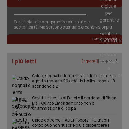
del
vid
inco
può
det
Sanità digitale per garantire più salute e
vis
web
sostenibilità. Ma servono standard e condivisione
uti
nuo
ver
Tutti gli speciali
dell
You
YSC
Sessione
Que
Google LLC
imp
.youtube.com
I più letti
[7 giorni]
[30 giorni]
You
ten
vis
vid
Caldo, segnali di lenta ritirata dell'ondata: il 7
agosto restano 26 città da bollino rosso, l'8
__Secure-
.youtube.com
5 mesi 4
Que
scendono a 21
ROLLOUT_TOKEN
settimane
imp
You
ges
Covid. Il silenzio di Fauci e il perdono di Biden.
del
Ma il Quinto Emendamento non è
e d
per
un’ammissione di colpa
del
ute
Caldo estremo, FADOI: “Sopra i 40 gradi il
tracking-sites-
www.quotidianosanita.it
4
Que
corpo può non riuscire più a disperdere il
ironfish-tracking-
settimane
imp