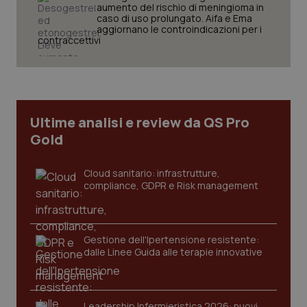
aumento del rischio di meningioma in
caso di uso prolungato. Aifa e Ema
aggiornano le controindicazioni per i
contraccettivi
Ultime analisi e review da QS Pro
Gold
Cloud sanitario: infrastrutture,
compliance, GDPR e Risk management
_ga_KM60CM4NPH
.quotidianosanita.it
1 anno
mes
Gestione dell'Ipertensione resistente:
dalle Linee Guida alle terapie innovative
Leadership Infermieristica 2026: nuovi