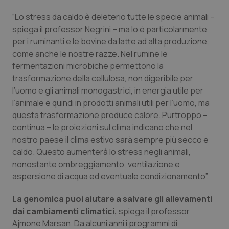
Valle D’Aosta
Oncodermatologia
“Lo stress da caldo è deleterio tutte le specie animali –
Veneto
Oncoematologia
spiega il professor Negrini – ma lo è particolarmente
per i ruminanti e le bovine da latte ad alta produzione,
come anche le nostre razze. Nel rumine le
Oncologia & Nutrizione
fermentazioni microbiche permettono la
trasformazione della cellulosa, non digeribile per
Psoriasi & pelle
l’uomo e gli animali monogastrici, in energia utile per
l’animale e quindi in prodotti animali utili per l’uomo, ma
Quotidiano Cardiologia
questa trasformazione produce calore. Purtroppo –
continua – le proiezioni sul clima indicano che nel
Quotidiano Chirurgia
nostro paese il clima estivo sarà sempre più secco e
caldo. Questo aumenterà lo stress negli animali,
Quotidiano Oncologia
nonostante ombreggiamento, ventilazione e
aspersione di acqua ed eventuale condizionamento”.
Quotidiano Pediatria
La genomica puoi aiutare a salvare gli allevamenti
dai cambiamenti climatici,
spiega il professor
Rene & patologie urogenitali
Ajmone Marsan.
Da alcuni anni i programmi di