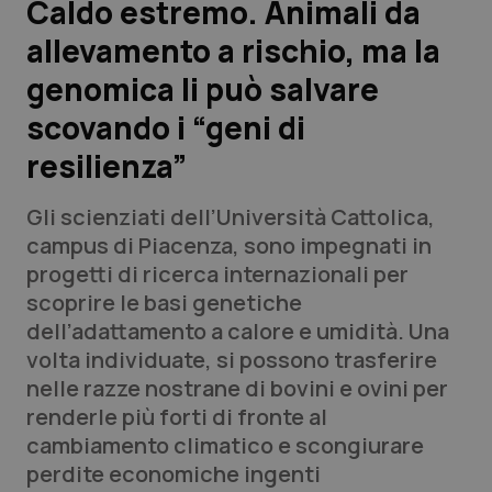
Caldo estremo. Animali da
allevamento a rischio, ma la
Scienza e Farmaci
genomica li può salvare
Studi e Analisi
scovando i “geni di
resilienza”
Lettere al direttore
Gli scienziati dell’Università Cattolica,
Edizioni Regionali
campus di Piacenza, sono impegnati in
progetti di ricerca internazionali per
QS Pro
scoprire le basi genetiche
dell’adattamento a calore e umidità. Una
Professionisti Sanitari.AI
volta individuate, si possono trasferire
nelle razze nostrane di bovini e ovini per
Abruzzo
QS Pro Gold
renderle più forti di fronte al
cambiamento climatico e scongiurare
QS Club
Newsletter
Basilicata
Artrite & artrosi
perdite economiche ingenti