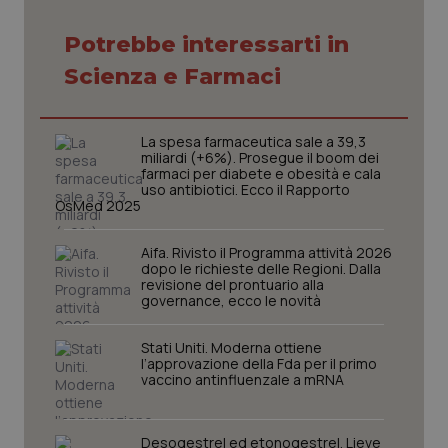
Potrebbe interessarti in
Scienza e Farmaci
La spesa farmaceutica sale a 39,3
miliardi (+6%). Prosegue il boom dei
farmaci per diabete e obesità e cala
uso antibiotici. Ecco il Rapporto
OsMed 2025
Aifa. Rivisto il Programma attività 2026
dopo le richieste delle Regioni. Dalla
revisione del prontuario alla
governance, ecco le novità
Stati Uniti. Moderna ottiene
l’approvazione della Fda per il primo
vaccino antinfluenzale a mRNA
PHPSESSID
Sessio
PHP.net
www.quotidianosanita.it
Desogestrel ed etonogestrel. Lieve