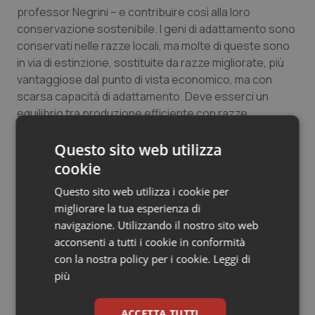
professor Negrini – e contribuire così alla loro
conservazione sostenibile. I geni di adattamento sono
conservati nelle razze locali, ma molte di queste sono
in via di estinzione, sostituite da razze migliorate, più
vantaggiose dal punto di vista economico, ma con
scarsa capacità di adattamento. Deve esserci un
equilibrio tra produzione efficiente con razze
industriali, che permettono di sfamare il mondo in modo
sostenibile, e conservazione della biodiversità
Questo sito web utilizza
zootecnica, riserva di geni utili”.
cookie
Questo sito web utilizza i cookie per
“La genomica permette oggi di aumentare l’efficienza
migliorare la tua esperienza di
delle razze locali, aumentandone la sostenibilità e al
navigazione. Utilizzando il nostro sito web
contempo studiarne il DNA per identificare geni per
acconsenti a tutti i cookie in conformità
l’adattamento utili per le razze industriali”, precisa il
con la nostra policy per i cookie.
Leggi di
professor Ajmone Marsan.
più
Un secondo progetto europeo appena terminato è
IMAGE
coordinato dall’INRA francese. “Il progetto
ACCETTA TUTTI