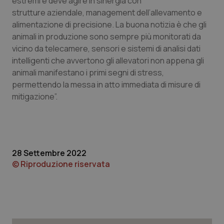
estremi e deve agire in sinergia con
strutture aziendale, management dell’allevamento e
alimentazione di precisione. La buona notizia è che gli
animali in produzione sono sempre più monitorati da
vicino da telecamere, sensori e sistemi di analisi dati
intelligenti che avvertono gli allevatori non appena gli
tracking-sites-ironfish-
www.quotidianosanita.it
4
tracking-enable
settim
animali manifestano i primi segni di stress,
2 gior
permettendo la messa in atto immediata di misure di
mitigazione”.
tracking-sites-ironfish-
www.quotidianosanita.it
4
session-id
settim
2 gior
28 Settembre 2022
© Riproduzione riservata
_ga
1 anno
Google LLC
mes
.quotidianosanita.it