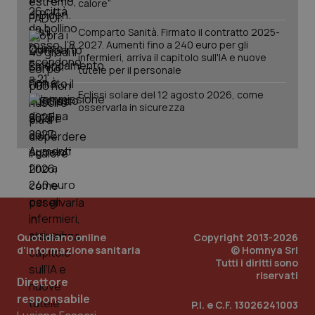
calore”
named-enable
2 giorni
dal
per 
sis
Comparto Sanità. Firmato il contratto 2025-
sol
2027. Aumenti fino a 240 euro per gli
ute
ide
infermieri, arriva il capitolo sull'IA e nuove
Wel
tutele per il personale
Eclissi solare del 12 agosto 2026, come
osservarla in sicurezza
Quotidiano online
Copyright 2013-2026
d'informazione sanitaria
© Homnya Srl
Tutti i diritti sono
riservati
Direttore
responsabile
P.I. e C.F. 13026241003