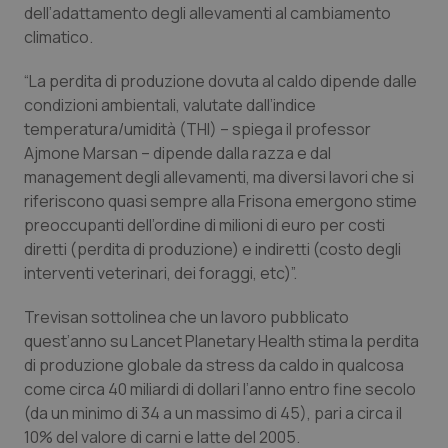
dell’adattamento degli allevamenti al cambiamento
Piemonte
HIV
climatico.
“La perdita di produzione dovuta al caldo dipende dalle
Provincia Autonoma di Bolzano
Infezioni & Febbre
condizioni ambientali, valutate dall’indice
temperatura/umidità (THI) – spiega il professor
Provincia Autonoma di Trento
Ipertensione & Scompenso
Ajmone Marsan – dipende dalla razza e dal
management degli allevamenti, ma diversi lavori che si
Puglia
Malattie rare
riferiscono quasi sempre alla Frisona emergono stime
preoccupanti dell’ordine di milioni di euro per costi
Sardegna
Malattia di Crohn & Rettocolite Ulcerosa
diretti (perdita di produzione) e indiretti (costo degli
interventi veterinari, dei foraggi, etc)”.
Sicilia
Neuroscienze & patologie neurodegenerative
Trevisan sottolinea che un lavoro pubblicato
quest’anno su
Lancet Planetary Health
stima la perdita
Toscana
Obesità
di produzione globale da stress da caldo in qualcosa
come circa 40 miliardi di dollari l’anno entro fine secolo
Umbria
Oftalmologia
(da un minimo di 34 a un massimo di 45), pari a circa il
10% del valore di carni e latte del 2005.