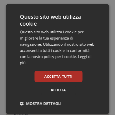
Salute orale & impianti
17 Aprile 2013
© Riproduzione riservata
Questo sito web utilizza
Sangue & coagulazione
cookie
Questo sito web utilizza i cookie per
Tiroide
migliorare la tua esperienza di
navigazione. Utilizzando il nostro sito web
Tumore al seno
acconsenti a tutti i cookie in conformità
Potrebbe interessarti in
con la nostra policy per i cookie.
Leggi di
Tumore ovarico
Scienza e Farmaci
più
Tumori del Polmone & Testa Collo
ACCETTA TUTTI
Ebola in Congo. Oms e Africa Cdc:
“Epidemia più veloce della risposta”.
Tumori gastrointestinali
Quasi 4mila casi e 1.801 morti
RIFIUTA
Ulcera & Reflusso
MOSTRA DETTAGLI
West Nile. D’Alterio (Rete IZS):
“Sorveglianza e dati scientifici, senza
Vaccini
allarmismi. Sistema italiano
Necessari
Statistici
Marketing