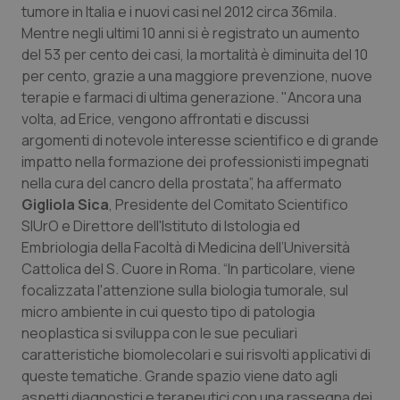
tumore in Italia e i nuovi casi nel 2012 circa 36mila.
Piemonte
HIV
Mentre negli ultimi 10 anni si è registrato un aumento
del 53 per cento dei casi, la mortalità è diminuita del 10
per cento, grazie a una maggiore prevenzione, nuove
Provincia Autonoma di Bolzano
Infezioni & Febbre
terapie e farmaci di ultima generazione. "Ancora una
volta, ad Erice, vengono affrontati e discussi
Provincia Autonoma di Trento
Ipertensione & Scompenso
argomenti di notevole interesse scientifico e di grande
impatto nella formazione dei professionisti impegnati
Puglia
Malattie rare
nella cura del cancro della prostata”, ha affermato
Gigliola Sica
, Presidente del Comitato Scientifico
Sardegna
Malattia di Crohn & Rettocolite Ulcerosa
SIUrO e Direttore dell'Istituto di Istologia ed
Embriologia della Facoltà di Medicina dell’Università
Sicilia
Neuroscienze & patologie neurodegenerative
Cattolica del S. Cuore in Roma. “In particolare, viene
focalizzata l'attenzione sulla biologia tumorale, sul
Toscana
Obesità
micro ambiente in cui questo tipo di patologia
neoplastica si sviluppa con le sue peculiari
caratteristiche biomolecolari e sui risvolti applicativi di
Umbria
Oftalmologia
queste tematiche. Grande spazio viene dato agli
aspetti diagnostici e terapeutici con una rassegna dei