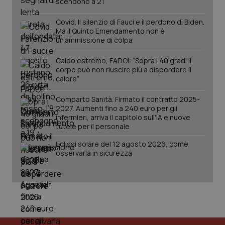
scendono a 21
Covid. Il silenzio di Fauci e il perdono di Biden.
Ma il Quinto Emendamento non è
un’ammissione di colpa
Caldo estremo, FADOI: “Sopra i 40 gradi il
corpo può non riuscire più a disperdere il
calore”
Comparto Sanità. Firmato il contratto 2025-
2027. Aumenti fino a 240 euro per gli
infermieri, arriva il capitolo sull'IA e nuove
tutele per il personale
PHPSESSID
Sessio
PHP.net
www.quotidianosanita.it
Eclissi solare del 12 agosto 2026, come
osservarla in sicurezza