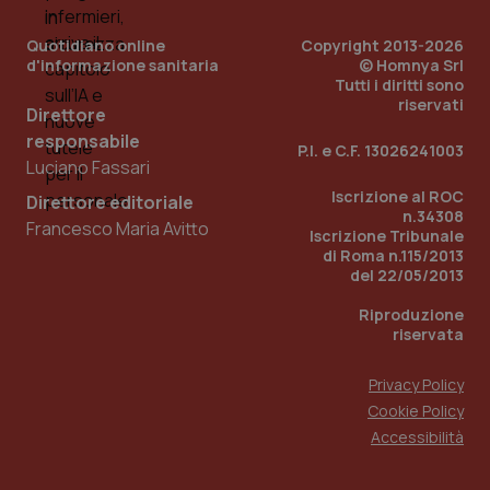
Quotidiano online
Copyright 2013-2026
d'informazione sanitaria
© Homnya Srl
Tutti i diritti sono
riservati
Direttore
responsabile
P.I. e C.F. 13026241003
Luciano Fassari
Iscrizione al ROC
_ga_KM60CM4NPH
.quotidianosanita.it
1 anno
Direttore editoriale
mes
n.34308
Francesco Maria Avitto
Iscrizione Tribunale
di Roma n.115/2013
del 22/05/2013
Riproduzione
riservata
Privacy Policy
Fornitore
/
Cookie Policy
Nome
Scadenza
Descrizion
Dominio
Accessibilità
Nome
Fornitore
/
Dominio
Scadenza
Des
_ga_0VMQEQKQ1N
.quotidianosanita.it
1 anno 1
Questo
mese
cookie
VISITOR_INFO1_LIVE
5 mesi 4
Que
Google LLC
viene
settimane
imp
.youtube.com