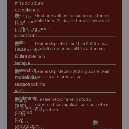
Gestione dell'Ipertensione resistente:
dalle Linee Guida alle terapie innovative
Leadership Infermieristica 2026: nuovi
modelli di responsabilità e autonomia
CookieScriptConsent
5 mesi
CookieScript
settim
www.quotidianosanita.it
Leadership Medica 2026: guidare team
clinici ad alte prestazioni
AI e telemedicina nello studio
odontoiatrico: applicazioni concrete e
uso protetto
tracking-sites-ironfish-
www.quotidianosanita.it
4
tracking-enable
settim