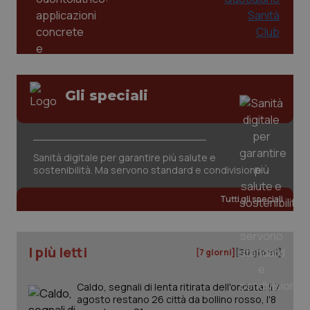
2 gior
tracking-sites-ironfish-
www.quotidianosanita.it
4
session-id
settim
2 gior
Gli speciali
_ga
1 anno
Google LLC
mes
.quotidianosanita.it
Sanità digitale per garantire più salute e
sostenibilità. Ma servono standard e condivisione
Tutti gli speciali
I più letti
[7 giorni]
[30 giorni]
Caldo, segnali di lenta ritirata dell'ondata: il 7
agosto restano 26 città da bollino rosso, l'8