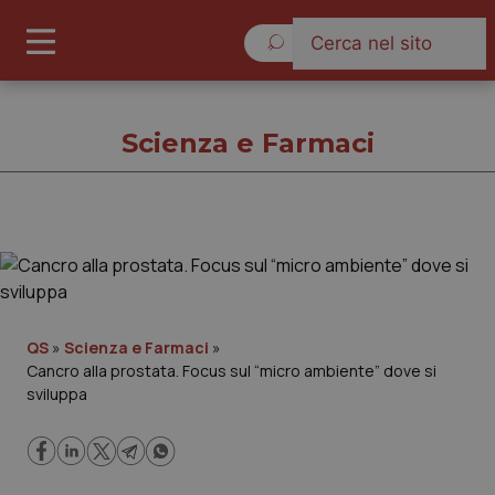
Venerdì 7 Agosto 2026
Scienza e Farmaci
Scienza e Farmaci
Cronache
QS
»
Scienza e Farmaci
»
Cancro alla prostata. Focus sul “micro ambiente” dove si
Governo e Parlamento
sviluppa
Regioni e Asl
Lavoro e Professioni