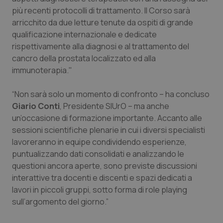
Valle D’Aosta
Oncodermatologia
più recenti protocolli di trattamento. Il Corso sarà
arricchito da due letture tenute da ospiti di grande
Veneto
Oncoematologia
qualificazione internazionale e dedicate
rispettivamente alla diagnosi e al trattamento del
Oncologia & Nutrizione
cancro della prostata localizzato ed alla
immunoterapia."
Psoriasi & pelle
“Non sarà solo un momento di confronto – ha concluso
Quotidiano Cardiologia
Giario Conti
, Presidente SIUrO – ma anche
un’occasione di formazione importante. Accanto alle
sessioni scientifiche plenarie in cui i diversi specialisti
Quotidiano Chirurgia
lavoreranno in equipe condividendo esperienze,
puntualizzando dati consolidati e analizzando le
Quotidiano Oncologia
questioni ancora aperte, sono previste discussioni
interattive tra docenti e discenti e spazi dedicati a
Quotidiano Pediatria
lavori in piccoli gruppi, sotto forma di role playing
sull’argomento del giorno.”
Rene & patologie urogenitali