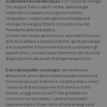
da
Michele Pavone Macaluso
, il 14° Corso di Urologia
Calabria
Asma & BPCO
Oncologica “Cancro alla Prostata: dalla biologia
molecolare e cellulare ai progressi in ambito
Campania
Car-T
terapeutico”, organizzato dalla Società Italiana di
Urologia Oncologica (SIUrO) con il patrocinio del
Emilia-Romagna
Colesterolo & coronaropatie
Presidente della Repubblica.
Al centro dei cinque giorni di lavori, articolati in Sessioni
Friuli Venezia Giulia
Dermatite Atopica
di Ricerca di Base e Sessioni Cliniche, gli attuali sviluppi
e le prospettive future inerenti la ricerca di base e gli
aspetti clinici, con particolare riferimento alle tecniche
Lazio
Diabete & glucometri
diagnostiche e alle attuali strategie terapeutiche.
Liguria
Disturbi dell’umore
È uno dei big killer oncologici:
per incidenza e
diffusione il cancro alla prostata equivale nell’uomo al
Lombardia
Dolore
tumore al seno per le donne e i risultati parlano chiaro:
1 uomo su 16 di età superiore ai 50 anni è a rischio
Marche
Donna & Salute
tumore, a oggi sono circa 217 mila gli italiani che
convivono con la malattia. I carcinomi prostatici
Molise
Epatiti
rappresentano il 20 per cento di tutte le diagnosi di