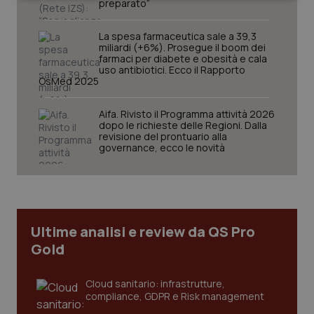
preparato”
La spesa farmaceutica sale a 39,3
miliardi (+6%). Prosegue il boom dei
farmaci per diabete e obesità e cala
uso antibiotici. Ecco il Rapporto
OsMed 2025
Necessari
Statistici
Marketing
Aifa. Rivisto il Programma attività 2026
I cookie necessari contribuiscono a rendere fruibile il
dopo le richieste delle Regioni. Dalla
sito web abilitandone funzionalità di base quali la
revisione del prontuario alla
navigazione sulle pagine e l'accesso alle aree
governance, ecco le novità
protette del sito. Il sito web non è in grado di
funzionare correttamente senza questi cookie.
Nome
Fornitore
/
Dominio
Scaden
VISITOR_PRIVACY_METADATA
5 mesi
YouTube
settim
.youtube.com
Ultime analisi e review da QS Pro
Gold
Cloud sanitario: infrastrutture,
compliance, GDPR e Risk management