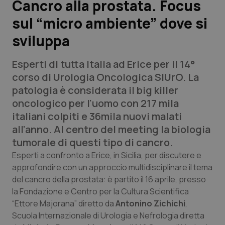
Cancro alla prostata. Focus
sul “micro ambiente” dove si
Scienza e Farmaci
sviluppa
Studi e Analisi
Esperti di tutta Italia ad Erice per il 14°
Lettere al direttore
corso di Urologia Oncologica SIUrO. La
patologia è considerata il big killer
Edizioni Regionali
oncologico per l'uomo con 217 mila
italiani colpiti e 36mila nuovi malati
QS Pro
all'anno. Al centro del meeting la biologia
tumorale di questi tipo di cancro.
Professionisti Sanitari.AI
Esperti a confronto a Erice, in Sicilia, per discutere e
approfondire con un approccio multidisciplinare il tema
del cancro della prostata: è partito il 16 aprile, presso
Abruzzo
QS Pro Gold
la Fondazione e Centro per la Cultura Scientifica
QS Club
Newsletter
“Ettore Majorana” diretto da
Antonino Zichichi
,
Basilicata
Artrite & artrosi
Scuola Internazionale di Urologia e Nefrologia diretta