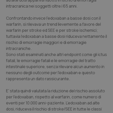
ad alte dosi appariva ridotto il rischio di emorragia
Salute orale & impianti
intracranica nei soggetti oltre i 65 anni.
Confrontando invece l’edoxaban a basse dosi con il
Sangue & coagulazione
warfarin, si rilevava un
trend
lievemente a favore del
warfarin per
stroke
ed SEE e per
stroke
ischemici;
Tiroide
tuttavia l’edoxaban a basse dosi riduceva nettamente il
rischio di emorragie maggiori e di emorragie
Tumore al seno
intracraniche.
Sono stati esaminati anche altri
endpoint
come gli ictus
Tumore ovarico
fatali, le emorragie fatali e le emorragie del tratto
intestinale superiore, senza rilevare alcun aumento in
Tumori del Polmone & Testa Collo
nessuno degli
outcome
per l’edoxaban e questo
rappresenta un dato rassicurante.
Tumori gastrointestinali
E’ stata quindi valutata la riduzione del rischio assoluto
per l’edoxaban, rispetto al warfarin, come numero di
Ulcera & Reflusso
eventi per 10.000 anni-paziente. L’edoxaban ad alte
dosi, riduceva il rischio di
stroke
/SEE in tutte le classi
Vaccini