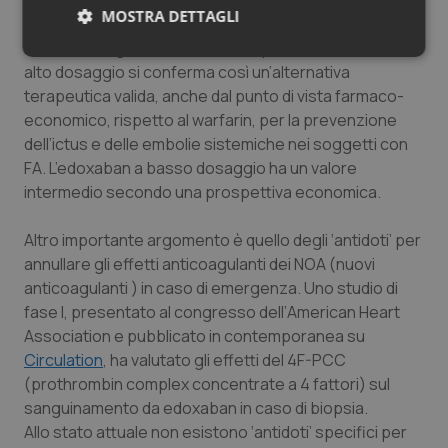
di vista di costo-efficacia la sua piena validità.
MOSTRA DETTAGLI
Nonostante gli elevati costi d’acquisto, l’edoxaban ad
Necessari
Statistici
Marketing
alto dosaggio si conferma così un’alternativa
terapeutica valida, anche dal punto di vista farmaco-
economico, rispetto al warfarin, per la prevenzione
dell’ictus e delle embolie sistemiche nei soggetti con
FA. L’edoxaban a basso dosaggio ha un valore
intermedio secondo una prospettiva economica.
Necessari
Statistici
Marketing
Altro importante argomento è quello degli ‘antidoti’ per
I cookie necessari contribuiscono a rendere fruibile il
sito web abilitandone funzionalità di base quali la
annullare gli effetti anticoagulanti dei NOA (nuovi
navigazione sulle pagine e l'accesso alle aree
anticoagulanti ) in caso di emergenza. Uno studio di
protette del sito. Il sito web non è in grado di
funzionare correttamente senza questi cookie.
fase I, presentato al congresso dell’
American Heart
Nome
Fornitore
/
Dominio
Scaden
Association
e pubblicato in contemporanea su
Circulation
, ha valutato gli effetti del 4F-PCC
VISITOR_PRIVACY_METADATA
5 mesi
YouTube
settim
.youtube.com
(
prothrombin complex concentrate
a 4 fattori) sul
sanguinamento da edoxaban in caso di biopsia.
Allo stato attuale non esistono ‘antidoti’ specifici per