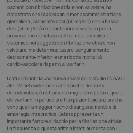
Lo studio ENGAGE AF-TIMI 48, condotto su 21.105
Calabria
Asma & BPCO
pazienti con fibrillazione atriale non valvolare, ha
dimostrato che l’edoxaban in monosomministrazione
Campania
Car-T
giornaliera , sia ad alte dosi (60 mg/die) che a basse
dosi (30 mg/die) è non inferiore al warfarin per la
Emilia-Romagna
Colesterolo & coronaropatie
prevenzione dell’ictus o del trombo-embolismo
sistemico nei soggetti con fibrillazione atriale non
valvolare, ma determina tassi di sanguinamento
Friuli Venezia Giulia
Dermatite Atopica
decisamente inferiori e una ridotta mortalità
cardiovascolare rispetto al warfarin.
Lazio
Diabete & glucometri
I dati derivanti da una nuova analisi dello studio ENGAGE
Liguria
Disturbi dell’umore
AF-TIMI 48 evidenziano che il profilo di
safety
dell’edoxaban, è nettamente migliore rispetto a quello
Lombardia
Dolore
del warfarin, in particolare tra i pazienti più anziani che
sono quelli a maggior rischio di sanguinamento e di
Marche
Donna & Salute
emorragia intracranica. L’età rappresenta un
importante fattore di rischio per la fibrillazione atriale.
Molise
Epatiti
La frequenza di questa aritmia infatti aumenta con il