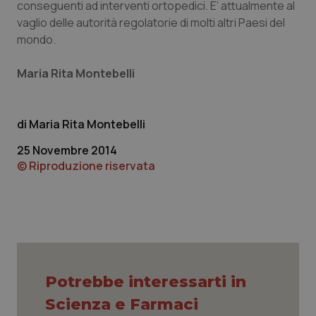
conseguenti ad interventi ortopedici. E’ attualmente al
vaglio delle autorità regolatorie di molti altri Paesi del
mondo.
Maria Rita Montebelli
Maria Rita Montebelli
25 Novembre 2014
© Riproduzione riservata
_ga_KM60CM4NPH
.quotidianosanita.it
1 anno
mes
Potrebbe interessarti in
Scienza e Farmaci
Fornitore
/
Nome
Scadenza
Descrizion
Dominio