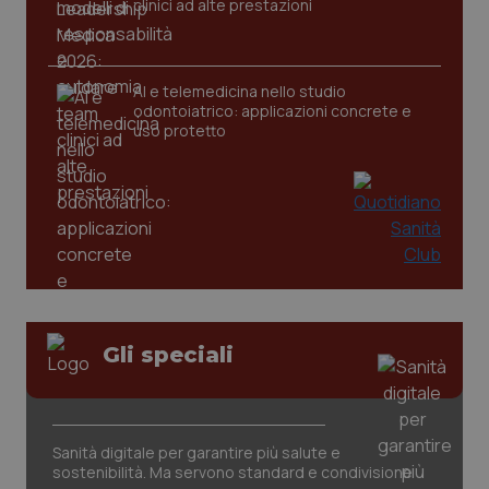
clinici ad alte prestazioni
Wel
AI e telemedicina nello studio
odontoiatrico: applicazioni concrete e
uso protetto
Gli speciali
Sanità digitale per garantire più salute e
sostenibilità. Ma servono standard e condivisione