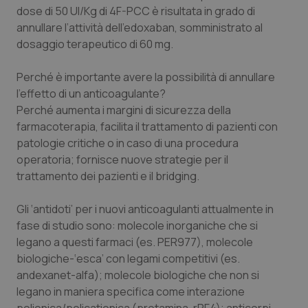
dose di 50 UI/Kg di 4F-PCC è risultata in grado di
annullare l’attività dell’edoxaban, somministrato al
tracking-sites-ironfish-
www.quotidianosanita.it
4
tracking-enable
settim
dosaggio terapeutico di 60 mg.
2 gior
Perché è importante avere la possibilità di annullare
l’effetto di un anticoagulante?
tracking-sites-ironfish-
www.quotidianosanita.it
4
Perché aumenta i margini di sicurezza della
session-id
settim
farmacoterapia, facilita il trattamento di pazienti con
2 gior
patologie critiche o in caso di una procedura
operatoria; fornisce nuove strategie per il
trattamento dei pazienti e il
bridging
.
_ga
1 anno
Google LLC
mes
.quotidianosanita.it
Gli ‘antidoti’ per i nuovi anticoagulanti attualmente in
fase di studio sono: molecole inorganiche che si
legano a questi farmaci (es. PER977), molecole
biologiche-‘esca’ con legami competitivi (es.
andexanet-alfa); molecole biologiche che non si
legano in maniera specifica come interazione