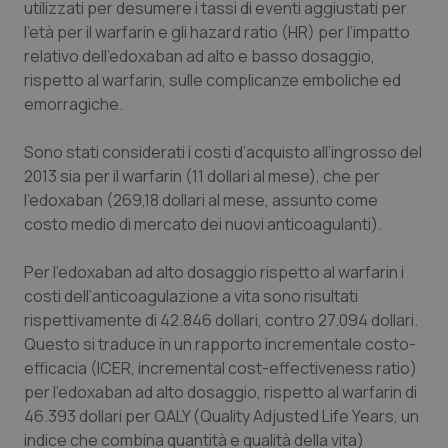
utilizzati per desumere i tassi di eventi aggiustati per
l’età per il warfarin e gli
hazard ratio
(HR) per l’impatto
relativo dell’edoxaban ad alto e basso dosaggio,
rispetto al warfarin, sulle complicanze emboliche ed
emorragiche.
Sono stati considerati i costi d’acquisto all’ingrosso del
2013 sia per il warfarin (11 dollari al mese), che per
l’edoxaban (269,18 dollari al mese, assunto come
costo medio di mercato dei nuovi anticoagulanti).
Per l’edoxaban ad alto dosaggio rispetto al warfarin i
costi dell’anticoagulazione a vita sono risultati
rispettivamente di 42.846 dollari, contro 27.094 dollari.
Questo si traduce in un rapporto incrementale costo-
efficacia (ICER,
incremental cost-effectiveness ratio
)
per l’edoxaban ad alto dosaggio, rispetto al warfarin di
46.393 dollari per QALY (
Quality Adjusted Life Years
, un
indice che combina quantità e qualità della vita)