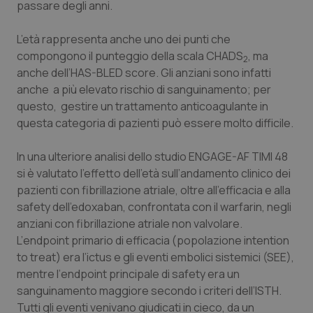
passare degli anni.
Piemonte
HIV
L’età rappresenta anche uno dei punti che
compongono il punteggio della scala CHADS
, ma
Provincia Autonoma di Bolzano
Infezioni & Febbre
2
anche dell’HAS-BLED
score
. Gli anziani sono infatti
anche a più elevato rischio di sanguinamento; per
Provincia Autonoma di Trento
Ipertensione & Scompenso
questo, gestire un trattamento anticoagulante in
questa categoria di pazienti può essere molto difficile.
Puglia
Malattie rare
In una ulteriore analisi dello studio ENGAGE-AF TIMI 48
Sardegna
Malattia di Crohn & Rettocolite Ulcerosa
si è valutato l’effetto dell’età sull’andamento clinico dei
pazienti con fibrillazione atriale, oltre all’efficacia e alla
Sicilia
Neuroscienze & patologie neurodegenerative
safety
dell’edoxaban, confrontata con il warfarin, negli
anziani con fibrillazione atriale non valvolare.
L’
endpoint
primario di efficacia (popolazione
intention
Toscana
Obesità
to treat
) era l’ictus e gli eventi embolici sistemici (SEE),
mentre l’
endpoint
principale di
safety
era un
Umbria
Oftalmologia
sanguinamento maggiore secondo i criteri dell’ISTH.
Tutti gli eventi venivano giudicati in cieco, da un