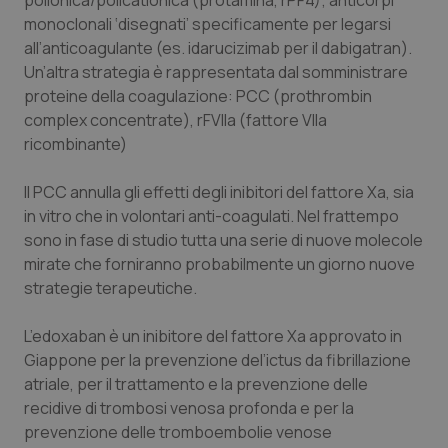
polionica/policationica (protamina, rPF4); anticorpi
monoclonali ‘disegnati’ specificamente per legarsi
all’anticoagulante (es. idarucizimab per il dabigatran).
Un’altra strategia è rappresentata dal somministrare
proteine della coagulazione: PCC (
prothrombin
complex concentrate
), rFVIIa (fattore VIIa
ricombinante)
Il PCC annulla gli effetti degli inibitori del fattore Xa, sia
in vitro che in volontari anti-coagulati. Nel frattempo
sono in fase di studio tutta una serie di nuove molecole
mirate che forniranno probabilmente un giorno nuove
strategie terapeutiche.
PHPSESSID
Sessio
PHP.net
L’edoxaban è un inibitore del fattore Xa approvato in
www.quotidianosanita.it
Giappone per la prevenzione del’ictus da fibrillazione
atriale, per il trattamento e la prevenzione delle
recidive di trombosi venosa profonda e per la
prevenzione delle tromboembolie venose