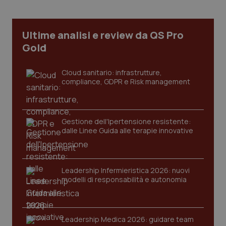
web
uti
nuo
ver
dell
Ultime analisi e review da QS Pro
You
Gold
YSC
Sessione
Que
Google LLC
imp
.youtube.com
You
Cloud sanitario: infrastrutture,
ten
vis
compliance, GDPR e Risk management
vid
__Secure-
.youtube.com
5 mesi 4
Que
ROLLOUT_TOKEN
settimane
imp
You
Gestione dell'Ipertensione resistente:
ges
dalle Linee Guida alle terapie innovative
del
e d
per
del
ute
Leadership Infermieristica 2026: nuovi
tracking-sites-
www.quotidianosanita.it
4
Que
modelli di responsabilità e autonomia
ironfish-tracking-
settimane
imp
named-enable
2 giorni
dal
per 
sis
sol
ute
Leadership Medica 2026: guidare team
ide