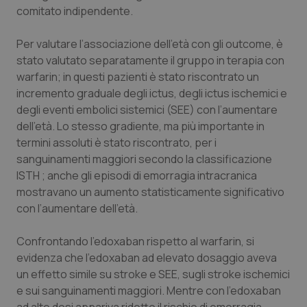
Valle D’Aosta
Oncodermatologia
comitato indipendente.
Veneto
Oncoematologia
Per valutare l’associazione dell’età con gli
outcome
, è
stato valutato separatamente il gruppo in terapia con
Oncologia & Nutrizione
warfarin; in questi pazienti è stato riscontrato un
incremento graduale degli ictus, degli ictus ischemici e
Psoriasi & pelle
degli eventi embolici sistemici (SEE) con l’aumentare
dell’età. Lo stesso gradiente, ma più importante in
termini assoluti è stato riscontrato, per i
Quotidiano Cardiologia
sanguinamenti maggiori secondo la classificazione
ISTH ; anche gli episodi di emorragia intracranica
Quotidiano Chirurgia
mostravano un aumento statisticamente significativo
con l’aumentare dell’età.
Quotidiano Oncologia
Confrontando l’edoxaban rispetto al warfarin, si
Quotidiano Pediatria
evidenza che l’edoxaban ad elevato dosaggio aveva
un effetto simile su
stroke
e SEE, sugli
stroke
ischemici
Rene & patologie urogenitali
e sui sanguinamenti maggiori. Mentre con l’edoxaban