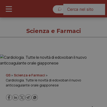
Giovedì 6 Agosto 2026
Scienza e Farmaci
Scienza e Farmaci
Cronache
QS
»
Scienza e Farmaci
»
Cardiologia. Tutte le novità di edoxoban il nuovo
Governo e Parlamento
anticoagulante orale giapponese
Regioni e Asl
Lavoro e Professioni