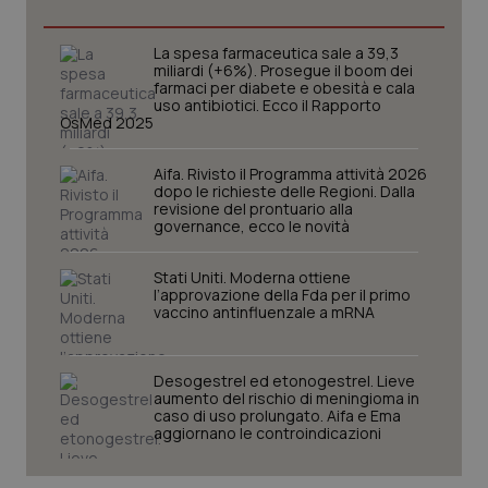
Nome
Fornitore
/
Dominio
Scadenza
Des
_ga_0VMQEQKQ1N
.quotidianosanita.it
1 anno 1
Questo
mese
cookie
VISITOR_INFO1_LIVE
5 mesi 4
Que
Google LLC
La spesa farmaceutica sale a 39,3
viene
settimane
imp
.youtube.com
miliardi (+6%). Prosegue il boom dei
utilizzato
You
farmaci per diabete e obesità e cala
da Google
ten
uso antibiotici. Ecco il Rapporto
Analytics
pre
OsMed 2025
per
del
mantener
vid
lo stato
inco
della
può
Aifa. Rivisto il Programma attività 2026
sessione.
det
dopo le richieste delle Regioni. Dalla
vis
revisione del prontuario alla
web
governance, ecco le novità
uti
nuo
ver
Stati Uniti. Moderna ottiene
dell
l’approvazione della Fda per il primo
You
vaccino antinfluenzale a mRNA
__Secure-YNID
.youtube.com
5 mesi 4
Que
settimane
imp
You
ten
Desogestrel ed etonogestrel. Lieve
pre
aumento del rischio di meningioma in
del
caso di uso prolungato. Aifa e Ema
vid
aggiornano le controindicazioni
inco
può
det
vis