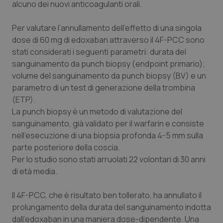
alcuno dei nuovi anticoagulanti orali.
Per valutare l’annullamento dell’effetto di una singola
dose di 60 mg di edoxaban attraverso il 4F-PCC sono
stati considerati i seguenti parametri: durata del
sanguinamento da
punch biopsy
(
endpoint
primario);
volume del sanguinamento da
punch biopsy
(BV) e un
parametro di un test di generazione della trombina
(ETP).
La
punch biopsy
è un metodo di valutazione del
CookieScriptConsent
5 mesi
CookieScript
sanguinamento, già validato per il warfarin e consiste
settim
www.quotidianosanita.it
nell’esecuzione di una biopsia profonda 4-5 mm sulla
parte posteriore della coscia.
Per lo studio sono stati arruolati 22 volontari di 30 anni
di età media.
Il 4F-PCC, che è risultato ben tollerato, ha annullato il
prolungamento della durata del sanguinamento indotta
dall’edoxaban in una maniera dose-dipendente. Una