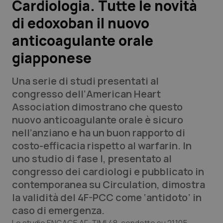
Cardiologia. Tutte le novità
di edoxoban il nuovo
Scienza e Farmaci
anticoagulante orale
Studi e Analisi
giapponese
Lettere al direttore
Una serie di studi presentati al
congresso dell’
American Heart
Edizioni Regionali
Association
dimostrano che questo
nuovo anticoagulante orale è sicuro
QS Pro
nell’anziano e ha un buon rapporto di
costo-efficacia rispetto al warfarin. In
Professionisti Sanitari.AI
uno studio di fase I, presentato al
congresso dei cardiologi e pubblicato in
Abruzzo
QS Pro Gold
contemporanea su
Circulation
, dimostra
la validità del 4F-PCC come ‘antidoto’ in
QS Club
Newsletter
Basilicata
Artrite & artrosi
caso di emergenza.