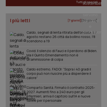
Tutti gli speciali
I più letti
[7 giorni]
[30 giorni]
Caldo, segnali di lenta ritirata dell'ondata: il 7
agosto restano 26 città da bollino rosso, l'8
scendono a 19
Covid. Il silenzio di Fauci e il perdono di Biden.
Ma il Quinto Emendamento non è
un’ammissione di colpa
Caldo estremo, FADOI: “Sopra i 40 gradi il
corpo può non riuscire più a disperdere il
calore”
Comparto Sanità. Firmato il contratto 2025-
2027. Aumenti fino a 240 euro per gli
infermieri, arriva il capitolo sull'IA e nuove
tutele per il personale