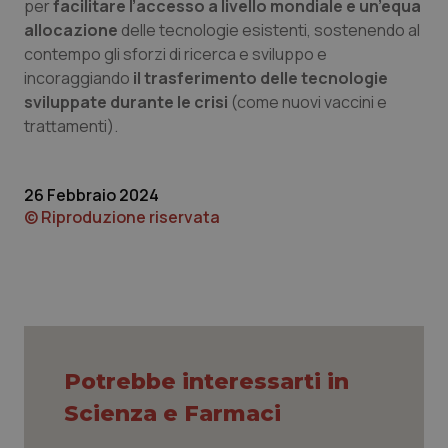
per
facilitare l’accesso a livello mondiale e un’equa
Nome
Fornitore
/
Dominio
Scadenza
Des
_ga_0VMQEQKQ1N
.quotidianosanita.it
1 anno 1
Questo
allocazione
delle tecnologie esistenti, sostenendo al
mese
cookie
VISITOR_INFO1_LIVE
5 mesi 4
Que
Google LLC
viene
settimane
imp
contempo gli sforzi di ricerca e sviluppo e
.youtube.com
utilizzato
You
incoraggiando
il trasferimento delle tecnologie
da Google
ten
Analytics
pre
sviluppate durante le crisi
(come nuovi vaccini e
per
del
mantener
vid
trattamenti).
lo stato
inco
della
può
sessione.
det
vis
web
26 Febbraio 2024
uti
© Riproduzione riservata
nuo
ver
dell
You
__Secure-YNID
.youtube.com
5 mesi 4
Que
settimane
imp
You
ten
pre
del
vid
Potrebbe interessarti in
inco
può
Scienza e Farmaci
det
vis
web