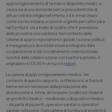
approvvigionamento di farmaci e dispositivi medici, a
Calabria
Asma & BPCO
causa sia di una domanda senza precedenti che di
diffusi colli di bottiglia nell’offerta. Ed è ormai chiaro
Campania
Car-T
come sia necessaria un’azione urgente per rafforzare
tali forniture, sia a livello di routine che in previsione
Emilia-Romagna
Colesterolo & coronaropatie
della prossima crisi sanitaria. Nel contesto delle
catene di approvvigionamento globali, l’azione politica
Friuli Venezia Giulia
Dermatite Atopica
è impegnativa e dovrebbe essere integrata dalla
cooperazione e dal coordinamento internazionale,
Lazio
Diabete & glucometri
nonché dalla collaborazione con il settore privato. A
segnalarlo è l’OCSE in un nuovo
report
.
Liguria
Disturbi dell’umore
Le catene di approvvigionamento medico, nel
contesto di questo rapporto, si riferiscono ai flussi di
Lombardia
Dolore
beni e servizi necessari dalla produzione alla
distribuzione e, infine, al consumo (o utilizzo) finale di
Marche
Donna & Salute
un prodotto medico – medicinale o dispositivo medico
– da parte di pazienti, operatori sanitari o operatori
Molise
Epatiti
sanitari. istituzioni. Ogni catena di fornitura di prodotti è