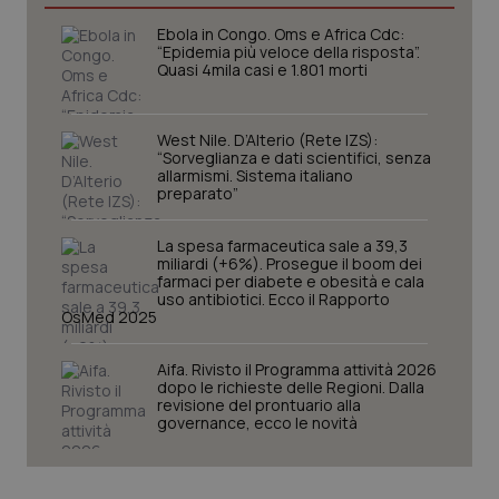
uti
nuo
Ebola in Congo. Oms e Africa Cdc:
ver
“Epidemia più veloce della risposta”.
dell
Quasi 4mila casi e 1.801 morti
You
YSC
Sessione
Que
Google LLC
imp
.youtube.com
You
West Nile. D’Alterio (Rete IZS):
ten
“Sorveglianza e dati scientifici, senza
vis
allarmismi. Sistema italiano
vid
preparato”
__Secure-
.youtube.com
5 mesi 4
Que
ROLLOUT_TOKEN
settimane
imp
La spesa farmaceutica sale a 39,3
You
miliardi (+6%). Prosegue il boom dei
ges
del
farmaci per diabete e obesità e cala
e d
uso antibiotici. Ecco il Rapporto
per
OsMed 2025
del
ute
Aifa. Rivisto il Programma attività 2026
tracking-sites-
www.quotidianosanita.it
4
Que
dopo le richieste delle Regioni. Dalla
ironfish-tracking-
settimane
imp
named-enable
revisione del prontuario alla
2 giorni
dal
per 
governance, ecco le novità
sis
sol
ute
ide
Wel