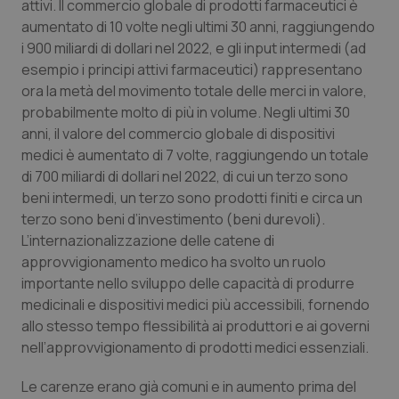
attivi. Il commercio globale di prodotti farmaceutici è
Salute orale & impianti
aumentato di 10 volte negli ultimi 30 anni, raggiungendo
i 900 miliardi di dollari nel 2022, e gli input intermedi (ad
Sangue & coagulazione
esempio i principi attivi farmaceutici) rappresentano
ora la metà del movimento totale delle merci in valore,
probabilmente molto di più in volume. Negli ultimi 30
Tiroide
anni, il valore del commercio globale di dispositivi
medici è aumentato di 7 volte, raggiungendo un totale
Tumore al seno
di 700 miliardi di dollari nel 2022, di cui un terzo sono
beni intermedi, un terzo sono prodotti finiti e circa un
Tumore ovarico
terzo sono beni d’investimento (beni durevoli).
L’internazionalizzazione delle catene di
Tumori del Polmone & Testa Collo
approvvigionamento medico ha svolto un ruolo
importante nello sviluppo delle capacità di produrre
Tumori gastrointestinali
medicinali e dispositivi medici più accessibili, fornendo
allo stesso tempo flessibilità ai produttori e ai governi
Ulcera & Reflusso
nell’approvvigionamento di prodotti medici essenziali.
Le carenze erano già comuni e in aumento prima del
Vaccini