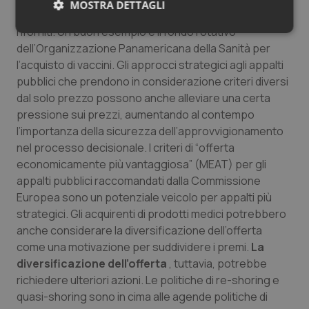
MOSTRA DETTAGLI
piccoli mercati che altrimenti non potrebbero essere
riforniti. Un buon esempio è il fondo rotativo
Necessari
Statistici
Marketing
dell’Organizzazione Panamericana della Sanità per
l’acquisto di vaccini.
Gli approcci strategici agli appalti
pubblici
che prendono in considerazione criteri diversi
dal solo prezzo possono anche alleviare una certa
pressione sui prezzi, aumentando al contempo
l’importanza della sicurezza dell’approvvigionamento
Necessari
Statistici
Marketing
nel processo decisionale. I criteri di “offerta
I cookie necessari contribuiscono a rendere fruibile il
economicamente più vantaggiosa” (MEAT) per gli
sito web abilitandone funzionalità di base quali la
appalti pubblici raccomandati dalla Commissione
navigazione sulle pagine e l'accesso alle aree
protette del sito. Il sito web non è in grado di
Europea sono un potenziale veicolo per appalti più
funzionare correttamente senza questi cookie.
strategici. Gli acquirenti di prodotti medici potrebbero
Nome
Fornitore
/
Dominio
Scaden
anche considerare la diversificazione dell’offerta
VISITOR_PRIVACY_METADATA
5 mesi
YouTube
come una motivazione per suddividere i premi.
La
settim
.youtube.com
diversificazione dell’offerta
, tuttavia, potrebbe
richiedere ulteriori azioni. Le politiche di re-shoring e
quasi-shoring sono in cima alle agende politiche di