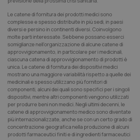
previsione della prossima crisi sanitaria.
Valle D’Aosta
Oncodermatologia
Le catene di fornitura dei prodotti medici sono
Veneto
Oncoematologia
complesse e spesso distribuite in più sedi, in paesi
diversi e persino in continenti diversi. Coinvolgono
Oncologia & Nutrizione
molte parti interessate. Sebbene possano esserci
somiglianze nell’organizzazione di alcune catene di
Psoriasi & pelle
approvvigionamento, in particolare per i medicinali,
ciascuna catena di approvvigionamento di prodotti è
Quotidiano Cardiologia
unica. Le catene di fornitura dei dispositivi medici
mostrano una maggiore variabilità rispetto a quelle dei
medicinali e spesso utilizzano più fornitori di
Quotidiano Chirurgia
componenti, alcuni dei quali sono specifici per i singoli
dispositivi, mentre altri componenti vengono utilizzati
Quotidiano Oncologia
per produrre beni non medici. Negli ultimi decenni, le
catene di approvvigionamento medico sono diventate
Quotidiano Pediatria
più internazionalizzate, anche se con un certo grado di
concentrazione geografica nella produzione di alcuni
Rene & patologie urogenitali
prodotti farmaceutici finiti e di ingredienti farmaceutici