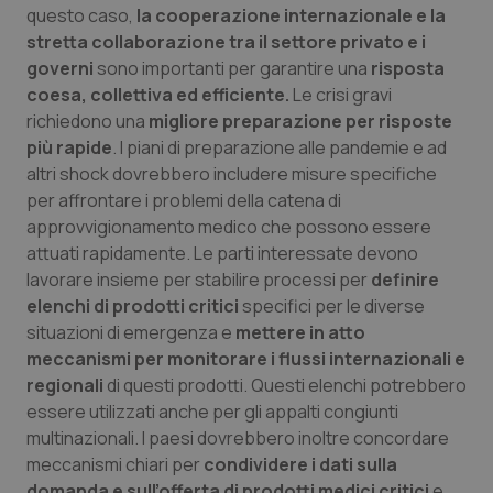
questo caso,
la cooperazione internazionale e la
stretta collaborazione tra il settore privato e i
governi
sono importanti per garantire una
risposta
coesa, collettiva ed efficiente.
Le crisi gravi
richiedono una
migliore preparazione per risposte
più rapide
. I piani di preparazione alle pandemie e ad
altri shock dovrebbero includere misure specifiche
per affrontare i problemi della catena di
approvvigionamento medico che possono essere
attuati rapidamente. Le parti interessate devono
lavorare insieme per stabilire processi per
definire
elenchi di prodotti critici
specifici per le diverse
situazioni di emergenza e
mettere in atto
PHPSESSID
Sessio
PHP.net
meccanismi per monitorare i flussi internazionali e
www.quotidianosanita.it
regionali
di questi prodotti. Questi elenchi potrebbero
essere utilizzati anche per gli appalti congiunti
multinazionali. I paesi dovrebbero inoltre concordare
meccanismi chiari per
condividere i dati sulla
domanda e sull’offerta di prodotti medici critici
e