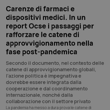
Carenze di farmaci e
Scienza e Farmaci
dispositivi medici. In un
report Ocse i passaggi per
Studi e Analisi
rafforzare le catene di
Lettere al direttore
approvvigionamento nella
Edizioni Regionali
fase post-pandemica
QS Pro
Secondo il documento, nel contesto delle
catene di approvvigionamento globali,
Professionisti Sanitari.AI
l’azione politica è impegnativa e
dovrebbe essere integrata dalla
cooperazione e dal coordinamento
Abruzzo
QS Pro Gold
internazionale, nonché dalla
QS Club
Newsletter
collaborazione con il settore privato
Basilicata
Artrite & artrosi
La pandemia ha messo a dura prova le catene di