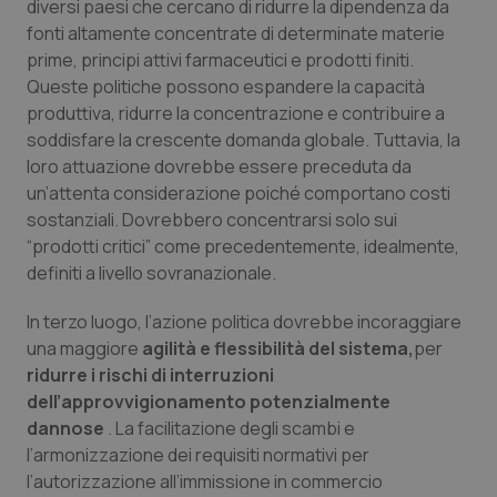
diversi paesi che cercano di ridurre la dipendenza da
fonti altamente concentrate di determinate materie
prime, principi attivi farmaceutici e prodotti finiti.
Queste politiche possono espandere la capacità
produttiva, ridurre la concentrazione e contribuire a
soddisfare la crescente domanda globale. Tuttavia, la
loro attuazione dovrebbe essere preceduta da
un’attenta considerazione poiché comportano costi
sostanziali. Dovrebbero concentrarsi solo sui
“prodotti critici” come precedentemente, idealmente,
CookieScriptConsent
5 mesi
CookieScript
settim
www.quotidianosanita.it
definiti a livello sovranazionale.
In terzo luogo, l’azione politica dovrebbe incoraggiare
una maggiore
agilità e flessibilità del sistema,
per
ridurre i rischi di interruzioni
dell’approvvigionamento potenzialmente
dannose
. La facilitazione degli scambi e
l’armonizzazione dei requisiti normativi per
l’autorizzazione all’immissione in commercio