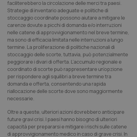
faciliterebbero la circolazione delle merci tra paesi.
Strategie di inventario adeguate e politiche di
tracking-sites-ironfish-
www.quotidianosanita.it
4
tracking-enable
settim
stoccaggio coordinate possono aiutare a mitigare le
2 gior
carenze dovute a picchi di domanda e/o interruzioni
nelle catene di approvvigionamento nel breve termine,
ma sono di efficacia limitata nelle interruzioni a lungo
tracking-sites-ironfish-
www.quotidianosanita.it
4
termine. La proliferazione di politiche nazionali di
session-id
settim
2 gior
stoccaggio delle scorte, tuttavia, può potenzialmente
peggiorare i divari di offerta. L’accumulo regionale e
coordinato di scorte può rappresentare un’opzione
per rispondere agli squilibri a breve termine tra
_ga
1 anno
Google LLC
domanda e offerta, consentendo una rapida
mes
.quotidianosanita.it
riallocazione delle scorte dove sono maggiormente
necessarie.
Oltre a queste, ulteriori azioni dovrebbero anticipare
future gravi crisi. I paesi hanno bisogno di ulteriori
capacità per prepararsi e mitigare i rischi sulle catene
di approvvigionamento medico in caso di grave crisi. In