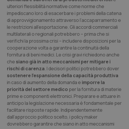
ulteriori flessibilità normative come norme che
impediscano loro di esacerbare i problemi della catena
di approvvigionamento attraverso l’accaparramento e
le restrizioni all’esportazione. Gli accordi commerciali
multilaterali o regionali potrebbero – prima che si
verifichi la prossima crisi – includere disposizioni per la
cooperazione volta a garantire la continuità della
fornitura di beni medici. Le crisi gravi richiedono anche
che
siano già in atto meccanismi per mitigare i
_ga_KM60CM4NPH
.quotidianosanita.it
1 anno
rischi di carenza
. I decisori politici potrebbero dover
mes
sostenere l’espansione della capacità produttiva
in caso di aumento della domanda e
imporre la
priorità del settore medico
per la fornitura di materie
prime e componenti elettronici. Preparare e attuare in
anticipo la legislazione necessaria è fondamentale per
facilitare risposte rapide. Indipendentemente
dall’approccio politico scelto, i policy maker
Fornitore
/
dovrebbero garantire che siano in atto meccanismi
Nome
Scadenza
Descrizion
Dominio