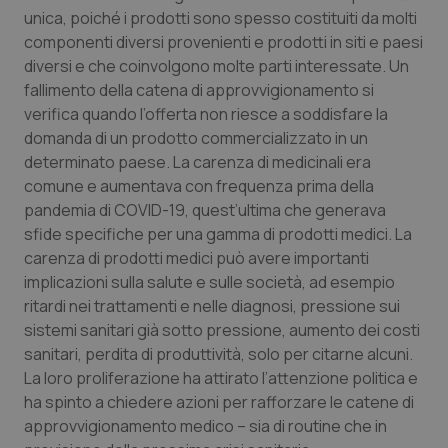
unica, poiché i prodotti sono spesso costituiti da molti
Piemonte
HIV
componenti diversi provenienti e prodotti in siti e paesi
diversi e che coinvolgono molte parti interessate. Un
Provincia Autonoma di Bolzano
Infezioni & Febbre
fallimento della catena di approvvigionamento si
verifica quando l’offerta non riesce a soddisfare la
domanda di un prodotto commercializzato in un
Provincia Autonoma di Trento
Ipertensione & Scompenso
determinato paese. La carenza di medicinali era
comune e aumentava con frequenza prima della
Puglia
Malattie rare
pandemia di COVID-19, quest’ultima che generava
sfide specifiche per una gamma di prodotti medici. La
Sardegna
Malattia di Crohn & Rettocolite Ulcerosa
carenza di prodotti medici può avere importanti
implicazioni sulla salute e sulle società, ad esempio
Sicilia
Neuroscienze & patologie neurodegenerative
ritardi nei trattamenti e nelle diagnosi, pressione sui
sistemi sanitari già sotto pressione, aumento dei costi
Toscana
Obesità
sanitari, perdita di produttività, solo per citarne alcuni.
La loro proliferazione ha attirato l’attenzione politica e
Umbria
Oftalmologia
ha spinto a chiedere azioni per rafforzare le catene di
approvvigionamento medico – sia di routine che in