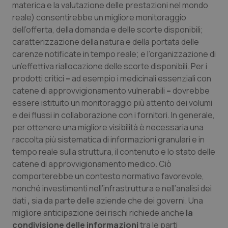
materica e la valutazione delle prestazioni nel mondo
reale) consentirebbe un migliore monitoraggio
dell’offerta, della domanda e delle scorte disponibili;
caratterizzazione della natura e della portata delle
carenze notificate in tempo reale; e l’organizzazione di
un’effettiva riallocazione delle scorte disponibili. Per i
prodotti critici
–
ad esempio i medicinali essenziali con
catene di approvvigionamento vulnerabili
–
dovrebbe
essere istituito un monitoraggio più attento dei volumi
e dei flussi in collaborazione con i fornitori. In generale,
per ottenere una migliore visibilità è necessaria una
raccolta più sistematica di informazioni granulari e in
tempo reale sulla struttura, il contenuto e lo stato delle
catene di approvvigionamento medico. Ciò
comporterebbe un contesto normativo favorevole,
nonché investimenti nell’infrastruttura e nell’analisi dei
dati
,
sia da parte delle aziende che dei governi. Una
migliore anticipazione dei rischi richiede anche
la
condivisione delle informazioni
tra le parti