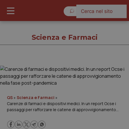
Sabato 8 Agosto 2026
Scienza e Farmaci
Scienza e Farmaci
Cronache
Governo e Parlamento
QS
»
Scienza e Farmaci
»
Carenze di farmaci e dispositivi medici. In un report Ocse i
passaggi per rafforzare le catene di approvvigionamento
Regioni e Asl
nella fase post-pandemica
Lavoro e Professioni