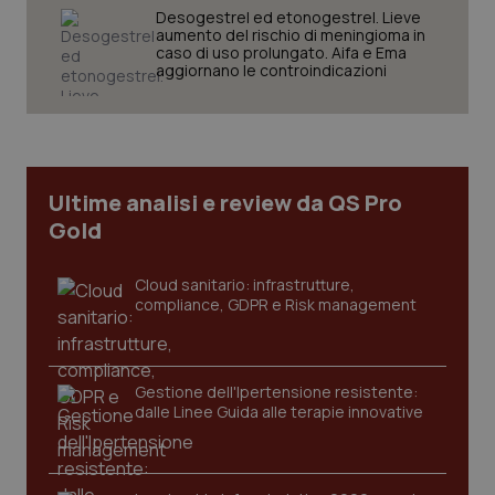
Desogestrel ed etonogestrel. Lieve
aumento del rischio di meningioma in
caso di uso prolungato. Aifa e Ema
aggiornano le controindicazioni
tracking-sites-ironfish-
www.quotidianosanita.it
4
tracking-enable
settim
2 gior
Ultime analisi e review da QS Pro
Gold
tracking-sites-ironfish-
www.quotidianosanita.it
4
session-id
Cloud sanitario: infrastrutture,
settim
2 gior
compliance, GDPR e Risk management
Gestione dell'Ipertensione resistente:
_ga
1 anno
Google LLC
mes
.quotidianosanita.it
dalle Linee Guida alle terapie innovative