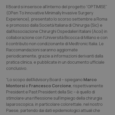
Il Board si inserisce all’interno del progetto “OPTIMISE”
Piemonte
HIV
(OPen To Innovative Minimally Invasive Surgery
Experience), presentato lo scorso settembre a Roma
Provincia Autonoma di Bolzano
Infezioni & Febbre
e promosso dalla Società Italiana di Chirurgia (Sic) e
dall’Associazione Chirurghi Ospedalieri Italiani (Acoi) in
Provincia Autonoma di Trento
Ipertensione & Scompenso
collaborazione con l’Università Bicocca di Milano e con
il contributo non condizionante di Medtronic Italia. Le
Puglia
Malattie rare
Raccomandazioni saranno aggiornate
periodicamente, grazie a informazioni derivanti dalla
pratica clinica, e pubblicate in un documento ufficiale
Sardegna
Malattia di Crohn & Rettocolite Ulcerosa
conclusivo.
Sicilia
Neuroscienze & patologie neurodegenerative
“Lo scopo dell’Advisory Board – spiegano
Marco
Montorsi
e
Francesco Corcione
, rispettivamente
Toscana
Obesità
President e Past President della Sic – è quello di
stimolare una riflessione sull’impiego della chirurgia
Umbria
Oftalmologia
laparoscopica, in particolare colorettale, nel nostro
Paese, partendo dai dati epidemiologici attuali che