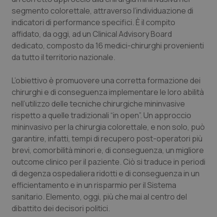
Calabria
Asma & BPCO
segmento colorettale, attraverso l’individuazione di
indicatori di performance specifici. È il compito
Campania
Car-T
affidato, da oggi, ad un Clinical Advisory Board
dedicato, composto da 16 medici-chirurghi provenienti
da tutto il territorio nazionale.
Emilia-Romagna
Colesterolo & coronaropatie
L’obiettivo è promuovere una corretta formazione dei
Friuli Venezia Giulia
Dermatite Atopica
chirurghi e di conseguenza implementare le loro abilità
nell’utilizzo delle tecniche chirurgiche mininvasive
Lazio
Diabete & glucometri
rispetto a quelle tradizionali “in open”. Un approccio
mininvasivo per la chirurgia colorettale, e non solo, può
Liguria
Disturbi dell’umore
garantire, infatti, tempi di recupero post-operatori più
brevi, comorbilità minori e, di conseguenza, un migliore
Lombardia
Dolore
outcome clinico per il paziente. Ciò si traduce in periodi
di degenza ospedaliera ridotti e di conseguenza in un
Marche
Donna & Salute
efficientamento e in un risparmio per il Sistema
sanitario. Elemento, oggi, più che mai al centro del
dibattito dei decisori politici.
Molise
Epatiti