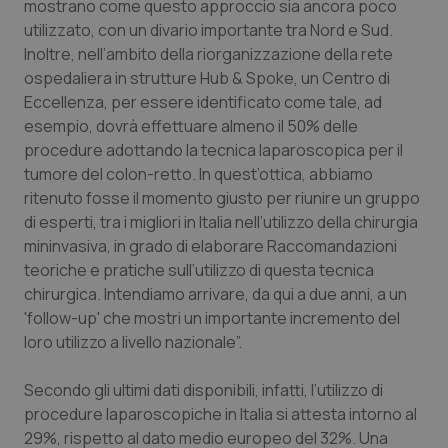
Valle D’Aosta
Oncodermatologia
mostrano come questo approccio sia ancora poco
utilizzato, con un divario importante tra Nord e Sud.
Inoltre, nell’ambito della riorganizzazione della rete
Veneto
Oncoematologia
ospedaliera in strutture Hub & Spoke, un Centro di
Eccellenza, per essere identificato come tale, ad
Oncologia & Nutrizione
esempio, dovrà effettuare almeno il 50% delle
procedure adottando la tecnica laparoscopica per il
Psoriasi & pelle
tumore del colon-retto. In quest’ottica, abbiamo
ritenuto fosse il momento giusto per riunire un gruppo
Quotidiano Cardiologia
di esperti, tra i migliori in Italia nell’utilizzo della chirurgia
mininvasiva, in grado di elaborare Raccomandazioni
Quotidiano Chirurgia
teoriche e pratiche sull’utilizzo di questa tecnica
chirurgica. Intendiamo arrivare, da qui a due anni, a un
Quotidiano Oncologia
'follow-up' che mostri un importante incremento del
loro utilizzo a livello nazionale”.
Quotidiano Pediatria
Secondo gli ultimi dati disponibili, infatti, l’utilizzo di
procedure laparoscopiche in Italia si attesta intorno al
Rene & patologie urogenitali
29%, rispetto al dato medio europeo del 32%. Una