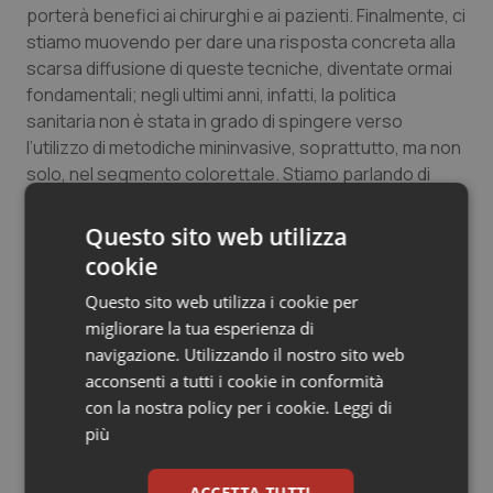
porterà benefici ai chirurghi e ai pazienti. Finalmente, ci
stiamo muovendo per dare una risposta concreta alla
scarsa diffusione di queste tecniche, diventate ormai
fondamentali; negli ultimi anni, infatti, la politica
sanitaria non è stata in grado di spingere verso
l’utilizzo di metodiche mininvasive, soprattutto, ma non
solo, nel segmento colorettale. Stiamo parlando di
pratiche chirurgiche che portano da un lato un
notevole beneficio per il paziente, migliorando l’intero
Questo sito web utilizza
decorso post-operatorio, e dall’altro, grandi vantaggi
cookie
per il Sistema. Crediamo, infatti, che dopo aver stilato
Questo sito web utilizza i cookie per
le nostre Raccomandazioni, queste debbano essere
migliorare la tua esperienza di
portate all’attenzione dei decisori politici, i quali non
navigazione. Utilizzando il nostro sito web
potranno esimersi dal prenderle in considerazione”.
acconsenti a tutti i cookie in conformità
Al fine di sfruttare al meglio le opportunità di queste
con la nostra policy per i cookie.
Leggi di
tecnologie, infine, è fondamentale avere informazioni
più
non solo sul loro valore clinico, ma anche su quello
economico e organizzativo. In particolare, tra i grandi
ACCETTA TUTTI