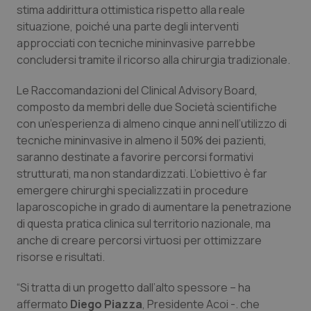
stima addirittura ottimistica rispetto alla reale
Salute orale & impianti
situazione, poiché una parte degli interventi
approcciati con tecniche mininvasive parrebbe
Sangue & coagulazione
concludersi tramite il ricorso alla chirurgia tradizionale.
Tiroide
Le Raccomandazioni del Clinical Advisory Board,
composto da membri delle due Società scientifiche
con un’esperienza di almeno cinque anni nell’utilizzo di
Tumore al seno
tecniche mininvasive in almeno il 50% dei pazienti,
saranno destinate a favorire percorsi formativi
Tumore ovarico
strutturati, ma non standardizzati. L’obiettivo è far
emergere chirurghi specializzati in procedure
Tumori del Polmone & Testa Collo
laparoscopiche in grado di aumentare la penetrazione
di questa pratica clinica sul territorio nazionale, ma
Tumori gastrointestinali
anche di creare percorsi virtuosi per ottimizzare
risorse e risultati.
Ulcera & Reflusso
“Si tratta di un progetto dall’alto spessore – ha
affermato
Vaccini
Diego Piazza
, Presidente Acoi -. che