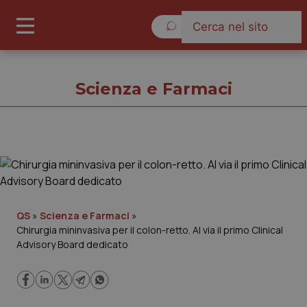
Giovedì 6 Agosto 2026
Scienza e Farmaci
Scienza e Farmaci
Cronache
QS
»
Scienza e Farmaci
»
Chirurgia mininvasiva per il colon-retto. Al via il primo Clinical
Governo e Parlamento
Advisory Board dedicato
Regioni e Asl
Lavoro e Professioni