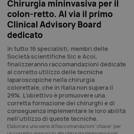
Chirurgia mininvasiva per il
colon-retto. Al via il primo
Scienza e Farmaci
Clinical Advisory Board
Studi e Analisi
dedicato
Lettere al direttore
In tutto 16 specialisti, membri delle
Società scientifiche Sic e Acoi,
Edizioni Regionali
finalizzeranno raccomandazioni dedicate
al corretto utilizzo delle tecniche
QS Pro
laparoscopiche nella chirurgia
colorettale, che in Italia non supera il
Professionisti Sanitari.AI
29%. L’obiettivo è promuovere una
corretta formazione dei chirurghi e di
Abruzzo
QS Pro Gold
conseguenza implementare le loro abilità
nell’utilizzo di queste tecniche.
QS Club
Newsletter
Basilicata
Artrite & artrosi
Elaborare una serie di Raccomandazioni “chiave” per
un corretto approccio alla chirurgia mininvasiva nel