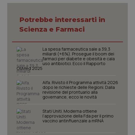
VISITOR_PRIVACY_METADATA
5 mesi
YouTube
settim
.youtube.com
Potrebbe interessarti in
Scienza e Farmaci
La spesa farmaceutica sale a 39,3
miliardi (+6%). Prosegue il boom dei
farmaci per diabete e obesità e cala
uso antibiotici. Ecco il Rapporto
OsMed 2025
Aifa. Rivisto il Programma attività 2026
dopo le richieste delle Regioni. Dalla
revisione del prontuario alla
governance, ecco le novità
CookieScriptConsent
5 mesi
CookieScript
settim
www.quotidianosanita.it
Stati Uniti. Moderna ottiene
l’approvazione della Fda per il primo
vaccino antinfluenzale a mRNA