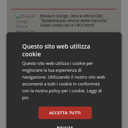
Valle D’Aosta
Oncodermatologia
Veneto
Oncoematologia
Ebola in Congo. Oms e Africa Cdc:
“Epidemia più veloce della risposta”.
Quasi 4mila casi e 1.801 morti
Oncologia & Nutrizione
West Nile. D’Alterio (Rete IZS):
Psoriasi & pelle
Questo sito web utilizza
“Sorveglianza e dati scientifici, senza
allarmismi. Sistema italiano
cookie
preparato”
Quotidiano Cardiologia
Questo sito web utilizza i cookie per
migliorare la tua esperienza di
La spesa farmaceutica sale a 39,3
Quotidiano Chirurgia
miliardi (+6%). Prosegue il boom dei
navigazione. Utilizzando il nostro sito web
farmaci per diabete e obesità e cala
acconsenti a tutti i cookie in conformità
uso antibiotici. Ecco il Rapporto
OsMed 2025
Quotidiano Oncologia
con la nostra policy per i cookie.
Leggi di
più
Aifa. Rivisto il Programma attività 2026
Quotidiano Pediatria
dopo le richieste delle Regioni. Dalla
revisione del prontuario alla
ACCETTA TUTTI
governance, ecco le novità
Rene & patologie urogenitali
RIFIUTA