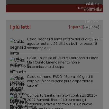
Tutti gli speciali
tracking-sites-ironfish-
www.quotidianosanita.it
4
tracking-enable
settim
2 gior
I più letti
[7 giorni]
[30 giorni]
Caldo, segnali di lenta ritirata dell'ondata: il 7
agosto restano 26 città da bollino rosso, l'8
tracking-sites-ironfish-
www.quotidianosanita.it
4
scendono a 19
session-id
settim
2 gior
Covid. Il silenzio di Fauci e il perdono di Biden.
Ma il Quinto Emendamento non è
un’ammissione di colpa
_ga
1 anno
Google LLC
Caldo estremo, FADOI: “Sopra i 40 gradi il
mes
.quotidianosanita.it
corpo può non riuscire più a disperdere il
calore”
Comparto Sanità. Firmato il contratto 2025-
2027. Aumenti fino a 240 euro per gli
infermieri, arriva il capitolo sull'IA e nuove
tutele per il personale