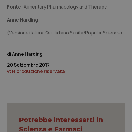
Fonte:
Alimentary Pharmacology and Therapy
Piemonte
HIV
Anne Harding
Provincia Autonoma di Bolzano
Infezioni & Febbre
(Versione italiana Quotidiano Sanità/Popular Science)
Provincia Autonoma di Trento
Ipertensione & Scompenso
Anne Harding
Puglia
Malattie rare
20 Settembre 2017
© Riproduzione riservata
Sardegna
Malattia di Crohn & Rettocolite Ulcerosa
Sicilia
Neuroscienze & patologie neurodegenerative
Toscana
Obesità
Umbria
Oftalmologia
Potrebbe interessarti in
Scienza e Farmaci