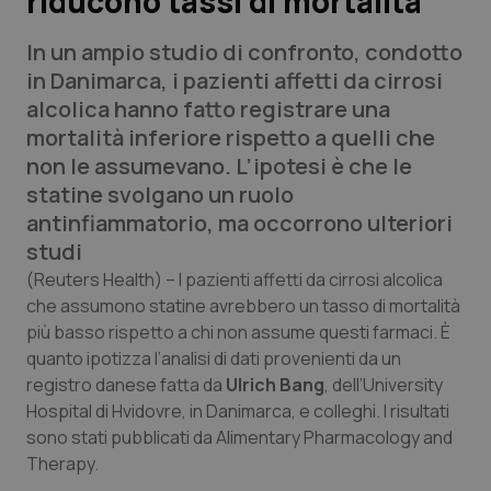
riducono tassi di mortalità
In un ampio studio di confronto, condotto
Scienza e Farmaci
in Danimarca, i pazienti affetti da cirrosi
alcolica hanno fatto registrare una
Studi e Analisi
mortalità inferiore rispetto a quelli che
non le assumevano. L’ipotesi è che le
Lettere al direttore
statine svolgano un ruolo
antinfiammatorio, ma occorrono ulteriori
Edizioni Regionali
studi
QS Pro
(Reuters Health)
– I pazienti affetti da cirrosi alcolica
che assumono statine avrebbero un tasso di mortalità
più basso rispetto a chi non assume questi farmaci. È
Professionisti Sanitari.AI
quanto ipotizza l’analisi di dati provenienti da un
registro danese fatta da
Ulrich Bang
, dell’University
Abruzzo
QS Pro Gold
Hospital di Hvidovre, in Danimarca, e colleghi. I risultati
sono stati pubblicati da Alimentary Pharmacology and
QS Club
Newsletter
Basilicata
Artrite & artrosi
Therapy.