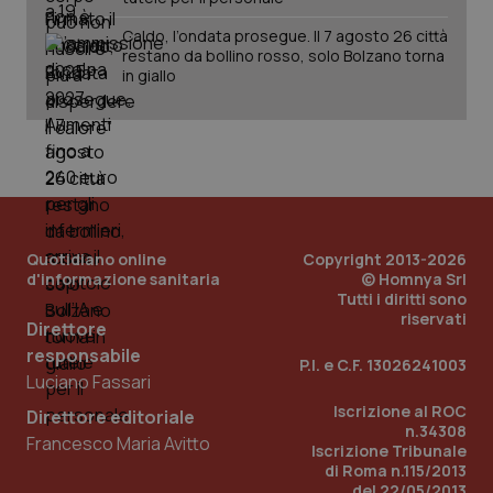
Caldo, l’ondata prosegue. Il 7 agosto 26 città
restano da bollino rosso, solo Bolzano torna
in giallo
Quotidiano online
Copyright 2013-2026
d'informazione sanitaria
© Homnya Srl
Tutti i diritti sono
riservati
Direttore
responsabile
P.I. e C.F. 13026241003
Luciano Fassari
PHPSESSID
Sessio
PHP.net
Iscrizione al ROC
www.quotidianosanita.it
Direttore editoriale
n.34308
Francesco Maria Avitto
Iscrizione Tribunale
di Roma n.115/2013
del 22/05/2013