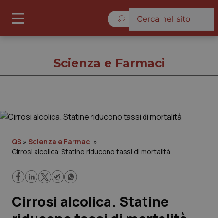
Domenica 9 Agosto 2026
Scienza e Farmaci
Scienza e Farmaci
Cronache
QS
»
Scienza e Farmaci
»
Cirrosi alcolica. Statine riducono tassi di mortalità
Governo e Parlamento
Regioni e Asl
Cirrosi alcolica. Statine
Lavoro e Professioni