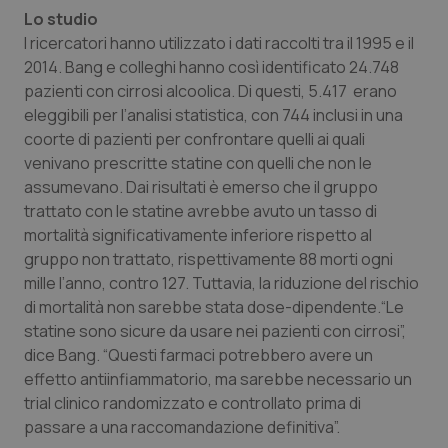
Calabria
Asma & BPCO
Lo studio
I ricercatori hanno utilizzato i dati raccolti tra il 1995 e il
Campania
Car-T
2014. Bang e colleghi hanno così identificato 24.748
pazienti con cirrosi alcoolica. Di questi, 5.417 erano
eleggibili per l’analisi statistica, con 744 inclusi in una
Emilia-Romagna
Colesterolo & coronaropatie
coorte di pazienti per confrontare quelli ai quali
venivano prescritte statine con quelli che non le
Friuli Venezia Giulia
Dermatite Atopica
assumevano. Dai risultati è emerso che il gruppo
trattato con le statine avrebbe avuto un tasso di
Lazio
Diabete & glucometri
mortalità significativamente inferiore rispetto al
gruppo non trattato, rispettivamente 88 morti ogni
Liguria
Disturbi dell’umore
mille l’anno, contro 127. Tuttavia, la riduzione del rischio
di mortalità non sarebbe stata dose-dipendente.“Le
Lombardia
Dolore
statine sono sicure da usare nei pazienti con cirrosi”,
dice Bang. “Questi farmaci potrebbero avere un
Marche
Donna & Salute
effetto antiinfiammatorio, ma sarebbe necessario un
trial clinico randomizzato e controllato prima di
passare a una raccomandazione definitiva”.
Molise
Epatiti