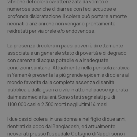
vibrione del colera caratterizzata da vomito e
Calabria
Asma & BPCO
numerose scariche di diarrea con feci acquose e
profonda disidratazione. Il colera può portare a morte
Campania
Car-T
neonati o anziani che non vengano prontamente
reidratati per via orale e/o endovenosa.
Emilia-Romagna
Colesterolo & coronaropatie
La presenza di colera in paesi poveri è direttamente
Friuli Venezia Giulia
Dermatite Atopica
associata a un generale stato di povertà e di degrado
con carenza di acqua potabile e a inadeguate
condizioni sanitarie. Attualmente nella penisola arabica
Lazio
Diabete & glucometri
in Yemen è presente la più grande epidemia di colera al
mondo favorita dalla completa assenza di sanità
Liguria
Disturbi dell’umore
pubblica e dalla guerra civile in atto nel paese ignorata
dai mass media italiani. Sono stati segnalati più di
Lombardia
Dolore
1.100.000 casi e 2.300 morti negli ultimi 14 mesi.
Marche
Donna & Salute
I due casi di colera, in una donna e nel figlio di due anni,
rientrati da poco dal Bangladesh, ed attualmente
Molise
Epatiti
ricoverati presso l’ospedale Cotugno di Napoli sono i