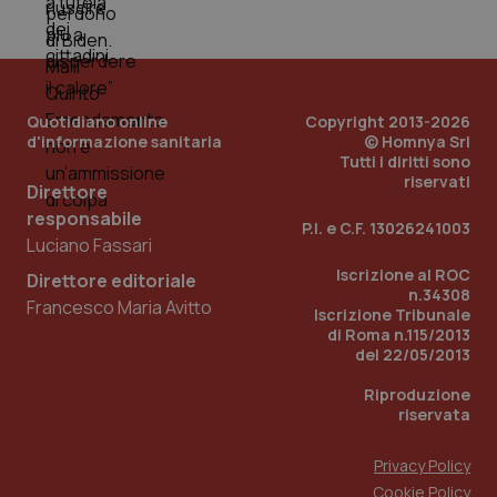
PHPSESSID
Sessio
PHP.net
www.quotidianosanita.it
Quotidiano online
Copyright 2013-2026
d'informazione sanitaria
© Homnya Srl
Tutti i diritti sono
riservati
Direttore
responsabile
P.I. e C.F. 13026241003
Luciano Fassari
Iscrizione al ROC
Direttore editoriale
n.34308
Francesco Maria Avitto
Iscrizione Tribunale
di Roma n.115/2013
del 22/05/2013
Riproduzione
riservata
Privacy Policy
_ga_KM60CM4NPH
.quotidianosanita.it
1 anno
Cookie Policy