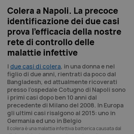
Colera a Napoli. La precoce
Scienza e Farmaci
identificazione dei due casi
prova l’efficacia della nostre
Studi e Analisi
rete di controllo delle
Lettere al direttore
malattie infettive
Edizioni Regionali
I
due casi di colera
, in una donna e nel
figlio di due anni, rientrati da poco dal
QS Pro
Bangladesh, ed attualmente ricoverati
presso l’ospedale Cotugno di Napoli sono
Professionisti Sanitari.AI
i primi casi dopo ben 10 anni dal
precedente di Milano del 2008. In Europa
Abruzzo
QS Pro Gold
gli ultimi casi risalgono al 2015: uno in
Germania ed uno in Belgio
QS Club
Newsletter
Basilicata
Artrite & artrosi
Il colera è una malattia infettiva batterica causata dal