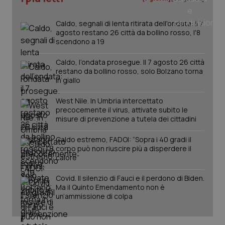
_ga
1 anno
Google LLC
mes
.quotidianosanita.it
Caldo, segnali di lenta ritirata dell'ondata: il 7
agosto restano 26 città da bollino rosso, l'8
scendono a 19
Caldo, l’ondata prosegue. Il 7 agosto 26 città
restano da bollino rosso, solo Bolzano torna
in giallo
West Nile. In Umbria intercettato
precocemente il virus, attivate subito le
misure di prevenzione a tutela dei cittadini
Caldo estremo, FADOI: “Sopra i 40 gradi il
corpo può non riuscire più a disperdere il
calore”
Covid. Il silenzio di Fauci e il perdono di Biden.
Ma il Quinto Emendamento non è
un’ammissione di colpa