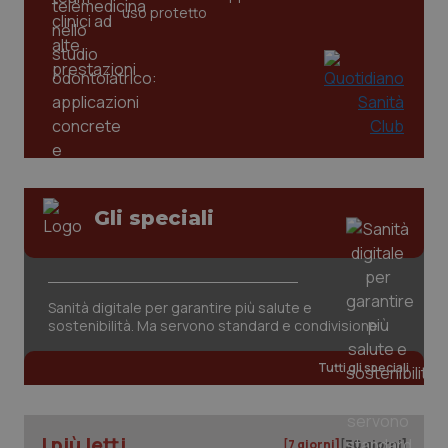
uso protetto
Gli speciali
tracking-sites-ironfish-
www.quotidianosanita.it
4
tracking-enable
settim
2 gior
Sanità digitale per garantire più salute e
sostenibilità. Ma servono standard e condivisione
tracking-sites-ironfish-
www.quotidianosanita.it
4
session-id
settim
Tutti gli speciali
2 gior
I più letti
[7 giorni]
[30 giorni]