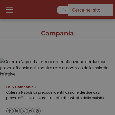
Lunedì 10 Agosto 2026
Campania
Campania
Cronache
Governo e Parlamento
QS
»
Campania
»
Colera a Napoli. La precoce identificazione dei due casi
prova l’efficacia della nostre rete di controllo delle malattie
Regioni e Asl
infettive
Lavoro e Professioni