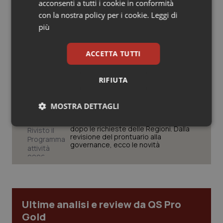
acconsenti a tutti i cookie in conformità
Salute orale & impianti
con la nostra policy per i cookie.
Leggi di
West Nile. D’Alterio (Rete IZS):
“Sorveglianza e dati scientifici, senza
più
allarmismi. Sistema italiano
Sangue & coagulazione
preparato”
ACCETTA TUTTI
Tiroide
La spesa farmaceutica sale a 39,3
miliardi (+6%). Prosegue il boom dei
RIFIUTA
farmaci per diabete e obesità e cala
Tumore al seno
uso antibiotici. Ecco il Rapporto
OsMed 2025
MOSTRA DETTAGLI
Tumore ovarico
Aifa. Rivisto il Programma attività 2026
Necessari
Statistici
Marketing
dopo le richieste delle Regioni. Dalla
revisione del prontuario alla
Tumori del Polmone & Testa Collo
governance, ecco le novità
Tumori gastrointestinali
Ulcera & Reflusso
Necessari
Statistici
Marketing
Ultime analisi e review da QS Pro
Gold
I cookie necessari contribuiscono a rendere fruibile il
Vaccini