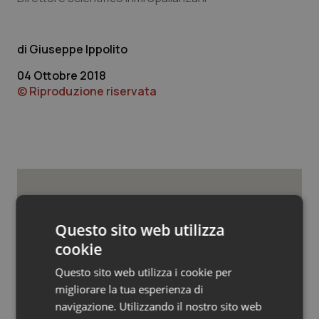
Valle D’Aosta
Oncodermatologia
Veneto
Oncoematologia
Giuseppe Ippolito
04 Ottobre 2018
Oncologia & Nutrizione
© Riproduzione riservata
Psoriasi & pelle
Quotidiano Cardiologia
Quotidiano Chirurgia
Potrebbe interessarti in
Quotidiano Oncologia
Questo sito web utilizza
Campania
cookie
Quotidiano Pediatria
Questo sito web utilizza i cookie per
Ebola in Congo. Oms e Africa Cdc:
migliorare la tua esperienza di
“Epidemia più veloce della risposta”.
Rene & patologie urogenitali
Quasi 4mila casi e 1.801 morti
navigazione. Utilizzando il nostro sito web