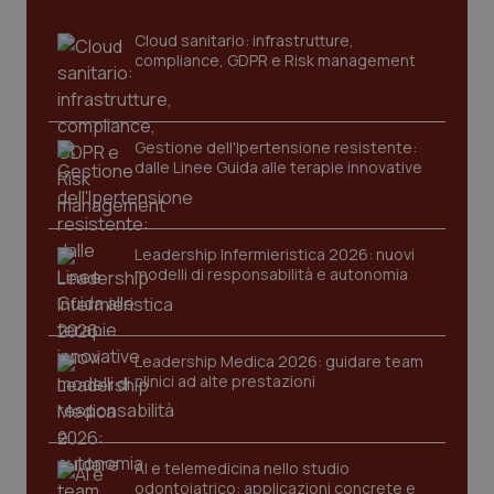
sito web abilitandone funzionalità di base quali la
navigazione sulle pagine e l'accesso alle aree
protette del sito. Il sito web non è in grado di
Cloud sanitario: infrastrutture,
funzionare correttamente senza questi cookie.
compliance, GDPR e Risk management
Nome
Fornitore
/
Dominio
Scaden
VISITOR_PRIVACY_METADATA
5 mesi
YouTube
settim
.youtube.com
Gestione dell'Ipertensione resistente:
dalle Linee Guida alle terapie innovative
Leadership Infermieristica 2026: nuovi
modelli di responsabilità e autonomia
Leadership Medica 2026: guidare team
clinici ad alte prestazioni
AI e telemedicina nello studio
CookieScriptConsent
5 mesi
CookieScript
odontoiatrico: applicazioni concrete e
settim
www.quotidianosanita.it