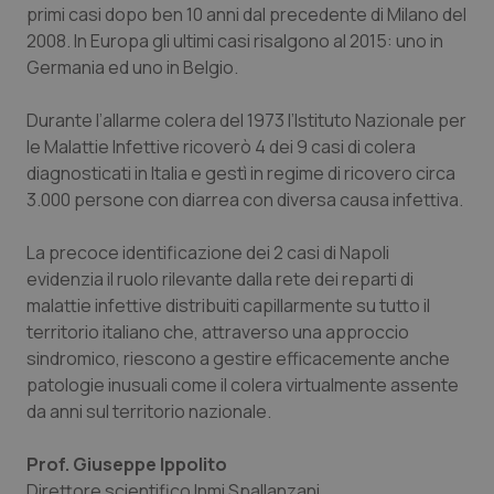
primi casi dopo ben 10 anni dal precedente di Milano del
Piemonte
HIV
2008. In Europa gli ultimi casi risalgono al 2015: uno in
Germania ed uno in Belgio.
Provincia Autonoma di Bolzano
Infezioni & Febbre
Durante l’allarme colera del 1973 l’Istituto Nazionale per
le Malattie Infettive ricoverò 4 dei 9 casi di colera
Provincia Autonoma di Trento
Ipertensione & Scompenso
diagnosticati in Italia e gestì in regime di ricovero circa
3.000 persone con diarrea con diversa causa infettiva.
Puglia
Malattie rare
La precoce identificazione dei 2 casi di Napoli
Sardegna
Malattia di Crohn & Rettocolite Ulcerosa
evidenzia il ruolo rilevante dalla rete dei reparti di
malattie infettive distribuiti capillarmente su tutto il
Sicilia
Neuroscienze & patologie neurodegenerative
territorio italiano che, attraverso una approccio
sindromico, riescono a gestire efficacemente anche
Toscana
Obesità
patologie inusuali come il colera virtualmente assente
da anni sul territorio nazionale.
Umbria
Oftalmologia
Prof. Giuseppe Ippolito
Direttore scientifico Inmi Spallanzani