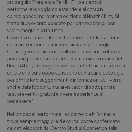
proseguito Francesca Ferilli – E il concetto di
performare lo vogliamo estendere ai cittadini,
coinvolgendoli nella prima edizione di HealthAbility. Si
tratta di un evento pensato per offrire consigli per
vivere meglio e più a lungo.
L’obiettivo è quello di sensibilizzare i cittadini sul tema
della prevenzione, educare quindi a stare meglio.
Coinvolgeremo diverse realtà che possano aiutare le
persone prendersi cura di sé per una vita più sana. Ad
HealthAbility ci rivolgeremo sia ai cittadini in salute, sia a
coloro che purtroppo convivono con alcune patologie,
per offrire loro suggerimenti e informazioni utili. Verrà
anche data l’opportunità ai visitatori di sottoporsi a
CookieScriptConsent
5 mesi
CookieScript
test preventivi gratuiti e vivere esperienze di
settim
www.quotidianosanita.it
benessere”.
Nell’ottica del performare, la cosmetica in farmacia
trova sempre maggiore rilevanza, come confermato
dai dati elaborati dal Centro Studi di Cosmetica Italia,