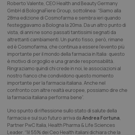
Roberto Valente, CEO Health and Beauty Germany
Piemonte
HIV
GmbH di BolognaFiere Group, sottolinea: “Siamo alla
28ma edizione di Cosmofarma e sembra ieri quando
festeggiavamo a Bologna la 20ma. Da un altro punto di
Provincia Autonoma di Bolzano
Infezioni & Febbre
vista, di anni ne sono passati tantissimi segnati da
altrettanti cambiamenti. Un punto fisso, però, rimane
Provincia Autonoma di Trento
Ipertensione & Scompenso
ed è Cosmofarma, che continua a essere l’evento più
importante per il mondo della farmacia in Italia: questo
Puglia
Malattie rare
è motivo di orgoglio e una grande responsabilità.
Ringraziamo quindi chi crede in noi, le associazioni al
Sardegna
Malattia di Crohn & Rettocolite Ulcerosa
nostro fianco che condividono questo momento
importante per la farmacia italiana. Anche nel
Sicilia
Neuroscienze & patologie neurodegenerative
confronto con altre realtà europee, possiamo dire che
la farmacia italiana performa bene”.
Toscana
Obesità
Uno spunto di riflessione sullo stato di salute della
farmacia e sul suo futuro arriva da
Andrea Fortuna
,
Umbria
Oftalmologia
Partner PwC Italia, Health Pharma & Life Sciences
Leader. “1il 55% dei Ceo Health italiani dichiara che la