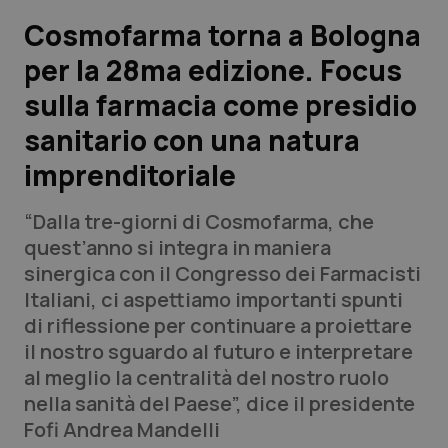
Cosmofarma torna a Bologna
Scienza e Farmaci
per la 28ma edizione. Focus
sulla farmacia come presidio
Studi e Analisi
sanitario con una natura
Lettere al direttore
imprenditoriale
Edizioni Regionali
“Dalla tre-giorni di Cosmofarma, che
quest’anno si integra in maniera
QS Pro
sinergica con il Congresso dei Farmacisti
Italiani, ci aspettiamo importanti spunti
Professionisti Sanitari.AI
di riflessione per continuare a proiettare
il nostro sguardo al futuro e interpretare
Abruzzo
QS Pro Gold
al meglio la centralità del nostro ruolo
nella sanità del Paese”, dice il presidente
QS Club
Newsletter
Basilicata
Artrite & artrosi
Fofi Andrea Mandelli