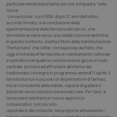
particolarmente importante perché si inquadra “nella
nuova
“convenzione” con il SSN, dopo 27 anni dall’ultimo
accordo firmato, e la conclusione della
sperimentazione della farmacia dei servizi, che
dovrebbe avviarsi verso una stabilizzazione definitiva.
In questo contesto, svetta il titolo della manifestazione
“Performare” che Utifar, consapevole del fatto che
oggi si richieda al farmacista un cambiamento culturale
e operativo nel quale la comunicazione gioca un ruolo
centrale, proverà ad affrontare all’interno del
tradizionale convegno in programma venerdì 11 aprile. Il
farmacista non è più solo un dispensatore di farmaci,
ma un consulente della salute, capace di guidare il
paziente verso soluzioni personalizzate. Per farlo, è
necessario adottare un nuovo approccio
comunicativo: non più solo
rispondere alle richieste, ma proporre attivamente i
servizi, spiegandone il valore e l’impatto sul benessere