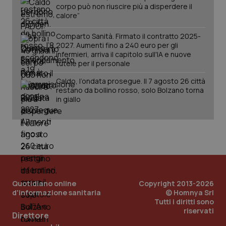
corpo può non riuscire più a disperdere il
calore”
Comparto Sanità. Firmato il contratto 2025-
2027. Aumenti fino a 240 euro per gli
infermieri, arriva il capitolo sull'IA e nuove
tutele per il personale
Caldo, l’ondata prosegue. Il 7 agosto 26 città
restano da bollino rosso, solo Bolzano torna
in giallo
Quotidiano online
Copyright 2013-2026
d'informazione sanitaria
© Homnya Srl
Tutti i diritti sono
riservati
Direttore