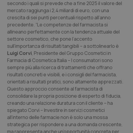
secondo i quali si prevede che a fine 2025 il valore del
mercato raggiunga i 2,4 miliardi di euro, con una
crescita di sei punti percentuali rispetto all’anno
precedente. “Le competenze del farmacista si
allineano perfettamente con la tendenza attuale del
tracking-sites-ironfish-
www.quotidianosanita.it
4
tracking-enable
settim
settore cosmetico, che pone l’accento
2 gior
sull’importanza di risultati tangibili – a sottolinearlo è
Luigi Corvi
, Presidente del Gruppo Cosmetici in
Farmacia di Cosmetica Italia – I consumatori sono
tracking-sites-ironfish-
www.quotidianosanita.it
4
sempre più alla ricerca di trattamenti che offrano
session-id
settim
risultati concreti e visibili, e i consigli del farmacista,
2 gior
orientati a risultati pratici, sono altamente apprezzati.
Questo approccio consente al farmacista di
consolidare la propria posizione di esperto di fiducia,
_ga
1 anno
Google LLC
creando una relazione duratura con il cliente – ha
mes
.quotidianosanita.it
spiegato Corvi – Investire in servizi cosmetici
all’interno delle farmacie non è solo una mossa
strategica per rispondere a una domanda crescente,
ma rappresenta anche un’opportunità concreta per