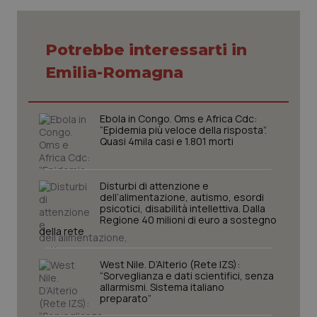
Fornitore
/
Nome
Scadenza
Descrizion
Potrebbe interessarti in
Dominio
Nome
Fornitore
/
Dominio
Scadenza
Des
_ga_0VMQEQKQ1N
.quotidianosanita.it
1 anno 1
Questo
Emilia-Romagna
mese
cookie
VISITOR_INFO1_LIVE
5 mesi 4
Que
Google LLC
viene
settimane
imp
.youtube.com
utilizzato
You
da Google
ten
Ebola in Congo. Oms e Africa Cdc:
Analytics
pre
per
“Epidemia più veloce della risposta”.
del
mantener
vid
Quasi 4mila casi e 1.801 morti
lo stato
inco
della
può
sessione.
det
vis
Disturbi di attenzione e
web
dell’alimentazione, autismo, esordi
uti
psicotici, disabilità intellettiva. Dalla
nuo
ver
Regione 40 milioni di euro a sostegno
dell
della rete
You
__Secure-YNID
.youtube.com
5 mesi 4
Que
West Nile. D’Alterio (Rete IZS):
settimane
imp
“Sorveglianza e dati scientifici, senza
You
allarmismi. Sistema italiano
ten
preparato”
pre
del