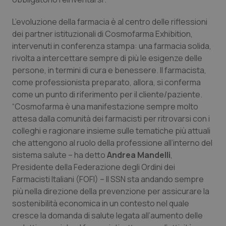
Salute orale & impianti
L’evoluzione della farmacia è al centro delle riflessioni
dei partner istituzionali di Cosmofarma Exhibition,
Sangue & coagulazione
intervenuti in conferenza stampa: una farmacia solida,
rivolta a intercettare sempre di più le esigenze delle
Tiroide
persone, in termini di cura e benessere. Il farmacista,
come professionista preparato, allora, si conferma
Tumore al seno
come un punto di riferimento per il cliente/paziente.
“Cosmofarma è una manifestazione sempre molto
Tumore ovarico
attesa dalla comunità dei farmacisti per ritrovarsi con i
colleghi e ragionare insieme sulle tematiche più attuali
Tumori del Polmone & Testa Collo
che attengono al ruolo della professione all’interno del
sistema salute – ha detto
Andrea Mandelli
,
Presidente della Federazione degli Ordini dei
Tumori gastrointestinali
Farmacisti Italiani (FOFI) – Il SSN sta andando sempre
più nella direzione della prevenzione per assicurare la
Ulcera & Reflusso
sostenibilità economica in un contesto nel quale
cresce la domanda di salute legata all’aumento delle
Vaccini