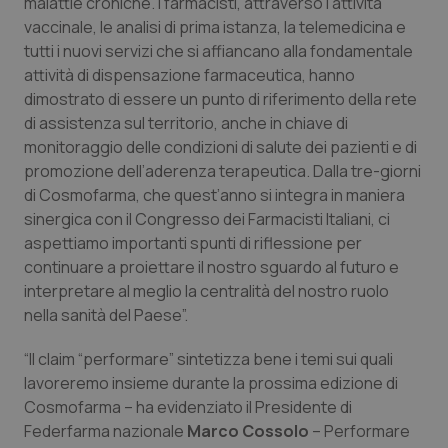
malattie croniche. I farmacisti, attraverso l’attività
vaccinale, le analisi di prima istanza, la telemedicina e
tutti i nuovi servizi che si affiancano alla fondamentale
attività di dispensazione farmaceutica, hanno
dimostrato di essere un punto di riferimento della rete
di assistenza sul territorio, anche in chiave di
monitoraggio delle condizioni di salute dei pazienti e di
promozione dell’aderenza terapeutica. Dalla tre-giorni
di Cosmofarma, che quest’anno si integra in maniera
sinergica con il Congresso dei Farmacisti Italiani, ci
aspettiamo importanti spunti di riflessione per
continuare a proiettare il nostro sguardo al futuro e
interpretare al meglio la centralità del nostro ruolo
nella sanità del Paese”.
“Il claim “performare” sintetizza bene i temi sui quali
lavoreremo insieme durante la prossima edizione di
Cosmofarma – ha evidenziato il Presidente di
Federfarma nazionale
Marco Cossolo
– Performare