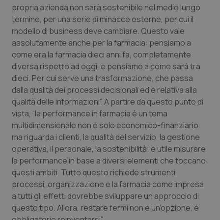
Valle D’Aosta
Oncodermatologia
propria azienda non sarà sostenibile nel medio lungo
termine, per una serie di minacce esterne, per cui il
Veneto
Oncoematologia
modello di business deve cambiare. Questo vale
assolutamente anche per la farmacia: pensiamo a
Oncologia & Nutrizione
come era la farmacia dieci anni fa, completamente
diversa rispetto ad oggi, e pensiamo a come sarà tra
Psoriasi & pelle
dieci. Per cui serve una trasformazione, che passa
dalla qualità dei processi decisionali ed è relativa alla
qualità delle informazioni”. A partire da questo punto di
Quotidiano Cardiologia
vista, “la performance in farmacia è un tema
multidimensionale non è solo economico-finanziario,
Quotidiano Chirurgia
ma riguarda i clienti, la qualità del servizio, la gestione
operativa, il personale, la sostenibilità; è utile misurare
Quotidiano Oncologia
la performance in base a diversi elementi che toccano
questi ambiti. Tutto questo richiede strumenti,
Quotidiano Pediatria
processi, organizzazione e la farmacia come impresa
a tutti gli effetti dovrebbe sviluppare un approccio di
Rene & patologie urogenitali
questo tipo. Allora, restare fermi non è un’opzione, è
obbligatorio reinventarsi”.