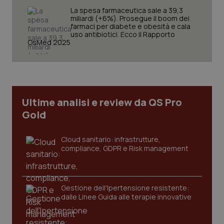
vid
inco
La spesa farmaceutica sale a 39,3
può
miliardi (+6%). Prosegue il boom dei
det
farmaci per diabete e obesità e cala
vis
uso antibiotici. Ecco il Rapporto
web
OsMed 2025
uti
nuo
ver
dell
You
YSC
Sessione
Que
Google LLC
imp
.youtube.com
You
Ultime analisi e review da QS Pro
ten
Gold
vis
vid
__Secure-
.youtube.com
5 mesi 4
Que
Cloud sanitario: infrastrutture,
ROLLOUT_TOKEN
settimane
imp
compliance, GDPR e Risk management
You
ges
del
e d
per
del
Gestione dell'Ipertensione resistente:
ute
dalle Linee Guida alle terapie innovative
tracking-sites-
www.quotidianosanita.it
4
Que
ironfish-tracking-
settimane
imp
named-enable
2 giorni
dal