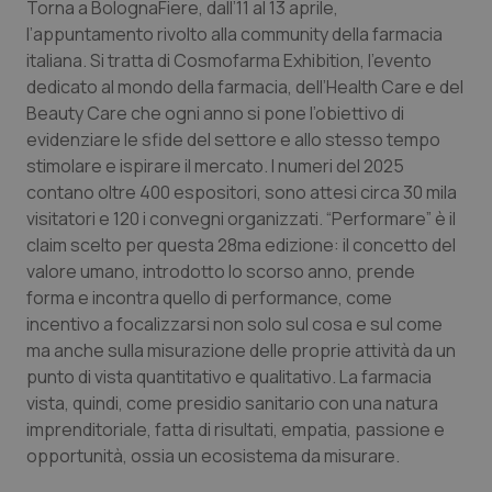
Torna a BolognaFiere, dall’11 al 13 aprile,
Calabria
Asma & BPCO
l’appuntamento rivolto alla community della farmacia
italiana. Si tratta di Cosmofarma Exhibition, l’evento
Campania
Car-T
dedicato al mondo della farmacia, dell’Health Care e del
Beauty Care che ogni anno si pone l’obiettivo di
Emilia-Romagna
Colesterolo & coronaropatie
evidenziare le sfide del settore e allo stesso tempo
stimolare e ispirare il mercato. I numeri del 2025
Friuli Venezia Giulia
Dermatite Atopica
contano oltre 400 espositori, sono attesi circa 30 mila
visitatori e 120 i convegni organizzati. “Performare” è il
Lazio
Diabete & glucometri
claim scelto per questa 28ma edizione: il concetto del
valore umano, introdotto lo scorso anno, prende
forma e incontra quello di performance, come
Liguria
Disturbi dell’umore
incentivo a focalizzarsi non solo sul cosa e sul come
ma anche sulla misurazione delle proprie attività da un
Lombardia
Dolore
punto di vista quantitativo e qualitativo. La farmacia
vista, quindi, come presidio sanitario con una natura
Marche
Donna & Salute
imprenditoriale, fatta di risultati, empatia, passione e
opportunità, ossia un ecosistema da misurare.
Molise
Epatiti