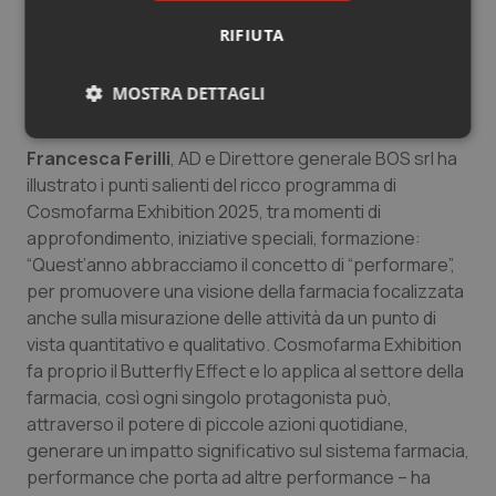
l’elemento fondamentale che guida tutte le
associazioni e tutti i farmacisti che partecipano e che
RIFIUTA
verranno a trovarci a Bologna. E’ meglio avere un
paziente/cliente che si mantiene in salute piuttosto
MOSTRA DETTAGLI
che dover risolvere un problema”.
Necessari
Statistici
Marketing
Francesca Ferilli
, AD e Direttore generale BOS srl ha
illustrato i punti salienti del ricco programma di
Cosmofarma Exhibition 2025, tra momenti di
approfondimento, iniziative speciali, formazione:
“Quest’anno abbracciamo il concetto di “performare”,
per promuovere una visione della farmacia focalizzata
Necessari
Statistici
Marketing
anche sulla misurazione delle attività da un punto di
I cookie necessari contribuiscono a rendere fruibile il
vista quantitativo e qualitativo. Cosmofarma Exhibition
sito web abilitandone funzionalità di base quali la
fa proprio il Butterfly Effect e lo applica al settore della
navigazione sulle pagine e l'accesso alle aree
protette del sito. Il sito web non è in grado di
farmacia, così ogni singolo protagonista può,
funzionare correttamente senza questi cookie.
attraverso il potere di piccole azioni quotidiane,
Nome
Fornitore
/
Dominio
Scaden
generare un impatto significativo sul sistema farmacia,
VISITOR_PRIVACY_METADATA
5 mesi
performance che porta ad altre performance – ha
YouTube
settim
.youtube.com