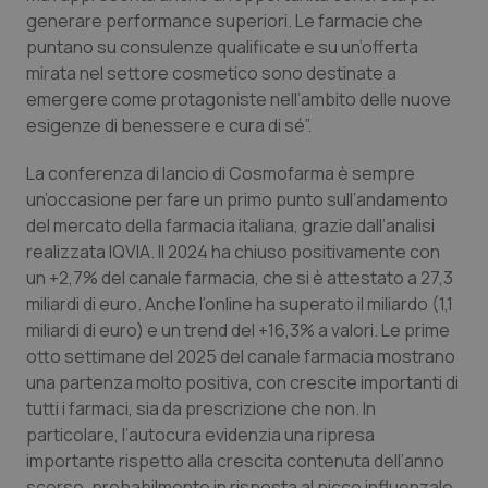
generare performance superiori. Le farmacie che
puntano su consulenze qualificate e su un’offerta
mirata nel settore cosmetico sono destinate a
emergere come protagoniste nell’ambito delle nuove
esigenze di benessere e cura di sé”.
La conferenza di lancio di Cosmofarma è sempre
un’occasione per fare un primo punto sull’andamento
del mercato della farmacia italiana, grazie dall’analisi
realizzata IQVIA. Il 2024 ha chiuso positivamente con
un +2,7% del canale farmacia, che si è attestato a 27,3
miliardi di euro. Anche l’online ha superato il miliardo (1,1
miliardi di euro) e un trend del +16,3% a valori. Le prime
otto settimane del 2025 del canale farmacia mostrano
una partenza molto positiva, con crescite importanti di
tutti i farmaci, sia da prescrizione che non. In
PHPSESSID
Sessio
PHP.net
particolare, l’autocura evidenzia una ripresa
www.quotidianosanita.it
importante rispetto alla crescita contenuta dell’anno
scorso, probabilmente in risposta al picco influenzale