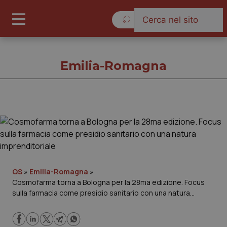
Sabato 8 Agosto 2026
Emilia-Romagna
Emilia-Romagna
Cronache
Governo e Parlamento
QS
»
Emilia-Romagna
»
Cosmofarma torna a Bologna per la 28ma edizione. Focus
sulla farmacia come presidio sanitario con una natura
Regioni e Asl
imprenditoriale
Lavoro e Professioni