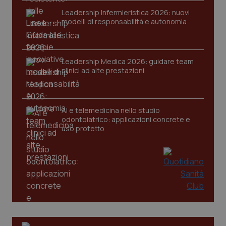
per 
sis
Leadership Infermieristica 2026: nuovi
sol
modelli di responsabilità e autonomia
ute
ide
Wel
Leadership Medica 2026: guidare team
clinici ad alte prestazioni
AI e telemedicina nello studio
odontoiatrico: applicazioni concrete e
uso protetto