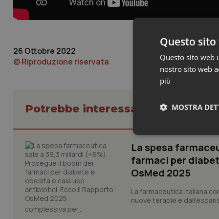
Questo sito 
26 Ottobre 2022
Questo sito web ut
© Riproduzione riservata
nostro sito web ac
più
MOSTRA DET
Potrebbe interessarti in Scienza
Neces
La spesa farmaceut
farmaci per diabete
OsMed 2025
La farmaceutica italiana co
nuove terapie e dall'espan
complessiva per...