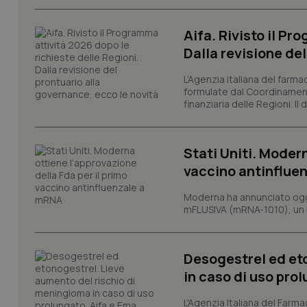
I cookie necessari con
e l'accesso alle aree 
Aifa. Rivisto il Pr
Nome
Dalla revisione de
VISITOR_PRIVACY_
L’Agenzia italiana del farma
formulate dal Coordinamen
finanziaria delle Regioni. Il
CookieScriptConse
Stati Uniti. Modern
vaccino antinflue
tracking-sites-ironf
tracking-enable
Moderna ha annunciato oggi
mFLUSIVA (mRNA-1010), un nuo
tracking-sites-ironf
session-id
Desogestrel ed et
_ga
in caso di uso pro
L'Agenzia Italiana del Farma