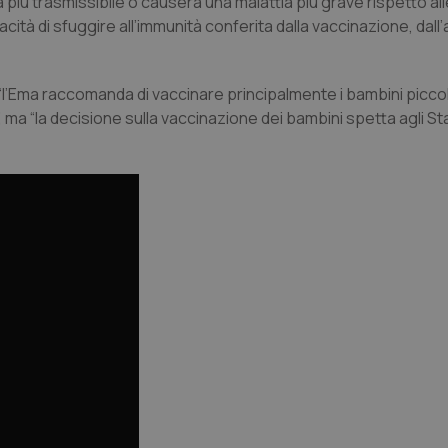
più trasmissibile o causerà una malattia più grave rispetto alle
tà di sfuggire all’immunità conferita dalla vaccinazione, dall’
 “l’Ema raccomanda di vaccinare principalmente i bambini picco
, ma “la decisione sulla vaccinazione dei bambini spetta agli S