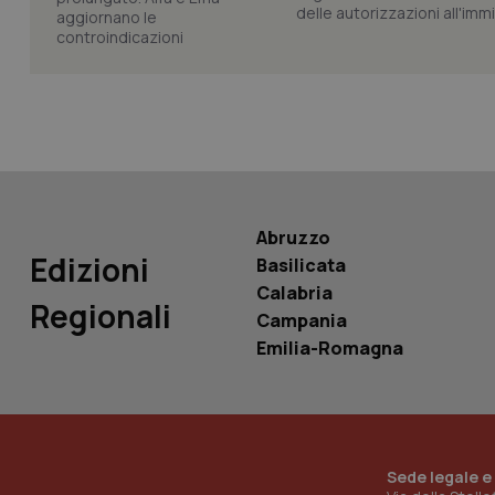
delle autorizzazioni all'imm
PHPSESSID
_ga_KM60CM4NPH
Abruzzo
Edizioni
Basilicata
Calabria
Regionali
Campania
Nome
Nome
Emilia-Romagna
VISITOR_INFO1_LIV
_ga_0VMQEQKQ1N
__Secure-YNID
Sede legale e