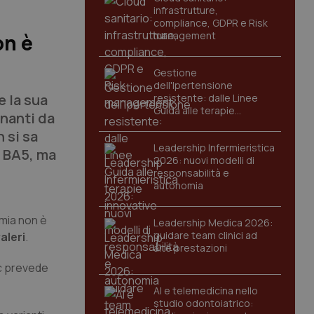
infrastrutture,
compliance, GDPR e Risk
management
on è
Gestione
dell'Ipertensione
e la sua
resistente: dalle Linee
Guida alle terapie
inanti da
innovative
 si sa
Leadership Infermieristica
e BA5, ma
2026: nuovi modelli di
responsabilità e
autonomia
emia non è
Leadership Medica 2026:
guidare team clinici ad
aleri
.
alte prestazioni
dc prevede
AI e telemedicina nello
studio odontoiatrico: