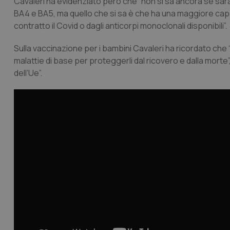
Cavaleri ha evidenziato però che “non si sa ancora se sarà 
BA4 e BA5, ma quello che si sa è che ha una maggiore capaci
contratto il Covid o dagli anticorpi monoclonali disponibili”.
Sulla vaccinazione per i bambini Cavaleri ha ricordato che
malattie di base per proteggerli dal ricovero e dalla morte”
dell’Ue”.