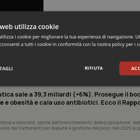
web utilizza cookie
ilizza i cookie per migliorare la tua esperienza di navigazione. Ut
consenti a tutti i cookie in conformità con la nostra policy per i 
RIFIUTA
TAGLI
ACC
 e Farmaci
sari
Statistici
Mar
ica sale a 39,3 miliardi (+6%). Prosegue il bo
 e obesità e cala uso antibiotici. Ecco il Rapp
ntinua a crescere, spinta dall'invecchiamento della popolazione, dall'
sione dei trattamenti per diabete e gestione del peso. Nel 2025 la 
Necessari
Statistici
Marketing