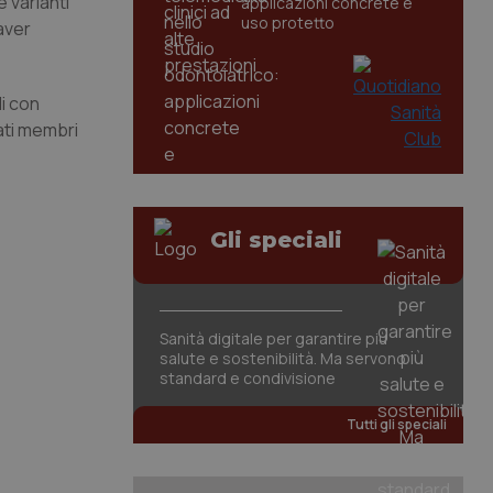
 varianti
applicazioni concrete e
uso protetto
aver
li con
tati membri
Gli speciali
Sanità digitale per garantire più
salute e sostenibilità. Ma servono
standard e condivisione
Tutti gli speciali