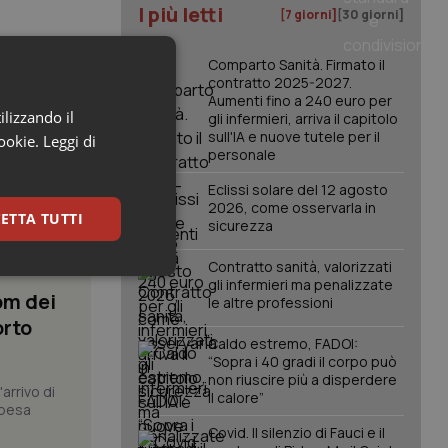
I più letti
[7 giorni]
[30 giorni]
Comparto Sanità. Firmato il
contratto 2025-2027.
Aumenti fino a 240 euro per
ilizzando il
gli infermieri, arriva il capitolo
sull'IA e nuove tutele per il
cookie.
Leggi di
personale
Eclissi solare del 12 agosto
2026, come osservarla in
ETTA TUTTI
sicurezza
Contratto sanità, valorizzati
keting
gli infermieri ma penalizzate
om dei
le altre professioni
orto
Caldo estremo, FADOI:
“Sopra i 40 gradi il corpo può
non riuscire più a disperdere
arrivo di
il calore”
spesa
Covid. Il silenzio di Fauci e il