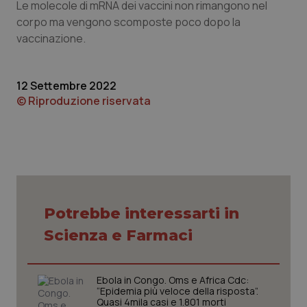
Le molecole di mRNA dei vaccini non rimangono nel
settim
www.quotidianosanita.it
corpo ma vengono scomposte poco dopo la
vaccinazione.
12 Settembre 2022
© Riproduzione riservata
tracking-sites-ironfish-
www.quotidianosanita.it
4
tracking-enable
settim
2 gior
Potrebbe interessarti in
Scienza e Farmaci
tracking-sites-ironfish-
www.quotidianosanita.it
4
session-id
settim
2 gior
Ebola in Congo. Oms e Africa Cdc:
“Epidemia più veloce della risposta”.
Quasi 4mila casi e 1.801 morti