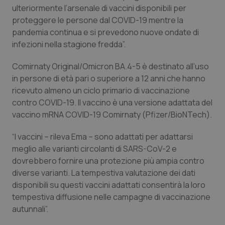
Calabria
Asma & BPCO
ulteriormente l’arsenale di vaccini disponibili per
proteggere le persone dal COVID-19 mentre la
pandemia continua e si prevedono nuove ondate di
Campania
Car-T
infezioni nella stagione fredda”.
Emilia-Romagna
Colesterolo & coronaropatie
Comirnaty Original/Omicron BA.4-5 è destinato all’uso
in persone di età pari o superiore a 12 anni che hanno
Friuli Venezia Giulia
Dermatite Atopica
ricevuto almeno un ciclo primario di vaccinazione
contro COVID-19. Il vaccino è una versione adattata del
Lazio
Diabete & glucometri
vaccino mRNA COVID-19 Comirnaty (Pfizer/BioNTech).
“I vaccini – rileva Ema – sono adattati per adattarsi
Liguria
Disturbi dell’umore
meglio alle varianti circolanti di SARS-CoV-2 e
dovrebbero fornire una protezione più ampia contro
Lombardia
Dolore
diverse varianti. La tempestiva valutazione dei dati
disponibili su questi vaccini adattati consentirà la loro
Marche
Donna & Salute
tempestiva diffusione nelle campagne di vaccinazione
autunnali”.
Molise
Epatiti