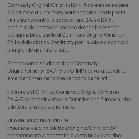
Comirnaty Original/Omicron BA.4-5 dovrebbe essere
Salute orale & impianti
più efficace di Comirnaty nell’innescare una risposta
immunitaria contro le sottovarianti BA.4 e BA.5. Il
Sangue & coagulazione
profilo di sicurezza del vaccino dovrebbe essere
paragonabile a quello di Comirnaty Original/Omicron
Tiroide
BA.1 e dello stesso Comirnaty per il quale è disponibile
una grande quantità di dati.
Tumore al seno
Sono in corso studi clinici con Comirnaty
Original/Omicron BA.4-5 e il CHMP riceverà dati clinici
Tumore ovarico
emergenti man mano che vengono generati.
Tumori del Polmone & Testa Collo
Il parere del CHMP su Comirnaty Original/Omicron
BA.4-5 sarà ora inviato alla Commissione Europea, che
Tumori gastrointestinali
adotterà una decisione finale.
Ulcera & Reflusso
Uso dei vaccini COVID-19
Insieme al vaccino adattato Original/Omicron BA.1
recentemente autorizzato, questo nuovo vaccino
Vaccini