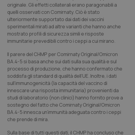
Valle D’Aosta
Oncodermatologia
originale. Gli effetti collaterali erano paragonabili a
quelli osservati con Comirnaty. Ciò è stato
Veneto
Oncoematologia
ulteriormente supportato dai dati dei vaccini
sperimentali mirati ad altre varianti che hanno anche
Oncologia & Nutrizione
mostrato profili di sicurezza simili e risposte
immunitarie prevedibili contro i ceppi a cui mirano.
Psoriasi & pelle
Il parere del CHMP per Comirnaty Original/Omicron
BA.4-5 si basa anche sui dati sulla sua qualità e sul
Quotidiano Cardiologia
processo di produzione, che hanno confermato che
soddisfa gli standard di qualità dell’UE. Inoltre, i dati
Quotidiano Chirurgia
sull’immunogenicità (la capacità del vaccino di
innescare una risposta immunitaria) provenienti da
Quotidiano Oncologia
studi di laboratorio (non clinici) hanno fornito prove a
sostegno del fatto che Comirnaty Original/Omicron
Quotidiano Pediatria
BA.4-5 innesca un’immunità adeguata contro i ceppi
che prende di mira.
Rene & patologie urogenitali
Sulla base di tutti questi dati, il CHMP ha concluso che