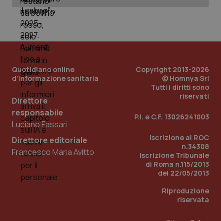
ges
del
e d
per
del
ute
tracking-sites-
www.quotidianosanita.it
4
Que
ironfish-tracking-
settimane
imp
named-enable
2 giorni
dal
Quotidiano online
Copyright 2013-2026
per 
d'informazione sanitaria
© Homnya Srl
sis
Tutti i diritti sono
sol
ute
riservati
Direttore
ide
Wel
responsabile
P.I. e C.F. 13026241003
Luciano Fassari
Iscrizione al ROC
Direttore editoriale
n.34308
Francesco Maria Avitto
Iscrizione Tribunale
di Roma n.115/2013
del 22/05/2013
Riproduzione
riservata