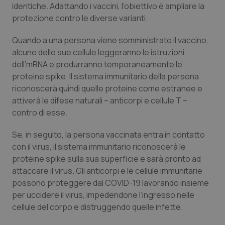
I cookie necessari contribuiscono a rendere fruibile il
identiche. Adattando i vaccini, l’obiettivo è ampliare la
sito web abilitandone funzionalità di base quali la
protezione contro le diverse varianti.
navigazione sulle pagine e l'accesso alle aree
protette del sito. Il sito web non è in grado di
funzionare correttamente senza questi cookie.
Quando a una persona viene somministrato il vaccino,
Nome
Fornitore
/
Dominio
Scaden
alcune delle sue cellule leggeranno le istruzioni
VISITOR_PRIVACY_METADATA
5 mesi
dell’mRNA e produrranno temporaneamente le
YouTube
settim
.youtube.com
proteine spike. Il sistema immunitario della persona
riconoscerà quindi quelle proteine come estranee e
attiverà le difese naturali – anticorpi e cellule T –
contro di esse.
Se, in seguito, la persona vaccinata entra in contatto
con il virus, il sistema immunitario riconoscerà le
proteine spike sulla sua superficie e sarà pronto ad
attaccare il virus. Gli anticorpi e le cellule immunitarie
possono proteggere dal COVID-19 lavorando insieme
per uccidere il virus, impedendone l’ingresso nelle
cellule del corpo e distruggendo quelle infette.
CookieScriptConsent
5 mesi
CookieScript