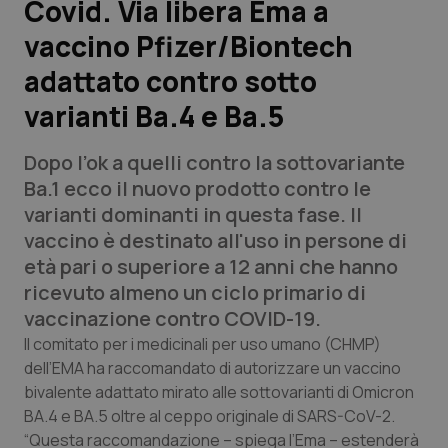
Covid. Via libera Ema a
vaccino Pfizer/Biontech
Scienza e Farmaci
adattato contro sotto
Studi e Analisi
varianti Ba.4 e Ba.5
Lettere al direttore
Dopo l’ok a quelli contro la sottovariante
Ba.1 ecco il nuovo prodotto contro le
Edizioni Regionali
varianti dominanti in questa fase. Il
vaccino è destinato all'uso in persone di
QS Pro
età pari o superiore a 12 anni che hanno
ricevuto almeno un ciclo primario di
Professionisti Sanitari.AI
vaccinazione contro COVID-19.
Il comitato per i medicinali per uso umano (CHMP)
Abruzzo
QS Pro Gold
dell’EMA ha raccomandato di autorizzare un vaccino
bivalente adattato mirato alle sottovarianti di Omicron
QS Club
Newsletter
Basilicata
Artrite & artrosi
BA.4 e BA.5 oltre al ceppo originale di SARS-CoV-2.
“Questa raccomandazione – spiega l’Ema – estenderà