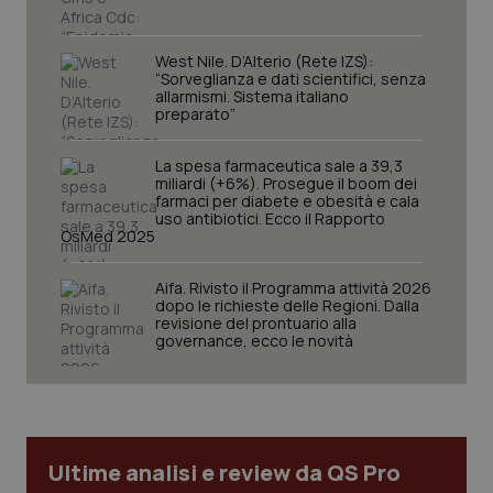
_ga
1 anno
Google LLC
mes
.quotidianosanita.it
West Nile. D’Alterio (Rete IZS):
“Sorveglianza e dati scientifici, senza
allarmismi. Sistema italiano
preparato”
La spesa farmaceutica sale a 39,3
miliardi (+6%). Prosegue il boom dei
farmaci per diabete e obesità e cala
uso antibiotici. Ecco il Rapporto
OsMed 2025
Aifa. Rivisto il Programma attività 2026
dopo le richieste delle Regioni. Dalla
revisione del prontuario alla
governance, ecco le novità
Ultime analisi e review da QS Pro