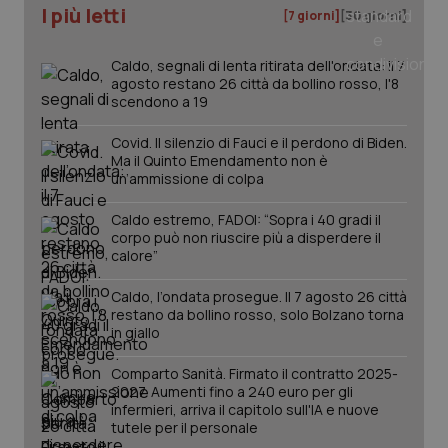
ver
I più letti
[7 giorni]
[30 giorni]
dell
You
__Secure-YNID
.youtube.com
5 mesi 4
Que
Caldo, segnali di lenta ritirata dell'ondata: il 7
settimane
imp
agosto restano 26 città da bollino rosso, l'8
You
scendono a 19
ten
pre
del
Covid. Il silenzio di Fauci e il perdono di Biden.
vid
Ma il Quinto Emendamento non è
inco
può
un’ammissione di colpa
det
vis
web
Caldo estremo, FADOI: “Sopra i 40 gradi il
uti
corpo può non riuscire più a disperdere il
nuo
calore”
ver
dell
You
Caldo, l’ondata prosegue. Il 7 agosto 26 città
restano da bollino rosso, solo Bolzano torna
YSC
Sessione
Que
Google LLC
imp
.youtube.com
in giallo
You
ten
vis
Comparto Sanità. Firmato il contratto 2025-
vid
2027. Aumenti fino a 240 euro per gli
infermieri, arriva il capitolo sull'IA e nuove
__Secure-
.youtube.com
5 mesi 4
Que
tutele per il personale
ROLLOUT_TOKEN
settimane
imp
You