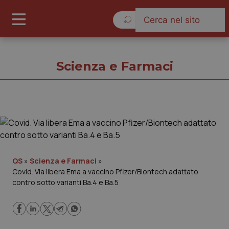
Domenica 9 Agosto 2026
Scienza e Farmaci
Scienza e Farmaci
Cronache
QS
»
Scienza e Farmaci
»
Covid. Via libera Ema a vaccino Pfizer/Biontech adattato
Governo e Parlamento
contro sotto varianti Ba.4 e Ba.5
Regioni e Asl
Lavoro e Professioni