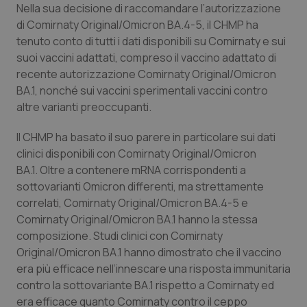
Nella sua decisione di raccomandare l’autorizzazione
Piemonte
HIV
di Comirnaty Original/Omicron BA.4-5, il CHMP ha
tenuto conto di tutti i dati disponibili su Comirnaty e sui
suoi vaccini adattati, compreso il vaccino adattato di
Provincia Autonoma di Bolzano
Infezioni & Febbre
recente autorizzazione Comirnaty Original/Omicron
BA.1, nonché sui vaccini sperimentali vaccini contro
Provincia Autonoma di Trento
Ipertensione & Scompenso
altre varianti preoccupanti.
Puglia
Malattie rare
Il CHMP ha basato il suo parere in particolare sui dati
clinici disponibili con Comirnaty Original/Omicron
Sardegna
Malattia di Crohn & Rettocolite Ulcerosa
BA.1. Oltre a contenere mRNA corrispondenti a
sottovarianti Omicron differenti, ma strettamente
Sicilia
Neuroscienze & patologie neurodegenerative
correlati, Comirnaty Original/Omicron BA.4-5 e
Comirnaty Original/Omicron BA.1 hanno la stessa
composizione. Studi clinici con Comirnaty
Toscana
Obesità
Original/Omicron BA.1 hanno dimostrato che il vaccino
era più efficace nell’innescare una risposta immunitaria
Umbria
Oftalmologia
contro la sottovariante BA.1 rispetto a Comirnaty ed
era efficace quanto Comirnaty contro il ceppo