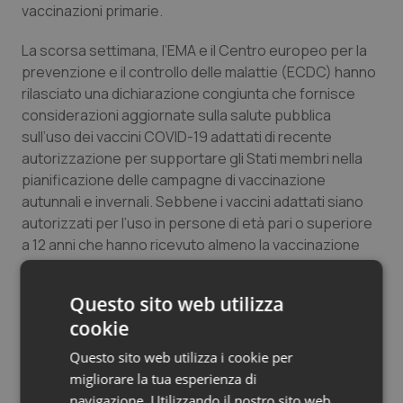
vaccinazioni primarie.
La scorsa settimana, l’EMA e il Centro europeo per la
prevenzione e il controllo delle malattie (ECDC) hanno
rilasciato una dichiarazione congiunta che fornisce
considerazioni aggiornate sulla salute pubblica
sull’uso dei vaccini COVID-19 adattati di recente
autorizzazione per supportare gli Stati membri nella
pianificazione delle campagne di vaccinazione
autunnali e invernali. Sebbene i vaccini adattati siano
autorizzati per l’uso in persone di età pari o superiore
a 12 anni che hanno ricevuto almeno la vaccinazione
primaria contro COVID-19, l’ECDC e l’EMA hanno
consigliato che questi richiami siano diretti in via
Questo sito web utilizza
prioritaria alle persone che sono più a rischio di
cookie
malattie gravi perché di determinati fattori di rischio.
Questo sito web utilizza i cookie per
Le autorità nazionali degli Stati membri dell’UE
migliorare la tua esperienza di
determineranno chi dovrebbe ricevere quali vaccini e
navigazione. Utilizzando il nostro sito web