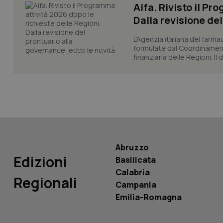
Aifa. Rivisto il Pr
_ga_KM60CM4NPH
Dalla revisione de
L’Agenzia italiana del farma
formulate dal Coordinamen
Nome
finanziaria delle Regioni. Il
Nome
VISITOR_INFO1_LIV
_ga_0VMQEQKQ1N
__Secure-YNID
Abruzzo
YSC
Edizioni
Basilicata
Calabria
__Secure-
Regionali
ROLLOUT_TOKEN
Campania
Emilia-Romagna
tracking-sites-
ironfish-tracking-
named-enable