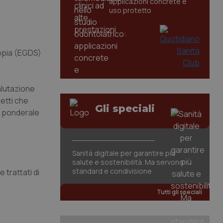
applicazioni concrete e
uso protetto
opia (EGDS)
alutazione
getti che
Gli speciali
o ponderale
Sanità digitale per garantire più
salute e sostenibilità. Ma servono
standard e condivisione
e trattati di
Tutti gli speciali