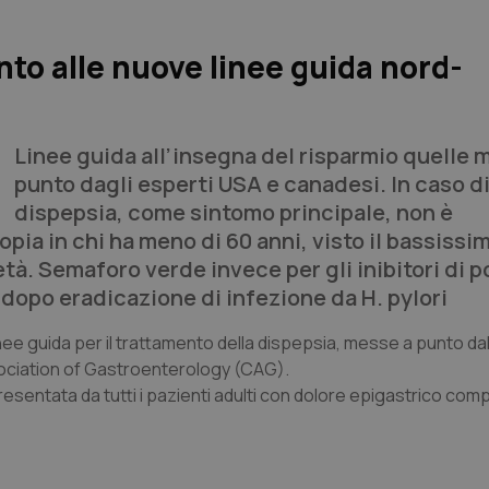
o alle nuove linee guida nord-
Linee guida all’insegna del risparmio quelle 
punto dagli esperti USA e canadesi. In caso d
dispepsia, come sintomo principale, non è
ia in chi ha meno di 60 anni, visto il bassissi
età. Semaforo verde invece per gli inibitori di 
 dopo eradicazione di infezione da H. pylori
nee guida per il trattamento della dispepsia, messe a punto dall
ciation of Gastroenterology
(CAG).
entata da tutti i pazienti adulti con dolore epigastrico com