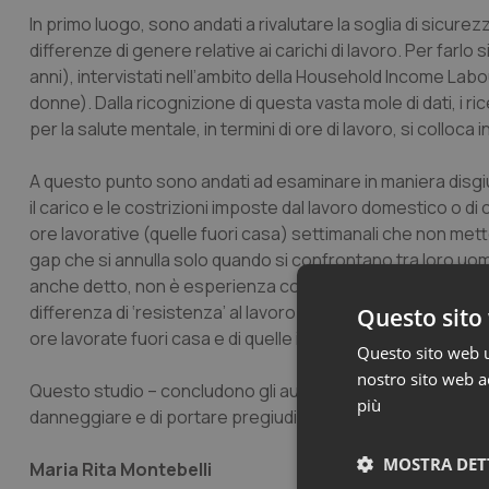
In primo luogo, sono andati a rivalutare la soglia di sicure
differenze di genere relative ai carichi di lavoro. Per farlo 
anni), intervistati nell’ambito della
Household Income Labou
donne). Dalla ricognizione di questa vasta mole di dati, i ri
per la salute mentale, in termini di ore di lavoro, si colloca
A questo punto sono andati ad esaminare in maniera disgi
il carico e le costrizioni imposte dal lavoro domestico o di
ore lavorative (quelle fuori casa) settimanali che non metto
gap
che si annulla solo quando si confrontano tra loro uomi
anche detto, non è esperienza comune. Né in Australia, né 
differenza di ‘resistenza’ al lavoro non è dunque legata all
Questo sito 
ore lavorate fuori casa e di quelle impiegate nei lavori dome
Questo sito web ut
nostro sito web ac
Questo studio – concludono gli autori – mette in luce i limiti
più
danneggiare e di portare pregiudizio in maniera sistematica
MOSTRA DET
Maria Rita Montebelli