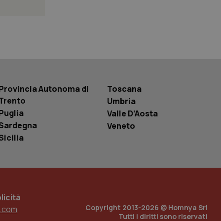
 tenere traccia
i Youtube incorporati
tics per mantenere
tore del sito web sta
ell'interfaccia di
 tenere traccia
Provincia Autonoma di
Toscana
i Youtube incorporati
tore del sito web sta
Trento
Umbria
ell'interfaccia di
Puglia
Valle D’Aosta
 tenere traccia
Sardegna
Veneto
Sicilia
r la gestione
one dell’esperienza
e per abilitare il
loggato con identity
icità
Copyright 2013-2026 © Homnya Srl
.com
Tutti i diritti sono riservati