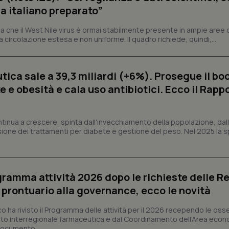
a italiano preparato”
ish-
www.quotidianosanita.it
4
Questo cookie è impostato dall'a
settimane
abilitare il sistema di tracking a
2 giorni
 che il West Nile virus è ormai stabilmente presente in ampie aree 
a circolazione estesa e non uniforme. Il quadro richiede, quindi,...
ish-
www.quotidianosanita.it
4
Questo cookie è impostato dall'a
settimane
assegnare un identificatore generi
2 giorni
1 anno 1
Questo nome di cookie è associa
Google LLC
ica sale a 39,3 miliardi (+6%). Prosegue il bo
mese
Universal Analytics, che è un a
.quotidianosanita.it
significativo del servizio di ana
 e obesità e cala uso antibiotici. Ecco il Rapp
utilizzato da Google. Questo cook
per distinguere utenti unici as
generato in modo casuale come i
cliente. È incluso in ogni richiest
ntinua a crescere, spinta dall'invecchiamento della popolazione, dall'
sito e utilizzato per calcolare i dat
sessioni e campagne per i rapporti 
sione dei trattamenti per diabete e gestione del peso. Nel 2025 la 
Sessione
Cookie generato da applicazioni 
PHP.net
linguaggio PHP. Si tratta di un id
www.quotidianosanita.it
generico utilizzato per mantenere 
sessione utente. Normalmente 
generato in modo casuale, il mod
ogramma attività 2026 dopo le richieste delle Re
utilizzato può essere specifico pe
buon esempio è mantenere uno s
l prontuario alla governance, ecco le novità
un utente tra le pagine.
.quotidianosanita.it
1 anno 1
Questo cookie viene utilizzato d
co ha rivisto il Programma delle attività per il 2026 recependo le oss
mese
per mantenere lo stato della ses
to interregionale farmaceutica e dal Coordinamento dell’Area econ
 documento...