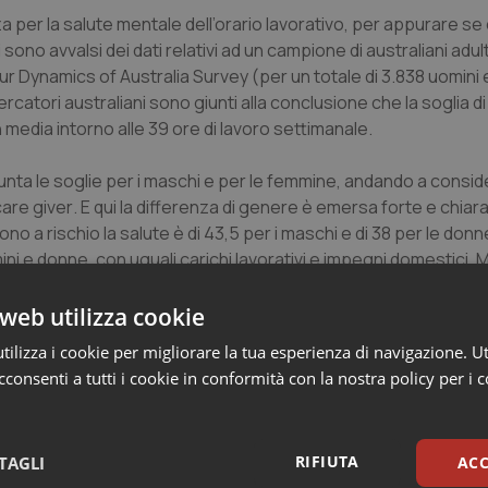
zza per la salute mentale dell’orario lavorativo, per appurare s
si sono avvalsi dei dati relativi ad un campione di australiani adu
r Dynamics of Australia Survey
(per un totale di 3.838 uomini
cercatori australiani sono giunti alla conclusione che la soglia d
 in media intorno alle 39 ore di lavoro settimanale.
unta le soglie per i maschi e per le femmine, andando a consi
care giver
. E qui la differenza di genere è emersa forte e chiara. I
no a rischio la salute è di 43,5 per i maschi e di 38 per le don
ni e donne, con uguali carichi lavorativi e impegni domestici. 
nel nostro emisfero. E’ in genere la donna che porta avanti la 
a biologia ma è spiegabile con la matematica. E’ infatti solo la
web utilizza cookie
stici a fare la differenza.
ilizza i cookie per migliorare la tua esperienza di navigazione. Ut
consenti a tutti i cookie in conformità con la nostra policy per i 
 delle attuali normative del lavoro che, se non corretti, rischian
 alla salute della donna.
RIFIUTA
TAGLI
ACC