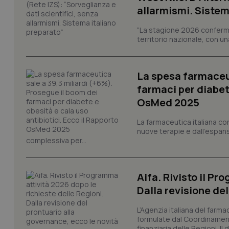
allarmismi. Sistem
tracking-sites-ironf
tracking-enable
“La stagione 2026 conferma
territorio nazionale, con un
tracking-sites-ironf
session-id
_ga
La spesa farmaceut
farmaci per diabete
OsMed 2025
La farmaceutica italiana co
nuove terapie e dall'espan
complessiva per...
PHPSESSID
Aifa. Rivisto il Pr
Dalla revisione de
_ga_KM60CM4NPH
L’Agenzia italiana del farma
formulate dal Coordinamen
finanziaria delle Regioni. Il