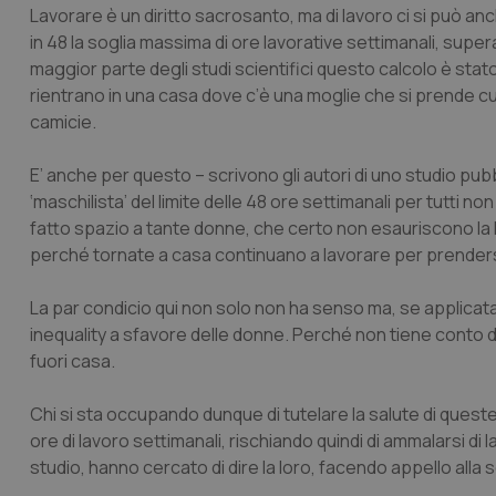
Lavorare è un diritto sacrosanto, ma di lavoro ci si può a
in 48 la soglia massima di ore lavorative settimanali, supera
maggior parte degli studi scientifici questo calcolo è stato 
rientrano in una casa dove c’è una moglie che si prende cura 
camicie.
E’ anche per questo – scrivono gli autori di uno studio pub
‘maschilista’ del limite delle 48 ore settimanali per tutti
fatto spazio a tante donne, che certo non esauriscono la lo
perché tornate a casa continuano a lavorare per prendersi 
La
par condicio
qui non solo non ha senso ma, se applicata
inequality
a sfavore delle donne. Perché non tiene conto d
fuori casa.
Chi si sta occupando dunque di tutelare la salute di queste 
ore di lavoro settimanali, rischiando quindi di ammalarsi di l
studio, hanno cercato di dire la loro, facendo appello alla 