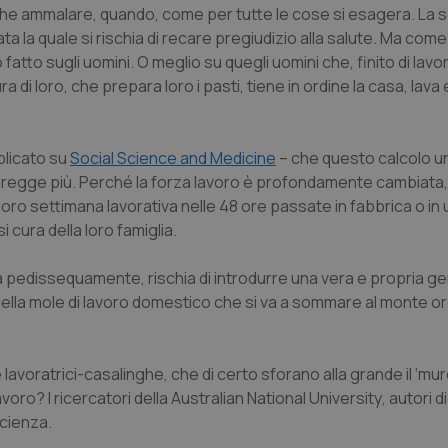
nche ammalare, quando, come per tutte le cose si esagera. La 
ta la quale si rischia di recare pregiudizio alla salute. Ma come
fatto sugli uomini. O meglio su quegli uomini che, finito di lavo
di loro, che prepara loro i pasti, tiene in ordine la casa, lava e
blicato su
Social Science and Medicine
– che questo calcolo u
 non regge più. Perché la forza lavoro è profondamente cambiat
ro settimana lavorativa nelle 48 ore passate in fabbrica o in u
cura della loro famiglia.
 pedissequamente, rischia di introdurre una vera e propria
ge
ella mole di lavoro domestico che si va a sommare al monte or
lavoratrici-casalinghe, che di certo sforano alla grande il ‘mur
avoro? I ricercatori della
Australian National University
, autori 
scienza.