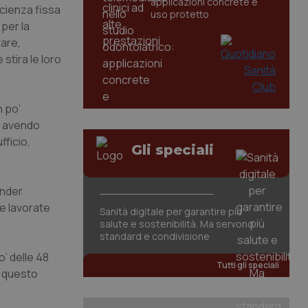
applicazioni concrete e
scienza fissa
uso protetto
 per la
rare,
 stira le loro
n po’
a, avendo
fficio,
Gli speciali
nder
e lavorate
Sanità digitale per garantire più
salute e sostenibilità. Ma servono
standard e condivisione
o’ delle 48
Tutti gli speciali
di questo