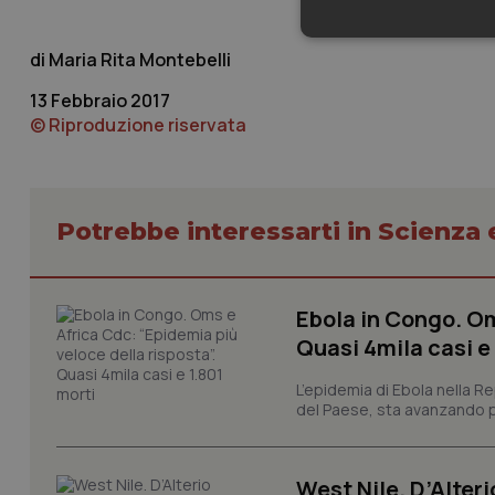
Neces
Maria Rita Montebelli
13 Febbraio 2017
© Riproduzione riservata
Potrebbe interessarti in Scienza
I cookie necessari con
e l'accesso alle aree 
Nome
Ebola in Congo. Om
VISITOR_PRIVACY_
Quasi 4mila casi e
L’epidemia di Ebola nella R
del Paese, sta avanzando pi
CookieScriptConse
West Nile. D’Alteri