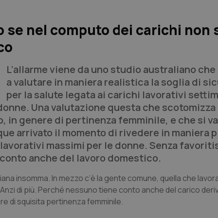
o se nel computo dei carichi non 
co
L’allarme viene da uno studio australiano che
a valutare in maniera realistica la soglia di si
per la salute legata ai carichi lavorativi settim
e donne. Una valutazione questa che scotomizza
 in genere di pertinenza femminile, e che si va
que arrivato il momento di rivedere in maniera p
 lavorativi massimi per le donne. Senza favoriti
conto anche del lavoro domestico.
ssiana insomma. In mezzo c’è la gente comune, quella che lavora ‘
. Anzi di più. Perché nessuno tiene conto anche del carico deri
ere di squisita pertinenza femminile.