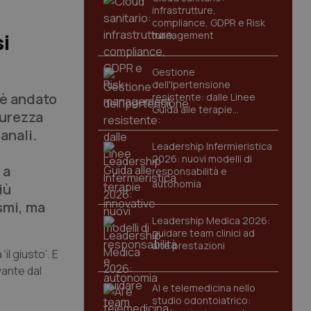
infrastrutture,
compliance, GDPR e Risk
management
si
Gestione
dell'Ipertensione
 è andato
resistente: dalle Linee
Guida alle terapie
curezza
innovative
anali.
Leadership Infermieristica
2026: nuovi modelli di
 a
responsabilità e
autonomia
iù
smi, ma
Leadership Medica 2026:
guidare team clinici ad
alte prestazioni
il giusto’. E
vante dal
AI e telemedicina nello
studio odontoiatrico: