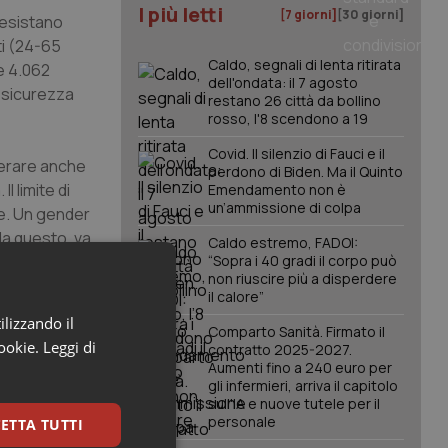
I più letti
[7 giorni]
[30 giorni]
e esistano
lti (24-65
Caldo, segnali di lenta ritirata
 e 4.062
dell'ondata: il 7 agosto
i sicurezza
restano 26 città da bollino
rosso, l'8 scendono a 19
Covid. Il silenzio di Fauci e il
derare anche
perdono di Biden. Ma il Quinto
l limite di
Emendamento non è
un’ammissione di colpa
ne. Un
gender
Ma questo, va
Caldo estremo, FADOI:
casa e la
“Sopra i 40 gradi il corpo può
non riuscire più a disperdere
 somma delle
il calore”
ilizzando il
Comparto Sanità. Firmato il
cookie.
Leggi di
contratto 2025-2027.
o di
Aumenti fino a 240 euro per
gli infermieri, arriva il capitolo
sull'IA e nuove tutele per il
personale
ETTA TUTTI