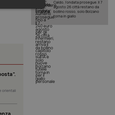
Caldo, l’ondata prosegue. Il 7
agosto 26 città restano da
keting
bollino rosso, solo Bolzano
torna in giallo
igazione sulle pagine
kie.
posta”.
er memorizzare le
utente per la loro
 dati sul consenso
itiche e
tendo che le loro
 orientali
ssioni future.
l servizio Cookie-
erenze di consenso
sario che il banner
funzioni
senza