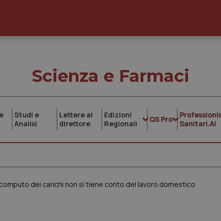
Scienza e Farmaci
e
Studi e
Lettere al
Edizioni
Professionis
QS Pro
Analisi
direttore
Regionali
Sanitari.AI
l computo dei carichi non si tiene conto del lavoro domestico