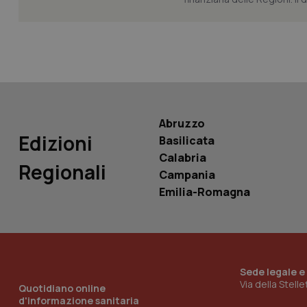
Nome
Nome
VISITOR_INFO1_LIV
_ga_0VMQEQKQ1N
__Secure-YNID
Abruzzo
Edizioni
Basilicata
Calabria
Regionali
YSC
Campania
Emilia-Romagna
__Secure-
ROLLOUT_TOKEN
tracking-sites-
ironfish-tracking-
named-enable
Sede legale e
Via della Stell
Quotidiano online
d'informazione sanitaria