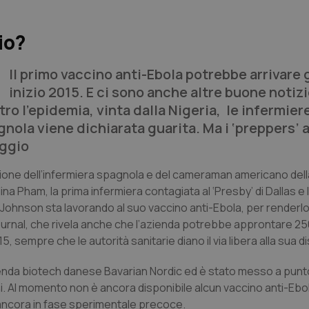
io?
Il primo vaccino anti-Ebola potrebbe arrivare g
inizio 2015. E ci sono anche altre buone notizi
tro l’epidemia, vinta dalla Nigeria, le infermier
nola viene dichiarata guarita. Ma i ‘
preppers
’ 
eggio
gione dell’infermiera spagnola e del
cameraman
americano del
Nina Pham, la prima infermiera contagiata al ‘Presby’ di Dallas e
 & Johnson sta lavorando al suo vaccino anti-Ebola, per renderlo
ournal
, che rivela anche che l’azienda potrebbe approntare 250
, sempre che le autorità sanitarie diano il via libera alla sua d
ienda
biotech
danese Bavarian Nordic ed è stato messo a punto
. Al momento non è ancora disponibile alcun vaccino anti-Ebola
i ancora in fase sperimentale precoce.