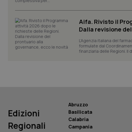
complessiva per...
_ga
Aifa. Rivisto il Pr
Dalla revisione de
L’Agenzia italiana del farma
PHPSESSID
formulate dal Coordinamen
finanziaria delle Regioni. Il
_ga_KM60CM4NPH
Abruzzo
Nome
Nome
Edizioni
Basilicata
VISITOR_INFO1_LIV
Calabria
_ga_0VMQEQKQ1N
Regionali
Campania