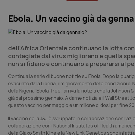
Ebola. Un vaccino già da genna
dell’Africa Orientale continuano la lotta con
contagiate dal virus migliorano e quella spag
non si fidano e continuano a prepararsi al p
Continua la serie di buone notizie su Ebola. Dopo la guari
evacuato dalla Liberia, il miglioramento delle condizioni di 
della Nigeria ‘
Ebola-free’
, arriva la notizia che la Johnson
già dal prossimo gennaio. A darne notizia è il
Wall Street J
questo vaccino per maggio e un milione di dosi per fine 2015
Il vaccino della J&J è sviluppato in collaborazione con l’az
collaborazione con i
National Institutes of Health
americani
della Glaxo Smith Kline e la New Link Genetics sono infatt