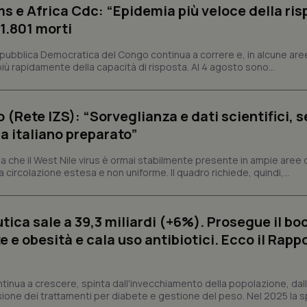
s e Africa Cdc: “Epidemia più veloce della ris
 1.801 morti
Necessari
Statistici
Marketing
epubblica Democratica del Congo continua a correre e, in alcune aree
tribuiscono a rendere fruibile il sito web abilitandone funzionalità di base quali la nav
protette del sito. Il sito web non è in grado di funzionare correttamente senza questi coo
ù rapidamente della capacità di risposta. Al 4 agosto sono...
Fornitore
/
Dominio
Scadenza
Descrizione
METADATA
5 mesi 4
Questo cookie viene utilizzato p
YouTube
o (Rete IZS): “Sorveglianza e dati scientifici, 
settimane
scelte di consenso e privacy dell'
.youtube.com
interazione con il sito. Registra i
a italiano preparato”
del visitatore riguardo a varie pol
impostazioni sulla privacy, garan
preferenze siano onorate nelle se
 che il West Nile virus è ormai stabilmente presente in ampie aree 
a circolazione estesa e non uniforme. Il quadro richiede, quindi,...
nt
5 mesi 3
Questo cookie viene utilizzato da
CookieScript
settimane
Script.com per ricordare le pref
www.quotidianosanita.it
sui cookie dei visitatori. È neces
dei cookie di Cookie-Script.com 
correttamente.
ica sale a 39,3 miliardi (+6%). Prosegue il bo
ish-
www.quotidianosanita.it
4
Questo cookie è impostato dall'a
 e obesità e cala uso antibiotici. Ecco il Rapp
settimane
abilitare il sistema di tracking a
2 giorni
ish-
www.quotidianosanita.it
4
Questo cookie è impostato dall'a
settimane
assegnare un identificatore generi
ntinua a crescere, spinta dall'invecchiamento della popolazione, dall'
2 giorni
sione dei trattamenti per diabete e gestione del peso. Nel 2025 la 