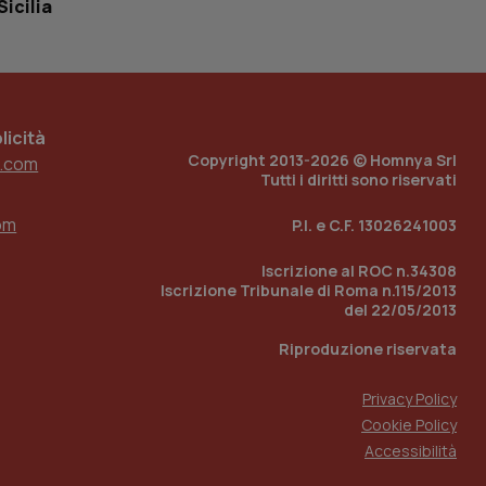
Sicilia
 tenere traccia
i Youtube incorporati
tore del sito web sta
ell'interfaccia di
 tenere traccia
icità
Copyright 2013-2026 © Homnya Srl
.com
r la gestione
Tutti i diritti sono riservati
one dell’esperienza
om
P.I. e C.F. 13026241003
e per abilitare il
loggato con identity
Iscrizione al ROC n.34308
Iscrizione Tribunale di Roma n.115/2013
del 22/05/2013
Riproduzione riservata
Privacy Policy
Cookie Policy
Accessibilità