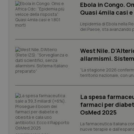
Ebola in Congo. Om
Quasi 4mila casi e
L’epidemia di Ebola nella R
I cookie necessari con
e l'accesso alle aree 
del Paese, sta avanzando pi
Nome
VISITOR_PRIVACY_
West Nile. D’Alteri
allarmismi. Sistem
“La stagione 2026 conferma
territorio nazionale, con un
CookieScriptConse
La spesa farmaceut
tracking-sites-ironf
farmaci per diabete
tracking-enable
OsMed 2025
tracking-sites-ironf
session-id
La farmaceutica italiana co
nuove terapie e dall'espan