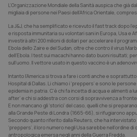
L’Organizzazione Mondiale della Sanità auspica che già d
migliaia di persone nei Paesi dell’Africa Orientale, compre
La J&J, che ha semplificato e ricevuto il
fast track
dopo l’ep
e risposta immunitaria su volontari sani in Europa, Usa e A
investirà altri 200 milioni di dollari per accelerare il prog
Ebola dello Zaire e del Sudan, oltre che contro il virus Mar
dell’Ebola. I test sui macachi hanno dato buoni risultati; pe
sull’uomo. Il vettore usato in questo vaccino è un adenovir
Intanto l’America si trova a fare i conti anche e soprattutt
Hospital
di Dallas. Li chiamo i ‘
preppers
’ e sono le persone
epidemia in patria. C’è chi fa incetta di acqua e alimenti a
after’
e chi si addestra con corsi di sopravvivenza a front
E non mancano gli ‘storici’ del caso, quelli che si preparano 
alla Grande Peste di Londra (1665-66), si rifugiarono ap
Secondo quanto riferito dalla Reuters, che ha intervistato
‘
preppers
’, il loro numero negli Usa sarebbe nell’ordine di qu
antropologica emersa negli anni della Guerra Fredda.