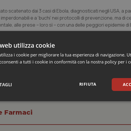
to scatenato dai 3 casi di Ebola, diagnosticati negli USA, a par
erdonabili e a ‘buchi’ nei protocolli di prevenzione, ma di ce
tale, alle prese – loro sì – con una delle peggiori epidemie di 
web utilizza cookie
ilizza i cookie per migliorare la tua esperienza di navigazione. Ut
consenti a tutti i cookie in conformità con la nostra policy per i 
RIFIUTA
TAGLI
ACC
sari
Statistici
Mar
 e Farmaci