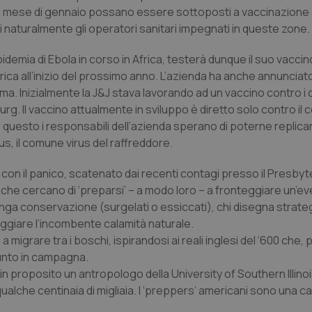
al mese di gennaio possano essere sottoposti a vaccinazione 
si naturalmente gli operatori sanitari impegnati in queste zone.
idemia di Ebola in corso in Africa, testerà dunque il suo vacci
frica all’inizio del prossimo anno. L’azienda ha anche annunciat
ramma. Inizialmente la J&J stava lavorando ad un vaccino contro i 
burg. Il vaccino attualmente in sviluppo è diretto solo contro il
r questo i responsabili dell’azienda sperano di poterne replicare 
us, il comune virus del raffreddore.
o con il panico, scatenato dai recenti contagi presso il
Presbyt
 che cercano di ‘preparsi’ – a modo loro – a fronteggiare un’e
 lunga conservazione (surgelati o essiccati), chi disegna strateg
eggiare l’incombente calamità naturale.
a migrare tra i boschi, ispirandosi ai reali inglesi del ‘600 che,
punto in campagna.
 in proposito un antropologo della
University of Southern Illino
alche centinaia di migliaia. I ‘
preppers
’ americani sono una c