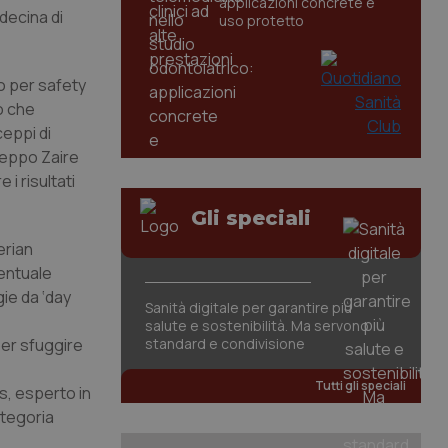
applicazioni concrete e
decina di
uso protetto
no per
safety
o che
ceppi di
 ceppo Zaire
i risultati
Gli speciali
erian
ventuale
ie da ‘
day
Sanità digitale per garantire più
salute e sostenibilità. Ma servono
 per sfuggire
standard e condivisione
Tutti gli speciali
is
, esperto in
ategoria