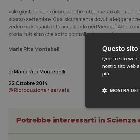
Vale giusto la pena ricordare che tutto questo allarme è sta
scorso settembre. Casi sicuramente dovuti a leggerezze imp
vedere con quanto sta accadendo nei Paesi dell’Africa orien
storia, tutt’altro che sotto controllo al momento.
Questo sito 
Maria Rita Montebelli
Questo sito web ut
nostro sito web ac
Maria Rita Montebelli
più
22 Ottobre 2014
© Riproduzione riservata
MOSTRA DET
Neces
Potrebbe interessarti in Scienza