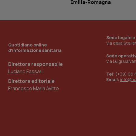
Emilia-Romagna
__Secure-YNID
YSC
Sede legale e
Via della Stell
Quotidiano online
__Secure-
d'informazione sanitaria
ROLLOUT_TOKEN
Sede operati
Via Luigi Galva
Direttore responsabile
tracking-sites-
ironfish-tracking-
Luciano Fassari
named-enable
Tel:
(+39) 06 
Email:
info@h
Direttore editoriale
Francesco Maria Avitto