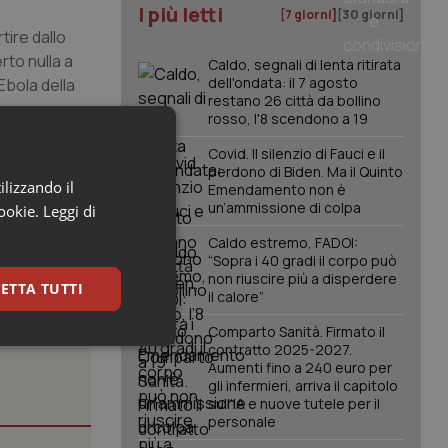
I più letti
[7 giorni]
[30 giorni]
tire dallo
rto nulla a
Caldo, segnali di lenta ritirata
dell'ondata: il 7 agosto
Ebola della
restano 26 città da bollino
rosso, l'8 scendono a 19
Covid. Il silenzio di Fauci e il
perdono di Biden. Ma il Quinto
ilizzando il
Emendamento non è
un’ammissione di colpa
cookie.
Leggi di
Caldo estremo, FADOI:
“Sopra i 40 gradi il corpo può
non riuscire più a disperdere
ETTA TUTTI
il calore”
Comparto Sanità. Firmato il
keting
contratto 2025-2027.
Aumenti fino a 240 euro per
gli infermieri, arriva il capitolo
sull'IA e nuove tutele per il
personale