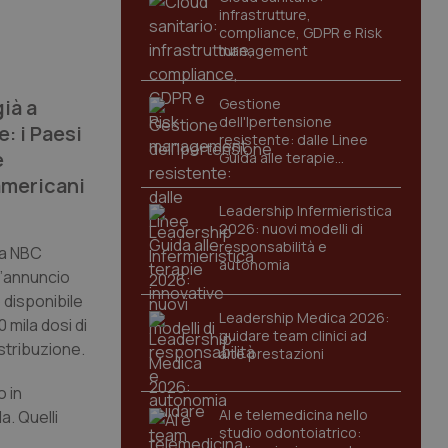
infrastrutture,
compliance, GDPR e Risk
management
ià a
Gestione
dell'Ipertensione
e: i Paesi
resistente: dalle Linee
e
Guida alle terapie
innovative
americani
Leadership Infermieristica
2026: nuovi modelli di
responsabilità e
la NBC
autonomia
 l’annuncio
 disponibile
Leadership Medica 2026:
 mila dosi di
guidare team clinici ad
istribuzione.
alte prestazioni
 in
AI e telemedicina nello
. Quelli
studio odontoiatrico: