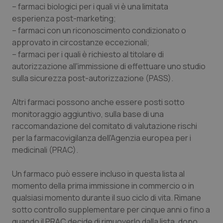
– farmaci biologici per i quali vi è una limitata
Piemonte
HIV
esperienza post-marketing;
– farmaci con un riconoscimento condizionato o
approvato in circostanze eccezionali;
Provincia Autonoma di Bolzano
Infezioni & Febbre
– farmaci per i quali è richiesto al titolare di
autorizzazione all'immissione di effettuare uno studio
Provincia Autonoma di Trento
Ipertensione & Scompenso
sulla sicurezza post-autorizzazione (PASS).
Puglia
Malattie rare
Altri farmaci possono anche essere posti sotto
monitoraggio aggiuntivo, sulla base di una
Sardegna
Malattia di Crohn & Rettocolite Ulcerosa
raccomandazione del comitato di valutazione rischi
per la farmacovigilanza dell'Agenzia europea per i
Sicilia
Neuroscienze & patologie neurodegenerative
medicinali (PRAC).
Toscana
Obesità
Un farmaco può essere incluso in questa lista al
momento della prima immissione in commercio o in
qualsiasi momento durante il suo ciclo di vita. Rimane
Umbria
Oftalmologia
sotto controllo supplementare per cinque anni o fino a
quando il PRAC decide di rimuoverlo dalla lista, dopo