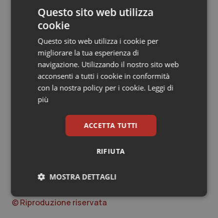
condivise e coerenti a livello comunitario sul tema dei
Questo sito web utilizza
medicinali sottoposti a monitoraggio addizionale, ha
cookie
aperto sul proprio sito istituzionale una sezione
Questo sito web utilizza i cookie per
dedicata a questo importante aspetto introdotto dalla
migliorare la tua esperienza di
nuova legislazione di farmacovigilanza.
navigazione. Utilizzando il nostro sito web
acconsenti a tutti i cookie in conformità
Si tratta infatti di un provvedimento che rafforza la
con la nostra policy per i cookie.
Leggi di
sorveglianza post marketing a tutela della salute dei
più
cittadini – sottolinea l'Aifa – e che prevede un’ulteriore
attività di vigilanza per quei medicinali per i quali sono
disponibili dati di sicurezza limitati, nell’ottica della
ACCETTA TUTTI
trasparenza e del maggior coinvolgimento di pazienti e
operatori sanitari nella segnalazione di reazioni
RIFIUTA
avverse.
MOSTRA DETTAGLI
26 Aprile 2013
Necessari
Statistici
Marketing
© Riproduzione riservata