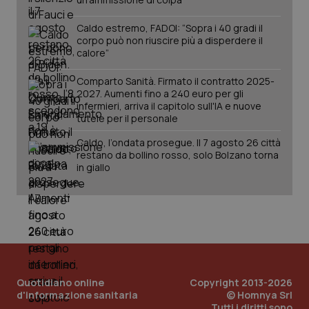
Caldo estremo, FADOI: “Sopra i 40 gradi il
corpo può non riuscire più a disperdere il
calore”
Comparto Sanità. Firmato il contratto 2025-
2027. Aumenti fino a 240 euro per gli
_ga_KM60CM4NPH
.quotidianosanita.it
1 anno
infermieri, arriva il capitolo sull'IA e nuove
mes
tutele per il personale
Caldo, l’ondata prosegue. Il 7 agosto 26 città
restano da bollino rosso, solo Bolzano torna
in giallo
Fornitore
/
Nome
Scadenza
Descrizion
Dominio
Nome
Fornitore
/
Dominio
Scadenza
Des
_ga_0VMQEQKQ1N
.quotidianosanita.it
1 anno 1
Questo
mese
cookie
VISITOR_INFO1_LIVE
5 mesi 4
Que
Google LLC
viene
settimane
imp
.youtube.com
Quotidiano online
Copyright 2013-2026
utilizzato
You
d'informazione sanitaria
© Homnya Srl
da Google
ten
Tutti i diritti sono
Analytics
pre