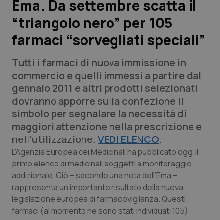
Ema. Da settembre scatta il
“triangolo nero” per 105
Scienza e Farmaci
farmaci “sorvegliati speciali”
Studi e Analisi
Tutti i farmaci di nuova immissione in
Lettere al direttore
commercio e quelli immessi a partire dal
gennaio 2011 e altri prodotti selezionati
Edizioni Regionali
dovranno apporre sulla confezione il
simbolo per segnalare la necessità di
QS Pro
maggiori attenzione nella prescrizione e
nell’utilizzazione.
VEDI ELENCO
.
Professionisti Sanitari.AI
L'Agenzia Europea dei Medicinali ha pubblicato oggi il
primo elenco di medicinali soggetti a monitoraggio
addizionale. Ciò – secondo una nota dell’Ema –
Abruzzo
QS Pro Gold
rappresenta un importante risultato della nuova
QS Club
Newsletter
legislazione europea di farmacovigilanza. Questi
Basilicata
Artrite & artrosi
farmaci (al momento ne sono stati individuati 105)