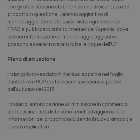
Valle D’Aosta
Oncodermatologia
che gli studi abbiano stabilito il profilo di sicurezza del
prodotto in questione. L'elenco aggiuntivo di
Veneto
Oncoematologia
monitoraggio completo sarà rivisto ogni mese dal
PRAC e pubblicato sul sito Internet dell'Agenzia, dove
Oncologia & Nutrizione
ulteriori informazioni sul monitoraggio aggiuntivo
possono essere trovate in tutte le lingue dell'UE.
Psoriasi & pelle
Piano di attuazione
Quotidiano Cardiologia
Il triangolo rovesciato inizierà ad apparire nel foglio
illustrativo e RCP dei farmaci in questione a partire
Quotidiano Chirurgia
dall'autunno del 2013.
Quotidiano Oncologia
I titolari di autorizzazione all'immissione in commercio
dei medicinali della lista sono tenuti ad aggiornare le
Quotidiano Pediatria
informazioni del prodotto includendo il nuovo simbolo e
il testo esplicativo.
Rene & patologie urogenitali