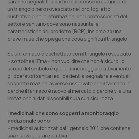
saranno segnalati, a partire dal prossimo autunno, da
Calabria
Asma & BPCO
un triangolo nero rovesciato nel loro foglietto
illustrativo e nelle informazioni per i professionisti del
Campania
Car-T
settore sanitario dove sono riassunte le
caratteristiche del prodotto (RCP), insieme ad una
Emilia-Romagna
Colesterolo & coronaropatie
breve frase che spiega che cosa significa il triangolo.
Friuli Venezia Giulia
Dermatite Atopica
Se un farmaco è etichettato con il triangolo rovesciato
– sottolinea l’Ema – non vuol dire che non è sicuro, lo
scopo del simbolo è quello di incoraggiare attivamente
Lazio
Diabete & glucometri
gli operatori sanitari ed i pazienti a segnalare eventuali
sospette reazioni avverse osservate con il farmaco, o
Liguria
Disturbi dell’umore
perché il farmaco è nuovo al mercato o perché vi è una
limitazione ai dati disponibili sulla sua sicurezza.
Lombardia
Dolore
I medicinali che sono soggetti a monitoraggio
Marche
Donna & Salute
addizionale sono:
– medicinali autorizzati dal 1 gennaio 2011, che contiene
Molise
Epatiti
una nuova sostanza attiva;