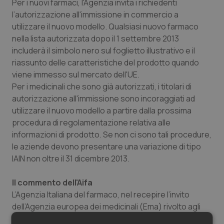
Per i nuovi farmaci, l'Agenzia invita i richiedenti
Salute orale & impianti
l’autorizzazione all'immissione in commercio a
utilizzare il nuovo modello. Qualsiasi nuovo farmaco
Sangue & coagulazione
nella lista autorizzata dopo il 1 settembre 2013
includerà il simbolo nero sul foglietto illustrativo e il
riassunto delle caratteristiche del prodotto quando
Tiroide
viene immesso sul mercato dell'UE.
Per i medicinali che sono già autorizzati, i titolari di
Tumore al seno
autorizzazione all'immissione sono incoraggiati ad
utilizzare il nuovo modello a partire dalla prossima
Tumore ovarico
procedura di regolamentazione relativa alle
informazioni di prodotto. Se non ci sono tali procedure,
Tumori del Polmone & Testa Collo
le aziende devono presentare una variazione di tipo
IAIN non oltre il 31 dicembre 2013.
Tumori gastrointestinali
Il commento dell'Aifa
Ulcera & Reflusso
L’Agenzia Italiana del farmaco, nel recepire l’invito
dell’Agenzia europea dei medicinali (Ema) rivolto agli
Stati Membri a lanciare iniziative di informazione
Vaccini