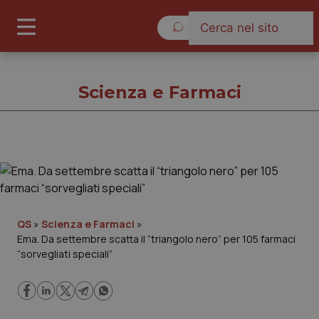
Sabato 8 Agosto 2026
Scienza e Farmaci
Scienza e Farmaci
Cronache
QS
»
Scienza e Farmaci
»
Ema. Da settembre scatta il “triangolo nero” per 105 farmaci
Governo e Parlamento
“sorvegliati speciali”
Regioni e Asl
Lavoro e Professioni