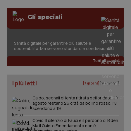
Gli speciali
Sanità digitale per garantire più salute e
sostenibilità. Ma servono standard e condivisione
Tutti gli speciali
PHPSESSID
Sessio
PHP.net
www.quotidianosanita.it
I più letti
[7 giorni]
[30 giorni]
Caldo, segnali di lenta ritirata dell'ondata: il 7
agosto restano 26 città da bollino rosso, l'8
scendono a 19
Covid. Il silenzio di Fauci e il perdono di Biden.
Ma il Quinto Emendamento non è
un’ammissione di colpa