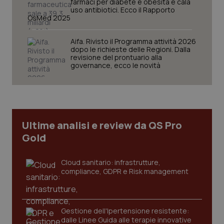
farmaci per diabete e obesità e cala
uso antibiotici. Ecco il Rapporto
OsMed 2025
Aifa. Rivisto il Programma attività 2026
dopo le richieste delle Regioni. Dalla
revisione del prontuario alla
governance, ecco le novità
CookieScriptConsent
5 mesi
CookieScript
settim
www.quotidianosanita.it
Ultime analisi e review da QS Pro
Gold
Cloud sanitario: infrastrutture,
compliance, GDPR e Risk management
tracking-sites-ironfish-
www.quotidianosanita.it
4
tracking-enable
settim
2 gior
Gestione dell'Ipertensione resistente:
dalle Linee Guida alle terapie innovative