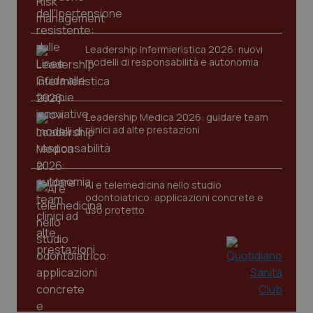
tracking-sites-ironfish-
www.quotidianosanita.it
4
session-id
settim
Leadership Infermieristica 2026: nuovi
2 gior
modelli di responsabilità e autonomia
_ga
1 anno
Google LLC
Leadership Medica 2026: guidare team
mes
.quotidianosanita.it
clinici ad alte prestazioni
AI e telemedicina nello studio
odontoiatrico: applicazioni concrete e
uso protetto