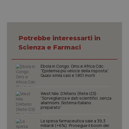
Necessari
Statistici
Marketing
Potrebbe interessarti in
I cookie necessari contribuiscono a rendere fruibile il
sito web abilitandone funzionalità di base quali la
Scienza e Farmaci
navigazione sulle pagine e l'accesso alle aree
protette del sito. Il sito web non è in grado di
funzionare correttamente senza questi cookie.
Ebola in Congo. Oms e Africa Cdc:
Nome
Fornitore
/
Dominio
Scaden
“Epidemia più veloce della risposta”.
VISITOR_PRIVACY_METADATA
5 mesi
YouTube
Quasi 4mila casi e 1.801 morti
settim
.youtube.com
West Nile. D’Alterio (Rete IZS):
“Sorveglianza e dati scientifici, senza
allarmismi. Sistema italiano
preparato”
La spesa farmaceutica sale a 39,3
miliardi (+6%). Prosegue il boom dei