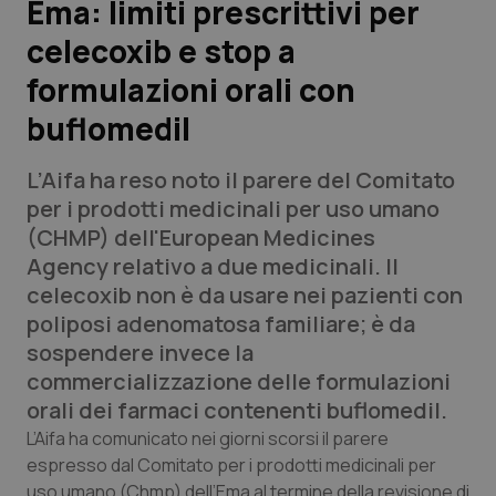
Ema: limiti prescrittivi per
celecoxib e stop a
Scienza e Farmaci
formulazioni orali con
Studi e Analisi
buflomedil
Lettere al direttore
L’Aifa ha reso noto il parere del Comitato
per i prodotti medicinali per uso umano
Edizioni Regionali
(CHMP) dell'
European Medicines
Agency
relativo a due medicinali. Il
QS Pro
celecoxib non è da usare nei pazienti con
poliposi adenomatosa familiare; è da
Professionisti Sanitari.AI
sospendere invece la
commercializzazione delle formulazioni
Abruzzo
QS Pro Gold
orali dei farmaci contenenti buflomedil.
L’Aifa ha comunicato nei giorni scorsi il parere
QS Club
Newsletter
Basilicata
Artrite & artrosi
espresso dal Comitato per i prodotti medicinali per
uso umano (Chmp) dell’Ema al termine della revisione di