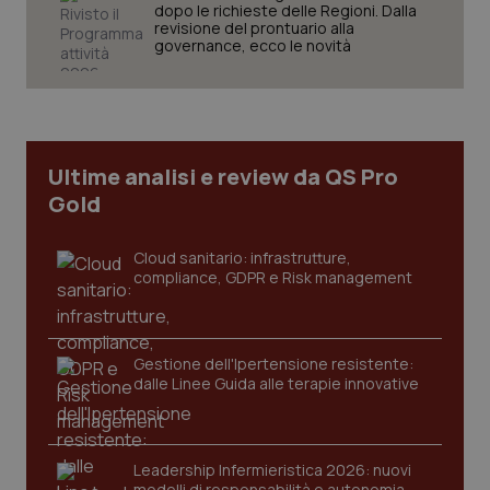
dopo le richieste delle Regioni. Dalla
revisione del prontuario alla
governance, ecco le novità
CookieScriptConsent
5 mesi
CookieScript
settim
www.quotidianosanita.it
Ultime analisi e review da QS Pro
Gold
Cloud sanitario: infrastrutture,
compliance, GDPR e Risk management
Gestione dell'Ipertensione resistente:
tracking-sites-ironfish-
www.quotidianosanita.it
4
dalle Linee Guida alle terapie innovative
tracking-enable
settim
2 gior
Leadership Infermieristica 2026: nuovi
modelli di responsabilità e autonomia