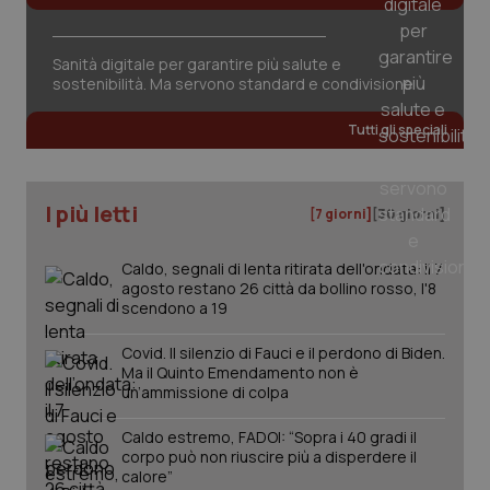
Sanità digitale per garantire più salute e
sostenibilità. Ma servono standard e condivisione
Tutti gli speciali
PHPSESSID
Sessio
PHP.net
I più letti
www.quotidianosanita.it
[7 giorni]
[30 giorni]
Caldo, segnali di lenta ritirata dell'ondata: il 7
agosto restano 26 città da bollino rosso, l'8
scendono a 19
Covid. Il silenzio di Fauci e il perdono di Biden.
Ma il Quinto Emendamento non è
un’ammissione di colpa
Caldo estremo, FADOI: “Sopra i 40 gradi il
corpo può non riuscire più a disperdere il
calore”