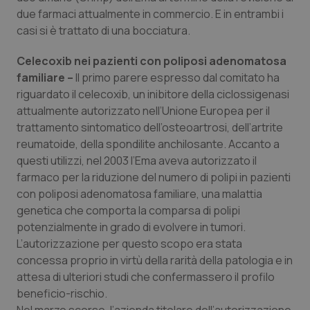
Calabria
Asma & BPCO
due farmaci attualmente in commercio. E in entrambi i
casi si è trattato di una bocciatura.
Campania
Car-T
Celecoxib nei pazienti con poliposi adenomatosa
familiare –
Il primo parere espresso dal comitato ha
Emilia-Romagna
Colesterolo & coronaropatie
riguardato il celecoxib, un inibitore della ciclossigenasi
attualmente autorizzato nell’Unione Europea per il
Friuli Venezia Giulia
Dermatite Atopica
trattamento sintomatico dell’osteoartrosi, dell’artrite
reumatoide, della spondilite anchilosante. Accanto a
Lazio
Diabete & glucometri
questi utilizzi, nel 2003 l’Ema aveva autorizzato il
farmaco per la riduzione del numero di polipi in pazienti
Liguria
Disturbi dell’umore
con poliposi adenomatosa familiare, una malattia
genetica che comporta la comparsa di polipi
Lombardia
Dolore
potenzialmente in grado di evolvere in tumori.
L’autorizzazione per questo scopo era stata
concessa proprio in virtù della rarità della patologia e in
Marche
Donna & Salute
attesa di ulteriori studi che confermassero il profilo
beneficio-rischio.
Molise
Epatiti