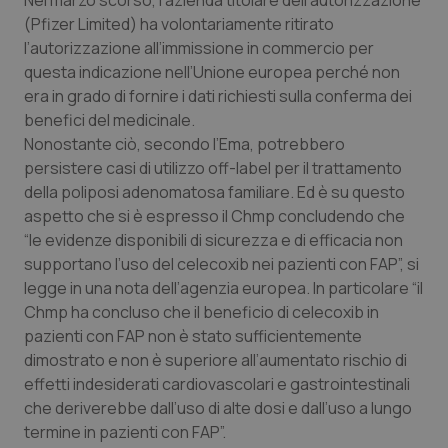
Nel marzo scorso, l’azienda titolare dell’autorizzazione
(Pfizer Limited) ha volontariamente ritirato
Piemonte
HIV
l’autorizzazione all’immissione in commercio per
questa indicazione nell’Unione europea perché non
Provincia Autonoma di Bolzano
Infezioni & Febbre
era in grado di fornire i dati richiesti sulla conferma dei
benefici del medicinale.
Provincia Autonoma di Trento
Ipertensione & Scompenso
Nonostante ciò, secondo l’Ema, potrebbero
persistere casi di utilizzo off-label per il trattamento
Puglia
Malattie rare
della poliposi adenomatosa familiare. Ed è su questo
aspetto che si è espresso il Chmp concludendo che
“le evidenze disponibili di sicurezza e di efficacia non
Sardegna
Malattia di Crohn & Rettocolite Ulcerosa
supportano l’uso del celecoxib nei pazienti con FAP”, si
legge in una nota dell’agenzia europea. In particolare “il
Sicilia
Neuroscienze & patologie neurodegenerative
Chmp ha concluso che il beneficio di celecoxib in
pazienti con FAP non è stato sufficientemente
Toscana
Obesità
dimostrato e non è superiore all’aumentato rischio di
effetti indesiderati cardiovascolari e gastrointestinali
Umbria
Oftalmologia
che deriverebbe dall’uso di alte dosi e dall’uso a lungo
termine in pazienti con FAP”.