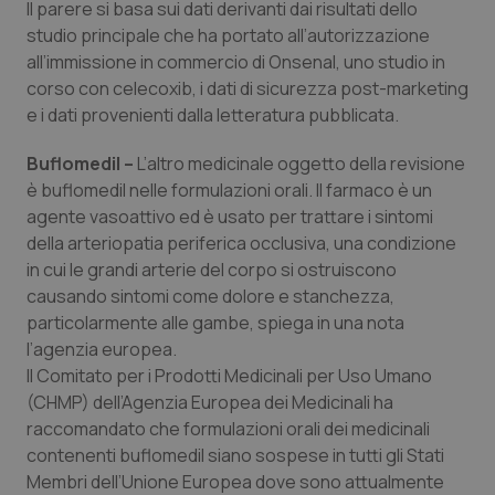
Valle D’Aosta
Oncodermatologia
Il parere si basa sui dati derivanti dai risultati dello
studio principale che ha portato all’autorizzazione
Veneto
Oncoematologia
all’immissione in commercio di Onsenal, uno studio in
corso con celecoxib, i dati di sicurezza post-marketing
e i dati provenienti dalla letteratura pubblicata.
Oncologia & Nutrizione
Buflomedil –
L’altro medicinale oggetto della revisione
Psoriasi & pelle
è buflomedil nelle formulazioni orali. Il farmaco è un
agente vasoattivo ed è usato per trattare i sintomi
Quotidiano Cardiologia
della arteriopatia periferica occlusiva, una condizione
in cui le grandi arterie del corpo si ostruiscono
Quotidiano Chirurgia
causando sintomi come dolore e stanchezza,
particolarmente alle gambe, spiega in una nota
Quotidiano Oncologia
l’agenzia europea.
Il Comitato per i Prodotti Medicinali per Uso Umano
(CHMP) dell’Agenzia Europea dei Medicinali ha
Quotidiano Pediatria
raccomandato che formulazioni orali dei medicinali
contenenti buflomedil siano sospese in tutti gli Stati
Rene & patologie urogenitali
Membri dell’Unione Europea dove sono attualmente