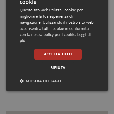
cookie
medici, pertanto, afferma l’Ema “devono interrompere
Questo sito web utilizza i cookie per
la prescrizione delle formulazioni orali di buflomedil e
migliorare la tua esperienza di
devono considerare opzioni alternative di trattamento,
navigazione. Utilizzando il nostro sito web
compresa la gestione delle malattie preesistenti che
acconsenti a tutti i cookie in conformità
possono aumentare il rischio di arteriopatia periferica
con la nostra policy per i cookie.
Leggi di
occlusiva, come il diabete e la pressione arteriosa
più
elevata. I pazienti che attualmente usano medicinali
contenenti buflomedil devono prendere un
appuntamento con il proprio medico quanto prima per
ACCETTA TUTTI
discutere il loro trattamento in corso”.
RIFIUTA
23 Maggio 2011
MOSTRA DETTAGLI
© Riproduzione riservata
Necessari
Statistici
Marketing