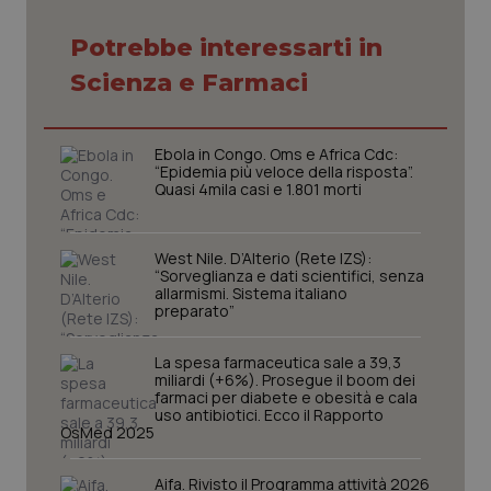
Potrebbe interessarti in
Necessari
Statistici
Marketing
Scienza e Farmaci
I cookie necessari contribuiscono a rendere fruibile il
sito web abilitandone funzionalità di base quali la
navigazione sulle pagine e l'accesso alle aree
protette del sito. Il sito web non è in grado di
Ebola in Congo. Oms e Africa Cdc:
funzionare correttamente senza questi cookie.
“Epidemia più veloce della risposta”.
Quasi 4mila casi e 1.801 morti
Nome
Fornitore
/
Dominio
Scaden
VISITOR_PRIVACY_METADATA
5 mesi
YouTube
settim
.youtube.com
West Nile. D’Alterio (Rete IZS):
“Sorveglianza e dati scientifici, senza
allarmismi. Sistema italiano
preparato”
La spesa farmaceutica sale a 39,3
miliardi (+6%). Prosegue il boom dei
farmaci per diabete e obesità e cala
uso antibiotici. Ecco il Rapporto
OsMed 2025
Aifa. Rivisto il Programma attività 2026