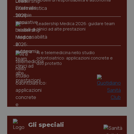
tracking-sites-ironfish-
www.quotidianosanita.it
4
session-id
settim
2 gior
Leadership Medica 2026: guidare team
clinici ad alte prestazioni
_ga
1 anno
Google LLC
mes
.quotidianosanita.it
AI e telemedicina nello studio
odontoiatrico: applicazioni concrete e
uso protetto
Gli speciali