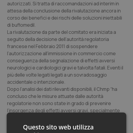
autorizzati. Si tratta di raccomandazioni
ad interim
in
Salute orale & impianti
attesa della conclusione della rivalutazione ancora in
corso dei benefici e dei rischi delle soluzioni iniettabili
Sangue & coagulazione
di buflomedil.
La rivalutazione da parte del comitato era iniziata a
Tiroide
seguito della decisione dell’autorità regolatoria
francese nel Febbraio 2011 di sospendere
Tumore al seno
l’autorizzazione all’immissione in commercio come
conseguenza della segnalazione di effetti avversi
neurologici e cardiologici gravi e talvolta fatali. Eventi il
Tumore ovarico
più delle volte legati legati a un sovradosaggio
accidentale o intenzionale.
Tumori del Polmone & Testa Collo
Dopo l’analisi dei dati rilevanti disponibili, il Chmp “ha
concluso che le misure attuate dalle autorità
Tumori gastrointestinali
regolatorie non sono state in grado di prevenire
l’insorgenza degli effetti avversi gravi, specialmente
Ulcera & Reflusso
dovuti al sovradosaggio”. Ciò, a fronte di un “beneficio
limitato per i pazienti”.
Questo sito web utilizza
Vaccini
Da qui la decisione di sospendere l’autorizzazione. I