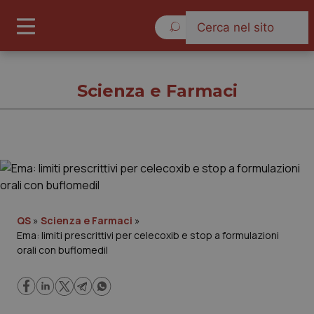
Sabato 8 Agosto 2026
Scienza e Farmaci
Scienza e Farmaci
Cronache
QS
»
Scienza e Farmaci
»
Ema: limiti prescrittivi per celecoxib e stop a formulazioni
Governo e Parlamento
orali con buflomedil
Regioni e Asl
Lavoro e Professioni