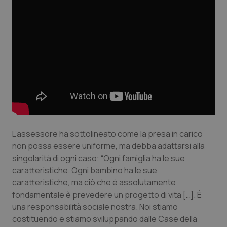
tracking-sites-ironfish-
www.quotidianosanita.it
4
tracking-enable
settim
2 gior
tracking-sites-ironfish-
www.quotidianosanita.it
4
session-id
settim
L’assessore ha sottolineato come la presa in carico
2 gior
non possa essere uniforme, ma debba adattarsi alla
singolarità di ogni caso: “Ogni famiglia ha le sue
caratteristiche. Ogni bambino ha le sue
_ga
1 anno
Google LLC
caratteristiche, ma ciò che è assolutamente
mes
.quotidianosanita.it
fondamentale è prevedere un progetto di vita […]. È
una responsabilità sociale nostra. Noi stiamo
costituendo e stiamo sviluppando dalle Case della