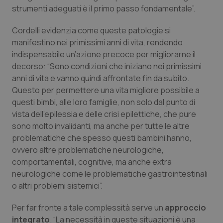
strumenti adeguati è il primo passo fondamentale”.
Salute orale & impianti
Cordelli evidenzia come queste patologie si
Sangue & coagulazione
manifestino nei primissimi anni di vita, rendendo
indispensabile un’azione precoce per migliorarne il
Tiroide
decorso: “Sono condizioni che iniziano nei primissimi
anni di vita e vanno quindi affrontate fin da subito.
Tumore al seno
Questo per permettere una vita migliore possibile a
questi bimbi, alle loro famiglie, non solo dal punto di
vista dell’epilessia e delle crisi epilettiche, che pure
Tumore ovarico
sono molto invalidanti, ma anche per tutte le altre
problematiche che spesso questi bambini hanno,
Tumori del Polmone & Testa Collo
ovvero altre problematiche neurologiche,
comportamentali, cognitive, ma anche extra
Tumori gastrointestinali
neurologiche come le problematiche gastrointestinali
o altri problemi sistemici”.
Ulcera & Reflusso
Per far fronte a tale complessità serve un
approccio
Vaccini
integrato
. “La necessità in queste situazioni è una