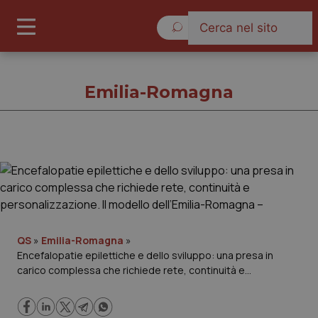
Venerdì 7 Agosto 2026
Emilia-Romagna
Emilia-Romagna
Cronache
Governo e Parlamento
QS
»
Emilia-Romagna
»
Encefalopatie epilettiche e dello sviluppo: una presa in
carico complessa che richiede rete, continuità e
Regioni e Asl
personalizzazione. Il modello dell’Emilia-Romagna –
Lavoro e Professioni