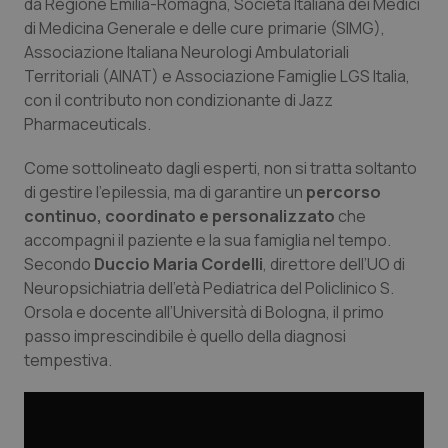
da Regione Emilia-Romagna, Società Italiana dei Medici
di Medicina Generale e delle cure primarie (SIMG),
Piemonte
HIV
Associazione Italiana Neurologi Ambulatoriali
Territoriali (AINAT) e Associazione Famiglie LGS Italia,
Provincia Autonoma di Bolzano
Infezioni & Febbre
con il contributo non condizionante di Jazz
Pharmaceuticals.
Provincia Autonoma di Trento
Ipertensione & Scompenso
Come sottolineato dagli esperti, non si tratta soltanto
Puglia
Malattie rare
di gestire l’epilessia, ma di garantire un
percorso
continuo, coordinato e personalizzato
che
accompagni il paziente e la sua famiglia nel tempo.
Sardegna
Malattia di Crohn & Rettocolite Ulcerosa
Secondo
Duccio Maria Cordelli
, direttore dell’UO di
Neuropsichiatria dell’età Pediatrica del Policlinico S.
Sicilia
Neuroscienze & patologie neurodegenerative
Orsola e docente all’Università di Bologna, il primo
passo imprescindibile è quello della diagnosi
Toscana
Obesità
tempestiva.
Umbria
Oftalmologia