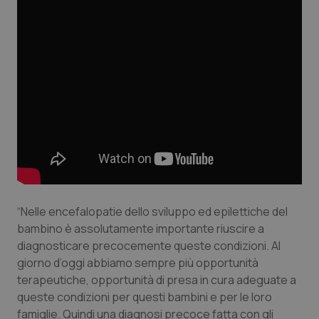
Valle D’Aosta
Oncodermatologia
Veneto
Oncoematologia
Oncologia & Nutrizione
Psoriasi & pelle
Quotidiano Cardiologia
Quotidiano Chirurgia
“Nelle encefalopatie dello sviluppo ed epilettiche del
Quotidiano Oncologia
bambino è assolutamente importante riuscire a
diagnosticare precocemente queste condizioni. Al
Quotidiano Pediatria
giorno d’oggi abbiamo sempre più opportunità
terapeutiche, opportunità di presa in cura adeguate a
queste condizioni per questi bambini e per le loro
Rene & patologie urogenitali
famiglie. Quindi una diagnosi precoce fatta con gli