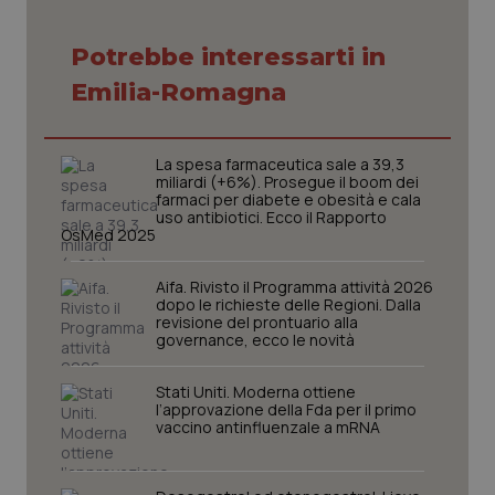
Potrebbe interessarti in
Emilia-Romagna
La spesa farmaceutica sale a 39,3
miliardi (+6%). Prosegue il boom dei
farmaci per diabete e obesità e cala
uso antibiotici. Ecco il Rapporto
OsMed 2025
Aifa. Rivisto il Programma attività 2026
dopo le richieste delle Regioni. Dalla
revisione del prontuario alla
governance, ecco le novità
_ga_KM60CM4NPH
.quotidianosanita.it
1 anno
mes
Stati Uniti. Moderna ottiene
l’approvazione della Fda per il primo
vaccino antinfluenzale a mRNA