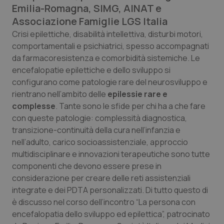
Emilia-Romagna, SIMG, AINAT e
Calabria
Asma & BPCO
Associazione Famiglie LGS Italia
Campania
Car-T
Crisi epilettiche, disabilità intellettiva, disturbi motori,
comportamentali e psichiatrici, spesso accompagnati
da farmacoresistenza e comorbidità sistemiche. Le
Emilia-Romagna
Colesterolo & coronaropatie
encefalopatie epilettiche e dello sviluppo si
configurano come patologie rare del neurosviluppo e
Friuli Venezia Giulia
Dermatite Atopica
rientrano nell’ambito delle
epilessie rare e
complesse
. Tante sono le sfide per chi ha a che fare
Lazio
Diabete & glucometri
con queste patologie: complessità diagnostica,
transizione-continuità della cura nell’infanzia e
Liguria
Disturbi dell’umore
nell’adulto, carico socioassistenziale, approccio
multidisciplinare e innovazioni terapeutiche sono tutte
Lombardia
Dolore
componenti che devono essere prese in
considerazione per creare delle reti assistenziali
Marche
Donna & Salute
integrate e dei PDTA personalizzati. Di tutto questo di
è discusso nel corso dell’incontro “La persona con
encefalopatia dello sviluppo ed epilettica”, patrocinato
Molise
Epatiti