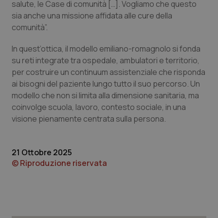
salute, le Case di comunità […]. Vogliamo che questo
sia anche una missione affidata alle cure della
comunità”.
In quest’ottica, il modello emiliano-romagnolo si fonda
su reti integrate tra ospedale, ambulatori e territorio,
per costruire un continuum assistenziale che risponda
ai bisogni del paziente lungo tutto il suo percorso. Un
modello che non si limita alla dimensione sanitaria, ma
coinvolge scuola, lavoro, contesto sociale, in una
visione pienamente centrata sulla persona.
21 Ottobre 2025
© Riproduzione riservata
PHPSESSID
Sessio
PHP.net
www.quotidianosanita.it