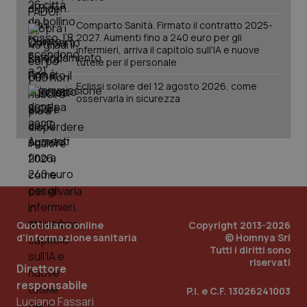
Comparto Sanità. Firmato il contratto 2025-
2027. Aumenti fino a 240 euro per gli
infermieri, arriva il capitolo sull'IA e nuove
tutele per il personale
Eclissi solare del 12 agosto 2026, come
osservarla in sicurezza
Quotidiano online
Copyright 2013-2026
d'informazione sanitaria
© Homnya Srl
Tutti i diritti sono
riservati
Direttore
responsabile
P.I. e C.F. 13026241003
Luciano Fassari