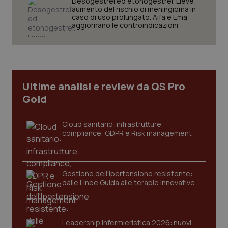
Desogestrel ed etonogestrel. Lieve
aumento del rischio di meningioma in
caso di uso prolungato. Aifa e Ema
aggiornano le controindicazioni
Fornitore
/
Nome
Scadenza
Descrizion
Dominio
Nome
Fornitore
/
Dominio
Scadenza
Des
_ga_0VMQEQKQ1N
.quotidianosanita.it
1 anno 1
Questo
mese
cookie
VISITOR_INFO1_LIVE
5 mesi 4
Que
Google LLC
viene
settimane
imp
.youtube.com
utilizzato
You
Ultime analisi e review da QS Pro
da Google
ten
Analytics
pre
Gold
per
del
mantener
vid
lo stato
inco
della
può
Cloud sanitario: infrastrutture,
sessione.
det
compliance, GDPR e Risk management
vis
web
uti
nuo
ver
dell
Gestione dell'Ipertensione resistente:
You
dalle Linee Guida alle terapie innovative
__Secure-YNID
.youtube.com
5 mesi 4
Que
settimane
imp
You
ten
Leadership Infermieristica 2026: nuovi
pre