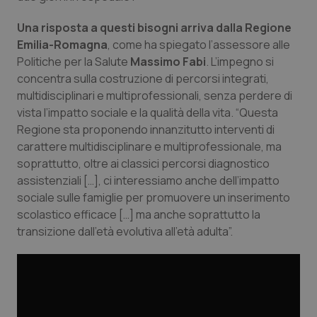
settim
.youtube.com
Una risposta a questi bisogni arriva dalla Regione
Emilia-Romagna
, come ha spiegato l’assessore alle
Politiche per la Salute
Massimo Fabi
. L’impegno si
concentra sulla costruzione di percorsi integrati,
multidisciplinari e multiprofessionali, senza perdere di
vista l’impatto sociale e la qualità della vita. “Questa
Regione sta proponendo innanzitutto interventi di
carattere multidisciplinare e multiprofessionale, ma
soprattutto, oltre ai classici percorsi diagnostico
assistenziali […], ci interessiamo anche dell’impatto
sociale sulle famiglie per promuovere un inserimento
scolastico efficace […] ma anche soprattutto la
CookieScriptConsent
5 mesi
CookieScript
transizione dall’età evolutiva all’età adulta”.
settim
www.quotidianosanita.it