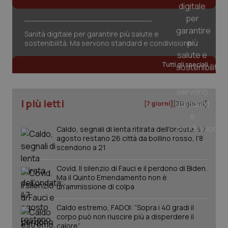
named-enable
2 giorni
dal
per 
sis
sol
ute
Sanità digitale per garantire più salute e
ide
sostenibilità. Ma servono standard e condivisione
Wel
Tutti gli speciali
I più letti
[7 giorni]
[30 giorni]
Caldo, segnali di lenta ritirata dell'ondata: il 7
agosto restano 26 città da bollino rosso, l'8
scendono a 21
Covid. Il silenzio di Fauci e il perdono di Biden.
Ma il Quinto Emendamento non è
un’ammissione di colpa
Caldo estremo, FADOI: “Sopra i 40 gradi il
corpo può non riuscire più a disperdere il
calore”