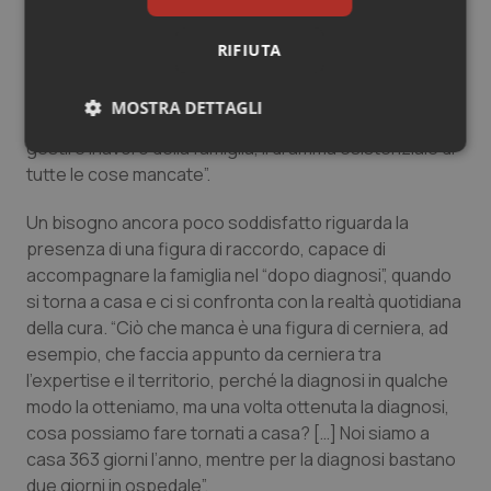
accomunate, solo per una questione di mero sintomo,
all’epilessia, ma sono due realtà completamente
RIFIUTA
diverse […]. È importante riuscire a gestire tutte
queste altre cose, perché dietro un ritardo cognitivo
MOSTRA DETTAGLI
c’è da gestire la scuola, il sociale, l’integrazione, c’è da
gestire il lavoro della famiglia, il dramma esistenziale di
Necessari
Statistici
Marketing
tutte le cose mancate”.
Un bisogno ancora poco soddisfatto riguarda la
presenza di una figura di raccordo, capace di
accompagnare la famiglia nel “dopo diagnosi”, quando
si torna a casa e ci si confronta con la realtà quotidiana
Necessari
Statistici
Marketing
della cura. “Ciò che manca è una figura di cerniera, ad
I cookie necessari contribuiscono a rendere fruibile il
esempio, che faccia appunto da cerniera tra
sito web abilitandone funzionalità di base quali la
l’expertise e il territorio, perché la diagnosi in qualche
navigazione sulle pagine e l'accesso alle aree
protette del sito. Il sito web non è in grado di
modo la otteniamo, ma una volta ottenuta la diagnosi,
funzionare correttamente senza questi cookie.
cosa possiamo fare tornati a casa? […] Noi siamo a
Nome
Fornitore
/
Dominio
Scaden
casa 363 giorni l’anno, mentre per la diagnosi bastano
due giorni in ospedale”.
VISITOR_PRIVACY_METADATA
5 mesi
YouTube