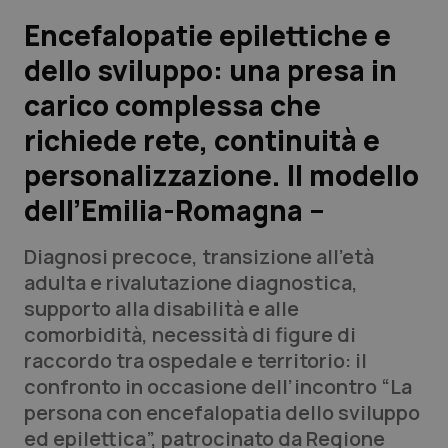
Encefalopatie epilettiche e
Scienza e Farmaci
dello sviluppo: una presa in
carico complessa che
Studi e Analisi
richiede rete, continuità e
Lettere al direttore
personalizzazione. Il modello
Edizioni Regionali
dell’Emilia-Romagna –
QS Pro
Diagnosi precoce, transizione all’età
adulta e rivalutazione diagnostica,
Professionisti Sanitari.AI
supporto alla disabilità e alle
comorbidità, necessità di figure di
raccordo tra ospedale e territorio: il
Abruzzo
QS Pro Gold
confronto in occasione dell’incontro “La
QS Club
Newsletter
persona con encefalopatia dello sviluppo
Basilicata
Artrite & artrosi
ed epilettica”, patrocinato da Regione