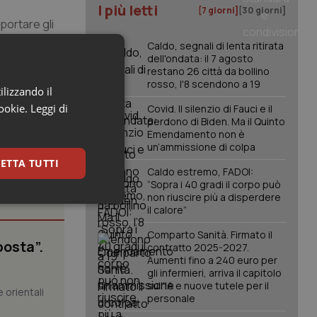
I più letti
[7 giorni]
[30 giorni]
portare gli
temi di
Caldo, segnali di lenta ritirata
dell'ondata: il 7 agosto
restano 26 città da bollino
rosso, l'8 scendono a 19
ilizzando il
cookie.
Leggi di
Covid. Il silenzio di Fauci e il
perdono di Biden. Ma il Quinto
Emendamento non è
un’ammissione di colpa
ETTA TUTTI
Caldo estremo, FADOI:
“Sopra i 40 gradi il corpo può
non riuscire più a disperdere
keting
il calore”
Comparto Sanità. Firmato il
posta”.
contratto 2025-2027.
Aumenti fino a 240 euro per
gli infermieri, arriva il capitolo
sull'IA e nuove tutele per il
 orientali
personale