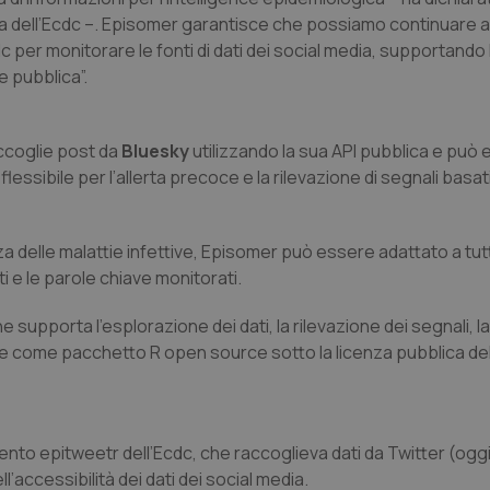
ta dell’Ecdc –. Episomer garantisce che possiamo continuare a
 per monitorare le fonti di dati dei social media, supportando l
e pubblica”.
ccoglie post da
Bluesky
utilizzando la sua API pubblica e può
ssibile per l’allerta precoce e la rilevazione di segnali basati
elle malattie infettive, Episomer può essere adattato a tutti i
i e le parole chiave monitorati.
e supporta l’esplorazione dei dati, la rilevazione dei segnali, l
nte come pacchetto R open source sotto la licenza pubblica de
o epitweetr dell’Ecdc, che raccoglieva dati da Twitter (oggi 
’accessibilità dei dati dei social media.