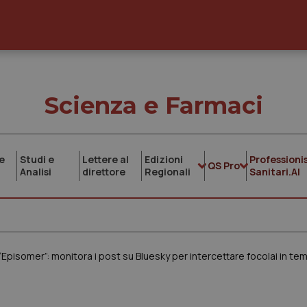
Scienza e Farmaci
e
Studi e
Lettere al
Edizioni
Professionis
QS Pro
Analisi
direttore
Regionali
Sanitari.AI
“Episomer”: monitora i post su Bluesky per intercettare focolai in te