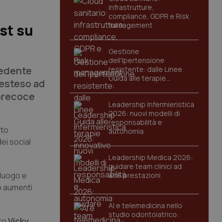
infrastrutture,
compliance, GDPR e Risk
management
st su
Gestione
dell'Ipertensione
cedente
resistente: dalle Linee
Guida alle terapie
 esteso ad
innovative
 precoce
Leadership Infermieristica
2026: nuovi modelli di
responsabilità e
nto
autonomia
ei social
Leadership Medica 2026:
guidare team clinici ad
 luogo e
alte prestazioni
o aumenti
AI e telemedicina nello
studio odontoiatrico:
ato
Vicky