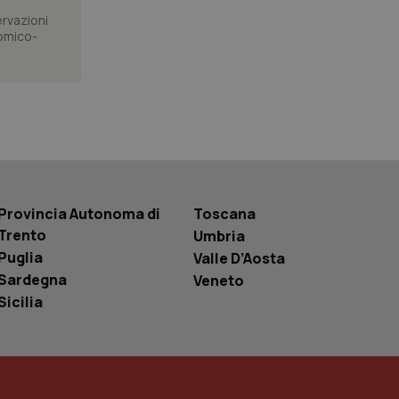
segnando un numero
dentificatore del
ervazioni
a di pagina in un
omico-
i di visitatori,
di analisi dei siti.
basate sul
entificatore
le variabili di
è un numero
o in cui viene
r il sito, ma un
tato di accesso per
a Google Analytics
sione.
Provincia Autonoma di
Toscana
Trento
Umbria
Puglia
Valle D’Aosta
Sardegna
Veneto
 tenere traccia
Sicilia
i Youtube incorporati
tics per mantenere
tore del sito web sta
ell'interfaccia di
 tenere traccia
i Youtube incorporati
tore del sito web sta