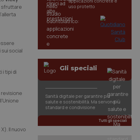
applicazioni concrete e
 sfruttare
uso protetto
’allerta
 essere
 sui social
Gli speciali
 tipi di
a revisione
Sanità digitale per garantire più
ll’Unione
salute e sostenibilità. Ma servono
standard e condivisione
Tutti gli speciali
X). Il nuovo