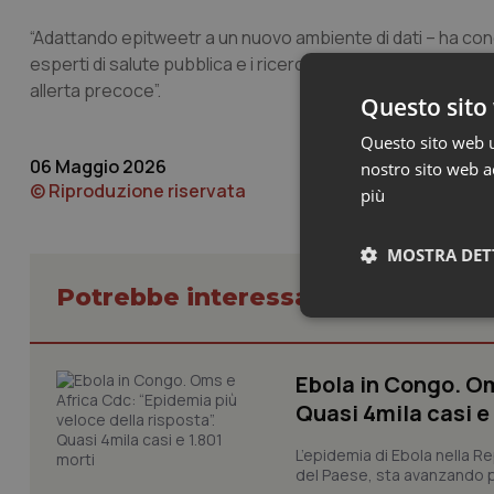
“Adattando epitweetr a un nuovo ambiente di dati – ha con
esperti di salute pubblica e i ricercatori che utilizzano i s
allerta precoce”.
Questo sito 
Questo sito web ut
06 Maggio 2026
nostro sito web ac
© Riproduzione riservata
più
MOSTRA DET
Potrebbe interessarti in Scienza
Neces
Ebola in Congo. Om
Quasi 4mila casi e
L’epidemia di Ebola nella R
del Paese, sta avanzando pi