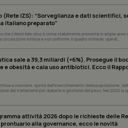
tribuiscono a rendere fruibile il sito web abilitandone funzionalità di base quali la nav
protette del sito. Il sito web non è in grado di funzionare correttamente senza questi coo
o (Rete IZS): “Sorveglianza e dati scientifici, 
Fornitore
/
Dominio
Scadenza
Descrizione
a italiano preparato”
METADATA
5 mesi 4
Questo cookie viene utilizzato p
YouTube
settimane
scelte di consenso e privacy dell'
.youtube.com
 che il West Nile virus è ormai stabilmente presente in ampie aree 
interazione con il sito. Registra i
a circolazione estesa e non uniforme. Il quadro richiede, quindi,...
del visitatore riguardo a varie pol
impostazioni sulla privacy, garan
preferenze siano onorate nelle se
nt
5 mesi 3
Questo cookie viene utilizzato da
CookieScript
ica sale a 39,3 miliardi (+6%). Prosegue il bo
settimane
Script.com per ricordare le pref
www.quotidianosanita.it
sui cookie dei visitatori. È neces
 e obesità e cala uso antibiotici. Ecco il Rapp
dei cookie di Cookie-Script.com 
correttamente.
ish-
www.quotidianosanita.it
4
Questo cookie è impostato dall'a
settimane
abilitare il sistema di tracking a
ntinua a crescere, spinta dall'invecchiamento della popolazione, dall'
2 giorni
sione dei trattamenti per diabete e gestione del peso. Nel 2025 la 
ish-
www.quotidianosanita.it
4
Questo cookie è impostato dall'a
settimane
assegnare un identificatore generi
2 giorni
1 anno 1
Questo nome di cookie è associa
Google LLC
ogramma attività 2026 dopo le richieste delle Re
mese
Universal Analytics, che è un a
.quotidianosanita.it
significativo del servizio di ana
l prontuario alla governance, ecco le novità
utilizzato da Google. Questo cook