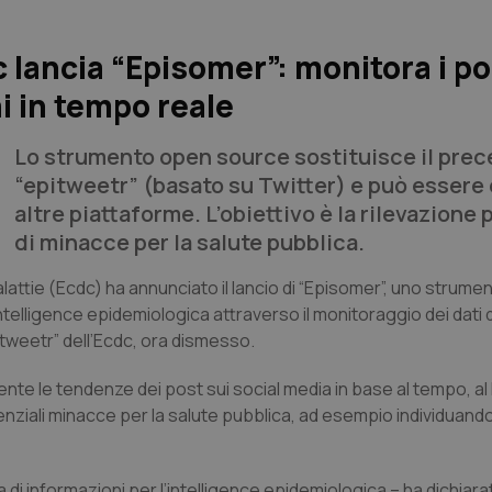
 lancia “Episomer”: monitora i po
i in tempo reale
Lo strumento open source sostituisce il pre
“epitweetr” (basato su Twitter) e può essere
altre piattaforme. L’obiettivo è la rilevazione
di minacce per la salute pubblica.
alattie (Ecdc) ha annunciato il lancio di “Episomer”, uno strume
ntelligence epidemiologica attraverso il monitoraggio dei dati d
tweetr” dell’Ecdc, ora dismesso.
te le tendenze dei post sui social media in base al tempo, al
nziali minacce per la salute pubblica, ad esempio individuand
 di informazioni per l’intelligence epidemiologica – ha dichiar