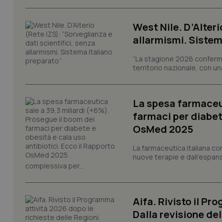
I cookie necessari con
e l'accesso alle aree 
West Nile. D’Alteri
Nome
allarmismi. Sistem
VISITOR_PRIVACY_
“La stagione 2026 conferma
territorio nazionale, con un
CookieScriptConse
La spesa farmaceut
farmaci per diabete
OsMed 2025
tracking-sites-ironf
tracking-enable
La farmaceutica italiana co
nuove terapie e dall'espan
complessiva per...
tracking-sites-ironf
session-id
_ga
Aifa. Rivisto il Pr
Dalla revisione de