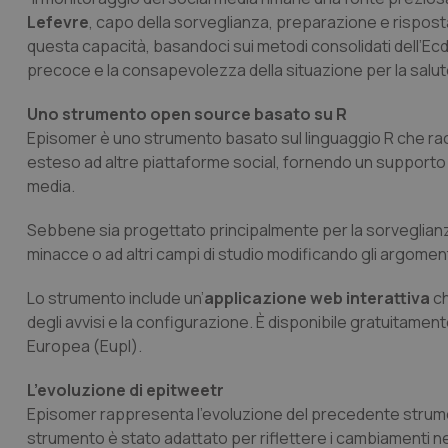
Lefevre
, capo della sorveglianza, preparazione e rispos
questa capacità, basandoci sui metodi consolidati dell’Ecdc
precoce e la consapevolezza della situazione per la salut
Uno strumento open source basato su R
Episomer è uno strumento basato sul linguaggio R che ra
esteso ad altre piattaforme social, fornendo un supporto fle
media.
Sebbene sia progettato principalmente per la sorveglianza d
minacce o ad altri campi di studio modificando gli argoment
Lo strumento include un’
applicazione web interattiva
ch
degli avvisi e la configurazione. È disponibile gratuitame
Europea (Eupl).
L’evoluzione di epitweetr
Episomer rappresenta l’evoluzione del precedente strument
strumento è stato adattato per riflettere i cambiamenti nell