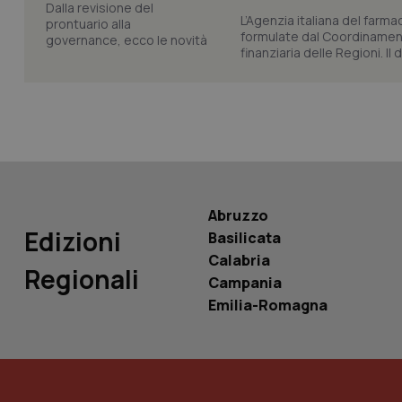
L’Agenzia italiana del farma
formulate dal Coordinamen
finanziaria delle Regioni. Il
PHPSESSID
_ga_KM60CM4NPH
Abruzzo
Edizioni
Basilicata
Calabria
Regionali
Nome
Campania
Nome
VISITOR_INFO1_LIV
Emilia-Romagna
_ga_0VMQEQKQ1N
__Secure-YNID