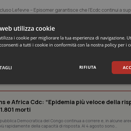
cluso Lefevre – Episomer garantisce che l’Ecdc continui a sup
ocial media come parte dell’intelligence epidemiologica e dei sis
web utilizza cookie
ilizza i cookie per migliorare la tua esperienza di navigazione. Ut
consenti a tutti i cookie in conformità con la nostra policy per i 
RIFIUTA
TAGLI
ACC
 e Farmaci
sari
Statistici
Mar
s e Africa Cdc: “Epidemia più veloce della ris
 1.801 morti
epubblica Democratica del Congo continua a correre e, in alcune aree
ù rapidamente della capacità di risposta. Al 4 agosto sono...
Necessari
Statistici
Marketing