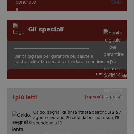
Gli speciali
CookieScriptConsent
5 mesi
CookieScript
settim
www.quotidianosanita.it
Sanità digitale per garantire più salute e
sostenibilità. Ma servono standard e condivisione
Tutti gli speciali
I più letti
[7 giorni]
[30 giorni]
Caldo, segnali di lenta ritirata dell'ondata: il 7
agosto restano 26 città da bollino rosso, l'8
tracking-sites-ironfish-
www.quotidianosanita.it
4
scendono a 19
tracking-enable
settim
2 gior