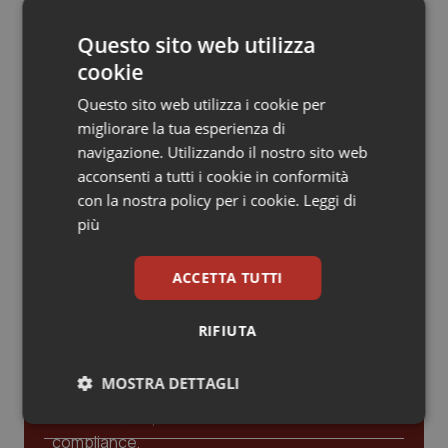
Valle D’Aosta
Oncodermatologia
La spesa farmaceutica sale a 39,3
miliardi (+6%). Prosegue il boom dei
Questo sito web utilizza
farmaci per diabete e obesità e cala
Veneto
Oncoematologia
uso antibiotici. Ecco il Rapporto
cookie
OsMed 2025
Questo sito web utilizza i cookie per
Oncologia & Nutrizione
Aifa. Rivisto il Programma attività 2026
migliorare la tua esperienza di
dopo le richieste delle Regioni. Dalla
navigazione. Utilizzando il nostro sito web
revisione del prontuario alla
Psoriasi & pelle
governance, ecco le novità
acconsenti a tutti i cookie in conformità
con la nostra policy per i cookie.
Leggi di
Quotidiano Cardiologia
più
Quotidiano Chirurgia
ACCETTA TUTTI
Ultime analisi e review da QS Pro
Gold
Quotidiano Oncologia
RIFIUTA
Quotidiano Pediatria
Cloud sanitario: infrastrutture,
MOSTRA DETTAGLI
compliance, GDPR e Risk management
Rene & patologie urogenitali
Necessari
Statistici
Marketing