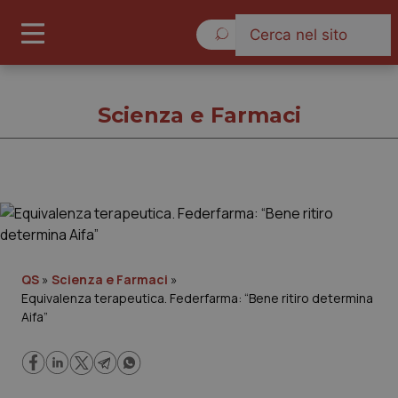
Domenica 9 Agosto 2026
Scienza e Farmaci
Scienza e Farmaci
Cronache
QS
»
Scienza e Farmaci
»
Equivalenza terapeutica. Federfarma: “Bene ritiro determina
Governo e Parlamento
Aifa”
Regioni e Asl
Lavoro e Professioni