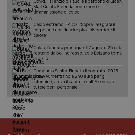
Covid. Il silenzio di Fauci e il perdono di Biden.
Ma il Quinto Emendamento non è
un’ammissione di colpa
tracking-sites-ironfish-
www.quotidianosanita.it
4
Caldo estremo, FADOI: “Sopra i 40 gradi il
session-id
settim
corpo può non riuscire più a disperdere il
2 gior
calore”
Caldo, l’ondata prosegue. Il 7 agosto 26 città
restano da bollino rosso, solo Bolzano torna
_ga
1 anno
Google LLC
in giallo
mes
.quotidianosanita.it
Comparto Sanità. Firmato il contratto 2025-
2027. Aumenti fino a 240 euro per gli
infermieri, arriva il capitolo sull'IA e nuove
tutele per il personale