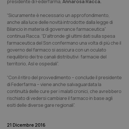
presidente di Federfarma,
Annarosa Racca.
Calabria
Asma & BPCO
“Sicuramente è necessario un approfondimento,
Campania
Car-T
anche alla luce delle novità introdotte dalla legge di
Bilancio in materia di governance farmaceutica”
Emilia-Romagna
Colesterolo & coronaropatie
continua Racca. “D’altronde gli ultimi dati sulla spesa
farmaceutica del Ssn confermano una volta di più che il
Friuli Venezia Giulia
Dermatite Atopica
governo del farmaco si assicura con un oculato
riequilibrio dei tre canali distributivi: farmacie del
territorio, Asl e ospedali”.
Lazio
Diabete & glucometri
“Con il ritiro del provvedimento – conclude il presidente
Liguria
Disturbi dell’umore
di Federfarma – viene anche salvaguardata la
continuità delle cure per i malati cronici, che avrebbero
Lombardia
Dolore
rischiato di vedersi cambiare il farmaco in base agli
esiti delle diverse gare regionali”.
Marche
Donna & Salute
Molise
Epatiti
21 Dicembre 2016