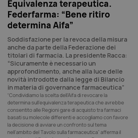
Equivalenza terapeutica.
Federfarma: “Bene ritiro
Scienza e Farmaci
determina Aifa”
Studi e Analisi
Soddisfazione per la revoca della misura
Lettere al direttore
anche da parte della Federazione dei
titolari di farmacia. La presidente Racca:
Edizioni Regionali
“Sicuramente è necessario un
approfondimento, anche alla luce delle
QS Pro
novità introdotte dalla legge di Bilancio
in materia di governance farmaceutica”
Professionisti Sanitari.AI
“Condividiamo la scelta dell’Aifa di revocare la
determina sull’equivalenza terapeutica che avrebbe
consentito alle Regioni gare di acquisto tra farmaci
Abruzzo
QS Pro Gold
basati su molecole differenti e accogliamo con favore
QS Club
Newsletter
la decisione di avviare un confronto sul tema
Basilicata
Artrite & artrosi
nell’ambito del Tavolo sulla farmaceutica” afferma il