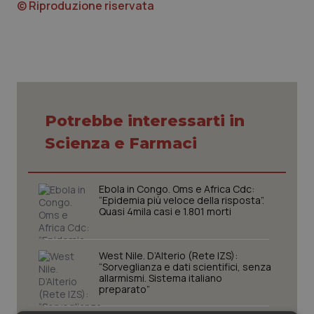
© Riproduzione riservata
Piemonte
HIV
Provincia Autonoma di Bolzano
Infezioni & Febbre
Provincia Autonoma di Trento
Ipertensione & Scompenso
Potrebbe interessarti in
Puglia
Malattie rare
Scienza e Farmaci
Sardegna
Malattia di Crohn & Rettocolite Ulcerosa
Ebola in Congo. Oms e Africa Cdc:
“Epidemia più veloce della risposta”.
Sicilia
Neuroscienze & patologie neurodegenerative
Quasi 4mila casi e 1.801 morti
Toscana
Obesità
West Nile. D’Alterio (Rete IZS):
“Sorveglianza e dati scientifici, senza
Umbria
Oftalmologia
allarmismi. Sistema italiano
preparato”