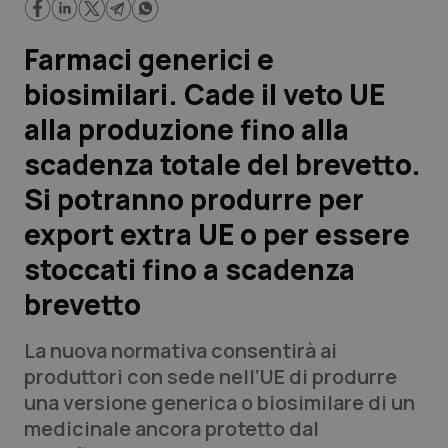
Scienza e Farmaci
Farmaci generici e
biosimilari. Cade il veto UE
Studi e Analisi
alla produzione fino alla
Lettere al direttore
scadenza totale del brevetto.
Si potranno produrre per
Edizioni Regionali
export extra UE o per essere
QS Pro
stoccati fino a scadenza
brevetto
Professionisti Sanitari.AI
La nuova normativa consentirà ai
Abruzzo
QS Pro Gold
produttori con sede nell’UE di produrre
una versione generica o biosimilare di un
QS Club
Newsletter
Basilicata
Artrite & artrosi
medicinale ancora protetto dal