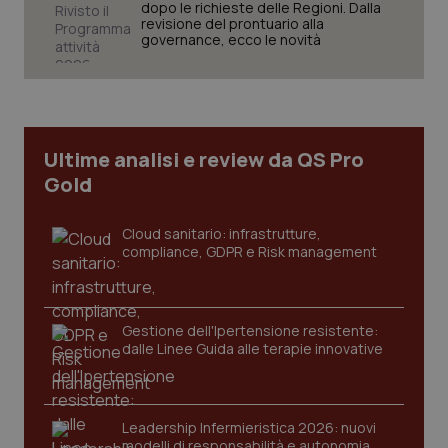
tracking-sites-ironfish-
dopo le richieste delle Regioni. Dalla
www.quotidianosanita.it
4
session-id
settim
revisione del prontuario alla
2 gior
governance, ecco le novità
_ga
1 anno
Google LLC
mes
.quotidianosanita.it
Ultime analisi e review da QS Pro
Gold
Cloud sanitario: infrastrutture,
compliance, GDPR e Risk management
Gestione dell'Ipertensione resistente:
dalle Linee Guida alle terapie innovative
Leadership Infermieristica 2026: nuovi
modelli di responsabilità e autonomia