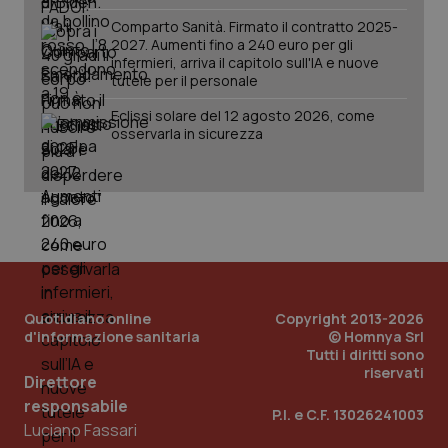
della
può
sessione.
det
Comparto Sanità. Firmato il contratto 2025-
vis
2027. Aumenti fino a 240 euro per gli
web
infermieri, arriva il capitolo sull'IA e nuove
uti
tutele per il personale
nuo
ver
dell
Eclissi solare del 12 agosto 2026, come
You
osservarla in sicurezza
__Secure-YNID
.youtube.com
5 mesi 4
Que
settimane
imp
You
ten
pre
del
vid
inco
può
det
vis
web
Quotidiano online
Copyright 2013-2026
uti
nuo
d'informazione sanitaria
© Homnya Srl
ver
Tutti i diritti sono
dell
riservati
You
Direttore
responsabile
YSC
Sessione
Que
Google LLC
P.I. e C.F. 13026241003
imp
.youtube.com
Luciano Fassari
You
ten