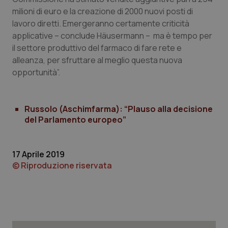
milioni di euro e la creazione di 2000 nuovi posti di
lavoro diretti. Emergeranno certamente criticità
Necessari
Statistici
Marketing
applicative – conclude Häusermann – ma è tempo per
I cookie necessari contribuiscono a rendere fruibile il
il settore produttivo del farmaco di fare rete e
sito web abilitandone funzionalità di base quali la
alleanza, per sfruttare al meglio questa nuova
navigazione sulle pagine e l'accesso alle aree
protette del sito. Il sito web non è in grado di
opportunità”.
funzionare correttamente senza questi cookie.
Nome
Fornitore
/
Dominio
Scaden
Russolo (Aschimfarma): “Plauso alla decisione
VISITOR_PRIVACY_METADATA
5 mesi
YouTube
settim
.youtube.com
del Parlamento europeo”
17 Aprile 2019
© Riproduzione riservata