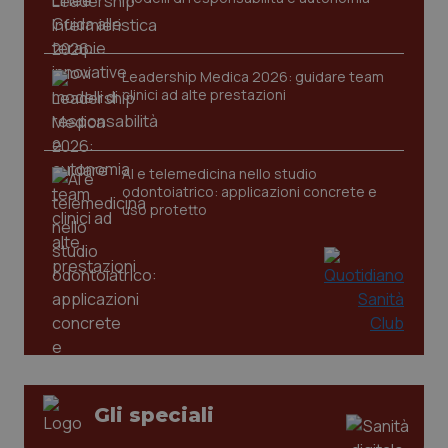
Leadership Medica 2026: guidare team
clinici ad alte prestazioni
AI e telemedicina nello studio
PHPSESSID
Sessio
PHP.net
odontoiatrico: applicazioni concrete e
www.quotidianosanita.it
uso protetto
Gli speciali