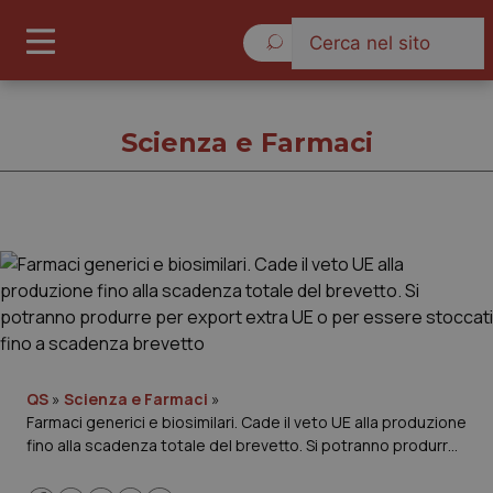
Venerdì 7 Agosto 2026
Scienza e Farmaci
Scienza e Farmaci
Cronache
Governo e Parlamento
QS
»
Scienza e Farmaci
»
Farmaci generici e biosimilari. Cade il veto UE alla produzione
Regioni e Asl
fino alla scadenza totale del brevetto. Si potranno produrre
per export extra UE o per essere stoccati fino a scadenza
Lavoro e Professioni
brevetto