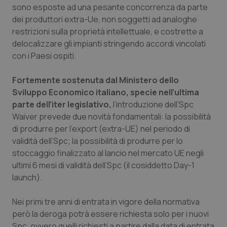
Valle D’Aosta
Oncodermatologia
sono esposte ad una pesante concorrenza da parte
dei produttori extra-Ue, non soggetti ad analoghe
Veneto
Oncoematologia
restrizioni sulla proprietà intellettuale, e costrette a
delocalizzare gli impianti stringendo accordi vincolati
Oncologia & Nutrizione
con i Paesi ospiti.
Fortemente sostenuta dal Ministero dello
Psoriasi & pelle
Sviluppo Economico italiano, specie nell’ultima
parte dell’iter legislativo,
l’introduzione dell’Spc
Quotidiano Cardiologia
Waiver prevede due novità fondamentali: la possibilità
di produrre per l’export (extra-UE) nel periodo di
Quotidiano Chirurgia
validità dell’Spc; la possibilità di produrre per lo
stoccaggio finalizzato al lancio nel mercato UE negli
Quotidiano Oncologia
ultimi 6 mesi di validità dell’Spc (il cosiddetto Day-1
launch).
Quotidiano Pediatria
Nei primi tre anni di entrata in vigore della normativa
Rene & patologie urogenitali
però la deroga potrà essere richiesta solo per i nuovi
Spc, ovvero quelli richiesti a partire dalla data di entrata