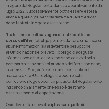
in vigore del Regolamento, dunque operativamente dal
Salute orale & impianti
luglio 2022. Successivamente potrà essere estesa
anche a quelli di più vecchia data ma divenuti efficaci
Sangue & coagulazione
dopo l’entrata in vigore dello stesso.
Tiroide
Tra le clausole di salvaguardia introdotte nel
corso dell’iter, l
’obbligo per il produttore di notifica di
Tumore al seno
alcune informazioni sia al detentore dell’Spcche
all’Ufficio nazionale brevetti; l’obbligo di adeguata
Tumore ovarico
informazione a tutti coloro che sono coinvolti nella
commercializzazione del prodotto del fatto che esso,
Tumori del Polmone & Testa Collo
in vigenza di Spc, può essere immesso solo sul
mercato extra-UE; l’obbligo di apporre sulla
confezione il logo specifico previsto dal Regolamento,
Tumori gastrointestinali
indicando chiaramente che esso è destinato
esclusivamente all’esportazione.
Ulcera & Reflusso
Obiettivo della nuova disciplina sarà quello di
Vaccini