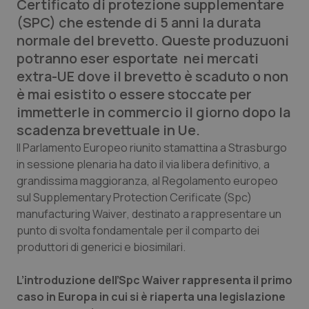
Certificato di protezione supplementare
Calabria
Asma & BPCO
(SPC) che estende di 5 anni la durata
normale del brevetto. Queste produzuoni
Campania
Car-T
potranno eser esportate nei mercati
extra-UE dove il brevetto è scaduto o non
Emilia-Romagna
Colesterolo & coronaropatie
è mai esistito o essere stoccate per
immetterle in commercio il giorno dopo la
Friuli Venezia Giulia
Dermatite Atopica
scadenza brevettuale in Ue.
Il Parlamento Europeo riunito stamattina a Strasburgo
Lazio
Diabete & glucometri
in sessione plenaria ha dato il via libera definitivo, a
grandissima maggioranza, al Regolamento europeo
Liguria
Disturbi dell’umore
sul
Supplementary Protection Cerificate (Spc)
manufacturing Waiver
, destinato a rappresentare un
Lombardia
Dolore
punto di svolta fondamentale per il comparto dei
produttori di generici e biosimilari.
Marche
Donna & Salute
L’introduzione dell’Spc Waiver rappresenta il primo
caso in Europa in cui si è riaperta una legislazione
Molise
Epatiti