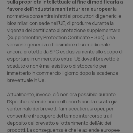
sulla proprietà intellettuale al fine di modificarla a
favore dell’industria manifatturiera europea
: la
Piemonte
HIV
normativa consentirà infatti ai produttori di generici e
biosimilari con sede nell’UE, di produrre durante la
Provincia Autonoma di Bolzano
Infezioni & Febbre
vigenza del certificato di protezione supplementare
(Supplementary Protection Cerificate – Spc), una
Provincia Autonoma di Trento
Ipertensione & Scompenso
versione generica o biosimilare di un medicinale
ancora protetto da SPC esclusivamente allo scopo di
Puglia
Malattie rare
esportare in un mercato extra-UE dove il brevetto è
scaduto o non è mai esistito o di stoccarlo per
Sardegna
Malattia di Crohn & Rettocolite Ulcerosa
immetterlo in commercio il giorno dopo la scadenza
brevettuale in Ue.
Sicilia
Neuroscienze & patologie neurodegenerative
Attualmente, invece, ciò non era possibile durante
l’Spc che estende fino a ulteriori 5 anni la durata già
Toscana
Obesità
ventennale dei brevetti farmaceutici europei, per
consentire il recupero del tempo intercorso tra il
Umbria
Oftalmologia
deposito del brevetto e l’ottenimento dell’Aic dei
prodotti. La conseguenza è che le aziende europee