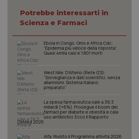
Potrebbe interessarti in
Scienza e Farmaci
CookieScriptConsent
5 mesi
CookieScript
settim
www.quotidianosanita.it
Ebola in Congo. Oms e Africa Cdc:
“Epidemia più veloce della risposta”.
Quasi 4mila casi e 1.801 morti
West Nile. D’Alterio (Rete IZS):
“Sorveglianza e dati scientifici, senza
allarmismi. Sistema italiano
preparato”
La spesa farmaceutica sale a 39,3
tracking-sites-ironfish-
www.quotidianosanita.it
4
miliardi (+6%). Prosegue il boom dei
tracking-enable
settim
farmaci per diabete e obesità e cala
2 gior
uso antibiotici. Ecco il Rapporto
OsMed 2025
Aifa. Rivisto il Programma attività 2026