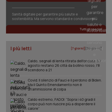
Sanità digitale per garantire più salute e
sostenibilità. Ma servono standard e condivisione
_ga_KM60CM4NPH
.quotidianosanita.it
1 anno
mes
Tutti gli speciali
I più letti
[7 giorni]
[30 giorni]
Caldo, segnali di lenta ritirata dell'ondata: il 7
agosto restano 26 città da bollino rosso, l'8
scendono a 21
Fornitore
/
Nome
Scadenza
Descrizion
Dominio
Nome
Fornitore
/
Dominio
Scadenza
Des
Covid. Il silenzio di Fauci e il perdono di Biden.
_ga_0VMQEQKQ1N
.quotidianosanita.it
1 anno 1
Questo
Ma il Quinto Emendamento non è
mese
cookie
VISITOR_INFO1_LIVE
5 mesi 4
Que
Google LLC
un’ammissione di colpa
viene
settimane
imp
.youtube.com
utilizzato
You
da Google
ten
Caldo estremo, FADOI: “Sopra i 40 gradi il
Analytics
pre
corpo può non riuscire più a disperdere il
per
del
mantener
vid
calore”
lo stato
inco