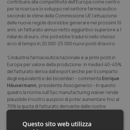
contribuire alla competitività dell'Europa come centro
per la ricerca e lo sviluppo nel settore farmaceutico:
secondo le stime della Commissione UE l’attuazione
delle nuove regole dovrebbe generare nei prossimi 10
anni, un fatturato annuo netto aggiuntivo superiore a 1
miliardo di euro, che potrebbe tradursi nello stesso
arco di tempo in 20.000-25.000 nuovi posti di lavoro.
“L’industria farmaceutica nazionale è ai primi posti in
Europa per valore della produzione: in media il 40-45%
del fatturato deriva dall’export anche per il comparto
degli equivalenti e dei biosimilari – commenta
Enrique
Häusermann,
presidente Assogenerici – In questo
quadro la norma sull’Spc manufacturing waiver rende
plausibile il nostro auspicio di poter aumentare fino al
70% la quota di fatturato derivante dalle nostre
esportazioni, che attualmente si indirizzano
soprattutto verso l’Europa e il Nord America e, in quota
Questo sito web utilizza
minore, verso l’Asia Orientale. In un’ottica di comparto