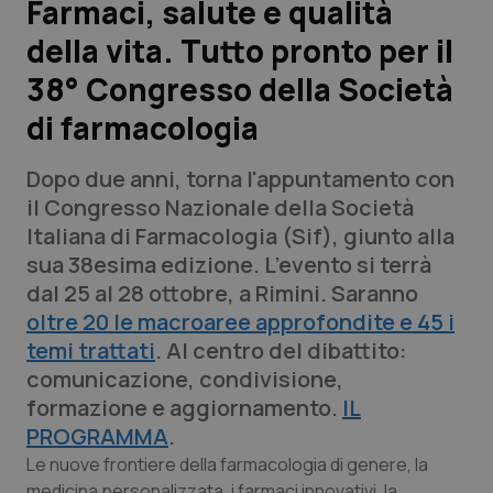
Farmaci, salute e qualità
della vita. Tutto pronto per il
Scienza e Farmaci
38° Congresso della Società
Studi e Analisi
di farmacologia
Lettere al direttore
Dopo due anni, torna l'appuntamento con
il Congresso Nazionale della Società
Edizioni Regionali
Italiana di Farmacologia (Sif), giunto alla
sua 38esima edizione. L’evento si terrà
QS Pro
dal 25 al 28 ottobre, a Rimini. Saranno
oltre 20 le macroaree approfondite e 45 i
Professionisti Sanitari.AI
temi trattati
. Al centro del dibattito:
comunicazione, condivisione,
Abruzzo
QS Pro Gold
formazione e aggiornamento.
IL
PROGRAMMA
.
QS Club
Newsletter
Basilicata
Artrite & artrosi
Le nuove frontiere della farmacologia di genere, la
medicina personalizzata, i farmaci innovativi, la