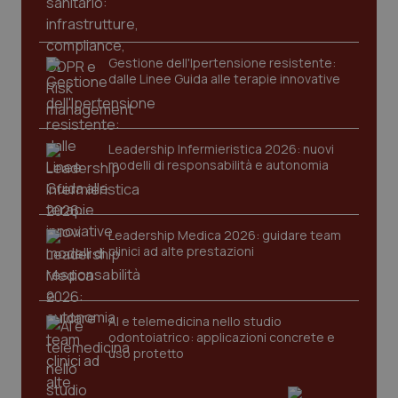
Gestione dell'Ipertensione resistente:
dalle Linee Guida alle terapie innovative
Leadership Infermieristica 2026: nuovi
modelli di responsabilità e autonomia
tracking-sites-ironfish-
www.quotidianosanita.it
4
tracking-enable
settim
2 gior
Leadership Medica 2026: guidare team
clinici ad alte prestazioni
tracking-sites-ironfish-
www.quotidianosanita.it
4
session-id
settim
2 gior
AI e telemedicina nello studio
odontoiatrico: applicazioni concrete e
uso protetto
_ga
1 anno
Google LLC