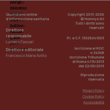
Quotidiano online
Copyright 2013-2026
d'informazione sanitaria
© Homnya Srl
Tutti i diritti sono
riservati
Direttore
responsabile
P.I. e C.F. 13026241003
Fornitore
/
Nome
Scadenza
Descrizion
Luciano Fassari
Dominio
Nome
Fornitore
/
Dominio
Scadenza
Des
Iscrizione al ROC
Direttore editoriale
_ga_0VMQEQKQ1N
.quotidianosanita.it
1 anno 1
Questo
n.34308
mese
cookie
VISITOR_INFO1_LIVE
5 mesi 4
Que
Google LLC
Francesco Maria Avitto
viene
settimane
imp
.youtube.com
Iscrizione Tribunale
utilizzato
You
di Roma n.115/2013
da Google
ten
del 22/05/2013
Analytics
pre
per
del
mantener
vid
Riproduzione
lo stato
inco
riservata
della
può
sessione.
det
vis
Privacy Policy
web
uti
Cookie Policy
nuo
ver
Accessibilità
dell
You