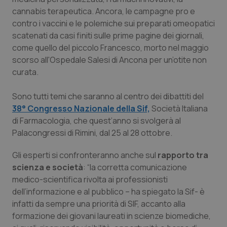
Calabria
Asma & BPCO
cannabis terapeutica. Ancora, le campagne pro e
contro i vaccini e le polemiche sui preparati omeopatici
Campania
Car-T
scatenati da casi finiti sulle prime pagine dei giornali,
come quello del piccolo Francesco, morto nel maggio
scorso all'Ospedale Salesi di Ancona per un’otite non
Emilia-Romagna
Colesterolo & coronaropatie
curata.
Friuli Venezia Giulia
Dermatite Atopica
Sono tutti temi che saranno al centro dei dibattiti del
38° Congresso Nazionale della Sif,
Società Italiana
Lazio
Diabete & glucometri
di Farmacologia, che quest’anno si svolgerà al
Palacongressi di Rimini, dal 25 al 28 ottobre.
Liguria
Disturbi dell’umore
Gli esperti si confronteranno anche sul
rapporto tra
Lombardia
Dolore
scienza e società
: “la corretta comunicazione
medico-scientifica rivolta ai professionisti
dell’informazione e al pubblico – ha spiegato la Sif- è
Marche
Donna & Salute
infatti da sempre una priorità di SIF, accanto alla
formazione dei giovani laureati in scienze biomediche,
Molise
Epatiti