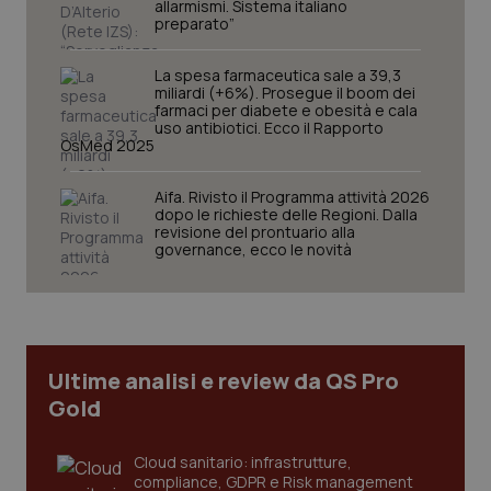
allarmismi. Sistema italiano
protette del sito. Il sito web non è in grado di
preparato”
funzionare correttamente senza questi cookie.
Nome
Fornitore
/
Dominio
Scaden
La spesa farmaceutica sale a 39,3
VISITOR_PRIVACY_METADATA
miliardi (+6%). Prosegue il boom dei
5 mesi
YouTube
settim
.youtube.com
farmaci per diabete e obesità e cala
uso antibiotici. Ecco il Rapporto
OsMed 2025
Aifa. Rivisto il Programma attività 2026
dopo le richieste delle Regioni. Dalla
revisione del prontuario alla
governance, ecco le novità
Ultime analisi e review da QS Pro
Gold
CookieScriptConsent
5 mesi
CookieScript
Cloud sanitario: infrastrutture,
settim
www.quotidianosanita.it
compliance, GDPR e Risk management