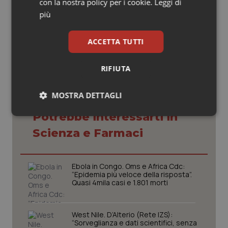
con la nostra policy per i cookie.
Leggi di
più
02 Ottobre 2017
© Riproduzione riservata
ACCETTA TUTTI
RIFIUTA
MOSTRA DETTAGLI
Potrebbe interessarti in
Necessari
Statistici
Marketing
Scienza e Farmaci
Ebola in Congo. Oms e Africa Cdc:
“Epidemia più veloce della risposta”.
Quasi 4mila casi e 1.801 morti
Necessari
Statistici
Marketing
I cookie necessari contribuiscono a rendere fruibile il
West Nile. D’Alterio (Rete IZS):
sito web abilitandone funzionalità di base quali la
“Sorveglianza e dati scientifici, senza
navigazione sulle pagine e l'accesso alle aree