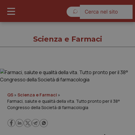
Sabato 8 Agosto 2026
Scienza e Farmaci
Scienza e Farmaci
Cronache
QS
»
Scienza e Farmaci
»
Farmaci, salute e qualità della vita. Tutto pronto per il 38°
Governo e Parlamento
Congresso della Società di farmacologia
Regioni e Asl
Lavoro e Professioni