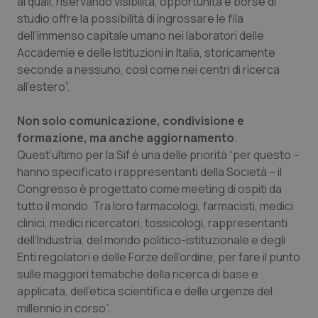
ai quali, riservando visibilità, opportunità e borse di
studio offre la possibilità di ingrossare le fila
Piemonte
HIV
dell’immenso capitale umano nei laboratori delle
Accademie e delle Istituzioni in Italia, storicamente
Provincia Autonoma di Bolzano
Infezioni & Febbre
seconde a nessuno, così come nei centri di ricerca
all’estero”.
Provincia Autonoma di Trento
Ipertensione & Scompenso
Non solo comunicazione, condivisione e
Puglia
Malattie rare
formazione, ma anche aggiornamento
.
Quest’ultimo per la Sif è una delle priorità “per questo –
hanno specificato i rappresentanti della Società – il
Sardegna
Malattia di Crohn & Rettocolite Ulcerosa
Congresso è progettato come meeting di ospiti da
tutto il mondo. Tra loro farmacologi, farmacisti, medici
Sicilia
Neuroscienze & patologie neurodegenerative
clinici, medici ricercatori, tossicologi, rappresentanti
dell’Industria, del mondo politico-istituzionale e degli
Toscana
Obesità
Enti regolatori e delle Forze dell’ordine, per fare il punto
sulle maggiori tematiche della ricerca di base e
Umbria
Oftalmologia
applicata, dell’etica scientifica e delle urgenze del
millennio in corso”.