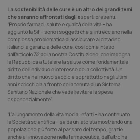
Valle D’Aosta
Oncodermatologia
La sostenibilità delle cure è un altro dei grandi temi
che saranno affrontati dagli e
Veneto
Oncoematologia
sperti presenti.
“Proprio farmaci, salute e qualità della vita – ha
aggiunto la Sif – sono i soggetti che si intrecciano nella
Oncologia & Nutrizione
complessa problematica di assicurare al cittadino
italiano la garanzia delle cure, così come inteso
Psoriasi & pelle
dall’Articolo 32 della nostra Costituzione, che impegna
la Repubblica a tutelare la salute come fondamentale
Quotidiano Cardiologia
diritto dell’individuo e interesse della collettività. Un
diritto che nel nuovo secolo e soprattutto negli ultimi
Quotidiano Chirurgia
anni scricchiola a fronte della tenuta di un Sistema
Sanitario Nazionale che vede lievitare la spesa
Quotidiano Oncologia
esponenzialmente”.
“L’allungamento della vita media, infatti – ha continuato
Quotidiano Pediatria
la Società scientifica – se da un lato sta mostrando una
popolazione più forte al passare del tempo, grazie
Rene & patologie urogenitali
anche all’innovazione nella farmaceutica, dall’altro ha