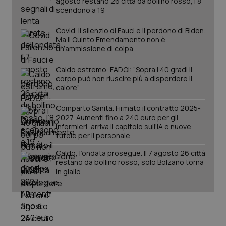
agosto restano 26 città da bollino rosso, l'8
scendono a 19
PHPSESSID
Sessio
PHP.net
Covid. Il silenzio di Fauci e il perdono di Biden.
www.quotidianosanita.it
Ma il Quinto Emendamento non è
un’ammissione di colpa
Caldo estremo, FADOI: “Sopra i 40 gradi il
corpo può non riuscire più a disperdere il
calore”
Comparto Sanità. Firmato il contratto 2025-
2027. Aumenti fino a 240 euro per gli
infermieri, arriva il capitolo sull'IA e nuove
tutele per il personale
Caldo, l’ondata prosegue. Il 7 agosto 26 città
restano da bollino rosso, solo Bolzano torna
in giallo
_ga_KM60CM4NPH
.quotidianosanita.it
1 anno
mes