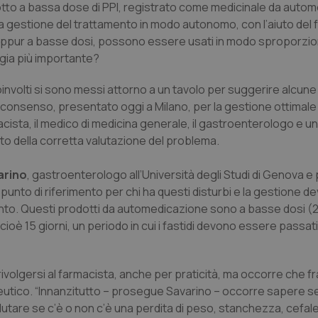
tto a bassa dose di PPI, registrato come medicinale da auto
la gestione del trattamento in modo autonomo, con l’aiuto del 
, seppur a basse dosi, possono essere usati in modo sproporzi
ogia più importante?
oinvolti si sono messi attorno a un tavolo per suggerire alcune 
di consenso, presentato oggi a Milano, per la gestione ottimale
ista, il medico di medicina generale, il gastroenterologo e un
o della corretta valutazione del problema.
arino
, gastroenterologo all’Università degli Studi di Genova e
o punto di riferimento per chi ha questi disturbi e la gestione d
tamento. Questi prodotti da automedicazione sono a basse dosi (
 cioè 15 giorni, un periodo in cui i fastidi devono essere passati, 
rivolgersi al farmacista, anche per praticità, ma occorre che fr
peutico. “Innanzitutto – prosegue Savarino – occorre sapere se 
alutare se c’è o non c’è una perdita di peso, stanchezza, cefale