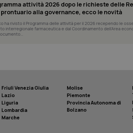
ogramma attività 2026 dopo le richieste delle Re
settimane
delle preferenze dell'utente per i video d
nei siti; può anche determinare se il visita
l prontuario alla governance, ecco le novità
utilizzando la nuova o la vecchia versione d
Youtube.
co ha rivisto il Programma delle attività per il 2026 recependo le oss
Sessione
Questo cookie è impostato da YouTube per
Google LLC
to interregionale farmaceutica e dal Coordinamento dell’Area econ
delle visualizzazioni dei video incorporati.
.youtube.com
 documento...
.youtube.com
5 mesi 4
Questo cookie è impostato da YouTube pe
settimane
dell'autenticazione e della personalizzazi
utente
www.quotidianosanita.it
4
Questo cookie è impostato dall'applicazion
settimane
sistema di tracking solo in caso di utenti 
2 giorni
provider WelfareLink.
Friuli Venezia Giulia
Molise
Lazio
Piemonte
Liguria
Provincia Autonoma di
Bolzano
Lombardia
Marche