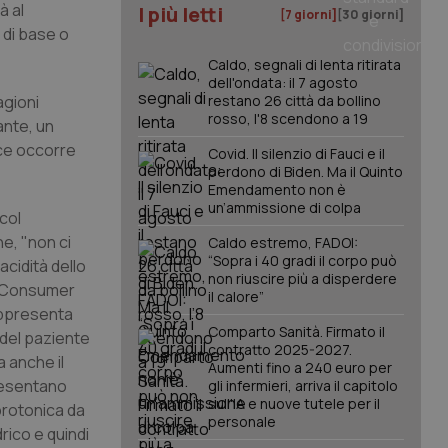
à al
I più letti
[7 giorni]
[30 giorni]
 di base o
Caldo, segnali di lenta ritirata
dell'ondata: il 7 agosto
agioni
restano 26 città da bollino
rosso, l'8 scendono a 19
ante, un
ece occorre
Covid. Il silenzio di Fauci e il
perdono di Biden. Ma il Quinto
Emendamento non è
un’ammissione di colpa
col
e, "non ci
Caldo estremo, FADOI:
“Sopra i 40 gradi il corpo può
acidità dello
non riuscire più a disperdere
er Consumer
il calore”
appresenta
Comparto Sanità. Firmato il
 del paziente
contratto 2025-2027.
 anche il
Aumenti fino a 240 euro per
presentano
gli infermieri, arriva il capitolo
sull'IA e nuove tutele per il
 protonica da
personale
rico e quindi