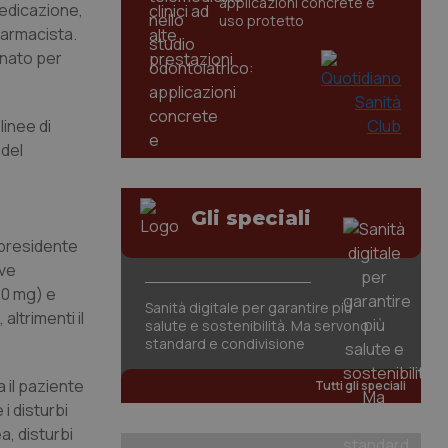
applicazioni concrete e
medicazione,
uso protetto
farmacista.
onato per
linee di
 del
Gli speciali
 presidente
eve
20 mg) e
Sanità digitale per garantire più
altrimenti il
salute e sostenibilità. Ma servono
standard e condivisione
a il paziente
Tutti gli speciali
i disturbi
a, disturbi