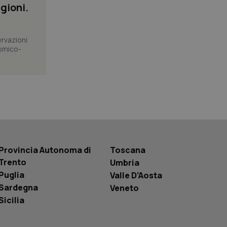
gioni.
i Youtube incorporati
tore del sito web sta
ell'interfaccia di
ervazioni
 tenere traccia
omico-
r la gestione
one dell’esperienza
e per abilitare il
loggato con identity
Provincia Autonoma di
Toscana
Trento
Umbria
Puglia
Valle D’Aosta
Sardegna
Veneto
Sicilia