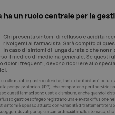
 ha un ruolo centrale per la gest
Chi presenta sintomi di reflusso e acidità rec
rivolgersi al farmacista. Sarà compito di ques
in caso di sintomi di lunga durata o che non 
 verso il medico di medicina generale. Se questi u
 dolori frequenti, devono ricorrere allo specia
ci.
co alle malattie gastroenteriche, tanto che il bisturi è potuto
 della pompa protonica, (IPP), che comportano per il servizio sa
sso questi farmaci sono usati a dismisura, anche quando i dist
e reflusso gastroesofageo registrano una elevata diffusione nel
i sintomi è spesso attuato con variabilità di trattamenti terap
asseggeri, dovuti perlopiù a cambi di acidità nello stomaco, che