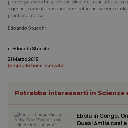
perché possono limitare sensibilmente la sua attività, si
a gestirli, in quanto possono presentarsi in maniera simile
I cookie necessari con
pronto soccorso.
e l'accesso alle aree 
Edoardo Stucchi
Nome
VISITOR_PRIVACY_
Edoardo Stucchi
31 Marzo 2015
CookieScriptConse
© Riproduzione riservata
tracking-sites-ironf
Potrebbe interessarti in Scienza
tracking-enable
tracking-sites-ironf
session-id
Ebola in Congo. Om
_ga
Quasi 4mila casi e