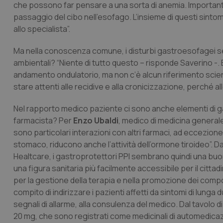
che possono far pensare a una sorta di anemia. Importante è
passaggio del cibo nell’esofago. L’insieme di questi sintom
allo specialista”.
Ma nella conoscenza comune, i disturbi gastroesofagei se
ambientali? “Niente di tutto questo – risponde Saverino -. 
andamento ondulatorio, ma non c’è alcun riferimento scient
stare attenti alle recidive e alla cronicizzazione, perché all
Nel rapporto medico paziente ci sono anche elementi di 
farmacista? Per
Enzo Ubaldi
, medico di medicina generale
sono particolari interazioni con altri farmaci, ad eccezione 
stomaco, riducono anche l’attività dell’ormone tiroideo”.
Healtcare, i gastroprotettori PPI sembrano quindi una buo
una figura sanitaria più facilmente accessibile per il citt
per la gestione della terapia e nella promozione dei compo
compito di indirizzare i pazienti affetti da sintomi di lu
segnali di allarme, alla consulenza del medico. Dal tavolo d
20 mg, che sono registrati come medicinali di automedicazi