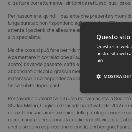
di trattare correttamente i sintomi da reflusso, quali pirosi
Per riassumere, quindi, il paziente che presenta sintomi di 
lunga durata o non rispondono agli effetti degli IPP, i pazi
attenta. I pazienti che all’esame endoscopico presentano e
Questo sito 
allo specialista.
Questo sito web ut
Ma che cosa si può fare per ridurre i fastidi? Le raccoma
nostro sito web ac
è da mettere in correlazione all’aumento di peso; moderare 
più
aceto) bevande gassate, caffè e cioccolato (se si nota as
abbondanti o ricchi di grassi a meno di 2-3 ore dal momento 
MOSTRA DET
materasso in corrispondenza della testa per non favorire il r
fisica subito dopo i pasti.
Neces
Per favorire e valorizzare il ruolo del farmacista la Società 
Studi di Milano, Cagliari e Granada ha attivato dal 2012 un 
corretto inquadramento clinico delle patologie minori e sap
raccomandazioni secondo la medicina dell’evidenza. L’atte
anche se sono espressione di condizioni benigne, hanno tutt