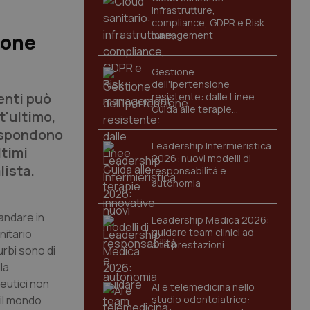
infrastrutture,
compliance, GDPR e Risk
management
ione
Gestione
dell'Ipertensione
enti può
resistente: dalle Linee
Guida alle terapie
t'ultimo,
innovative
rispondono
Leadership Infermieristica
ltimi
2026: nuovi modelli di
lista.
responsabilità e
autonomia
 andare in
Leadership Medica 2026:
guidare team clinici ad
nitario
alte prestazioni
urbi sono di
la
eutici non
AI e telemedicina nello
 il mondo
studio odontoiatrico: