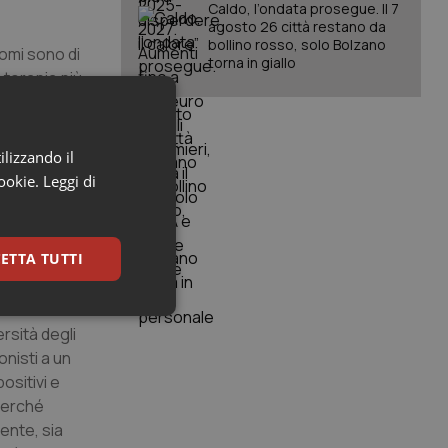
Caldo, l’ondata prosegue. Il 7
agosto 26 città restano da
bollino rosso, solo Bolzano
tomi sono di
torna in giallo
 terapia più
o ricorrere
ilizzando il
 dei sintomi
cookie.
Leggi di
 agrumi e
are pasti
re il
ETTA TUTTI
re l’attività
keting
ersità degli
onisti a un
ositivi e
perché
ente, sia