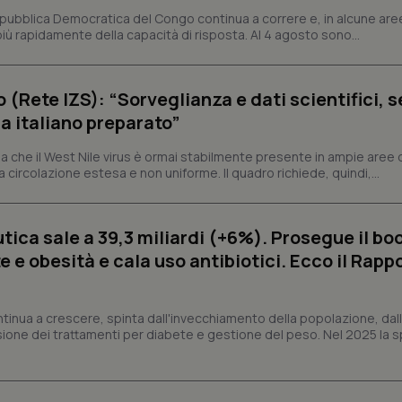
significativo del servizio di ana
utilizzato da Google. Questo cook
epubblica Democratica del Congo continua a correre e, in alcune aree
per distinguere utenti unici as
ù rapidamente della capacità di risposta. Al 4 agosto sono...
generato in modo casuale come i
cliente. È incluso in ogni richiest
sito e utilizzato per calcolare i dat
sessioni e campagne per i rapporti 
o (Rete IZS): “Sorveglianza e dati scientifici, 
Sessione
Cookie generato da applicazioni 
PHP.net
linguaggio PHP. Si tratta di un id
www.quotidianosanita.it
a italiano preparato”
generico utilizzato per mantenere 
sessione utente. Normalmente 
generato in modo casuale, il mod
 che il West Nile virus è ormai stabilmente presente in ampie aree 
utilizzato può essere specifico pe
a circolazione estesa e non uniforme. Il quadro richiede, quindi,...
buon esempio è mantenere uno s
un utente tra le pagine.
.quotidianosanita.it
1 anno 1
Questo cookie viene utilizzato d
mese
per mantenere lo stato della ses
ica sale a 39,3 miliardi (+6%). Prosegue il bo
 e obesità e cala uso antibiotici. Ecco il Rapp
Fornitore
Fornitore
/
/
Dominio
Scadenza
Descrizione
Scadenza
Descrizione
Dominio
ntinua a crescere, spinta dall'invecchiamento della popolazione, dall'
E
5 mesi 4
Questo cookie è impostato da Youtube per
Google LLC
sione dei trattamenti per diabete e gestione del peso. Nel 2025 la 
settimane
delle preferenze dell'utente per i video d
.youtube.com
.quotidianosanita.it
1 anno 1
Questo cookie viene utilizzato da Google Analy
nei siti; può anche determinare se il visita
mese
lo stato della sessione.
utilizzando la nuova o la vecchia versione d
Youtube.
.youtube.com
5 mesi 4
Questo cookie è impostato da Youtube per