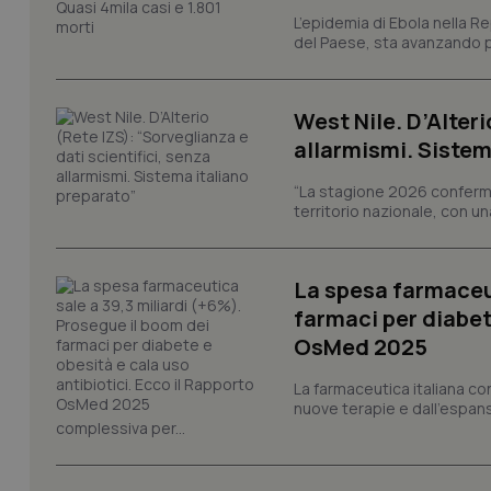
L’epidemia di Ebola nella R
del Paese, sta avanzando pi
West Nile. D’Alteri
PHPSESSID
allarmismi. Sistem
“La stagione 2026 conferma
territorio nazionale, con un
_ga_KM60CM4NPH
La spesa farmaceut
farmaci per diabete
OsMed 2025
Nome
Nome
La farmaceutica italiana co
VISITOR_INFO1_LIV
nuove terapie e dall'espan
_ga_0VMQEQKQ1N
complessiva per...
__Secure-YNID