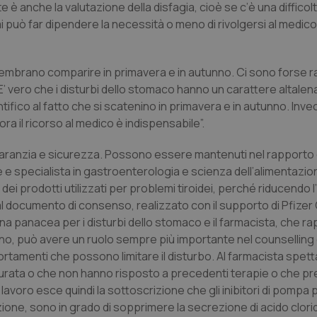
 anche la valutazione della disfagia, cioè se c’è una difficolt
i può far dipendere la necessità o meno di rivolgersi al medico
mbrano comparire in primavera e in autunno. Ci sono forse r
E’ vero che i disturbi dello stomaco hanno un carattere altalen
ifico al fatto che si scatenino in primavera e in autunno. Inv
ora il ricorso al medico è indispensabile”.
garanzia e sicurezza. Possono essere mantenuti nel rapporto 
 e specialista in gastroenterologia e scienza dell’alimentazion
dei prodotti utilizzati per problemi tiroidei, perché riducendo l’
 Dal documento di consenso, realizzato con il supporto di Pfiz
na panacea per i disturbi dello stomaco e il farmacista, che r
adino, può avere un ruolo sempre più importante nel counselling
rtamenti che possono limitare il disturbo. Al farmacista spetta
nga durata o che non hanno risposto a precedenti terapie o che 
i lavoro esce quindi la sottoscrizione che gli inibitori di pompa
one, sono in grado di sopprimere la secrezione di acido clorid