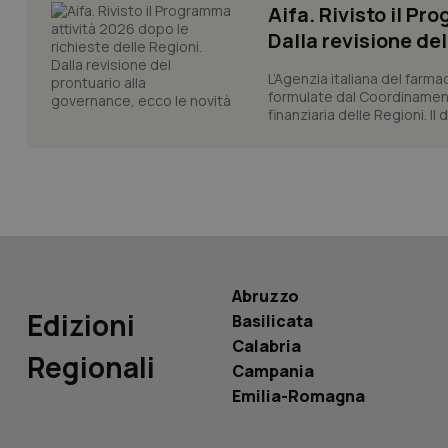
Aifa. Rivisto il Pr
Dalla revisione de
L’Agenzia italiana del farma
YSC
formulate dal Coordinamen
finanziaria delle Regioni. Il
__Secure-
ROLLOUT_TOKEN
tracking-sites-
ironfish-tracking-
named-enable
Abruzzo
Edizioni
Basilicata
Calabria
Regionali
Campania
Emilia-Romagna