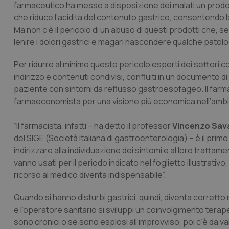
farmaceutico ha messo a disposizione dei malati un prodo
che riduce l’acidità del contenuto gastrico, consentendo 
Ma non c’è il pericolo di un abuso di questi prodotti che
lenire i dolori gastrici e magari nascondere qualche patol
Per ridurre al minimo questo pericolo esperti dei settori c
indirizzo e contenuti condivisi, confluiti in un documento 
paziente con sintomi da reflusso gastroesofageo. Il farmac
farmaeconomista per una visione più economica nell’ambit
“Il farmacista, infatti – ha detto il professor
Vincenzo Sav
del SIGE (Società italiana di gastroenterologia) – è il prim
indirizzare alla individuazione dei sintomi e al loro trat
vanno usati per il periodo indicato nel foglietto illustrativo,
ricorso al medico diventa indispensabile”.
Quando si hanno disturbi gastrici, quindi, diventa corretto 
e l’operatore sanitario si sviluppi un coinvolgimento tera
sono cronici o se sono esplosi all’improvviso, poi c’è da v