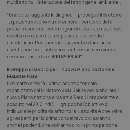
multifattoriali, l'interazione dei fattori gene-ambiente".
Salute orale & impianti
"Una volta raggiunta la diagnosi – prosegue il direttore
Sangue & coagulazione
-, i pazienti devono intraprendere il percorso della
presa in carico nei centri regionali della Rete nazionale
malattie rare, che nel tempo si sta evolvendo e
Tiroide
rimodulando. Per orientare i pazienti e i familiari in
questo percorso abbiamo creato un numero verde,
Tumore al seno
che vorrei ricordare:
800 89 69 49
".
Tumore ovarico
Il Gruppo di lavoro per il nuovo Piano nazionale
Malattie Rare
Tumori del Polmone & Testa Collo
Il 20 marzo si terrà il primo incontro formale
organizzato dal Ministero della Salute per elaborare il
Tumori gastrointestinali
nuovo Piano nazionale Malattie Rare (il precedente è
scaduto nel 2016, ndr). "Il gruppo ha l'obiettivo di
indiduare le priorità da affrontare. La novità è che, oltre
Ulcera & Reflusso
agli esperti, per la prima volta al tavolo ci saranno
anche i pazienti, che potranno dirci in prima persona
Vaccini