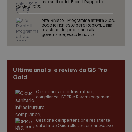
uso antibiotici. Ecco il Rapporto
OsMed 2025
tracking-sites-ironfish-
www.quotidianosanita.it
4
session-id
settim
Aifa. Rivisto il Programma attività 2026
2 gior
dopo le richieste delle Regioni. Dalla
revisione del prontuario alla
governance, ecco le novità
_ga
1 anno
Google LLC
mes
.quotidianosanita.it
Ultime analisi e review da QS Pro
Gold
Cloud sanitario: infrastrutture,
compliance, GDPR e Risk management
Gestione dell'Ipertensione resistente:
dalle Linee Guida alle terapie innovative