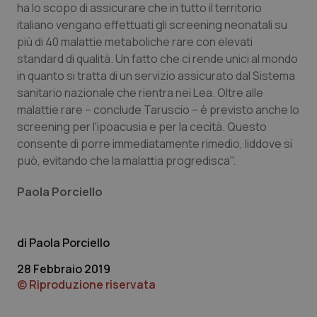
ha lo scopo di assicurare che in tutto il territorio
italiano vengano effettuati gli screening neonatali su
più di 40 malattie metaboliche rare con elevati
standard di qualità. Un fatto che ci rende unici al mondo
Necessari
Statistici
Marketing
in quanto si tratta di un servizio assicurato dal Sistema
sanitario nazionale che rientra nei Lea. Oltre alle
I cookie necessari contribuiscono a rendere fruibile il
sito web abilitandone funzionalità di base quali la
malattie rare – conclude Taruscio – è previsto anche lo
navigazione sulle pagine e l'accesso alle aree
screening per l'ipoacusia e per la cecità. Questo
protette del sito. Il sito web non è in grado di
funzionare correttamente senza questi cookie.
consente di porre immediatamente rimedio, liddove si
Nome
Fornitore
/
Dominio
Scaden
può, evitando che la malattia progredisca".
VISITOR_PRIVACY_METADATA
5 mesi
YouTube
settim
.youtube.com
Paola Porciello
Paola Porciello
28 Febbraio 2019
© Riproduzione riservata