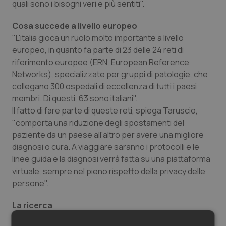
quali sono i bisogni veri e più sentiti".
Cosa succede a livello europeo
"L'italia gioca un ruolo molto importante a livello
europeo, in quanto fa parte di 23 delle 24 reti di
riferimento europee (ERN, European Reference
Networks), specializzate per gruppi di patologie, che
collegano 300 ospedali di eccellenza di tutti i paesi
membri. Di questi, 63 sono italiani".
Il fatto di fare parte di queste reti, spiega Taruscio,
"comporta una riduzione degli spostamenti del
paziente da un paese all'altro per avere una migliore
diagnosi o cura. A viaggiare saranno i protocolli e le
linee guida e la diagnosi verrà fatta su una piattaforma
virtuale, sempre nel pieno rispetto della privacy delle
persone".
La ricerca
La Commissione europea ha finanziato un progetto