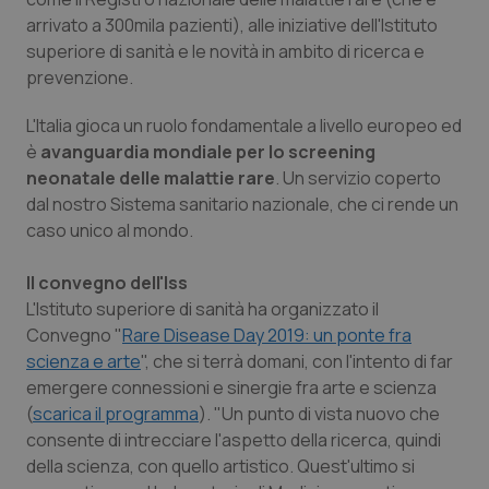
arrivato a 300mila pazienti), alle iniziative dell'Istituto
Piemonte
HIV
superiore di sanità e le novità in ambito di ricerca e
prevenzione.
Provincia Autonoma di Bolzano
Infezioni & Febbre
L'Italia gioca un ruolo fondamentale a livello europeo ed
Provincia Autonoma di Trento
Ipertensione & Scompenso
è
avanguardia mondiale per lo screening
neonatale delle malattie rare
. Un servizio coperto
dal nostro Sistema sanitario nazionale, che ci rende un
Puglia
Malattie rare
caso unico al mondo.
Sardegna
Malattia di Crohn & Rettocolite Ulcerosa
Il convegno dell'Iss
L'Istituto superiore di sanità ha organizzato il
Sicilia
Neuroscienze & patologie neurodegenerative
Convegno "
Rare Disease Day 2019: un ponte fra
scienza e arte
", che si terrà domani, con l'intento di far
Toscana
Obesità
emergere connessioni e sinergie fra arte e scienza
(
scarica il programma
). "Un punto di vista nuovo che
Umbria
Oftalmologia
consente di intrecciare l'aspetto della ricerca, quindi
della scienza, con quello artistico. Quest'ultimo si