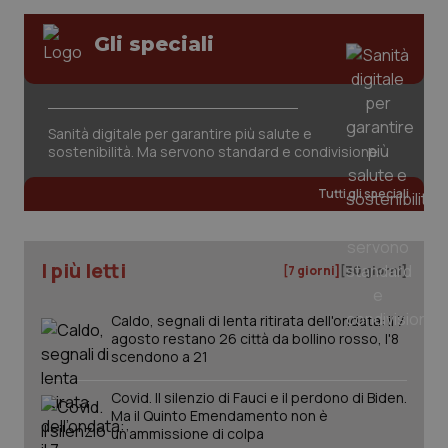
Gli speciali
_ga_KM60CM4NPH
.quotidianosanita.it
1 anno
Sanità digitale per garantire più salute e
mes
sostenibilità. Ma servono standard e condivisione
Tutti gli speciali
I più letti
[7 giorni]
[30 giorni]
Caldo, segnali di lenta ritirata dell'ondata: il 7
Fornitore
/
Nome
Scadenza
Descrizion
agosto restano 26 città da bollino rosso, l'8
Dominio
scendono a 21
Nome
Fornitore
/
Dominio
Scadenza
Des
_ga_0VMQEQKQ1N
.quotidianosanita.it
1 anno 1
Questo
mese
cookie
VISITOR_INFO1_LIVE
5 mesi 4
Que
Google LLC
Covid. Il silenzio di Fauci e il perdono di Biden.
viene
settimane
imp
.youtube.com
utilizzato
You
Ma il Quinto Emendamento non è
da Google
ten
un’ammissione di colpa
Analytics
pre