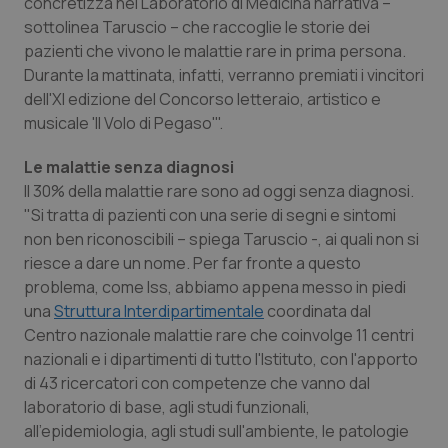
Valle D’Aosta
Oncodermatologia
concretizza nel Laboratorio di Medicina narrativa –
sottolinea Taruscio – che raccoglie le storie dei
pazienti che vivono le malattie rare in prima persona.
Veneto
Oncoematologia
Durante la mattinata, infatti, verranno premiati i vincitori
dell'XI edizione del Concorso letteraio, artistico e
Oncologia & Nutrizione
musicale 'Il Volo di Pegaso'".
Psoriasi & pelle
Le malattie senza diagnosi
Il 30% della malattie rare sono ad oggi senza diagnosi.
Quotidiano Cardiologia
"Si tratta di pazienti con una serie di segni e sintomi
non ben riconoscibili – spiega Taruscio -, ai quali non si
Quotidiano Chirurgia
riesce a dare un nome. Per far fronte a questo
problema, come Iss, abbiamo appena messo in piedi
una
Struttura Interdipartimentale
coordinata dal
Quotidiano Oncologia
Centro nazionale malattie rare che coinvolge 11 centri
nazionali e i dipartimenti di tutto l'Istituto, con l'apporto
Quotidiano Pediatria
di 43 ricercatori con competenze che vanno dal
laboratorio di base, agli studi funzionali,
Rene & patologie urogenitali
all'epidemiologia, agli studi sull'ambiente, le patologie