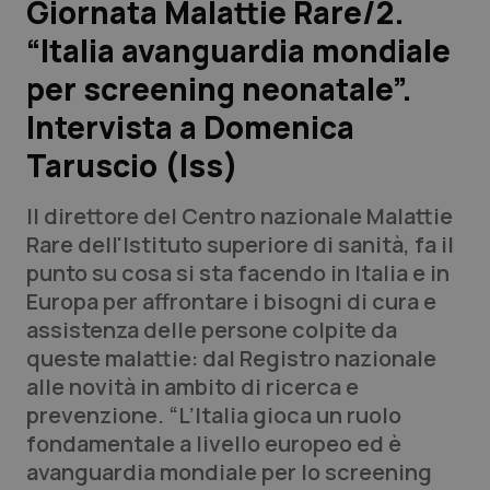
Giornata Malattie Rare/2.
“Italia avanguardia mondiale
Scienza e Farmaci
per screening neonatale”.
Studi e Analisi
Intervista a Domenica
Taruscio (Iss)
Lettere al direttore
Il direttore del Centro nazionale Malattie
Edizioni Regionali
Rare dell'Istituto superiore di sanità, fa il
punto su cosa si sta facendo in Italia e in
QS Pro
Europa per affrontare i bisogni di cura e
assistenza delle persone colpite da
Professionisti Sanitari.AI
queste malattie: dal Registro nazionale
alle novità in ambito di ricerca e
Abruzzo
QS Pro Gold
prevenzione. “L’Italia gioca un ruolo
fondamentale a livello europeo ed è
QS Club
Newsletter
Basilicata
Artrite & artrosi
avanguardia mondiale per lo screening