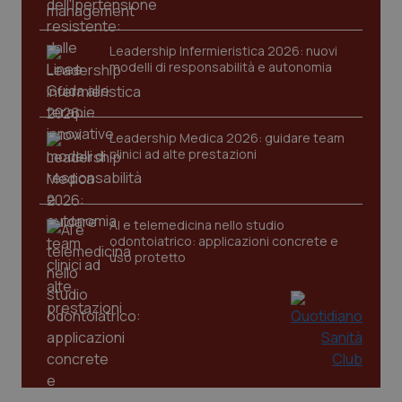
Leadership Infermieristica 2026: nuovi
modelli di responsabilità e autonomia
Leadership Medica 2026: guidare team
clinici ad alte prestazioni
PHPSESSID
Sessio
PHP.net
www.quotidianosanita.it
AI e telemedicina nello studio
odontoiatrico: applicazioni concrete e
uso protetto