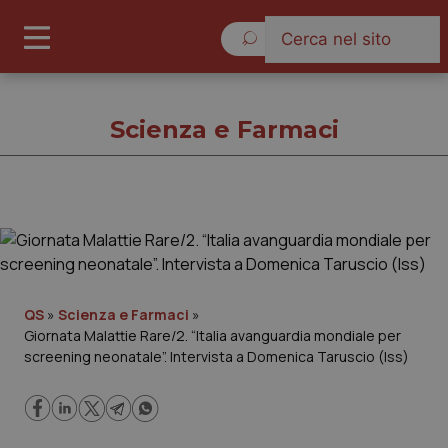
Venerdì 7 Agosto 2026
Scienza e Farmaci
Scienza e Farmaci
Cronache
QS
»
Scienza e Farmaci
»
Giornata Malattie Rare/2. “Italia avanguardia mondiale per
Governo e Parlamento
screening neonatale”. Intervista a Domenica Taruscio (Iss)
Regioni e Asl
Lavoro e Professioni