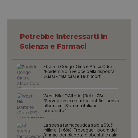
Potrebbe interessarti in
CookieScriptConsent
5 mesi
CookieScript
settim
www.quotidianosanita.it
Scienza e Farmaci
Ebola in Congo. Oms e Africa Cdc:
“Epidemia più veloce della risposta”.
Quasi 4mila casi e 1.801 morti
West Nile. D’Alterio (Rete IZS):
“Sorveglianza e dati scientifici, senza
allarmismi. Sistema italiano
preparato”
tracking-sites-ironfish-
www.quotidianosanita.it
4
tracking-enable
settim
La spesa farmaceutica sale a 39,3
2 gior
miliardi (+6%). Prosegue il boom dei
farmaci per diabete e obesità e cala