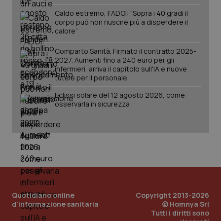
per
del
mantener
vid
Caldo estremo, FADOI: “Sopra i 40 gradi il
lo stato
inco
corpo può non riuscire più a disperdere il
della
può
sessione.
calore”
det
vis
web
Comparto Sanità. Firmato il contratto 2025-
uti
nuo
2027. Aumenti fino a 240 euro per gli
ver
infermieri, arriva il capitolo sull'IA e nuove
dell
tutele per il personale
You
__Secure-YNID
.youtube.com
5 mesi 4
Que
Eclissi solare del 12 agosto 2026, come
settimane
imp
osservarla in sicurezza
You
ten
pre
del
vid
inco
può
det
vis
web
uti
nuo
ver
Quotidiano online
Copyright 2013-2026
dell
d'informazione sanitaria
© Homnya Srl
You
Tutti i diritti sono
YSC
Sessione
Que
Google LLC