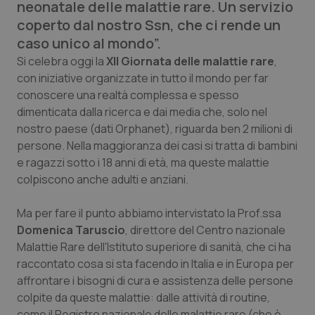
neonatale delle malattie rare. Un servizio
Calabria
Asma & BPCO
coperto dal nostro Ssn, che ci rende un
caso unico al mondo”.
Campania
Car-T
Si celebra oggi la
XII Giornata delle malattie rare
,
con iniziative organizzate in tutto il mondo per far
Emilia-Romagna
Colesterolo & coronaropatie
conoscere una realtà complessa e spesso
dimenticata dalla ricerca e dai media che, solo nel
Friuli Venezia Giulia
Dermatite Atopica
nostro paese (dati Orphanet), riguarda ben 2 milioni di
persone. Nella maggioranza dei casi si tratta di bambini
Lazio
Diabete & glucometri
e ragazzi sotto i 18 anni di età, ma queste malattie
colpiscono anche adulti e anziani.
Liguria
Disturbi dell’umore
Ma per fare il punto abbiamo intervistato la Prof.ssa
Lombardia
Dolore
Domenica Taruscio
, direttore del Centro nazionale
Malattie Rare dell'Istituto superiore di sanità, che ci ha
raccontato cosa si sta facendo in Italia e in Europa per
Marche
Donna & Salute
affrontare i bisogni di cura e assistenza delle persone
colpite da queste malattie: dalle attività di routine,
Molise
Epatiti
come il Registro nazionale delle malattie rare (che è