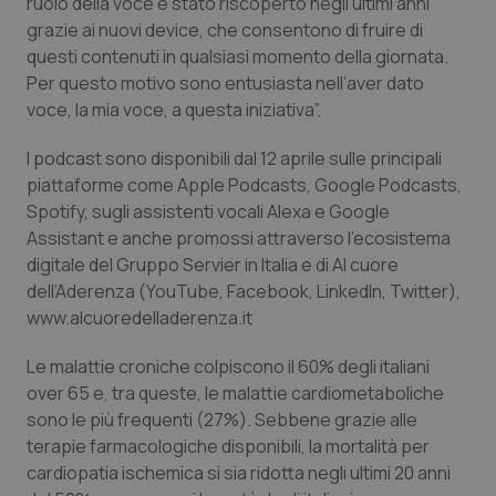
ruolo della voce è stato riscoperto negli ultimi anni
Salute orale & impianti
grazie ai nuovi device, che consentono di fruire di
questi contenuti in qualsiasi momento della giornata.
Sangue & coagulazione
Per questo motivo sono entusiasta nell’aver dato
voce, la mia voce, a questa iniziativa”.
Tiroide
I podcast sono disponibili dal 12 aprile sulle principali
piattaforme come Apple Podcasts, Google Podcasts,
Tumore al seno
Spotify, sugli assistenti vocali Alexa e Google
Assistant e anche promossi attraverso l’ecosistema
Tumore ovarico
digitale del Gruppo Servier in Italia e di Al cuore
dell’Aderenza (YouTube, Facebook, LinkedIn, Twitter),
Tumori del Polmone & Testa Collo
www.alcuoredelladerenza.it
Le malattie croniche colpiscono il 60% degli italiani
Tumori gastrointestinali
over 65 e, tra queste, le malattie cardiometaboliche
sono le più frequenti (27%). Sebbene grazie alle
Ulcera & Reflusso
terapie farmacologiche disponibili, la mortalità per
cardiopatia ischemica si sia ridotta negli ultimi 20 anni
Vaccini