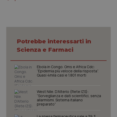
CookieScriptConsent
5 mesi
CookieScript
Potrebbe interessarti in
settim
www.quotidianosanita.it
Scienza e Farmaci
Ebola in Congo. Oms e Africa Cdc:
“Epidemia più veloce della risposta”.
Quasi 4mila casi e 1.801 morti
West Nile. D’Alterio (Rete IZS):
“Sorveglianza e dati scientifici, senza
allarmismi. Sistema italiano
preparato”
tracking-sites-ironfish-
www.quotidianosanita.it
4
tracking-enable
settim
2 gior
La spesa farmaceutica sale a 39,3