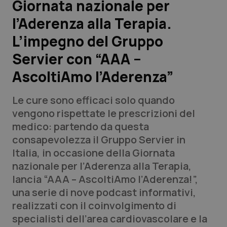
Giornata nazionale per
l’Aderenza alla Terapia.
Scienza e Farmaci
L’impegno del Gruppo
Studi e Analisi
Servier con “AAA –
AscoltiAmo l’Aderenza”
Lettere al direttore
Le cure sono efficaci solo quando
Edizioni Regionali
vengono rispettate le prescrizioni del
medico: partendo da questa
QS Pro
consapevolezza il Gruppo Servier in
Italia, in occasione della Giornata
Professionisti Sanitari.AI
nazionale per l’Aderenza alla Terapia,
lancia “AAA – AscoltiAmo l’Aderenza!”,
Abruzzo
QS Pro Gold
una serie di nove podcast informativi,
realizzati con il coinvolgimento di
QS Club
Newsletter
Basilicata
Artrite & artrosi
specialisti dell’area cardiovascolare e la