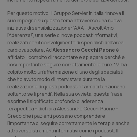
Valle D’Aosta
Oncodermatologia
Per questo motivo, il Gruppo Servier in Italia rinnova il
Veneto
Oncoematologia
suo impegno su questo tema attraverso una nuova
iniziativa di sensibilizzazione: ‘AAA – AscoltiAmo
Oncologia & Nutrizione
l’Aderenza!’, una serie di nove podcast informativi,
realizzati con il coinvolgimento di specialisti dell’area
Psoriasi & pelle
cardiovascolare. Ad
Alessandro Cecchi Paone
è
affidato il compito di raccontare e spiegare perché è
Quotidiano Cardiologia
così importante seguire correttamente le cure. “Mi ha
colpito molto un’affermazione di uno degli specialisti
che ho avuto modo di intervistare durante la
Quotidiano Chirurgia
realizzazione di questi podcast: ‘i farmaci funzionano
soltanto se li prendi’. Nella sua ovvietà, questa frase
Quotidiano Oncologia
esprime il significato profondo di aderenza
terapeutica – dichiara Alessandro Cecchi Paone –
Quotidiano Pediatria
Credo che i pazienti possano comprendere
l’importanza di seguire correttamente le terapie anche
Rene & patologie urogenitali
attraverso strumenti informativi come i podcast. Il