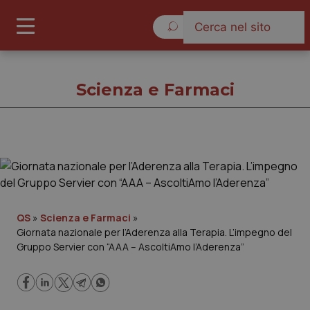
Sabato 8 Agosto 2026
Scienza e Farmaci
Scienza e Farmaci
Cronache
QS
»
Scienza e Farmaci
»
Giornata nazionale per l’Aderenza alla Terapia. L’impegno del
Governo e Parlamento
Gruppo Servier con “AAA – AscoltiAmo l’Aderenza”
Regioni e Asl
Lavoro e Professioni