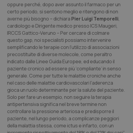
oppure perché, dopo aver assunto il farmaco per un
Piemonte
HIV
certo periodo, si sentono meglio e ritengono di non
averne più bisogno – dichiara
Pier Luigi Temporelli
,
Provincia Autonoma di Bolzano
Infezioni & Febbre
cardiologo e Dirigente medico presso ICS Maugeri,
IRCCS Gattico-Veruno – Per cercare di colmare
questo gap, noi specialisti possiamo intervenire
Provincia Autonoma di Trento
Ipertensione & Scompenso
semplificando le terapie con l’utilizzo di associazioni
precostituite di diverse molecole, come peraltro
Puglia
Malattie rare
indicato dalle Linee Guida Europee, ed educando il
paziente cronico ad essere più ‘compliante’ in senso
Sardegna
Malattia di Crohn & Rettocolite Ulcerosa
generale. Come per tutte le malattie croniche anche
nel caso delle malattie cardiovascolari l’aderenza
Sicilia
Neuroscienze & patologie neurodegenerative
gioca un ruolo determinante per la salute del paziente.
Solo per fare un esempio, non seguire la terapia
Toscana
Obesità
antipertensiva significa nel breve termine non
controllare la pressione arteriosa e predisporre il
Umbria
Oftalmologia
paziente, nel lungo periodo, a complicanze peggiori
della malattia stessa, come ictus e infarto, con un
incremento rispettivamente del 18% e del 12% dei casi”.