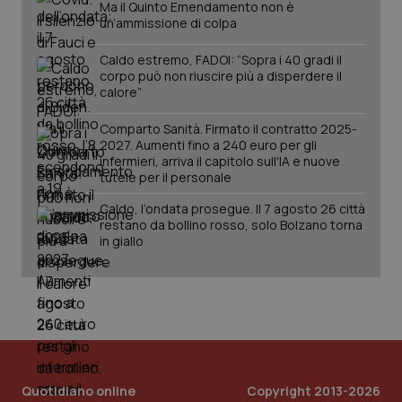
Ma il Quinto Emendamento non è
Analytics
pre
un’ammissione di colpa
per
del
mantener
vid
lo stato
inco
Caldo estremo, FADOI: “Sopra i 40 gradi il
della
può
sessione.
det
corpo può non riuscire più a disperdere il
vis
calore”
web
uti
nuo
Comparto Sanità. Firmato il contratto 2025-
ver
2027. Aumenti fino a 240 euro per gli
dell
infermieri, arriva il capitolo sull'IA e nuove
You
tutele per il personale
__Secure-YNID
.youtube.com
5 mesi 4
Que
settimane
imp
Caldo, l’ondata prosegue. Il 7 agosto 26 città
You
restano da bollino rosso, solo Bolzano torna
ten
pre
in giallo
del
vid
inco
può
det
vis
web
uti
nuo
ver
dell
You
Quotidiano online
Copyright 2013-2026