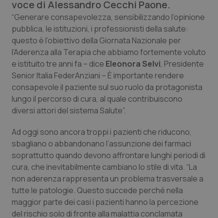
voce di Alessandro Cecchi Paone.
Calabria
Asma & BPCO
“Generare consapevolezza, sensibilizzando l’opinione
pubblica, le istituzioni, i professionisti della salute:
Campania
Car-T
questo è l’obiettivo della Giornata Nazionale per
l’Aderenza alla Terapia che abbiamo fortemente voluto
Emilia-Romagna
Colesterolo & coronaropatie
e istituito tre anni fa – dice
Eleonora Selvi
, Presidente
Senior Italia FederAnziani – È importante rendere
Friuli Venezia Giulia
Dermatite Atopica
consapevole il paziente sul suo ruolo da protagonista
lungo il percorso di cura, al quale contribuiscono
Lazio
Diabete & glucometri
diversi attori del sistema Salute”.
Ad oggi sono ancora troppi i pazienti che riducono,
Liguria
Disturbi dell’umore
sbagliano o abbandonano l’assunzione dei farmaci
soprattutto quando devono affrontare lunghi periodi di
Lombardia
Dolore
cura, che inevitabilmente cambiano lo stile di vita. “La
non aderenza rappresenta un problema trasversale a
Marche
Donna & Salute
tutte le patologie. Questo succede perché nella
maggior parte dei casi i pazienti hanno la percezione
Molise
Epatiti
del rischio solo di fronte alla malattia conclamata