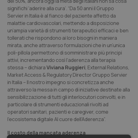
del 50%, ancora oggi la metà degli italiani non sa cosa
significhi ‘aderire alla cura’. “Da 50 anni il Gruppo
Servier in Italia è al fianco del paziente affetto da
malattie cardiovascolari, mettendo a disposizione
un’ampia varietà di strumenti terapeutici efficaci e ben
tollerati che rispondono ai loro bisogni in maniera
mirata, anche attraverso formulazioni che in un’unica
poli-pillola permettono di somministrare più principi
attivi, incrementando così l’aderenza alla terapia
stessa – dichiara
Viviana Ruggieri
, External Relations,
Market Access & Regulatory Director Gruppo Servier
in Italia – Il nostro impegno si concretizza anche
attraverso la messa in campo di iniziative destinate alla
sensibilizzazione di tutti gli interlocutori coinvolti, e in
particolare di strumenti educazionali rivolti ad
operatori sanitari, pazienti e caregiver, come
l’ecosistema digitale Al cuore dell’Aderenza”.
Il costo della mancata aderenza