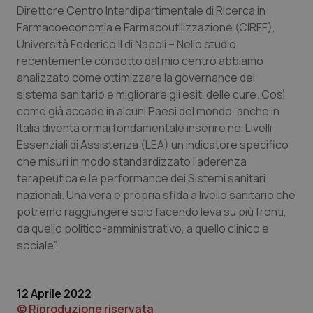
Direttore Centro Interdipartimentale di Ricerca in
Farmacoeconomia e Farmacoutilizzazione (CIRFF),
Università Federico II di Napoli – Nello studio
recentemente condotto dal mio centro abbiamo
analizzato come ottimizzare la governance del
Necessari
Statistici
Marketing
sistema sanitario e migliorare gli esiti delle cure. Così
I cookie necessari contribuiscono a rendere fruibile il
come già accade in alcuni Paesi del mondo, anche in
sito web abilitandone funzionalità di base quali la
Italia diventa ormai fondamentale inserire nei Livelli
navigazione sulle pagine e l'accesso alle aree
protette del sito. Il sito web non è in grado di
Essenziali di Assistenza (LEA) un indicatore specifico
funzionare correttamente senza questi cookie.
che misuri in modo standardizzato l’aderenza
Nome
Fornitore
/
Dominio
Scaden
terapeutica e le performance dei Sistemi sanitari
VISITOR_PRIVACY_METADATA
5 mesi
YouTube
nazionali. Una vera e propria sfida a livello sanitario che
settim
.youtube.com
potremo raggiungere solo facendo leva su più fronti,
da quello politico-amministrativo, a quello clinico e
sociale”.
12 Aprile 2022
© Riproduzione riservata