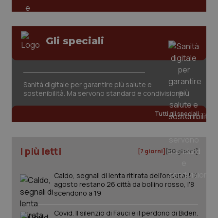
Gli speciali
_ga_KM60CM4NPH
.quotidianosanita.it
1 anno
mes
Sanità digitale per garantire più salute e
sostenibilità. Ma servono standard e condivisione
Tutti gli speciali
I più letti
[7 giorni]
[30 giorni]
Fornitore
/
Nome
Scadenza
Descrizion
Caldo, segnali di lenta ritirata dell'ondata: il 7
Dominio
Nome
Fornitore
/
Dominio
Scadenza
Des
agosto restano 26 città da bollino rosso, l'8
_ga_0VMQEQKQ1N
.quotidianosanita.it
1 anno 1
Questo
scendono a 19
mese
cookie
VISITOR_INFO1_LIVE
5 mesi 4
Que
Google LLC
viene
settimane
imp
.youtube.com
utilizzato
You
Covid. Il silenzio di Fauci e il perdono di Biden.
da Google
ten