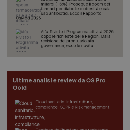
miliardi (+6%). Prosegue il boom dei
farmaci per diabete e obesità e cala
uso antibiotici. Ecco il Rapporto
OsMed 2025
tracking-sites-ironfish-
www.quotidianosanita.it
4
session-id
settim
2 gior
Aifa. Rivisto il Programma attività 2026
dopo le richieste delle Regioni. Dalla
revisione del prontuario alla
governance, ecco le novità
_ga
1 anno
Google LLC
mes
.quotidianosanita.it
Ultime analisi e review da QS Pro
Gold
Cloud sanitario: infrastrutture,
compliance, GDPR e Risk management
Gestione dell'Ipertensione resistente: