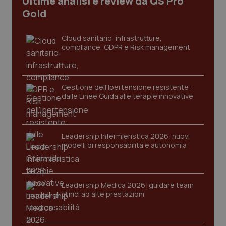
Ultime analisi e review da QS Pro
Gold
Cloud sanitario: infrastrutture,
compliance, GDPR e Risk management
PHPSESSID
Sessio
PHP.net
www.quotidianosanita.it
Gestione dell'Ipertensione resistente:
dalle Linee Guida alle terapie innovative
Leadership Infermieristica 2026: nuovi
modelli di responsabilità e autonomia
Leadership Medica 2026: guidare team
clinici ad alte prestazioni