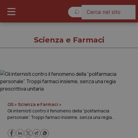
Sabato 8 Agosto 2026
Scienza e Farmaci
Scienza e Farmaci
Cronache
Governo e Parlamento
QS
»
Scienza e Farmaci
»
Gli internisti contro il fenomeno della “polifarmacia
personale”. Troppi farmaci insieme, senza una regia
Regioni e Asl
prescrittiva unitaria
Lavoro e Professioni