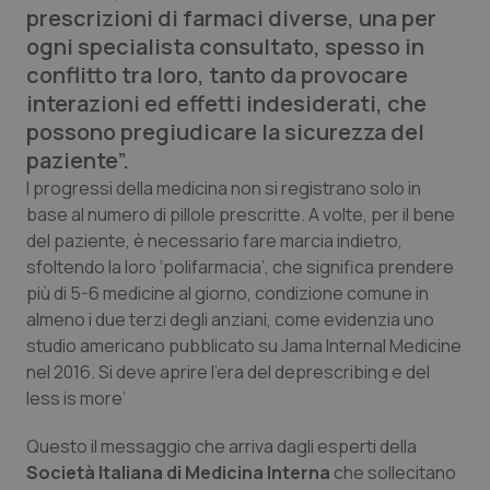
prescrizioni di farmaci diverse, una per
Calabria
Asma & BPCO
ogni specialista consultato, spesso in
conflitto tra loro, tanto da provocare
Campania
Car-T
interazioni ed effetti indesiderati, che
possono pregiudicare la sicurezza del
Emilia-Romagna
Colesterolo & coronaropatie
paziente”.
Friuli Venezia Giulia
Dermatite Atopica
I progressi della medicina non si registrano solo in
base al numero di pillole prescritte. A volte, per il bene
del paziente, è necessario fare marcia indietro,
Lazio
Diabete & glucometri
sfoltendo la loro ‘polifarmacia’, che significa prendere
più di 5-6 medicine al giorno, condizione comune in
Liguria
Disturbi dell’umore
almeno i due terzi degli anziani, come evidenzia uno
studio americano pubblicato su
Jama Internal Medicine
Lombardia
Dolore
nel 2016. Si deve aprire l’era del
deprescribing
e del
less is more
’
Marche
Donna & Salute
Questo il messaggio che arriva dagli esperti della
Molise
Epatiti
Società Italiana di Medicina Interna
che sollecitano