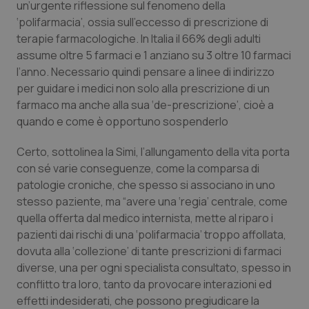
un’urgente riflessione sul fenomeno della
‘polifarmacia’, ossia sull’eccesso di prescrizione di
Piemonte
HIV
terapie farmacologiche. In Italia il 66% degli adulti
assume oltre 5 farmaci e 1 anziano su 3 oltre 10 farmaci
Provincia Autonoma di Bolzano
Infezioni & Febbre
l’anno. Necessario quindi pensare a linee di indirizzo
per guidare i medici non solo alla prescrizione di un
Provincia Autonoma di Trento
Ipertensione & Scompenso
farmaco ma anche alla sua ‘de-prescrizione’, cioè a
quando e come è opportuno sospenderlo
Puglia
Malattie rare
Certo, sottolinea la Simi, l’allungamento della vita porta
Sardegna
Malattia di Crohn & Rettocolite Ulcerosa
con sé varie conseguenze, come la comparsa di
patologie croniche, che spesso si associano in uno
stesso paziente, ma “avere una ‘regia’ centrale, come
Sicilia
Neuroscienze & patologie neurodegenerative
quella offerta dal medico internista, mette al riparo i
pazienti dai rischi di una ‘polifarmacia’ troppo affollata,
Toscana
Obesità
dovuta alla ‘collezione’ di tante prescrizioni di farmaci
diverse, una per ogni specialista consultato, spesso in
Umbria
Oftalmologia
conflitto tra loro, tanto da provocare interazioni ed
effetti indesiderati, che possono pregiudicare la