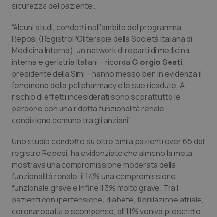
Valle D’Aosta
Oncodermatologia
sicurezza del paziente”.
Veneto
Oncoematologia
“Alcuni studi, condotti nell’ambito del programma
Reposi (REgistroPOliterapie della Società Italiana di
Medicina Interna), un network di reparti di medicina
Oncologia & Nutrizione
interna e geriatria italiani – ricorda
Giorgio Sesti
,
presidente della Simi – hanno messo ben in evidenza il
Psoriasi & pelle
fenomeno della polipharmacy e le sue ricadute. A
rischio di effetti indesiderati sono soprattutto le
Quotidiano Cardiologia
persone con una ridotta funzionalità renale,
condizione comune tra gli anziani”.
Quotidiano Chirurgia
Uno studio condotto su oltre 5mila pazienti over 65 del
Quotidiano Oncologia
registro Reposi, ha evidenziato che almeno la metà
mostrava una compromissione moderata della
funzionalità renale; il 14% una compromissione
Quotidiano Pediatria
funzionale grave e infine il 3% molto grave. Tra i
pazienti con ipertensione, diabete, fibrillazione atriale,
Rene & patologie urogenitali
coronaropatia e scompenso, all’11% veniva prescritto