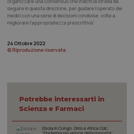
organizzare una consensus che indichi la strada da
CookieScriptConsent
5 mesi
CookieScript
settim
www.quotidianosanita.it
seguire in questa direzione, per guidare l’operato dei
medici con una serie di decisioni condivise, volte a
migliorare l’appropriatezza prescrittiva”.
24 Ottobre 2022
© Riproduzione riservata
tracking-sites-ironfish-
www.quotidianosanita.it
4
tracking-enable
settim
2 gior
Potrebbe interessarti in
Scienza e Farmaci
tracking-sites-ironfish-
www.quotidianosanita.it
4
session-id
settim
2 gior
Ebola in Congo. Oms e Africa Cdc:
“Epidemia più veloce della risposta”.