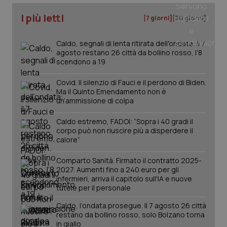
nuo
ver
dell
I più letti
[7 giorni]
[30 giorni]
You
__Secure-YNID
.youtube.com
5 mesi 4
Que
Caldo, segnali di lenta ritirata dell'ondata: il 7
settimane
imp
You
agosto restano 26 città da bollino rosso, l'8
ten
scendono a 19
pre
del
vid
Covid. Il silenzio di Fauci e il perdono di Biden.
inco
Ma il Quinto Emendamento non è
può
un’ammissione di colpa
det
vis
web
Caldo estremo, FADOI: “Sopra i 40 gradi il
uti
nuo
corpo può non riuscire più a disperdere il
ver
calore”
dell
You
Comparto Sanità. Firmato il contratto 2025-
YSC
Sessione
Que
Google LLC
2027. Aumenti fino a 240 euro per gli
imp
.youtube.com
infermieri, arriva il capitolo sull'IA e nuove
You
ten
tutele per il personale
vis
vid
Caldo, l’ondata prosegue. Il 7 agosto 26 città
restano da bollino rosso, solo Bolzano torna
__Secure-
.youtube.com
5 mesi 4
Que
ROLLOUT_TOKEN
settimane
imp
in giallo