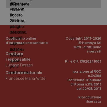
You
ges
del
e d
per
del
ute
tracking-sites-
www.quotidianosanita.it
4
Que
ironfish-tracking-
settimane
imp
named-enable
2 giorni
dal
Quotidiano online
Copyright 2013-2026
per 
sis
d'informazione sanitaria
© Homnya Srl
sol
Tutti i diritti sono
ute
riservati
ide
Direttore
Wel
responsabile
P.I. e C.F. 13026241003
Luciano Fassari
Iscrizione al ROC
Direttore editoriale
n.34308
Francesco Maria Avitto
Iscrizione Tribunale
di Roma n.115/2013
del 22/05/2013
Riproduzione
riservata