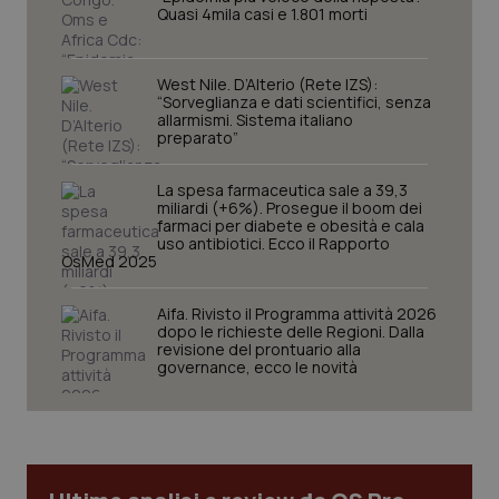
Quasi 4mila casi e 1.801 morti
_ga
1 anno
Google LLC
mes
.quotidianosanita.it
West Nile. D’Alterio (Rete IZS):
“Sorveglianza e dati scientifici, senza
allarmismi. Sistema italiano
preparato”
La spesa farmaceutica sale a 39,3
miliardi (+6%). Prosegue il boom dei
farmaci per diabete e obesità e cala
uso antibiotici. Ecco il Rapporto
OsMed 2025
Aifa. Rivisto il Programma attività 2026
dopo le richieste delle Regioni. Dalla
revisione del prontuario alla
governance, ecco le novità