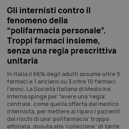
Gli internisti contro il
Scienza e Farmaci
fenomeno della
“polifarmacia personale”.
Studi e Analisi
Troppi farmaci insieme,
Lettere al direttore
senza una regia prescrittiva
Edizioni Regionali
unitaria
QS Pro
In Italia il 66% degli adulti assume oltre 5
farmaci e 1 anziano su 3 oltre 10 farmaci
Professionisti Sanitari.AI
l’anno. La Società Italiana di Medicina
Interna spinge per “avere una ‘regia’
centrale, come quella offerta dal medico
Abruzzo
QS Pro Gold
internista, per mettere al riparo i pazienti
QS Club
Newsletter
dai rischi di una ‘polifarmacia’ troppo
Basilicata
Artrite & artrosi
affollata, dovuta alla ‘collezione’ di tante