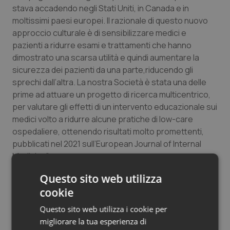
stava accadendo negli Stati Uniti, in Canada e in
moltissimi paesi europei. Il razionale di questo nuovo
approccio culturale è di sensibilizzare medici e
pazienti a ridurre esami e trattamenti che hanno
dimostrato una scarsa utilità e quindi aumentare la
sicurezza dei pazienti da una parte,riducendo gli
sprechi dall’altra. La nostra Società è stata una delle
prime ad attuare un progetto di ricerca multicentrico,
per valutare gli effetti di un intervento educazionale sui
medici volto a ridurre alcune pratiche di low-care
ospedaliere, ottenendo risultati molto promettenti,
pubblicati nel 2021
sull’European Journal of Internal
Medicine
”.
Questo sito web utilizza
Montano ricorda poi lo slogan less is more’ laciato da
Rita Redberg
cookie
, direttore di JAMA Internal Medicine e
professore di cardiologia alla University of California,
Questo sito web utilizza i cookie per
San Francisco: “Uno slogan, pubblicato per la vita volta
migliorare la tua esperienza di
nel 2010, che potremmo sintetizzare con il concetto