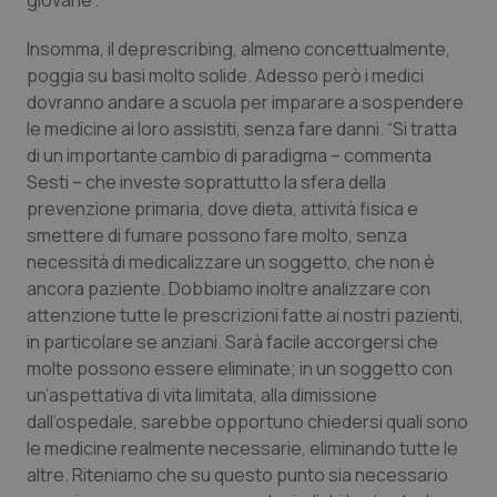
giovane”.
I cookie necessari contribuiscono a rendere fruibile il
sito web abilitandone funzionalità di base quali la
Insomma, il deprescribing, almeno concettualmente,
navigazione sulle pagine e l'accesso alle aree
protette del sito. Il sito web non è in grado di
poggia su basi molto solide. Adesso però i medici
funzionare correttamente senza questi cookie.
dovranno andare a scuola per imparare a sospendere
Nome
Fornitore
/
Dominio
Scaden
le medicine ai loro assistiti, senza fare danni. “Si tratta
VISITOR_PRIVACY_METADATA
5 mesi
YouTube
di un importante cambio di paradigma – commenta
settim
.youtube.com
Sesti – che investe soprattutto la sfera della
prevenzione primaria, dove dieta, attività fisica e
smettere di fumare possono fare molto, senza
necessità di medicalizzare un soggetto, che non è
ancora paziente. Dobbiamo inoltre analizzare con
attenzione tutte le prescrizioni fatte ai nostri pazienti,
in particolare se anziani. Sarà facile accorgersi che
molte possono essere eliminate; in un soggetto con
un’aspettativa di vita limitata, alla dimissione
dall’ospedale, sarebbe opportuno chiedersi quali sono
le medicine realmente necessarie, eliminando tutte le
altre. Riteniamo che su questo punto sia necessario