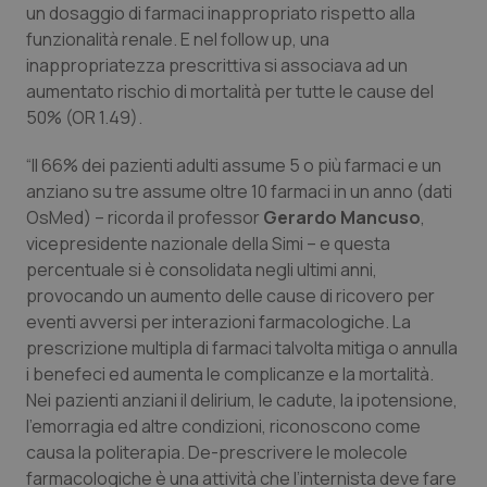
un dosaggio di farmaci inappropriato rispetto alla
Salute orale & impianti
funzionalità renale. E nel follow up, una
inappropriatezza prescrittiva si associava ad un
Sangue & coagulazione
aumentato rischio di mortalità per tutte le cause del
50% (OR 1.49).
Tiroide
“Il 66% dei pazienti adulti assume 5 o più farmaci e un
anziano su tre assume oltre 10 farmaci in un anno (dati
Tumore al seno
OsMed) – ricorda il professor
Gerardo Mancuso
,
vicepresidente nazionale della Simi – e questa
Tumore ovarico
percentuale si è consolidata negli ultimi anni,
provocando un aumento delle cause di ricovero per
Tumori del Polmone & Testa Collo
eventi avversi per interazioni farmacologiche. La
prescrizione multipla di farmaci talvolta mitiga o annulla
Tumori gastrointestinali
i benefeci ed aumenta le complicanze e la mortalità.
Nei pazienti anziani il delirium, le cadute, la ipotensione,
Ulcera & Reflusso
l’emorragia ed altre condizioni, riconoscono come
causa la politerapia. De-prescrivere le molecole
Vaccini
farmacologiche è una attività che l’internista deve fare