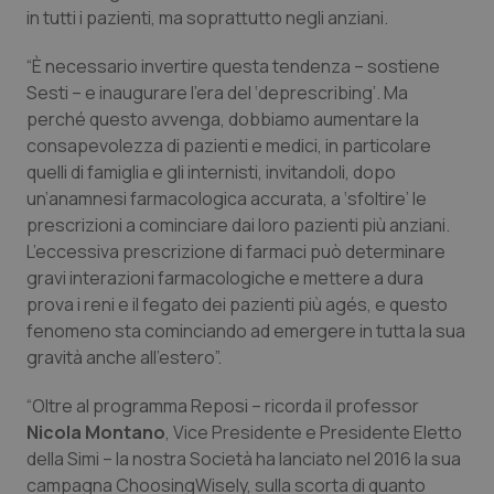
in tutti i pazienti, ma soprattutto negli anziani.
“È necessario invertire questa tendenza – sostiene
Sesti – e inaugurare l’era del ‘deprescribing’. Ma
perché questo avvenga, dobbiamo aumentare la
consapevolezza di pazienti e medici, in particolare
quelli di famiglia e gli internisti, invitandoli, dopo
un’anamnesi farmacologica accurata, a ‘sfoltire’ le
prescrizioni a cominciare dai loro pazienti più anziani.
L’eccessiva prescrizione di farmaci può determinare
gravi interazioni farmacologiche e mettere a dura
prova i reni e il fegato dei pazienti più agés, e questo
fenomeno sta cominciando ad emergere in tutta la sua
gravità anche all’estero”.
“Oltre al programma Reposi – ricorda il professor
Nicola Montano
, Vice Presidente e Presidente Eletto
della Simi – la nostra Società ha lanciato nel 2016 la sua
campagna ChoosingWisely, sulla scorta di quanto